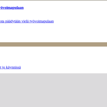
työvoimapulaan
asta päädytään vielä työvoimapulaan
t jo käynnissä