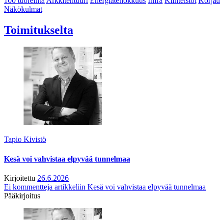
100 tuoreinta
Arkkitehtuuri
Energiatehokkuus
Infra
Kiinteistöt
Korjau
Näkökulmat
Toimitukselta
Tapio Kivistö
Kesä voi vahvistaa elpyvää tunnelmaa
Kirjoitettu
26.6.2026
Ei kommentteja
artikkeliin Kesä voi vahvistaa elpyvää tunnelmaa
Pääkirjoitus