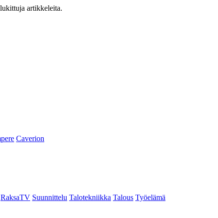
ukittuja artikkeleita.
pere
Caverion
RaksaTV
Suunnittelu
Talotekniikka
Talous
Työelämä