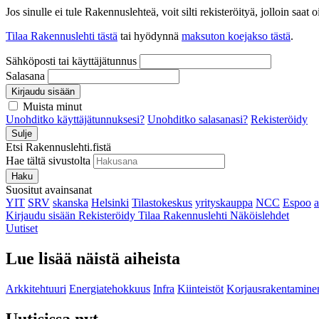
Jos sinulle ei tule Rakennuslehteä, voit silti rekisteröityä, jolloin sa
Tilaa Rakennuslehti tästä
tai hyödynnä
maksuton koejakso tästä
.
Sähköposti tai käyttäjätunnus
Salasana
Kirjaudu sisään
Muista minut
Unohditko käyttäjätunnuksesi?
Unohditko salasanasi?
Rekisteröidy
Sulje
Etsi Rakennuslehti.fistä
Hae tältä sivustolta
Haku
Suositut avainsanat
YIT
SRV
skanska
Helsinki
Tilastokeskus
yrityskauppa
NCC
Espoo
Kirjaudu sisään
Rekisteröidy
Tilaa Rakennuslehti
Näköislehdet
Uutiset
Lue lisää näistä aiheista
Arkkitehtuuri
Energiatehokkuus
Infra
Kiinteistöt
Korjausrakentamine
Uutisissa nyt