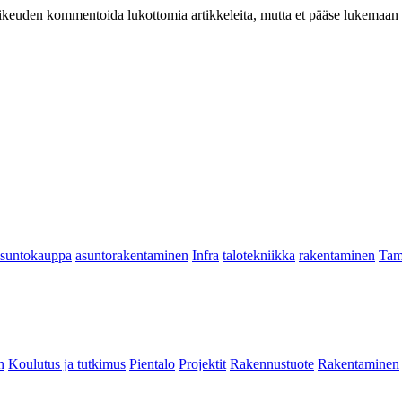
at oikeuden kommentoida lukottomia artikkeleita, mutta et pääse lukemaan l
asuntokauppa
asuntorakentaminen
Infra
talotekniikka
rakentaminen
Tam
n
Koulutus ja tutkimus
Pientalo
Projektit
Rakennustuote
Rakentaminen