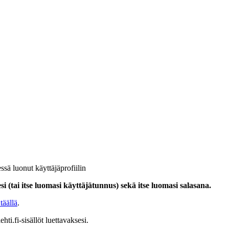
ssä luonut käyttäjäprofiilin
i (tai itse luomasi käyttäjätunnus) sekä itse luomasi salasana.
täällä
.
hti.fi-sisällöt luettavaksesi.