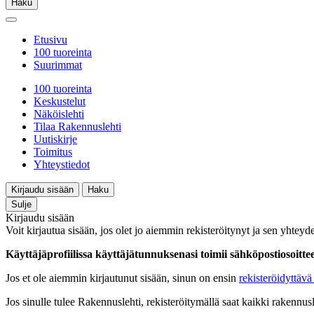
Haku
Etusivu
100 tuoreinta
Suurimmat
100 tuoreinta
Keskustelut
Näköislehti
Tilaa Rakennuslehti
Uutiskirje
Toimitus
Yhteystiedot
Kirjaudu sisään
Haku
Sulje
Kirjaudu sisään
Voit kirjautua sisään, jos olet jo aiemmin rekisteröitynyt ja sen yhteyde
Käyttäjäprofiilissa käyttäjätunnuksenasi toimii sähköpostiosoittees
Jos et ole aiemmin kirjautunut sisään, sinun on ensin
rekisteröidyttävä 
Jos sinulle tulee Rakennuslehti, rekisteröitymällä saat kaikki rakennusle