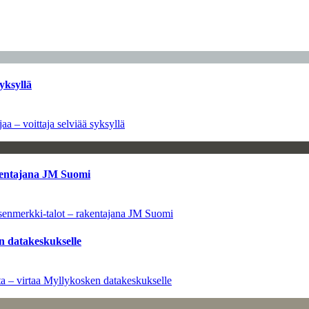
yksyllä
aa – voittaja selviää syksyllä
kentajana JM Suomi
senmerkki-talot – rakentajana JM Suomi
n datakeskukselle
a – virtaa Myllykosken datakeskukselle