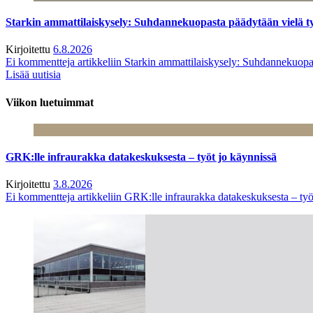
Starkin ammattilaiskysely: Suhdannekuopasta päädytään vielä 
Kirjoitettu
6.8.2026
Ei kommentteja
artikkeliin Starkin ammattilaiskysely: Suhdannekuop
Lisää uutisia
Viikon luetuimmat
GRK:lle infraurakka datakeskuksesta – työt jo käynnissä
Kirjoitettu
3.8.2026
Ei kommentteja
artikkeliin GRK:lle infraurakka datakeskuksesta – työ