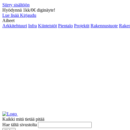
Siirry sisältöön
Hyödynnä 1kk/0€ diginäyte!
Lue lisää
Kirjaudu
Aiheet
Arkkitehtuuri
Infra
Kiinteistöt
Pientalo
Projektit
Rakennustuote
Raken
Kaikki mitä tietää pitää
Hae tältä sivustolta