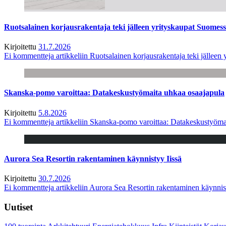
Ruotsalainen korjausrakentaja teki jälleen yrityskaupat Suome
Kirjoitettu
31.7.2026
Ei kommentteja
artikkeliin Ruotsalainen korjausrakentaja teki jälle
Skanska-pomo varoittaa: Datakeskustyömaita uhkaa osaajapula
Kirjoitettu
5.8.2026
Ei kommentteja
artikkeliin Skanska-pomo varoittaa: Datakeskustyöma
Aurora Sea Resortin rakentaminen käynnistyy Iissä
Kirjoitettu
30.7.2026
Ei kommentteja
artikkeliin Aurora Sea Resortin rakentaminen käynnis
Uutiset