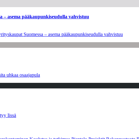
ssa – asema pääkaupunkiseudulla vahvistuu
en yrityskaupat Suomessa – asema pääkaupunkiseudulla vahvistuu
ita uhkaa osaajapula
tyy Iissä