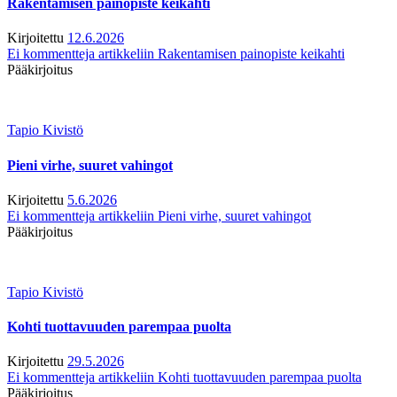
Rakentamisen painopiste keikahti
Kirjoitettu
12.6.2026
Ei kommentteja
artikkeliin Rakentamisen painopiste keikahti
Pääkirjoitus
Tapio Kivistö
Pieni virhe, suuret vahingot
Kirjoitettu
5.6.2026
Ei kommentteja
artikkeliin Pieni virhe, suuret vahingot
Pääkirjoitus
Tapio Kivistö
Kohti tuottavuuden parempaa puolta
Kirjoitettu
29.5.2026
Ei kommentteja
artikkeliin Kohti tuottavuuden parempaa puolta
Pääkirjoitus