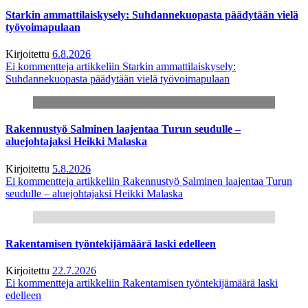
Starkin ammattilaiskysely: Suhdannekuopasta päädytään vielä
työvoimapulaan
Kirjoitettu
6.8.2026
Ei kommentteja
artikkeliin Starkin ammattilaiskysely:
Suhdannekuopasta päädytään vielä työvoimapulaan
Rakennustyö Salminen laajentaa Turun seudulle –
aluejohtajaksi Heikki Malaska
Kirjoitettu
5.8.2026
Ei kommentteja
artikkeliin Rakennustyö Salminen laajentaa Turun
seudulle – aluejohtajaksi Heikki Malaska
Rakentamisen työntekijämäärä laski edelleen
Kirjoitettu
22.7.2026
Ei kommentteja
artikkeliin Rakentamisen työntekijämäärä laski
edelleen