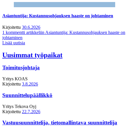
Asiantuntija: Kustannusohjauksen haaste on johtaminen
Kirjoitettu
30.6.2026
1 kommentti
artikkeliin Asiantuntija: Kustannusohjauksen haaste on
johtaminen
Lisää uutisia
Uusimmat työpaikat
Toimitusjohtaja
Yritys
KOAS
Kirjoitettu
3.8.2026
Suunnittelupäällikkö
Yritys
Tekova Oyj
Kirjoitettu
22.7.2026
Vastuusuunnittelija, tietomallintava suunnittelija