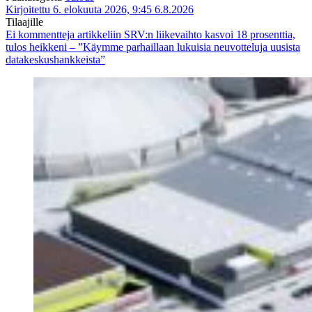
Kirjoitettu 6. elokuuta 2026, 9:45
6.8.2026
Tilaajille
Ei kommentteja
artikkeliin SRV:n liikevaihto kasvoi 18 prosenttia,
tulos heikkeni – ”Käymme parhaillaan lukuisia neuvotteluja uusista
datakeskushankkeista”