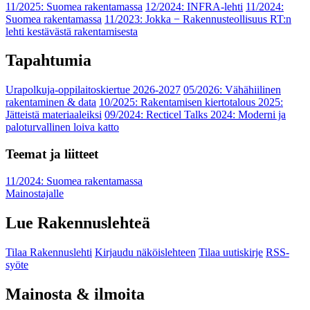
11/2025: Suomea rakentamassa
12/2024: INFRA-lehti
11/2024:
Suomea rakentamassa
11/2023: Jokka − Rakennusteollisuus RT:n
lehti kestävästä rakentamisesta
Tapahtumia
Urapolkuja-oppilaitoskiertue 2026-2027
05/2026: Vähähiilinen
rakentaminen & data
10/2025: Rakentamisen kiertotalous 2025:
Jätteistä materiaaleiksi
09/2024: Recticel Talks 2024: Moderni ja
paloturvallinen loiva katto
Teemat ja liitteet
11/2024: Suomea rakentamassa
Mainostajalle
Lue Rakennuslehteä
Tilaa Rakennuslehti
Kirjaudu näköislehteen
Tilaa uutiskirje
RSS-
syöte
Mainosta & ilmoita