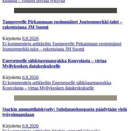
kisaajaa – voittaja selviää syksyllä
Tampereelle Pirkanmaan ensimmäiset Joutsenmerkki-talot –
rakentajana JM Suomi
Kirjoitettu
6.8.2026
Ei kommentteja
artikkeliin Tampereelle Pirkanmaan ensimmäiset
Joutsenmerkki-talot – rakentajana JM Suomi
Enersenselle sähköasemaurakka Kouvolasta – virtaa
Myllykosken datakeskukselle
Kirjoitettu
6.8.2026
Ei kommentteja
artikkeliin Enersenselle sähköasemaurakka
Kouvolasta – virtaa Myllykosken datakeskukselle
Starkin ammattilaiskysely: Suhdannekuopasta päädytään vielä
työvoimapulaan
Kirjoitettu
6.8.2026