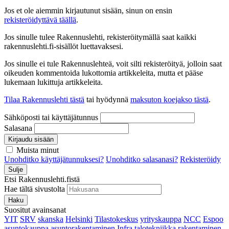
Jos et ole aiemmin kirjautunut sisään, sinun on ensin
rekisteröidyttävä täällä
.
Jos sinulle tulee Rakennuslehti, rekisteröitymällä saat kaikki
rakennuslehti.fi-sisällöt luettavaksesi.
Jos sinulle ei tule Rakennuslehteä, voit silti rekisteröityä, jolloin saat
oikeuden kommentoida lukottomia artikkeleita, mutta et pääse
lukemaan lukittuja artikkeleita.
Tilaa Rakennuslehti tästä
tai hyödynnä
maksuton koejakso tästä
.
Sähköposti tai käyttäjätunnus
Salasana
Kirjaudu sisään
Muista minut
Unohditko käyttäjätunnuksesi?
Unohditko salasanasi?
Rekisteröidy
Sulje
Etsi Rakennuslehti.fistä
Hae tältä sivustolta
Haku
Suositut avainsanat
YIT
SRV
skanska
Helsinki
Tilastokeskus
yrityskauppa
NCC
Espoo
asuntokauppa
asuntorakentaminen
Infra
talotekniikka
rakentaminen