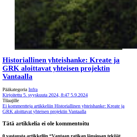
Historiallinen yhteishanke: Kreate ja
GRK aloittavat yhteisen projektin
Vantaalla
Pääkategoria
Infra
Kirjoitettu 5. syyskuuta 2024, 8:47
5.9.2024
Tilaajille
Ei kommentteja
artikkeliin Historiallinen yhteishanke: Kreate ja
GRK aloittavat yhteisen projektin Vantaalla
Tätä artikkelia ei ole kommentoitu
0 vastausta artikkeliin “Vantaan ratikan länsiosan tekijät