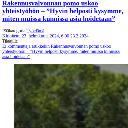
Rakennusvalvonnan pomo uskoo
yhteistyöhön – ”Hyvin helposti kysymme,
miten muissa kunnissa asia hoidetaan”
Pääkategoria
Työelämä
Kirjoitettu 23. helmikuuta 2024, 6:00
23.2.2024
Tilaajille
Ei kommentteja
artikkeliin Rakennusvalvonnan pomo uskoo
yhteistyöhön – ”Hyvin helposti kysymme, miten muissa kunnissa
asia hoidetaan”