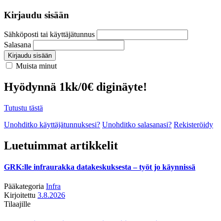
Kirjaudu sisään
Sähköposti tai käyttäjätunnus
Salasana
Kirjaudu sisään
Muista minut
Hyödynnä 1kk/0€ diginäyte!
Tutustu tästä
Unohditko käyttäjätunnuksesi?
Unohditko salasanasi?
Rekisteröidy
Luetuimmat artikkelit
GRK:lle infraurakka datakeskuksesta – työt jo käynnissä
Pääkategoria
Infra
Kirjoitettu
3.8.2026
Tilaajille