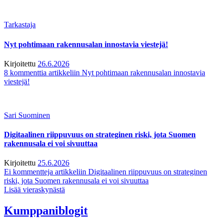
Tarkastaja
Nyt pohtimaan rakennusalan innostavia viestejä!
Kirjoitettu
26.6.2026
8 kommenttia
artikkeliin Nyt pohtimaan rakennusalan innostavia
viestejä!
Sari Suominen
Digitaalinen riippuvuus on strateginen riski, jota Suomen
rakennusala ei voi sivuuttaa
Kirjoitettu
25.6.2026
Ei kommentteja
artikkeliin Digitaalinen riippuvuus on strateginen
riski, jota Suomen rakennusala ei voi sivuuttaa
Lisää vieraskynästä
Kumppaniblogit