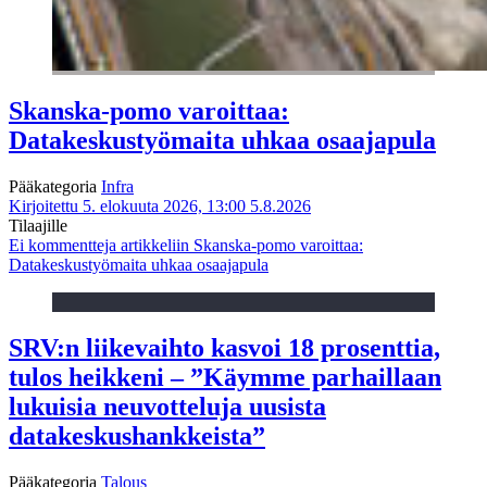
Skanska-pomo varoittaa:
Datakeskustyömaita uhkaa osaajapula
Pääkategoria
Infra
Kirjoitettu 5. elokuuta 2026, 13:00
5.8.2026
Tilaajille
Ei kommentteja
artikkeliin Skanska-pomo varoittaa:
Datakeskustyömaita uhkaa osaajapula
SRV:n liikevaihto kasvoi 18 prosenttia,
tulos heikkeni – ”Käymme parhaillaan
lukuisia neuvotteluja uusista
datakeskushankkeista”
Pääkategoria
Talous