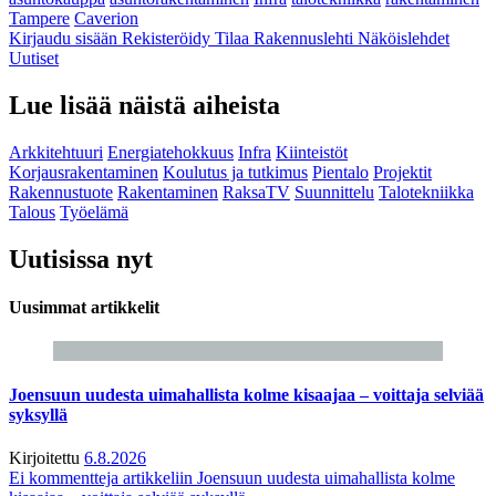
Tampere
Caverion
Kirjaudu sisään
Rekisteröidy
Tilaa Rakennuslehti
Näköislehdet
Uutiset
Lue lisää näistä aiheista
Arkkitehtuuri
Energiatehokkuus
Infra
Kiinteistöt
Korjausrakentaminen
Koulutus ja tutkimus
Pientalo
Projektit
Rakennustuote
Rakentaminen
RaksaTV
Suunnittelu
Talotekniikka
Talous
Työelämä
Uutisissa nyt
Uusimmat artikkelit
Joensuun uudesta uimahallista kolme kisaajaa – voittaja selviää
syksyllä
Kirjoitettu
6.8.2026
Ei kommentteja
artikkeliin Joensuun uudesta uimahallista kolme