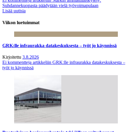
Ei kommentteja
artikkeliin Starkin ammattilaiskysely:
Suhdannekuopasta päädytään vielä työvoimapulaan
Lisää uutisia
Viikon luetuimmat
GRK:lle infraurakka datakeskuksesta – työt jo käynnissä
Kirjoitettu
3.8.2026
Ei kommentteja
artikkeliin GRK:lle infraurakka datakeskuksesta –
työt jo käynnissä