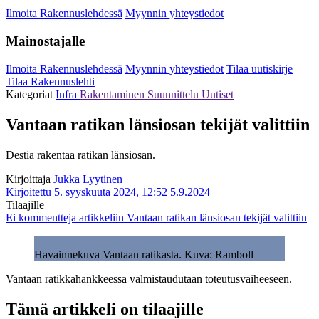
Ilmoita Rakennuslehdessä
Myynnin yhteystiedot
Mainostajalle
Ilmoita Rakennuslehdessä
Myynnin yhteystiedot
Tilaa uutiskirje
Tilaa Rakennuslehti
Kategoriat
Infra
Rakentaminen
Suunnittelu
Uutiset
Vantaan ratikan länsiosan tekijät valittiin
Destia rakentaa ratikan länsiosan.
Kirjoittaja
Jukka Lyytinen
Kirjoitettu 5. syyskuuta 2024, 12:52
5.9.2024
Tilaajille
Ei kommentteja
artikkeliin Vantaan ratikan länsiosan tekijät valittiin
Havainnekuva Vantaan ratikasta. Kuva: Ramboll
Vantaan ratikkahankkeessa valmistaudutaan toteutusvaiheeseen.
Tämä artikkeli on tilaajille