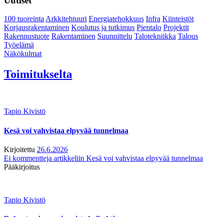
Uutiset
100 tuoreinta
Arkkitehtuuri
Energiatehokkuus
Infra
Kiinteistöt
Korjausrakentaminen
Koulutus ja tutkimus
Pientalo
Projektit
Rakennustuote
Rakentaminen
Suunnittelu
Talotekniikka
Talous
Työelämä
Näkökulmat
Toimitukselta
Tapio Kivistö
Kesä voi vahvistaa elpyvää tunnelmaa
Kirjoitettu
26.6.2026
Ei kommentteja
artikkeliin Kesä voi vahvistaa elpyvää tunnelmaa
Pääkirjoitus
Tapio Kivistö