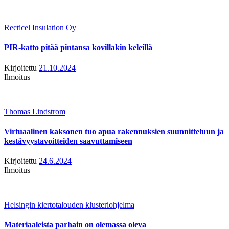
Recticel Insulation Oy
PIR-katto pitää pintansa kovillakin keleillä
Kirjoitettu
21.10.2024
Ilmoitus
Thomas Lindstrom
Virtuaalinen kaksonen tuo apua rakennuksien suunnitteluun ja
kestävyystavoitteiden saavuttamiseen
Kirjoitettu
24.6.2024
Ilmoitus
Helsingin kiertotalouden klusteriohjelma
Materiaaleista parhain on olemassa oleva