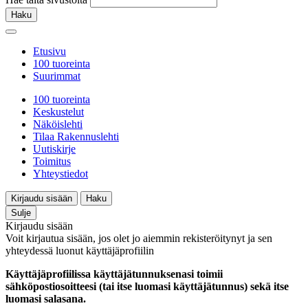
Haku
Etusivu
100 tuoreinta
Suurimmat
100 tuoreinta
Keskustelut
Näköislehti
Tilaa Rakennuslehti
Uutiskirje
Toimitus
Yhteystiedot
Kirjaudu sisään
Haku
Sulje
Kirjaudu sisään
Voit kirjautua sisään, jos olet jo aiemmin rekisteröitynyt ja sen
yhteydessä luonut käyttäjäprofiilin
Käyttäjäprofiilissa käyttäjätunnuksenasi toimii
sähköpostiosoitteesi (tai itse luomasi käyttäjätunnus) sekä itse
luomasi salasana.