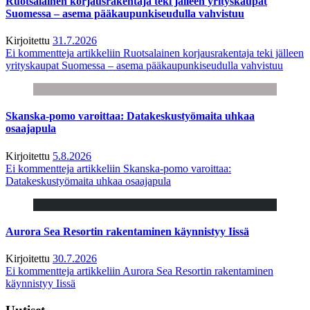
Ruotsalainen korjausrakentaja teki jälleen yrityskaupat
Suomessa – asema pääkaupunkiseudulla vahvistuu
Kirjoitettu
31.7.2026
Ei kommentteja
artikkeliin Ruotsalainen korjausrakentaja teki jälleen
yrityskaupat Suomessa – asema pääkaupunkiseudulla vahvistuu
Skanska-pomo varoittaa: Datakeskustyömaita uhkaa
osaajapula
Kirjoitettu
5.8.2026
Ei kommentteja
artikkeliin Skanska-pomo varoittaa:
Datakeskustyömaita uhkaa osaajapula
Aurora Sea Resortin rakentaminen käynnistyy Iissä
Kirjoitettu
30.7.2026
Ei kommentteja
artikkeliin Aurora Sea Resortin rakentaminen
käynnistyy Iissä