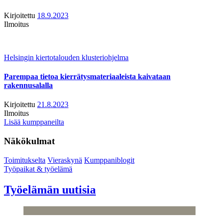
Kirjoitettu
18.9.2023
Ilmoitus
Helsingin kiertotalouden klusteriohjelma
Parempaa tietoa kierrätysmateriaaleista kaivataan
rakennusalalla
Kirjoitettu
21.8.2023
Ilmoitus
Lisää kumppaneilta
Näkökulmat
Toimitukselta
Vieraskynä
Kumppaniblogit
Työpaikat & työelämä
Työelämän uutisia