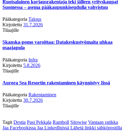
Ruotsalainen korjausrakentaja teki jälleen yrityskaupat
Suomessa – asema pääkaupunkiseudulla vahvistuu
Pääkategoria
Talous
Kirjoitettu
31.7.2026
Tilaajille
Skanska-pomo varoittaa: Datakeskustyömaita uhkaa
osaajapula
Pääkategoria
Infra
Kirjoitettu
5.8.2026
Tilaajille
Aurora Sea Resortin rakentaminen käynnistyy Iissä
Pääkategoria
Rakentaminen
Kirjoitettu
30.7.2026
Tilaajille
Tagit
Destia
Pasi Pekkala
Ramboll
Sitowise
Vantaan ratikka
Jaa Facebookissa
Jaa LinkedInissä
Lähetä linkki sähköpostilla