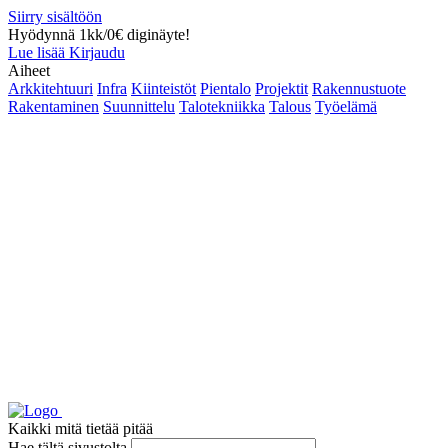
Siirry sisältöön
Hyödynnä 1kk/0€ diginäyte!
Lue lisää
Kirjaudu
Aiheet
Arkkitehtuuri
Infra
Kiinteistöt
Pientalo
Projektit
Rakennustuote
Rakentaminen
Suunnittelu
Talotekniikka
Talous
Työelämä
Kaikki mitä tietää pitää
Hae tältä sivustolta