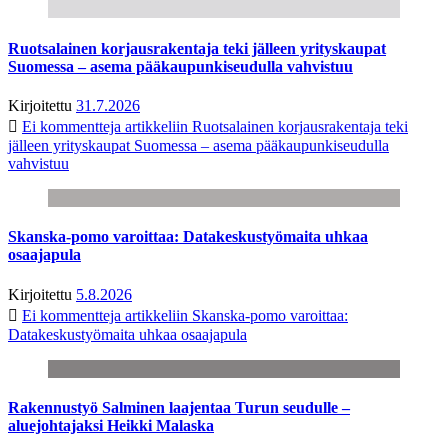
Ruotsalainen korjausrakentaja teki jälleen yrityskaupat
Suomessa – asema pääkaupunkiseudulla vahvistuu
Kirjoitettu
31.7.2026
Ei kommentteja
artikkeliin Ruotsalainen korjausrakentaja teki
jälleen yrityskaupat Suomessa – asema pääkaupunkiseudulla
vahvistuu
Skanska-pomo varoittaa: Datakeskustyömaita uhkaa
osaajapula
Kirjoitettu
5.8.2026
Ei kommentteja
artikkeliin Skanska-pomo varoittaa:
Datakeskustyömaita uhkaa osaajapula
Rakennustyö Salminen laajentaa Turun seudulle –
aluejohtajaksi Heikki Malaska