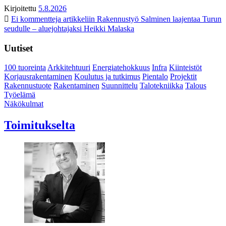
Kirjoitettu
5.8.2026
Ei kommentteja
artikkeliin Rakennustyö Salminen laajentaa Turun
seudulle – aluejohtajaksi Heikki Malaska
Uutiset
100 tuoreinta
Arkkitehtuuri
Energiatehokkuus
Infra
Kiinteistöt
Korjausrakentaminen
Koulutus ja tutkimus
Pientalo
Projektit
Rakennustuote
Rakentaminen
Suunnittelu
Talotekniikka
Talous
Työelämä
Näkökulmat
Toimitukselta