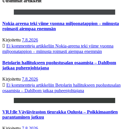
Uusimmat artikkelit
Nokia-areena teki viime vuonna miljoonatappion – miinusta
roimasti aiempaa enemmän
Kirjoitettu
7.8.2026
Ei kommentteja
artikkeliin Nokia-areena teki viime vuonna
miljoonatappion – miinusta roimasti aiempaa enemmän
Betolarin hallitukseen puolustusalan osaamista – Dahlbom
jatkaa puheenjohtajana
Kirjoitettu
7.8.2026
Ei kommentteja
artikkeliin Betolarin hallitukseen puolustusalan
osaamista – Dahlbom jatkaa puheenjohtajana
VRJ:lle Väyläviraston tieurakka Oulusta – Poikkimaantien
parantaminen jatkuu
Kirjoitettu
7.8.2026