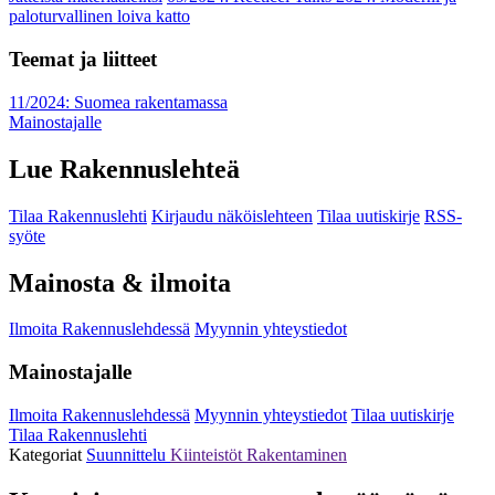
paloturvallinen loiva katto
Teemat ja liitteet
11/2024: Suomea rakentamassa
Mainostajalle
Lue Rakennuslehteä
Tilaa Rakennuslehti
Kirjaudu näköislehteen
Tilaa uutiskirje
RSS-
syöte
Mainosta & ilmoita
Ilmoita Rakennuslehdessä
Myynnin yhteystiedot
Mainostajalle
Ilmoita Rakennuslehdessä
Myynnin yhteystiedot
Tilaa uutiskirje
Tilaa Rakennuslehti
Kategoriat
Suunnittelu
Kiinteistöt
Rakentaminen