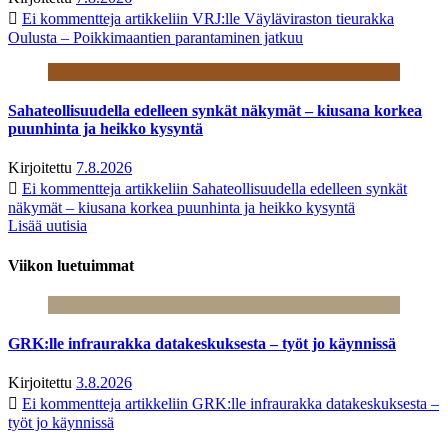
Ei kommentteja
artikkeliin VRJ:lle Väyläviraston tieurakka
Oulusta – Poikkimaantien parantaminen jatkuu
Sahateollisuudella edelleen synkät näkymät – kiusana korkea
puunhinta ja heikko kysyntä
Kirjoitettu
7.8.2026
Ei kommentteja
artikkeliin Sahateollisuudella edelleen synkät
näkymät – kiusana korkea puunhinta ja heikko kysyntä
Lisää uutisia
Viikon luetuimmat
GRK:lle infraurakka datakeskuksesta – työt jo käynnissä
Kirjoitettu
3.8.2026
Ei kommentteja
artikkeliin GRK:lle infraurakka datakeskuksesta –
työt jo käynnissä