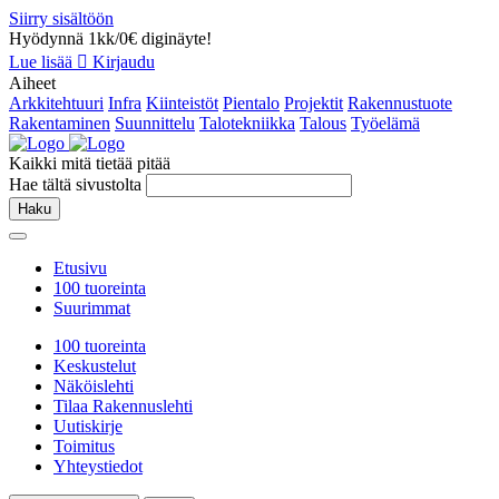
Siirry sisältöön
Hyödynnä 1kk/0€ diginäyte!
Lue lisää
Kirjaudu
Aiheet
Arkkitehtuuri
Infra
Kiinteistöt
Pientalo
Projektit
Rakennustuote
Rakentaminen
Suunnittelu
Talotekniikka
Talous
Työelämä
Kaikki mitä tietää pitää
Hae tältä sivustolta
Haku
Etusivu
100 tuoreinta
Suurimmat
100 tuoreinta
Keskustelut
Näköislehti
Tilaa Rakennuslehti
Uutiskirje
Toimitus
Yhteystiedot