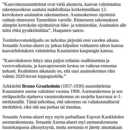
”Kaavoitussuunnitelmat ovat vielä alustavia, kaavan valmistuttua
rakennusoikeus saattaisi mahdollistaa korkeimmillaan 12-
kerroksisen asuintalon rakentamisen. Asuinrakennus sijoittuisi
osittain rinteeseen Tunnelitien varrelle. Rinteeseen rakennuksen
alimpiin kerroksiin sijoittuisivat liike- ja toimistotilat. Asuintalon alle
tulisi ehkä pysäköintitilaa”, Haapanen sanoo.
Tontinluovutuskilpailu on tarkoitus järjestää ensi vuoden aikana.
Senaatin Asema-alueet oy jatkaa kilpailun voittaneen tahon kanssa
kaavaehdotuksen valmistelua Kauniaisten kaupungin kanssa.
”Kaavoitukseen liittyy aina paljon erilaista osallistumista ja
vuorovaikutusta, ja kaavaprosessin kestoa on vaikeaa ennustaa
tarkasti. Realistinen aikataulu on, että uusi asuinrakennus olisi
valmis 2020-luvun loppupuolella.”
Arkkitehti
Bruno Granholmin
(1857-1930) suunnittelema
Kauniaisten asema valmistui vuonna 1908. Asemarakennus ja sen
eteläpuolella sijaitseva varastorakennus on suojeltu kaavassa sr-1-
merkinnällä. Tämä tarkoittaa, että rakennus on valtakunnallisesti
merkittävä, eikä sitä saa purkaa tai muuttaa.
Senaatin Asema-alueet myy myös parhaillaan Espoon Kauklahden
asemarakennusta. Senaatin Asema-alueet myi asemarakennusta
huutokaupassa alkusyksystä, mutta asemasta ei jätetty ainuttakaan