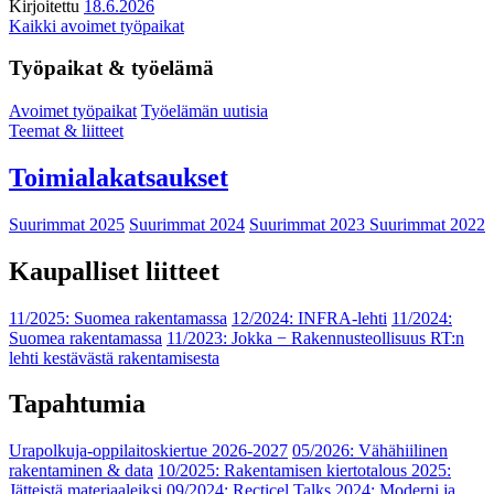
Kirjoitettu
18.6.2026
Kaikki avoimet työpaikat
Työpaikat & työelämä
Avoimet työpaikat
Työelämän uutisia
Teemat & liitteet
Toimialakatsaukset
Suurimmat 2025
Suurimmat 2024
Suurimmat 2023
Suurimmat 2022
Kaupalliset liitteet
11/2025: Suomea rakentamassa
12/2024: INFRA-lehti
11/2024:
Suomea rakentamassa
11/2023: Jokka − Rakennusteollisuus RT:n
lehti kestävästä rakentamisesta
Tapahtumia
Urapolkuja-oppilaitoskiertue 2026-2027
05/2026: Vähähiilinen
rakentaminen & data
10/2025: Rakentamisen kiertotalous 2025:
Jätteistä materiaaleiksi
09/2024: Recticel Talks 2024: Moderni ja