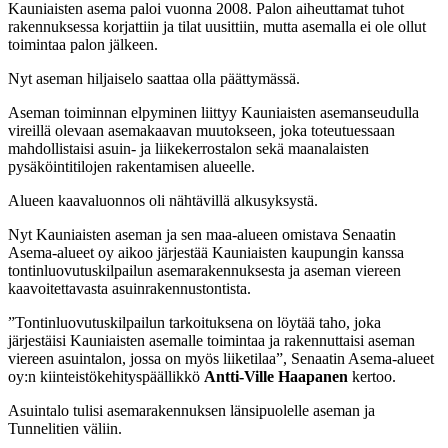
Kauniaisten asema paloi vuonna 2008. Palon aiheuttamat tuhot
rakennuksessa korjattiin ja tilat uusittiin, mutta asemalla ei ole ollut
toimintaa palon jälkeen.
Nyt aseman hiljaiselo saattaa olla päättymässä.
Aseman toiminnan elpyminen liittyy Kauniaisten asemanseudulla
vireillä olevaan asemakaavan muutokseen, joka toteutuessaan
mahdollistaisi asuin- ja liikekerrostalon sekä maanalaisten
pysäköintitilojen rakentamisen alueelle.
Alueen kaavaluonnos oli nähtävillä alkusyksystä.
Nyt Kauniaisten aseman ja sen maa-alueen omistava Senaatin
Asema-alueet oy aikoo järjestää Kauniaisten kaupungin kanssa
tontinluovutuskilpailun asemarakennuksesta ja aseman viereen
kaavoitettavasta asuinrakennustontista.
”Tontinluovutuskilpailun tarkoituksena on löytää taho, joka
järjestäisi Kauniaisten asemalle toimintaa ja rakennuttaisi aseman
viereen asuintalon, jossa on myös liiketilaa”, Senaatin Asema-alueet
oy:n kiinteistökehityspäällikkö
Antti-Ville Haapanen
kertoo.
Asuintalo tulisi asemarakennuksen länsipuolelle aseman ja
Tunnelitien väliin.