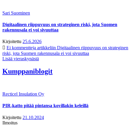
Sari Suominen
Digitaalinen riippuvuus on strateginen riski, jota Suomen
rakennusala ei voi sivuuttaa
Kirjoitettu
25.6.2026
Ei kommentteja
artikkeliin Digitaalinen riippuvuus on strateginen
riski, jota Suomen rakennusala ei voi sivuuttaa
Lisää vieraskynästä
Kumppaniblogit
Recticel Insulation Oy
PIR-katto pitää pintansa kovillakin keleillä
Kirjoitettu
21.10.2024
Ilmoitus