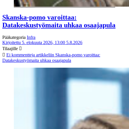
Skanska-pomo varoittaa:
Datakeskustyömaita uhkaa osaajapula
Pääkategoria
Infra
Kirjoitettu 5. elokuuta 2026, 13:00
5.8.2026
Tilaajille
Ei kommentteja
artikkeliin Skanska-pomo varoittaa:
Datakeskustyömaita uhkaa osaajapula