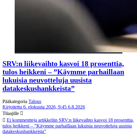
SRV:n liikevaihto kasvoi 18 prosenttia,
tulos heikkeni – ”Käymme parhaillaan
lukuisia neuvotteluja uusista
datakeskushankkeista”
Pääkategoria
Talous
Kirjoitettu 6. elokuuta 2026, 9:45
6.8.2026
Tilaajille
Ei kommentteja
artikkeliin SRV:n liikevaihto kasvoi 18 prosenttia,
tulos heikkeni – ”Käymme parhaillaan lukuisia neuvotteluja uusista
datakeskushankkeista”