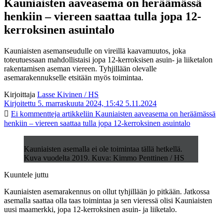
Kauniaisten aaveasema on heräämässä
henkiin – viereen saattaa tulla jopa 12-
kerroksinen asuintalo
Kauniaisten asemanseudulle on vireillä kaavamuutos, joka
toteutuessaan mahdollistaisi jopa 12-kerroksisen asuin- ja liiketalon
rakentamisen aseman viereen. Tyhjillään olevalle
asemarakennukselle etsitään myös toimintaa.
Kirjoittaja
Lasse Kivinen / HS
Kirjoitettu 5. marraskuuta 2024, 15:42
5.11.2024
Ei kommentteja
artikkeliin Kauniaisten aaveasema on heräämässä
henkiin – viereen saattaa tulla jopa 12-kerroksinen asuintalo
Kauniaisten asemalla ei ole toimintaa tällä hetkellä.
Kuva vuodelta 2019. Kuva: Kimmo Penttinen / HS
Kuuntele juttu
Kauniaisten asemarakennus on ollut tyhjillään jo pitkään. Jatkossa
asemalla saattaa olla taas toimintaa ja sen vieressä olisi Kauniaisten
uusi maamerkki, jopa 12-kerroksinen asuin- ja liiketalo.