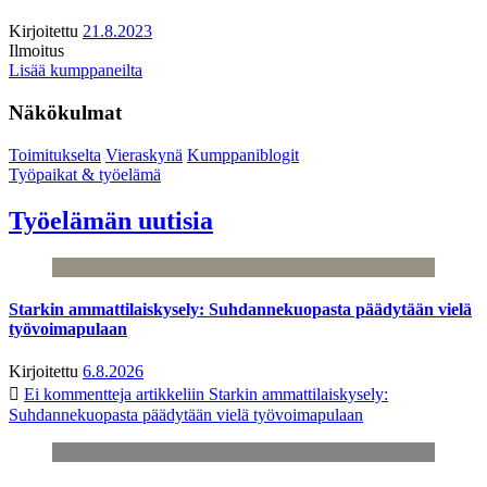
Kirjoitettu
21.8.2023
Ilmoitus
Lisää kumppaneilta
Näkökulmat
Toimitukselta
Vieraskynä
Kumppaniblogit
Työpaikat & työelämä
Työelämän uutisia
Starkin ammattilaiskysely: Suhdannekuopasta päädytään vielä
työvoimapulaan
Kirjoitettu
6.8.2026
Ei kommentteja
artikkeliin Starkin ammattilaiskysely:
Suhdannekuopasta päädytään vielä työvoimapulaan