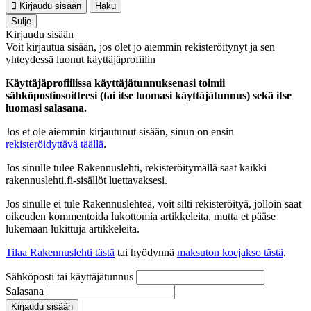
Kirjaudu sisään
Haku
Sulje
Kirjaudu sisään
Voit kirjautua sisään, jos olet jo aiemmin rekisteröitynyt ja sen
yhteydessä luonut käyttäjäprofiilin
Käyttäjäprofiilissa käyttäjätunnuksenasi toimii
sähköpostiosoitteesi (tai itse luomasi käyttäjätunnus) sekä itse
luomasi salasana.
Jos et ole aiemmin kirjautunut sisään, sinun on ensin
rekisteröidyttävä täällä
.
Jos sinulle tulee Rakennuslehti, rekisteröitymällä saat kaikki
rakennuslehti.fi-sisällöt luettavaksesi.
Jos sinulle ei tule Rakennuslehteä, voit silti rekisteröityä, jolloin saat
oikeuden kommentoida lukottomia artikkeleita, mutta et pääse
lukemaan lukittuja artikkeleita.
Tilaa Rakennuslehti tästä
tai hyödynnä
maksuton koejakso tästä
.
Sähköposti tai käyttäjätunnus
Salasana
Kirjaudu sisään