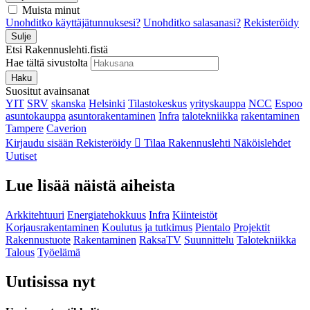
Muista minut
Unohditko käyttäjätunnuksesi?
Unohditko salasanasi?
Rekisteröidy
Sulje
Etsi Rakennuslehti.fistä
Hae tältä sivustolta
Haku
Suositut avainsanat
YIT
SRV
skanska
Helsinki
Tilastokeskus
yrityskauppa
NCC
Espoo
asuntokauppa
asuntorakentaminen
Infra
talotekniikka
rakentaminen
Tampere
Caverion
Kirjaudu sisään
Rekisteröidy
Tilaa Rakennuslehti
Näköislehdet
Uutiset
Lue lisää näistä aiheista
Arkkitehtuuri
Energiatehokkuus
Infra
Kiinteistöt
Korjausrakentaminen
Koulutus ja tutkimus
Pientalo
Projektit
Rakennustuote
Rakentaminen
RaksaTV
Suunnittelu
Talotekniikka
Talous
Työelämä
Uutisissa nyt