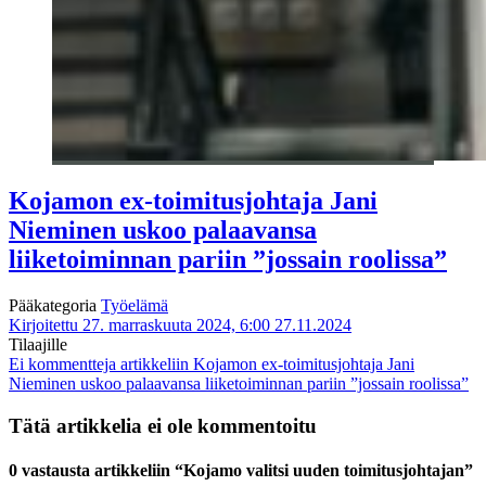
Kojamon ex-toimitusjohtaja Jani
Nieminen uskoo palaavansa
liiketoiminnan pariin ”jossain roolissa”
Pääkategoria
Työelämä
Kirjoitettu 27. marraskuuta 2024, 6:00
27.11.2024
Tilaajille
Ei kommentteja
artikkeliin Kojamon ex-toimitusjohtaja Jani
Nieminen uskoo palaavansa liiketoiminnan pariin ”jossain roolissa”
Tätä artikkelia ei ole kommentoitu
0 vastausta artikkeliin “Kojamo valitsi uuden toimitusjohtajan”