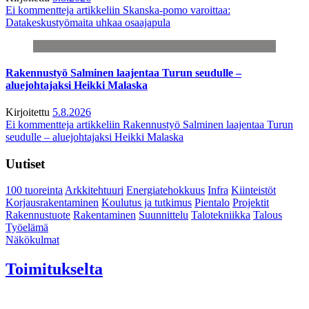
Ei kommentteja
artikkeliin Skanska-pomo varoittaa:
Datakeskustyömaita uhkaa osaajapula
Rakennustyö Salminen laajentaa Turun seudulle –
aluejohtajaksi Heikki Malaska
Kirjoitettu
5.8.2026
Ei kommentteja
artikkeliin Rakennustyö Salminen laajentaa Turun
seudulle – aluejohtajaksi Heikki Malaska
Uutiset
100 tuoreinta
Arkkitehtuuri
Energiatehokkuus
Infra
Kiinteistöt
Korjausrakentaminen
Koulutus ja tutkimus
Pientalo
Projektit
Rakennustuote
Rakentaminen
Suunnittelu
Talotekniikka
Talous
Työelämä
Näkökulmat
Toimitukselta