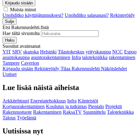
Kirjaudu sisään
Muista minut
Unohditko käyttäjätunnuksesi?
Unohditko salasanasi?
Rekisteröidy
Sulje
Etsi Rakennuslehti.fistä
Hae tältä sivustolta
Haku
Suositut avainsanat
YIT
SRV
skanska
Helsinki
Tilastokeskus
yrityskauppa
NCC
Espoo
asuntokauppa
asuntorakentaminen
Infra
talotekniikka
rakentaminen
Tampere
Caverion
Kirjaudu sisään
Rekisteröidy
Tilaa Rakennuslehti
Näköislehdet
Uutiset
Lue lisää näistä aiheista
Arkkitehtuuri
Energiatehokkuus
Infra
Kiinteistöt
Korjausrakentaminen
Koulutus ja tutkimus
Pientalo
Projektit
Rakennustuote
Rakentaminen
RaksaTV
Suunnittelu
Talotekniikka
Talous
Työelämä
Uutisissa nyt