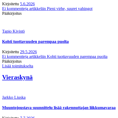
Kirjoitettu
5.6.2026
Ei kommentteja
artikkeliin Pieni virhe, suuret vahingot
Pääkirjoitus
Tapio Kivistö
Kohti tuottavuuden parempaa puolta
Kirjoitettu
29.5.2026
Ei kommentteja
artikkeliin Kohti tuottavuuden parempaa puolta
Pääkirjoitus
Lisää toimitukselta
Vieraskynä
Jarkko Liuska
Muuntojoustava suunnittelu lisää rakennuttajan liikkumavaraa