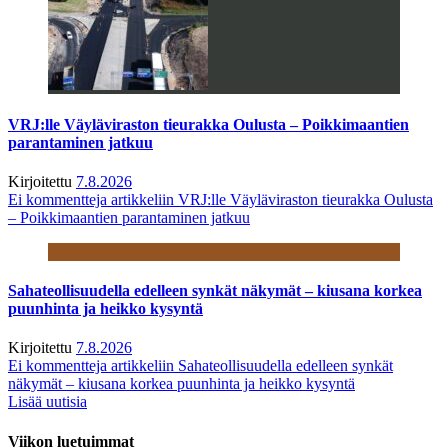
VRJ:lle Väyläviraston tieurakka Oulusta – Poikkimaantien
parantaminen jatkuu
Kirjoitettu
7.8.2026
Ei kommentteja
artikkeliin VRJ:lle Väyläviraston tieurakka Oulusta
– Poikkimaantien parantaminen jatkuu
Sahateollisuudella edelleen synkät näkymät – kiusana korkea
puunhinta ja heikko kysyntä
Kirjoitettu
7.8.2026
Ei kommentteja
artikkeliin Sahateollisuudella edelleen synkät
näkymät – kiusana korkea puunhinta ja heikko kysyntä
Lisää uutisia
Viikon luetuimmat