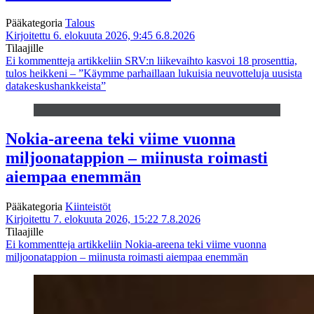
Pääkategoria
Talous
Kirjoitettu 6. elokuuta 2026, 9:45
6.8.2026
Tilaajille
Ei kommentteja
artikkeliin SRV:n liikevaihto kasvoi 18 prosenttia,
tulos heikkeni – ”Käymme parhaillaan lukuisia neuvotteluja uusista
datakeskushankkeista”
Nokia-areena teki viime vuonna
miljoonatappion – miinusta roimasti
aiempaa enemmän
Pääkategoria
Kiinteistöt
Kirjoitettu 7. elokuuta 2026, 15:22
7.8.2026
Tilaajille
Ei kommentteja
artikkeliin Nokia-areena teki viime vuonna
miljoonatappion – miinusta roimasti aiempaa enemmän