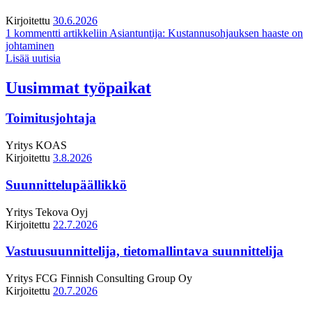
Kirjoitettu
30.6.2026
1 kommentti
artikkeliin Asiantuntija: Kustannusohjauksen haaste on
johtaminen
Lisää uutisia
Uusimmat työpaikat
Toimitusjohtaja
Yritys
KOAS
Kirjoitettu
3.8.2026
Suunnittelupäällikkö
Yritys
Tekova Oyj
Kirjoitettu
22.7.2026
Vastuusuunnittelija, tietomallintava suunnittelija
Yritys
FCG Finnish Consulting Group Oy
Kirjoitettu
20.7.2026