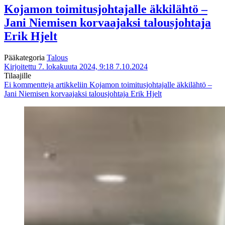
Kojamon toimitusjohtajalle äkkilähtö –
Jani Niemisen korvaajaksi talousjohtaja
Erik Hjelt
Pääkategoria
Talous
Kirjoitettu 7. lokakuuta 2024, 9:18
7.10.2024
Tilaajille
Ei kommentteja
artikkeliin Kojamon toimitusjohtajalle äkkilähtö –
Jani Niemisen korvaajaksi talousjohtaja Erik Hjelt