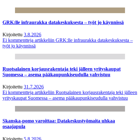
GRK:lle infraurakka datakeskuksesta – työt jo käynnissä
Kirjoitettu
3.8.2026
Ei kommentteja
artikkeliin GRK:lle infraurakka datakeskuksesta –
työt jo käynnissä
Ruotsalainen korjausrakentaja teki jälleen yrityskaupat
Suomessa – asema pääkaupunkiseudulla vahvistuu
Kirjoitettu
31.7.2026
Ei kommentteja
artikkeliin Ruotsalainen korjausrakentaja teki jälleen
yrityskaupat Suomessa – asema pääkaupunkiseudulla vahvistuu
Skanska-pomo varoittaa: Datakeskustyömaita uhkaa
osaajapula
Kirjoitettu
5.8.2026