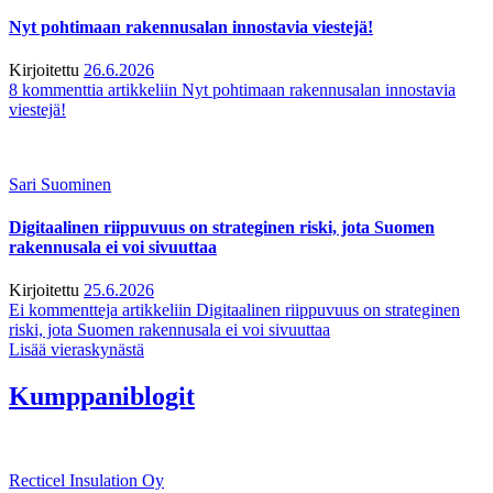
Nyt pohtimaan rakennusalan innostavia viestejä!
Kirjoitettu
26.6.2026
8 kommenttia
artikkeliin Nyt pohtimaan rakennusalan innostavia
viestejä!
Sari Suominen
Digitaalinen riippuvuus on strateginen riski, jota Suomen
rakennusala ei voi sivuuttaa
Kirjoitettu
25.6.2026
Ei kommentteja
artikkeliin Digitaalinen riippuvuus on strateginen
riski, jota Suomen rakennusala ei voi sivuuttaa
Lisää vieraskynästä
Kumppaniblogit
Recticel Insulation Oy