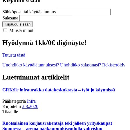
Kirjaudu sisään
Sähköposti tai käyttäjätunnus
Salasana
Kirjaudu sisään
Muista minut
Hyödynnä 1kk/0€ diginäyte!
Tutustu tästä
Unohditko käyttäjätunnuksesi?
Unohditko salasanasi?
Rekisteröidy
Luetuimmat artikkelit
GRK:lle infraurakka datakeskuksesta – työt jo käynnissä
Pääkategoria
Infra
Kirjoitettu
3.8.2026
Tilaajille
Ruotsalainen korjausrakentaja teki jälleen yrityskaupat
Suomessa – asema pääkaupunkiseudulla vahvistuu