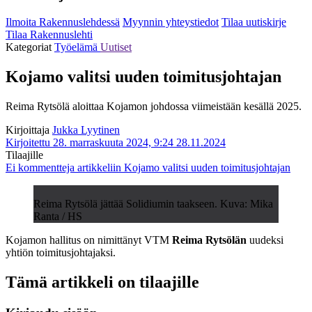
Ilmoita Rakennuslehdessä
Myynnin yhteystiedot
Tilaa uutiskirje
Tilaa Rakennuslehti
Kategoriat
Työelämä
Uutiset
Kojamo valitsi uuden toimitusjohtajan
Reima Rytsölä aloittaa Kojamon johdossa viimeistään kesällä 2025.
Kirjoittaja
Jukka Lyytinen
Kirjoitettu 28. marraskuuta 2024, 9:24
28.11.2024
Tilaajille
Ei kommentteja
artikkeliin Kojamo valitsi uuden toimitusjohtajan
Reima Rytsölä jättää Solidiumin taakseen. Kuva: Mika
Ranta / HS
Kojamon hallitus on nimittänyt VTM
Reima Rytsölän
uudeksi
yhtiön toimitusjohtajaksi.
Tämä artikkeli on tilaajille