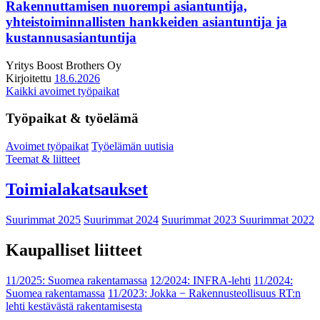
Rakennuttamisen nuorempi asiantuntija,
yhteistoiminnallisten hankkeiden asiantuntija ja
kustannusasiantuntija
Yritys
Boost Brothers Oy
Kirjoitettu
18.6.2026
Kaikki avoimet työpaikat
Työpaikat & työelämä
Avoimet työpaikat
Työelämän uutisia
Teemat & liitteet
Toimialakatsaukset
Suurimmat 2025
Suurimmat 2024
Suurimmat 2023
Suurimmat 2022
Kaupalliset liitteet
11/2025: Suomea rakentamassa
12/2024: INFRA-lehti
11/2024:
Suomea rakentamassa
11/2023: Jokka − Rakennusteollisuus RT:n
lehti kestävästä rakentamisesta