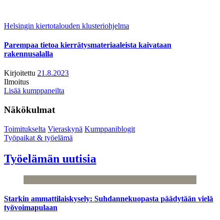
Helsingin kiertotalouden klusteriohjelma
Parempaa tietoa kierrätysmateriaaleista kaivataan
rakennusalalla
Kirjoitettu
21.8.2023
Ilmoitus
Lisää kumppaneilta
Näkökulmat
Toimitukselta
Vieraskynä
Kumppaniblogit
Työpaikat & työelämä
Työelämän uutisia
Starkin ammattilaiskysely: Suhdannekuopasta päädytään vielä
työvoimapulaan