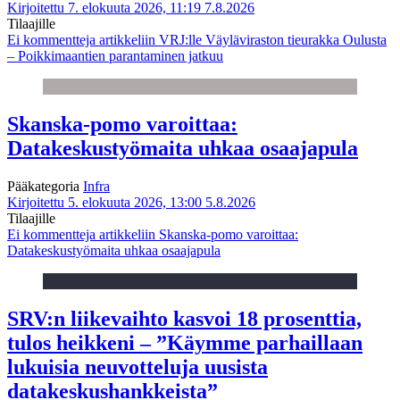
Kirjoitettu 7. elokuuta 2026, 11:19
7.8.2026
Tilaajille
Ei kommentteja
artikkeliin VRJ:lle Väyläviraston tieurakka Oulusta
– Poikkimaantien parantaminen jatkuu
Skanska-pomo varoittaa:
Datakeskustyömaita uhkaa osaajapula
Pääkategoria
Infra
Kirjoitettu 5. elokuuta 2026, 13:00
5.8.2026
Tilaajille
Ei kommentteja
artikkeliin Skanska-pomo varoittaa:
Datakeskustyömaita uhkaa osaajapula
SRV:n liikevaihto kasvoi 18 prosenttia,
tulos heikkeni – ”Käymme parhaillaan
lukuisia neuvotteluja uusista
datakeskushankkeista”