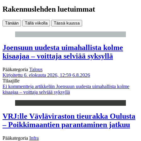
Rakennuslehden luetuimmat
Tänään
Tällä viikolla
Tässä kuussa
Joensuun uudesta uimahallista kolme
kisaajaa – voittaja selviää syksyllä
Pääkategoria
Talous
Kirjoitettu 6. elokuuta 2026, 12:59
6.8.2026
Tilaajille
Ei kommentteja
artikkeliin Joensuun uudesta uimahallista kolme
kisaajaa – voittaja selviää syksyllä
VRJ:lle Väyläviraston tieurakka Oulusta
– Poikkimaantien parantaminen jatkuu
Pääkategoria
Infra