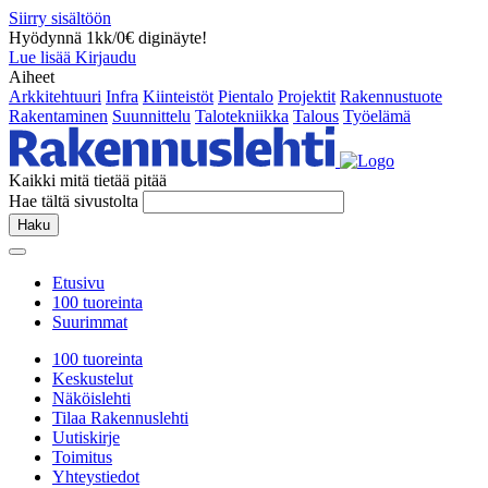
Siirry sisältöön
Hyödynnä 1kk/0€ diginäyte!
Lue lisää
Kirjaudu
Aiheet
Arkkitehtuuri
Infra
Kiinteistöt
Pientalo
Projektit
Rakennustuote
Rakentaminen
Suunnittelu
Talotekniikka
Talous
Työelämä
Kaikki mitä tietää pitää
Hae tältä sivustolta
Haku
Etusivu
100 tuoreinta
Suurimmat
100 tuoreinta
Keskustelut
Näköislehti
Tilaa Rakennuslehti
Uutiskirje
Toimitus
Yhteystiedot