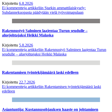
Kirjoitettu
6.8.2026
Ei kommentteja
artikkeliin Starkin ammattilaiskysely:
Suhdannekuopasta päädytään vielä työvoimapulaan
Rakennustyö Salminen laajentaa Turun seudulle –
aluejohtajaksi Heikki Malaska
Kirjoitettu
5.8.2026
Ei kommentteja
artikkeliin Rakennustyö Salminen laajentaa Turun
seudulle – aluejohtajaksi Heikki Malaska
Rakentamisen työntekijämäärä laski edelleen
Kirjoitettu
22.7.2026
Ei kommentteja
artikkeliin Rakentamisen työntekijämäärä laski
edelleen
Asiantuntija: Kustannusohjauksen haaste on johtaminen