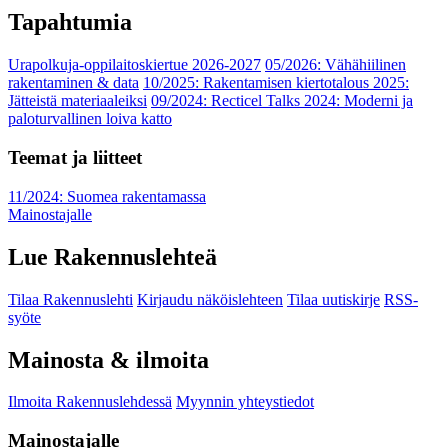
Tapahtumia
Urapolkuja-oppilaitoskiertue 2026-2027
05/2026: Vähähiilinen
rakentaminen & data
10/2025: Rakentamisen kiertotalous 2025:
Jätteistä materiaaleiksi
09/2024: Recticel Talks 2024: Moderni ja
paloturvallinen loiva katto
Teemat ja liitteet
11/2024: Suomea rakentamassa
Mainostajalle
Lue Rakennuslehteä
Tilaa Rakennuslehti
Kirjaudu näköislehteen
Tilaa uutiskirje
RSS-
syöte
Mainosta & ilmoita
Ilmoita Rakennuslehdessä
Myynnin yhteystiedot
Mainostajalle