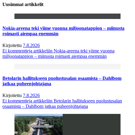
Uusimmat artikkelit
Nokia-areena teki viime vuonna miljoonatappion – miinusta
roimasti aiempaa enemmän
Kirjoitettu
7.8.2026
Ei kommentteja
artikkeliin Nokia-areena teki viime vuonna
miljoonatappion – miinusta roimasti aiempaa enemmän
Betolarin hallitukseen puolustusalan osaamista – Dahlbom
jatkaa puheenjohtajana
Kirjoitettu
7.8.2026
Ei kommentteja
artikkeliin Betolarin hallitukseen puolustusalan
osaamista – Dahlbom jatkaa puheenjohtajana