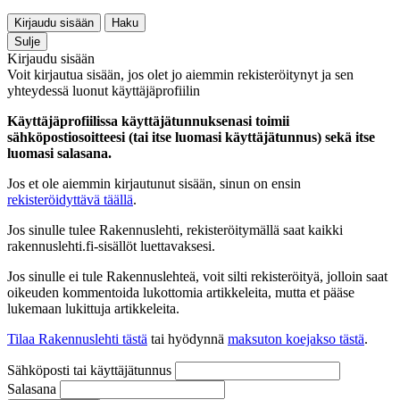
Kirjaudu sisään
Haku
Sulje
Kirjaudu sisään
Voit kirjautua sisään, jos olet jo aiemmin rekisteröitynyt ja sen
yhteydessä luonut käyttäjäprofiilin
Käyttäjäprofiilissa käyttäjätunnuksenasi toimii
sähköpostiosoitteesi (tai itse luomasi käyttäjätunnus) sekä itse
luomasi salasana.
Jos et ole aiemmin kirjautunut sisään, sinun on ensin
rekisteröidyttävä täällä
.
Jos sinulle tulee Rakennuslehti, rekisteröitymällä saat kaikki
rakennuslehti.fi-sisällöt luettavaksesi.
Jos sinulle ei tule Rakennuslehteä, voit silti rekisteröityä, jolloin saat
oikeuden kommentoida lukottomia artikkeleita, mutta et pääse
lukemaan lukittuja artikkeleita.
Tilaa Rakennuslehti tästä
tai hyödynnä
maksuton koejakso tästä
.
Sähköposti tai käyttäjätunnus
Salasana