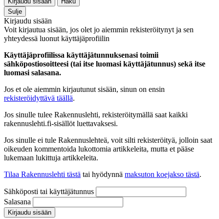
Kirjaudu sisään
Haku
Sulje
Kirjaudu sisään
Voit kirjautua sisään, jos olet jo aiemmin rekisteröitynyt ja sen
yhteydessä luonut käyttäjäprofiilin
Käyttäjäprofiilissa käyttäjätunnuksenasi toimii
sähköpostiosoitteesi (tai itse luomasi käyttäjätunnus) sekä itse
luomasi salasana.
Jos et ole aiemmin kirjautunut sisään, sinun on ensin
rekisteröidyttävä täällä
.
Jos sinulle tulee Rakennuslehti, rekisteröitymällä saat kaikki
rakennuslehti.fi-sisällöt luettavaksesi.
Jos sinulle ei tule Rakennuslehteä, voit silti rekisteröityä, jolloin saat
oikeuden kommentoida lukottomia artikkeleita, mutta et pääse
lukemaan lukittuja artikkeleita.
Tilaa Rakennuslehti tästä
tai hyödynnä
maksuton koejakso tästä
.
Sähköposti tai käyttäjätunnus
Salasana
Kirjaudu sisään