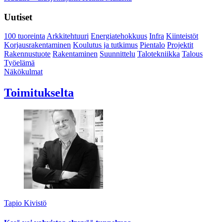
Uutiset
100 tuoreinta
Arkkitehtuuri
Energiatehokkuus
Infra
Kiinteistöt
Korjausrakentaminen
Koulutus ja tutkimus
Pientalo
Projektit
Rakennustuote
Rakentaminen
Suunnittelu
Talotekniikka
Talous
Työelämä
Näkökulmat
Toimitukselta
Tapio Kivistö