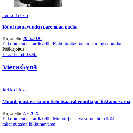
Tapio Kivistö
Kohti tuottavuuden parempaa puolta
Kirjoitettu
29.5.2026
Ei kommentteja
artikkeliin Kohti tuottavuuden parempaa puolta
Pääkirjoitus
Lisää toimitukselta
Vieraskynä
Jarkko Liuska
Muuntojoustava suunnittelu lisää rakennuttajan liikkumavaraa
Kirjoitettu
7.7.2026
Ei kommentteja
artikkeliin Muuntojoustava suunnittelu lisää
rakennuttajan liikkumavaraa