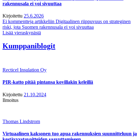
rakennusala ei voi sivuuttaa
Kirjoitettu
25.6.2026
Ei kommentteja
artikkeliin Digitaalinen riippuvuus on strateginen
riski, jota Suomen rakennusala ei voi sivuuttaa
Lisää vieraskynästä
Kumppaniblogit
Recticel Insulation Oy
PIR-katto pitää pintansa kovillakin keleillä
Kirjoitettu
21.10.2024
Ilmoitus
Thomas Lindstrom
Virtuaalinen kaksonen tuo apua rakennuksien suunnitteluun ja
kestävyystavoitteiden saavuttamiseen