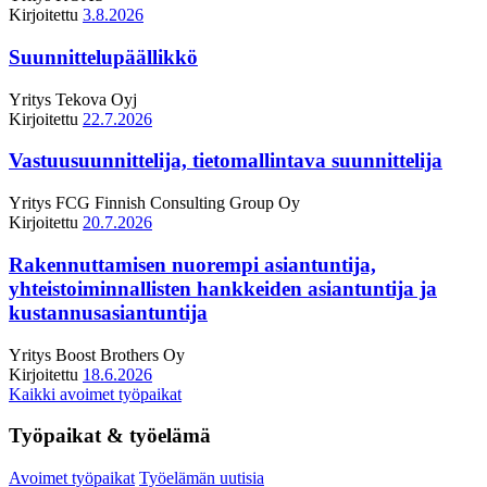
Kirjoitettu
3.8.2026
Suunnittelupäällikkö
Yritys
Tekova Oyj
Kirjoitettu
22.7.2026
Vastuusuunnittelija, tietomallintava suunnittelija
Yritys
FCG Finnish Consulting Group Oy
Kirjoitettu
20.7.2026
Rakennuttamisen nuorempi asiantuntija,
yhteistoiminnallisten hankkeiden asiantuntija ja
kustannusasiantuntija
Yritys
Boost Brothers Oy
Kirjoitettu
18.6.2026
Kaikki avoimet työpaikat
Työpaikat & työelämä
Avoimet työpaikat
Työelämän uutisia