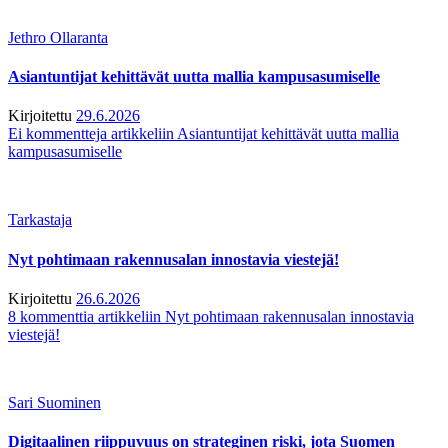
Jethro Ollaranta
Asiantuntijat kehittävät uutta mallia kampusasumiselle
Kirjoitettu
29.6.2026
Ei kommentteja
artikkeliin Asiantuntijat kehittävät uutta mallia
kampusasumiselle
Tarkastaja
Nyt pohtimaan rakennusalan innostavia viestejä!
Kirjoitettu
26.6.2026
8 kommenttia
artikkeliin Nyt pohtimaan rakennusalan innostavia
viestejä!
Sari Suominen
Digitaalinen riippuvuus on strateginen riski, jota Suomen