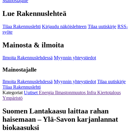
Mainostajalle
Lue Rakennuslehteä
Tilaa Rakennuslehti
Kirjaudu näköislehteen
Tilaa uutiskirje
RSS-
syöte
Mainosta & ilmoita
Ilmoita Rakennuslehdessä
Myynnin yhteystiedot
Mainostajalle
Ilmoita Rakennuslehdessä
Myynnin yhteystiedot
Tilaa uutiskirje
Tilaa Rakennuslehti
Kategoriat
Uutiset
Energia
Ilmastonmuutos
Infra
Kiertotalous
Ympäristö
Suomen Lantakaasu laittaa rahan
haisemaan – Ylä-Savon karjanlannat
biokaasuksi