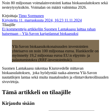
Noin 80 miljoonan voimalainvestointi kattaa biokaasulaitoksen sekä
nesteytysyksikön. Voimalan on määrä valmistua 2026.
Kirjoittaja
Timo Sormunen
Kirjoitettu 11. marraskuuta 2024, 16:23
11.11.2024
Tilaajille
Ei kommentteja
artikkeliin Suomen Lantakaasu laittaa rahan
haisemaan – Ylä-Savon karjanlannat biokaasuksi
Ylä-Savon biokaasukokonaisuuden investointien
yhteisarvo on noin 100 miljoonaa euroa. Hankkeelle on
myönnetty 19,2 miljoonaa euroa EU:n elpymis- ja
palautumistukea (RRF-investointituki).
Suomen Lantakaasu rakentaa Kiuruvedelle mittavan
biokaasulaitoksen, joka hyödyntää raaka-aineena Ylä-Savon
nautatilojen lantaa sekä muita maatalouden ja elintarviketeollisuuden
sivuvirtoja.
Tämä artikkeli on tilaajille
Kirjaudu sisään