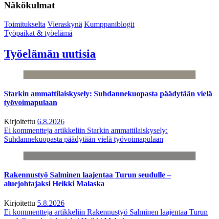
Näkökulmat
Toimitukselta
Vieraskynä
Kumppaniblogit
Työpaikat & työelämä
Työelämän uutisia
Starkin ammattilaiskysely: Suhdannekuopasta päädytään vielä
työvoimapulaan
Kirjoitettu
6.8.2026
Ei kommentteja
artikkeliin Starkin ammattilaiskysely:
Suhdannekuopasta päädytään vielä työvoimapulaan
Rakennustyö Salminen laajentaa Turun seudulle –
aluejohtajaksi Heikki Malaska
Kirjoitettu
5.8.2026
Ei kommentteja
artikkeliin Rakennustyö Salminen laajentaa Turun