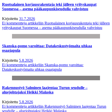
Ruotsalainen korjausrakentaja teki jälleen yrityskaupat
Suomessa – asema pääkaupunkiseudulla vahvistuu
Kirjoitettu
31.7.2026
Ei kommentteja
artikkeliin Ruotsalainen korjausrakentaja teki jälleen
yrityskaupat Suomessa – asema pääkaupunkiseudulla vahvistuu
Skanska-pomo varoittaa: Datakeskustyömaita uhkaa
osaajapula
Kirjoitettu
5.8.2026
Ei kommentteja
artikkeliin Skanska-pomo varoittaa:
Datakeskustyömaita uhkaa osaajapula
Rakennustyö Salminen laajentaa Turun seudulle –
aluejohtajaksi Heikki Malaska
Kirjoitettu
5.8.2026
Ei kommentteja
artikkeliin Rakennustyö Salminen laajentaa Turun
seudulle – aluejohtajaksi Heikki Malaska