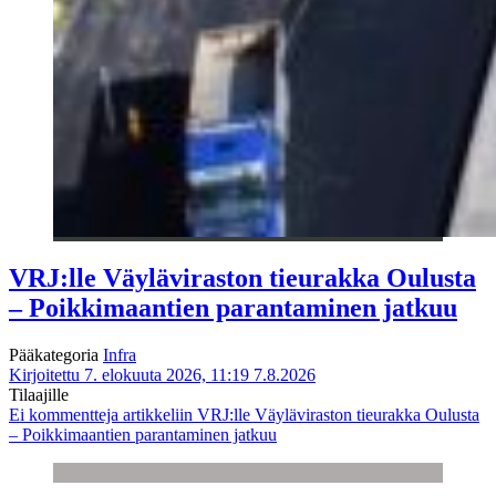
VRJ:lle Väyläviraston tieurakka Oulusta
– Poikkimaantien parantaminen jatkuu
Pääkategoria
Infra
Kirjoitettu 7. elokuuta 2026, 11:19
7.8.2026
Tilaajille
Ei kommentteja
artikkeliin VRJ:lle Väyläviraston tieurakka Oulusta
– Poikkimaantien parantaminen jatkuu