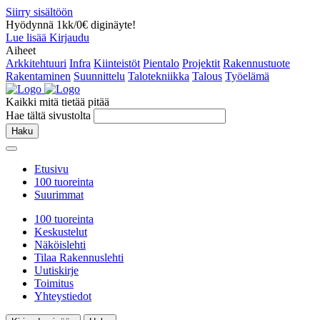
Siirry sisältöön
Hyödynnä 1kk/0€ diginäyte!
Lue lisää
Kirjaudu
Aiheet
Arkkitehtuuri
Infra
Kiinteistöt
Pientalo
Projektit
Rakennustuote
Rakentaminen
Suunnittelu
Talotekniikka
Talous
Työelämä
Kaikki mitä tietää pitää
Hae tältä sivustolta
Haku
Etusivu
100 tuoreinta
Suurimmat
100 tuoreinta
Keskustelut
Näköislehti
Tilaa Rakennuslehti
Uutiskirje
Toimitus
Yhteystiedot