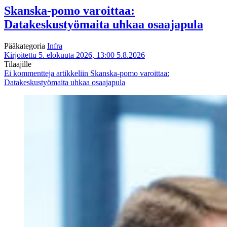
Skanska-pomo varoittaa:
Datakeskustyömaita uhkaa osaajapula
Pääkategoria
Infra
Kirjoitettu 5. elokuuta 2026, 13:00
5.8.2026
Tilaajille
Ei kommentteja
artikkeliin Skanska-pomo varoittaa:
Datakeskustyömaita uhkaa osaajapula