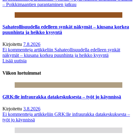
– Poikkimaantien parantaminen jatkuu
Sahateollisuudella edelleen synkät näkymät – kiusana korkea
puunhinta ja heikko kysyntä
Kirjoitettu
7.8.2026
Ei kommentteja
artikkeliin Sahateollisuudella edelleen synkät
näkymät – kiusana korkea puunhinta ja heikko kysyntä
Lisää uutisia
Viikon luetuimmat
GRK:lle infraurakka datakeskuksesta – työt jo käynnissä
Kirjoitettu
3.8.2026
Ei kommentteja
artikkeliin GRK:lle infraurakka datakeskuksesta –
työt jo käynnissä