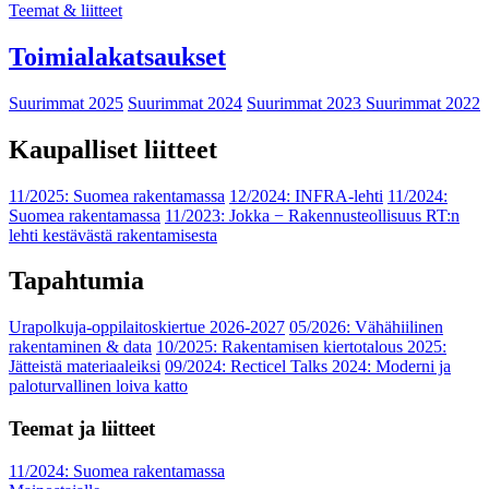
Teemat & liitteet
Toimialakatsaukset
Suurimmat 2025
Suurimmat 2024
Suurimmat 2023
Suurimmat 2022
Kaupalliset liitteet
11/2025: Suomea rakentamassa
12/2024: INFRA-lehti
11/2024:
Suomea rakentamassa
11/2023: Jokka − Rakennusteollisuus RT:n
lehti kestävästä rakentamisesta
Tapahtumia
Urapolkuja-oppilaitoskiertue 2026-2027
05/2026: Vähähiilinen
rakentaminen & data
10/2025: Rakentamisen kiertotalous 2025:
Jätteistä materiaaleiksi
09/2024: Recticel Talks 2024: Moderni ja
paloturvallinen loiva katto
Teemat ja liitteet
11/2024: Suomea rakentamassa