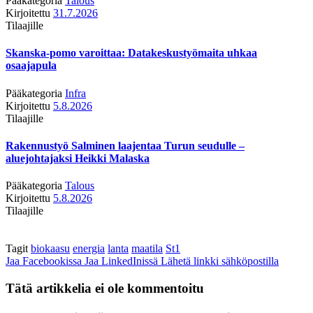
Pääkategoria
Talous
Kirjoitettu
31.7.2026
Tilaajille
Skanska-pomo varoittaa: Datakeskustyömaita uhkaa
osaajapula
Pääkategoria
Infra
Kirjoitettu
5.8.2026
Tilaajille
Rakennustyö Salminen laajentaa Turun seudulle –
aluejohtajaksi Heikki Malaska
Pääkategoria
Talous
Kirjoitettu
5.8.2026
Tilaajille
Tagit
biokaasu
energia
lanta
maatila
St1
Jaa Facebookissa
Jaa LinkedInissä
Lähetä linkki sähköpostilla
Tätä artikkelia ei ole kommentoitu