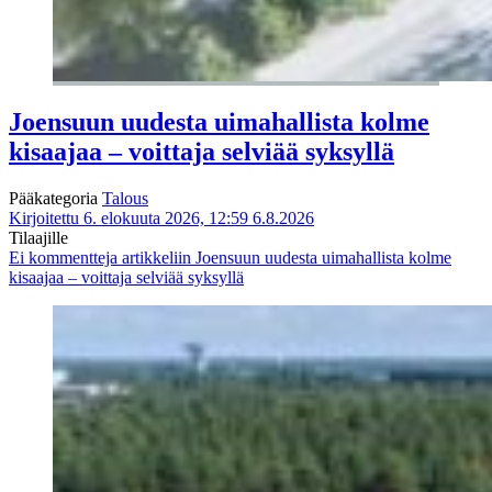
Joensuun uudesta uimahallista kolme
kisaajaa – voittaja selviää syksyllä
Pääkategoria
Talous
Kirjoitettu 6. elokuuta 2026, 12:59
6.8.2026
Tilaajille
Ei kommentteja
artikkeliin Joensuun uudesta uimahallista kolme
kisaajaa – voittaja selviää syksyllä