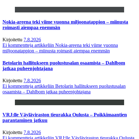
Nokia-areena teki viime vuonna miljoonatappion – miinusta
roimasti aiempaa enemmän
Kirjoitettu
7.8.2026
Ei kommentteja
artikkeliin Nokia-areena teki viime vuonna
miljoonatappion – miinusta roimasti aiempaa enemmän
Betolarin hallitukseen puolustusalan osaamista – Dahlbom
jatkaa puheenjohtajana
Kirjoitettu
7.8.2026
Ei kommentteja
artikkeliin Betolarin hallitukseen puolustusalan
osaamista – Dahlbom jatkaa puheenjohtajana
VRJ:lle Väyläviraston tieurakka Oulusta – Poikkimaantien
parantaminen jatkuu
Kirjoitettu
7.8.2026
Ei kommentteja
artikkeliin VRJ:lle Väyläviraston tieurakka Oulusta