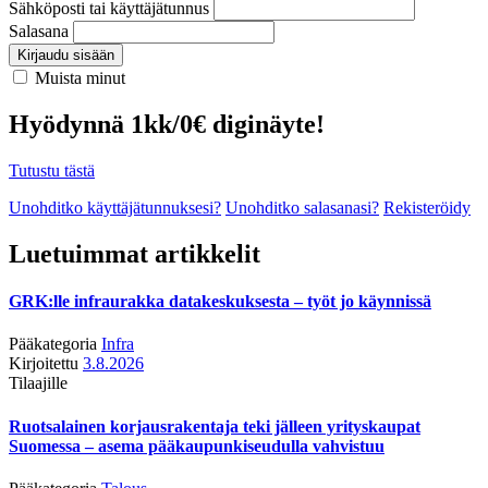
Sähköposti tai käyttäjätunnus
Salasana
Kirjaudu sisään
Muista minut
Hyödynnä 1kk/0€ diginäyte!
Tutustu tästä
Unohditko käyttäjätunnuksesi?
Unohditko salasanasi?
Rekisteröidy
Luetuimmat artikkelit
GRK:lle infraurakka datakeskuksesta – työt jo käynnissä
Pääkategoria
Infra
Kirjoitettu
3.8.2026
Tilaajille
Ruotsalainen korjausrakentaja teki jälleen yrityskaupat
Suomessa – asema pääkaupunkiseudulla vahvistuu