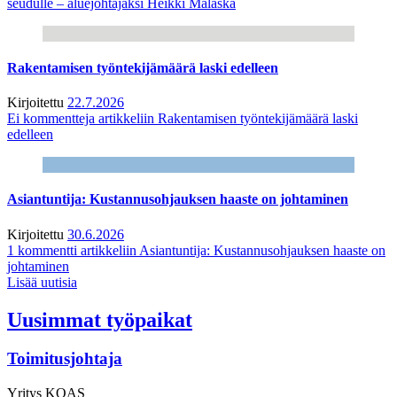
seudulle – aluejohtajaksi Heikki Malaska
Rakentamisen työntekijämäärä laski edelleen
Kirjoitettu
22.7.2026
Ei kommentteja
artikkeliin Rakentamisen työntekijämäärä laski
edelleen
Asiantuntija: Kustannusohjauksen haaste on johtaminen
Kirjoitettu
30.6.2026
1 kommentti
artikkeliin Asiantuntija: Kustannusohjauksen haaste on
johtaminen
Lisää uutisia
Uusimmat työpaikat
Toimitusjohtaja
Yritys
KOAS