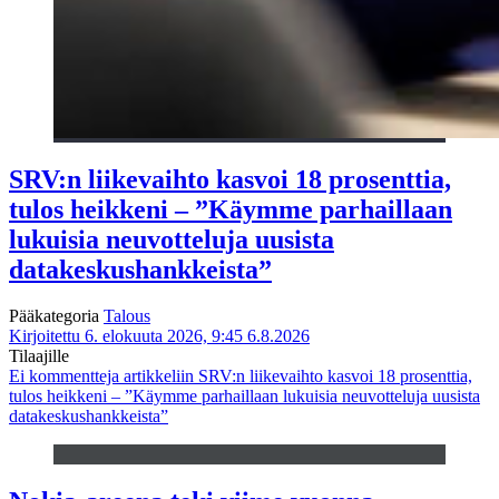
SRV:n liikevaihto kasvoi 18 prosenttia,
tulos heikkeni – ”Käymme parhaillaan
lukuisia neuvotteluja uusista
datakeskushankkeista”
Pääkategoria
Talous
Kirjoitettu 6. elokuuta 2026, 9:45
6.8.2026
Tilaajille
Ei kommentteja
artikkeliin SRV:n liikevaihto kasvoi 18 prosenttia,
tulos heikkeni – ”Käymme parhaillaan lukuisia neuvotteluja uusista
datakeskushankkeista”