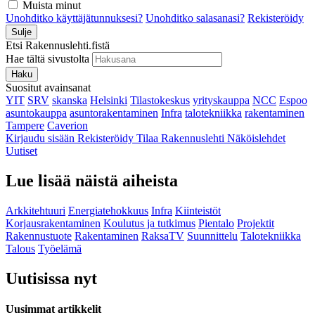
Muista minut
Unohditko käyttäjätunnuksesi?
Unohditko salasanasi?
Rekisteröidy
Sulje
Etsi Rakennuslehti.fistä
Hae tältä sivustolta
Haku
Suositut avainsanat
YIT
SRV
skanska
Helsinki
Tilastokeskus
yrityskauppa
NCC
Espoo
asuntokauppa
asuntorakentaminen
Infra
talotekniikka
rakentaminen
Tampere
Caverion
Kirjaudu sisään
Rekisteröidy
Tilaa Rakennuslehti
Näköislehdet
Uutiset
Lue lisää näistä aiheista
Arkkitehtuuri
Energiatehokkuus
Infra
Kiinteistöt
Korjausrakentaminen
Koulutus ja tutkimus
Pientalo
Projektit
Rakennustuote
Rakentaminen
RaksaTV
Suunnittelu
Talotekniikka
Talous
Työelämä
Uutisissa nyt
Uusimmat artikkelit