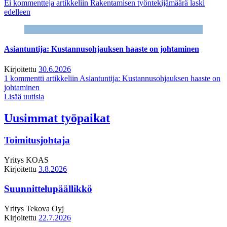
Ei kommentteja
artikkeliin Rakentamisen työntekijämäärä laski
edelleen
Asiantuntija: Kustannusohjauksen haaste on johtaminen
Kirjoitettu
30.6.2026
1 kommentti
artikkeliin Asiantuntija: Kustannusohjauksen haaste on
johtaminen
Lisää uutisia
Uusimmat työpaikat
Toimitusjohtaja
Yritys
KOAS
Kirjoitettu
3.8.2026
Suunnittelupäällikkö
Yritys
Tekova Oyj
Kirjoitettu
22.7.2026