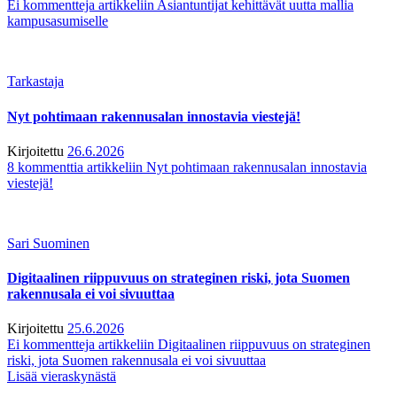
Ei kommentteja
artikkeliin Asiantuntijat kehittävät uutta mallia
kampusasumiselle
Tarkastaja
Nyt pohtimaan rakennusalan innostavia viestejä!
Kirjoitettu
26.6.2026
8 kommenttia
artikkeliin Nyt pohtimaan rakennusalan innostavia
viestejä!
Sari Suominen
Digitaalinen riippuvuus on strateginen riski, jota Suomen
rakennusala ei voi sivuuttaa
Kirjoitettu
25.6.2026
Ei kommentteja
artikkeliin Digitaalinen riippuvuus on strateginen
riski, jota Suomen rakennusala ei voi sivuuttaa
Lisää vieraskynästä