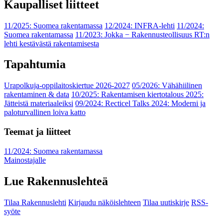
Kaupalliset liitteet
11/2025: Suomea rakentamassa
12/2024: INFRA-lehti
11/2024:
Suomea rakentamassa
11/2023: Jokka − Rakennusteollisuus RT:n
lehti kestävästä rakentamisesta
Tapahtumia
Urapolkuja-oppilaitoskiertue 2026-2027
05/2026: Vähähiilinen
rakentaminen & data
10/2025: Rakentamisen kiertotalous 2025:
Jätteistä materiaaleiksi
09/2024: Recticel Talks 2024: Moderni ja
paloturvallinen loiva katto
Teemat ja liitteet
11/2024: Suomea rakentamassa
Mainostajalle
Lue Rakennuslehteä
Tilaa Rakennuslehti
Kirjaudu näköislehteen
Tilaa uutiskirje
RSS-
syöte