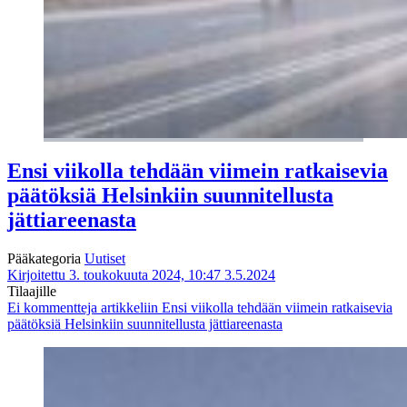
Ensi viikolla tehdään viimein ratkaisevia
päätöksiä Helsinkiin suunnitellusta
jättiareenasta
Pääkategoria
Uutiset
Kirjoitettu 3. toukokuuta 2024, 10:47
3.5.2024
Tilaajille
Ei kommentteja
artikkeliin Ensi viikolla tehdään viimein ratkaisevia
päätöksiä Helsinkiin suunnitellusta jättiareenasta