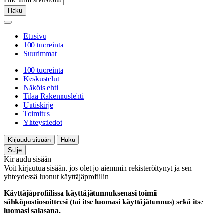
Haku
Etusivu
100 tuoreinta
Suurimmat
100 tuoreinta
Keskustelut
Näköislehti
Tilaa Rakennuslehti
Uutiskirje
Toimitus
Yhteystiedot
Kirjaudu sisään
Haku
Sulje
Kirjaudu sisään
Voit kirjautua sisään, jos olet jo aiemmin rekisteröitynyt ja sen
yhteydessä luonut käyttäjäprofiilin
Käyttäjäprofiilissa käyttäjätunnuksenasi toimii
sähköpostiosoitteesi (tai itse luomasi käyttäjätunnus) sekä itse
luomasi salasana.