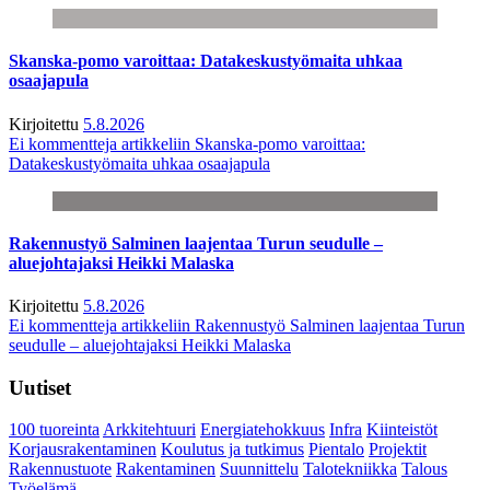
Skanska-pomo varoittaa: Datakeskustyömaita uhkaa
osaajapula
Kirjoitettu
5.8.2026
Ei kommentteja
artikkeliin Skanska-pomo varoittaa:
Datakeskustyömaita uhkaa osaajapula
Rakennustyö Salminen laajentaa Turun seudulle –
aluejohtajaksi Heikki Malaska
Kirjoitettu
5.8.2026
Ei kommentteja
artikkeliin Rakennustyö Salminen laajentaa Turun
seudulle – aluejohtajaksi Heikki Malaska
Uutiset
100 tuoreinta
Arkkitehtuuri
Energiatehokkuus
Infra
Kiinteistöt
Korjausrakentaminen
Koulutus ja tutkimus
Pientalo
Projektit
Rakennustuote
Rakentaminen
Suunnittelu
Talotekniikka
Talous
Työelämä