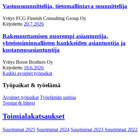
Vastuusuunnittelija, tietomallintava suunnittelija
Yritys
FCG Finnish Consulting Group Oy
Kirjoitettu
20.7.2026
Rakennuttamisen nuorempi asiantuntija,
yhteistoiminnallisten hankkeiden asiantuntija ja
kustannusasiantuntija
Yritys
Boost Brothers Oy
Kirjoitettu
18.6.2026
Kaikki avoimet työpaikat
Työpaikat & työelämä
Avoimet työpaikat
Työelämän uutisia
Teemat & liitteet
Toimialakatsaukset
Suurimmat 2025
Suurimmat 2024
Suurimmat 2023
Suurimmat 2022