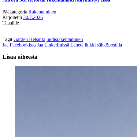
Pääkategoria
Rakentaminen
Kirjoitettu
30.7.2026
Tilaajille
Tagit
Garden Helsinki
uudisrakentaminen
Jaa Facebookissa
Jaa LinkedInissä
Lähetä linkki sähköpostilla
Lisää aiheesta