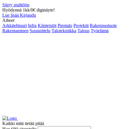
Siirry sisältöön
Hyödynnä 1kk/0€ diginäyte!
Lue lisää
Kirjaudu
Aiheet
Arkkitehtuuri
Infra
Kiinteistöt
Pientalo
Projektit
Rakennustuote
Rakentaminen
Suunnittelu
Talotekniikka
Talous
Työelämä
Kaikki mitä tietää pitää
Hae tältä sivustolta