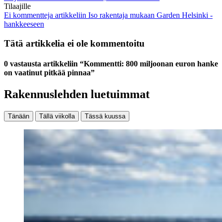
Tilaajille
Ei kommentteja
artikkeliin Iso rakentaja mukaan Garden Helsinki -
hankkeeseen
Tätä artikkelia ei ole kommentoitu
0 vastausta artikkeliin “Kommentti: 800 miljoonan euron hanke
on vaatinut pitkää pinnaa”
Rakennuslehden luetuimmat
Tänään
Tällä viikolla
Tässä kuussa