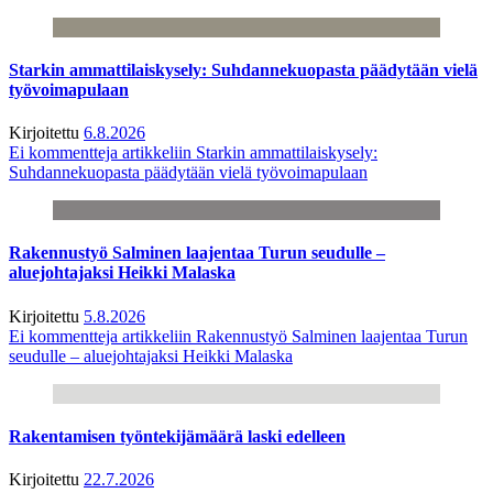
Starkin ammattilaiskysely: Suhdannekuopasta päädytään vielä
työvoimapulaan
Kirjoitettu
6.8.2026
Ei kommentteja
artikkeliin Starkin ammattilaiskysely:
Suhdannekuopasta päädytään vielä työvoimapulaan
Rakennustyö Salminen laajentaa Turun seudulle –
aluejohtajaksi Heikki Malaska
Kirjoitettu
5.8.2026
Ei kommentteja
artikkeliin Rakennustyö Salminen laajentaa Turun
seudulle – aluejohtajaksi Heikki Malaska
Rakentamisen työntekijämäärä laski edelleen
Kirjoitettu
22.7.2026