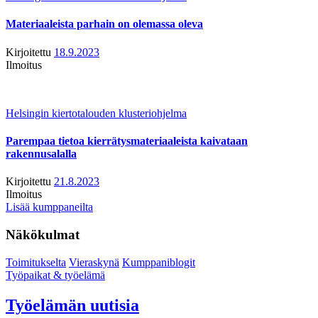
Materiaaleista parhain on olemassa oleva
Kirjoitettu
18.9.2023
Ilmoitus
Helsingin kiertotalouden klusteriohjelma
Parempaa tietoa kierrätysmateriaaleista kaivataan
rakennusalalla
Kirjoitettu
21.8.2023
Ilmoitus
Lisää kumppaneilta
Näkökulmat
Toimitukselta
Vieraskynä
Kumppaniblogit
Työpaikat & työelämä
Työelämän uutisia