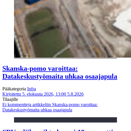
Skanska-pomo varoittaa:
Datakeskustyömaita uhkaa osaajapula
Pääkategoria
Infra
Kirjoitettu 5. elokuuta 2026, 13:00
5.8.2026
Tilaajille
Ei kommentteja
artikkeliin Skanska-pomo varoittaa:
Datakeskustyömaita uhkaa osaajapula