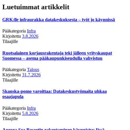
Luetuimmat artikkelit
GRK:lle infraurakka datakeskuksesta – työt jo käynnissä
Pääkategoria
Infra
Kirjoitettu
3.8.2026
Tilaajille
Ruotsalainen korjausrakentaja teki jälleen yrityskaupat
Suomessa – asema pääkaupunkiseudulla vahvistuu
Pääkategoria
Talous
Kirjoitettu
31.7.2026
Tilaajille
Skanska-pomo varoittaa: Datakeskustyömaita uhkaa
osaajapula
Pääkategoria
Infra
Kirjoitettu
5.8.2026
Tilaajille
Aurora Sea Resortin rakentaminen käynnistyy Iissä