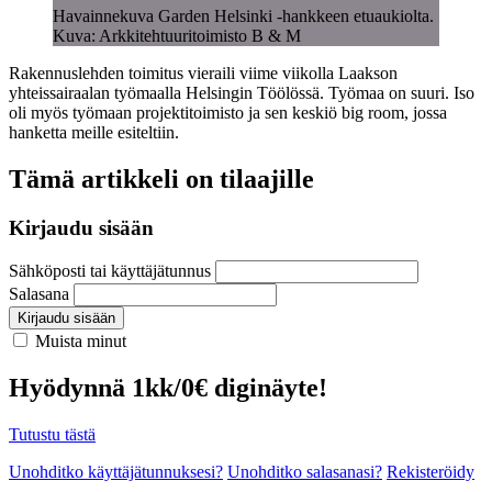
Havainnekuva Garden Helsinki -hankkeen etuaukiolta.
Kuva: Arkkitehtuuritoimisto B & M
Rakennuslehden toimitus vieraili viime viikolla Laakson
yhteissairaalan työmaalla Helsingin Töölössä. Työmaa on suuri. Iso
oli myös työmaan projektitoimisto ja sen keskiö big room, jossa
hanketta meille esiteltiin.
Tämä artikkeli on tilaajille
Kirjaudu sisään
Sähköposti tai käyttäjätunnus
Salasana
Kirjaudu sisään
Muista minut
Hyödynnä 1kk/0€ diginäyte!
Tutustu tästä
Unohditko käyttäjätunnuksesi?
Unohditko salasanasi?
Rekisteröidy