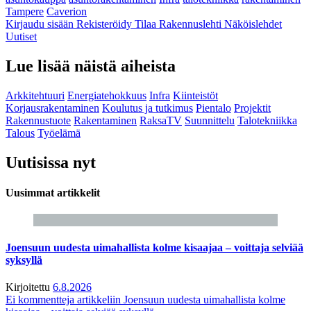
Tampere
Caverion
Kirjaudu sisään
Rekisteröidy
Tilaa Rakennuslehti
Näköislehdet
Uutiset
Lue lisää näistä aiheista
Arkkitehtuuri
Energiatehokkuus
Infra
Kiinteistöt
Korjausrakentaminen
Koulutus ja tutkimus
Pientalo
Projektit
Rakennustuote
Rakentaminen
RaksaTV
Suunnittelu
Talotekniikka
Talous
Työelämä
Uutisissa nyt
Uusimmat artikkelit
Joensuun uudesta uimahallista kolme kisaajaa – voittaja selviää
syksyllä
Kirjoitettu
6.8.2026
Ei kommentteja
artikkeliin Joensuun uudesta uimahallista kolme