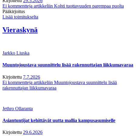
Kirjoitettu
29.5.2026
Ei kommentteja
artikkeliin Kohti tuottavuuden parempaa puolta
Pääkirjoitus
Lisää toimitukselta
Vieraskynä
Jarkko Liuska
Muuntojoustava suunnittelu lisää rakennuttajan liikkumavaraa
Kirjoitettu
7.7.2026
Ei kommentteja
artikkeliin Muuntojoustava suunnittelu lisää
rakennuttajan liikkumavaraa
Jethro Ollaranta
Asiantuntijat kehittävät uutta mallia kampusasumiselle
Kirjoitettu
29.6.2026