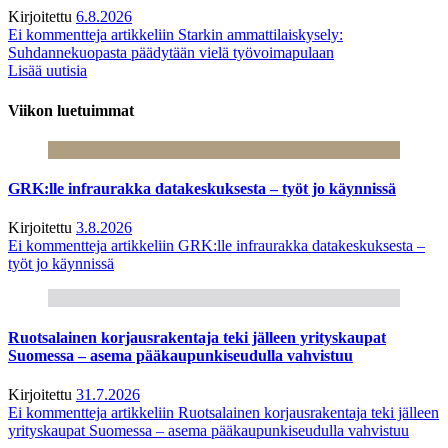
Kirjoitettu
6.8.2026
Ei kommentteja
artikkeliin Starkin ammattilaiskysely:
Suhdannekuopasta päädytään vielä työvoimapulaan
Lisää uutisia
Viikon luetuimmat
GRK:lle infraurakka datakeskuksesta – työt jo käynnissä
Kirjoitettu
3.8.2026
Ei kommentteja
artikkeliin GRK:lle infraurakka datakeskuksesta –
työt jo käynnissä
Ruotsalainen korjausrakentaja teki jälleen yrityskaupat
Suomessa – asema pääkaupunkiseudulla vahvistuu
Kirjoitettu
31.7.2026
Ei kommentteja
artikkeliin Ruotsalainen korjausrakentaja teki jälleen
yrityskaupat Suomessa – asema pääkaupunkiseudulla vahvistuu