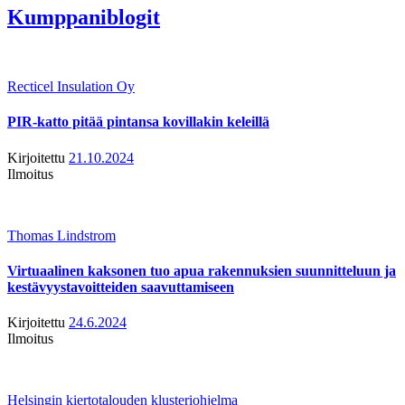
Kumppaniblogit
Recticel Insulation Oy
PIR-katto pitää pintansa kovillakin keleillä
Kirjoitettu
21.10.2024
Ilmoitus
Thomas Lindstrom
Virtuaalinen kaksonen tuo apua rakennuksien suunnitteluun ja
kestävyystavoitteiden saavuttamiseen
Kirjoitettu
24.6.2024
Ilmoitus
Helsingin kiertotalouden klusteriohjelma