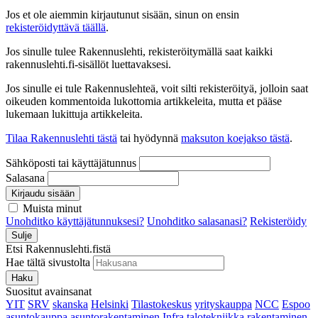
Jos et ole aiemmin kirjautunut sisään, sinun on ensin
rekisteröidyttävä täällä
.
Jos sinulle tulee Rakennuslehti, rekisteröitymällä saat kaikki
rakennuslehti.fi-sisällöt luettavaksesi.
Jos sinulle ei tule Rakennuslehteä, voit silti rekisteröityä, jolloin saat
oikeuden kommentoida lukottomia artikkeleita, mutta et pääse
lukemaan lukittuja artikkeleita.
Tilaa Rakennuslehti tästä
tai hyödynnä
maksuton koejakso tästä
.
Sähköposti tai käyttäjätunnus
Salasana
Kirjaudu sisään
Muista minut
Unohditko käyttäjätunnuksesi?
Unohditko salasanasi?
Rekisteröidy
Sulje
Etsi Rakennuslehti.fistä
Hae tältä sivustolta
Haku
Suositut avainsanat
YIT
SRV
skanska
Helsinki
Tilastokeskus
yrityskauppa
NCC
Espoo
asuntokauppa
asuntorakentaminen
Infra
talotekniikka
rakentaminen