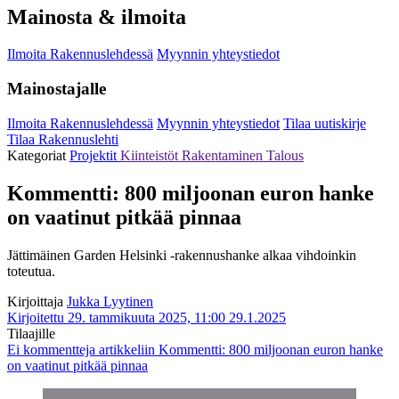
Mainosta & ilmoita
Ilmoita Rakennuslehdessä
Myynnin yhteystiedot
Mainostajalle
Ilmoita Rakennuslehdessä
Myynnin yhteystiedot
Tilaa uutiskirje
Tilaa Rakennuslehti
Kategoriat
Projektit
Kiinteistöt
Rakentaminen
Talous
Kommentti: 800 miljoonan euron hanke
on vaatinut pitkää pinnaa
Jättimäinen Garden Helsinki -rakennushanke alkaa vihdoinkin
toteutua.
Kirjoittaja
Jukka Lyytinen
Kirjoitettu 29. tammikuuta 2025, 11:00
29.1.2025
Tilaajille
Ei kommentteja
artikkeliin Kommentti: 800 miljoonan euron hanke
on vaatinut pitkää pinnaa