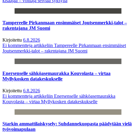
kisaajaa – voittaja selviää syksyllä
Tampereelle Pirkanmaan ensimmäiset Joutsenmerkki-talot –
rakentajana JM Suomi
Kirjoitettu
6.8.2026
Ei kommentteja
artikkeliin Tampereelle Pirkanmaan ensimmäiset
Joutsenmerkki-talot – rakentajana JM Suomi
Enersenselle sähköasemaurakka Kouvolasta – virtaa
Myllykosken datakeskukselle
Kirjoitettu
6.8.2026
Ei kommentteja
artikkeliin Enersenselle sähköasemaurakka
Kouvolasta – virtaa Myllykosken datakeskukselle
Starkin ammattilaiskysely: Suhdannekuopasta päädytään vielä
työvoimapulaan