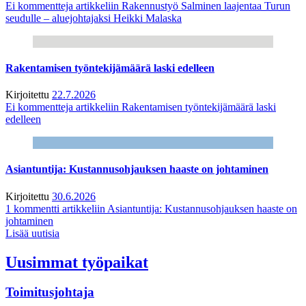
Ei kommentteja
artikkeliin Rakennustyö Salminen laajentaa Turun
seudulle – aluejohtajaksi Heikki Malaska
Rakentamisen työntekijämäärä laski edelleen
Kirjoitettu
22.7.2026
Ei kommentteja
artikkeliin Rakentamisen työntekijämäärä laski
edelleen
Asiantuntija: Kustannusohjauksen haaste on johtaminen
Kirjoitettu
30.6.2026
1 kommentti
artikkeliin Asiantuntija: Kustannusohjauksen haaste on
johtaminen
Lisää uutisia
Uusimmat työpaikat
Toimitusjohtaja