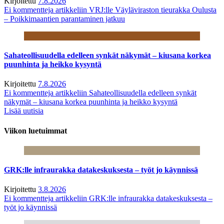
Kirjoitettu
7.8.2026
Ei kommentteja
artikkeliin VRJ:lle Väyläviraston tieurakka Oulusta
– Poikkimaantien parantaminen jatkuu
Sahateollisuudella edelleen synkät näkymät – kiusana korkea
puunhinta ja heikko kysyntä
Kirjoitettu
7.8.2026
Ei kommentteja
artikkeliin Sahateollisuudella edelleen synkät
näkymät – kiusana korkea puunhinta ja heikko kysyntä
Lisää uutisia
Viikon luetuimmat
GRK:lle infraurakka datakeskuksesta – työt jo käynnissä
Kirjoitettu
3.8.2026
Ei kommentteja
artikkeliin GRK:lle infraurakka datakeskuksesta –
työt jo käynnissä