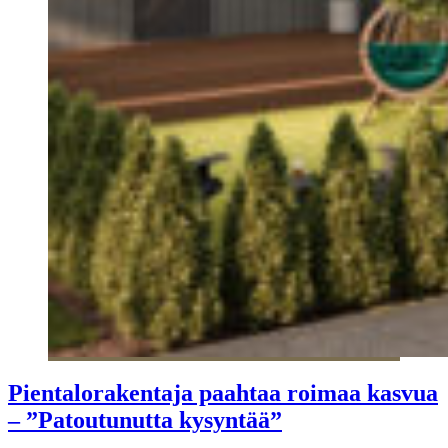
Pientalorakentaja paahtaa roimaa kasvua
– ”Patoutunutta kysyntää”