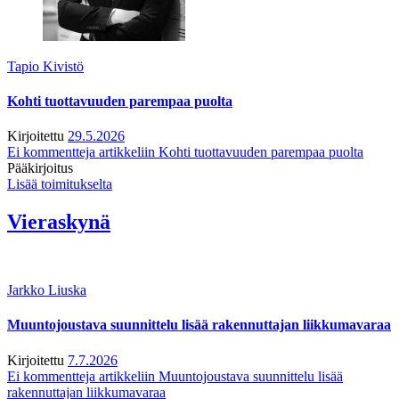
Tapio Kivistö
Kohti tuottavuuden parempaa puolta
Kirjoitettu
29.5.2026
Ei kommentteja
artikkeliin Kohti tuottavuuden parempaa puolta
Pääkirjoitus
Lisää toimitukselta
Vieraskynä
Jarkko Liuska
Muuntojoustava suunnittelu lisää rakennuttajan liikkumavaraa
Kirjoitettu
7.7.2026
Ei kommentteja
artikkeliin Muuntojoustava suunnittelu lisää
rakennuttajan liikkumavaraa