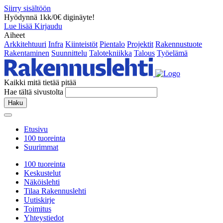
Siirry sisältöön
Hyödynnä 1kk/0€ diginäyte!
Lue lisää
Kirjaudu
Aiheet
Arkkitehtuuri
Infra
Kiinteistöt
Pientalo
Projektit
Rakennustuote
Rakentaminen
Suunnittelu
Talotekniikka
Talous
Työelämä
Kaikki mitä tietää pitää
Hae tältä sivustolta
Haku
Etusivu
100 tuoreinta
Suurimmat
100 tuoreinta
Keskustelut
Näköislehti
Tilaa Rakennuslehti
Uutiskirje
Toimitus
Yhteystiedot