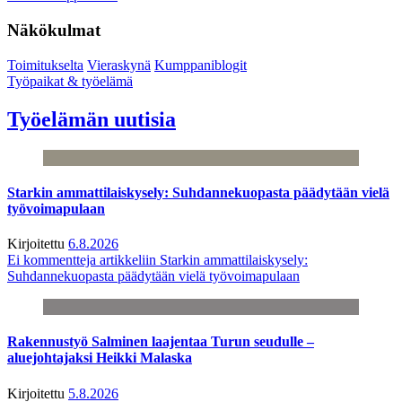
Näkökulmat
Toimitukselta
Vieraskynä
Kumppaniblogit
Työpaikat & työelämä
Työelämän uutisia
Starkin ammattilaiskysely: Suhdannekuopasta päädytään vielä
työvoimapulaan
Kirjoitettu
6.8.2026
Ei kommentteja
artikkeliin Starkin ammattilaiskysely:
Suhdannekuopasta päädytään vielä työvoimapulaan
Rakennustyö Salminen laajentaa Turun seudulle –
aluejohtajaksi Heikki Malaska
Kirjoitettu
5.8.2026