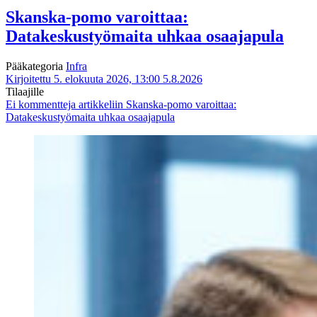
Skanska-pomo varoittaa:
Datakeskustyömaita uhkaa osaajapula
Pääkategoria
Infra
Kirjoitettu 5. elokuuta 2026, 13:00
5.8.2026
Tilaajille
Ei kommentteja
artikkeliin Skanska-pomo varoittaa:
Datakeskustyömaita uhkaa osaajapula