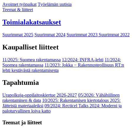
Avoimet työpaikat
Työelämän uutisia
Teemat & liitteet
Toimialakatsaukset
Suurimmat 2025
Suurimmat 2024
Suurimmat 2023
Suurimmat 2022
Kaupalliset liitteet
11/2025: Suomea rakentamassa
12/2024: INFRA-lehti
11/2024:
Suomea rakentamassa
11/2023: Jokka − Rakennusteollisuus RT:n
lehti kestävästä rakentamisesta
Tapahtumia
Urapolkuja-oppilaitoskiertue 2026-2027
05/2026: Vähähiilinen
rakentaminen & data
10/2025: Rakentamisen kiertotalous 2025:
Jätteistä materiaaleiksi
09/2024: Recticel Talks 2024: Moderni ja
paloturvallinen loiva katto
Teemat ja liitteet