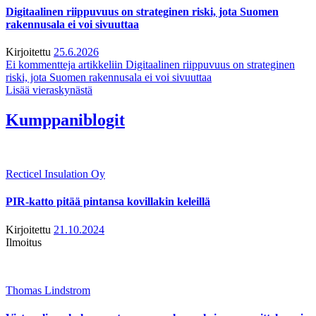
Digitaalinen riippuvuus on strateginen riski, jota Suomen
rakennusala ei voi sivuuttaa
Kirjoitettu
25.6.2026
Ei kommentteja
artikkeliin Digitaalinen riippuvuus on strateginen
riski, jota Suomen rakennusala ei voi sivuuttaa
Lisää vieraskynästä
Kumppaniblogit
Recticel Insulation Oy
PIR-katto pitää pintansa kovillakin keleillä
Kirjoitettu
21.10.2024
Ilmoitus
Thomas Lindstrom