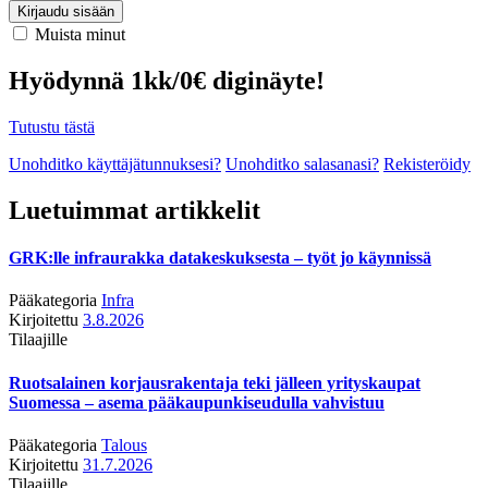
Kirjaudu sisään
Muista minut
Hyödynnä 1kk/0€ diginäyte!
Tutustu tästä
Unohditko käyttäjätunnuksesi?
Unohditko salasanasi?
Rekisteröidy
Luetuimmat artikkelit
GRK:lle infraurakka datakeskuksesta – työt jo käynnissä
Pääkategoria
Infra
Kirjoitettu
3.8.2026
Tilaajille
Ruotsalainen korjausrakentaja teki jälleen yrityskaupat
Suomessa – asema pääkaupunkiseudulla vahvistuu
Pääkategoria
Talous
Kirjoitettu
31.7.2026
Tilaajille