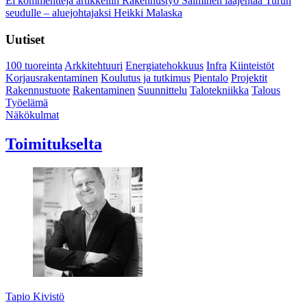
Ei kommentteja
artikkeliin Rakennustyö Salminen laajentaa Turun
seudulle – aluejohtajaksi Heikki Malaska
Uutiset
100 tuoreinta
Arkkitehtuuri
Energiatehokkuus
Infra
Kiinteistöt
Korjausrakentaminen
Koulutus ja tutkimus
Pientalo
Projektit
Rakennustuote
Rakentaminen
Suunnittelu
Talotekniikka
Talous
Työelämä
Näkökulmat
Toimitukselta
Tapio Kivistö