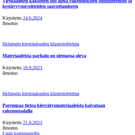
Virtuaalinen kaksonen tuo apua rakennuksien suunnitteluun ja
kestävyystavoitteiden saavuttamiseen
Kirjoitettu
24.6.2024
Ilmoitus
Helsingin kiertotalouden klusteriohjelma
Materiaaleista parhain on olemassa oleva
Kirjoitettu
18.9.2023
Ilmoitus
Helsingin kiertotalouden klusteriohjelma
Parempaa tietoa kierrätysmateriaaleista kaivataan
rakennusalalla
Kirjoitettu
21.8.2023
Ilmoitus
Lisää kumppaneilta