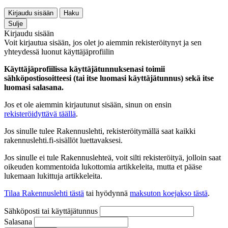
Kirjaudu sisään
Haku
Sulje
Kirjaudu sisään
Voit kirjautua sisään, jos olet jo aiemmin rekisteröitynyt ja sen
yhteydessä luonut käyttäjäprofiilin
Käyttäjäprofiilissa käyttäjätunnuksenasi toimii
sähköpostiosoitteesi (tai itse luomasi käyttäjätunnus) sekä itse
luomasi salasana.
Jos et ole aiemmin kirjautunut sisään, sinun on ensin
rekisteröidyttävä täällä
.
Jos sinulle tulee Rakennuslehti, rekisteröitymällä saat kaikki
rakennuslehti.fi-sisällöt luettavaksesi.
Jos sinulle ei tule Rakennuslehteä, voit silti rekisteröityä, jolloin saat
oikeuden kommentoida lukottomia artikkeleita, mutta et pääse
lukemaan lukittuja artikkeleita.
Tilaa Rakennuslehti tästä
tai hyödynnä
maksuton koejakso tästä
.
Sähköposti tai käyttäjätunnus
Salasana