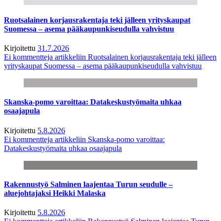
Ruotsalainen korjausrakentaja teki jälleen yrityskaupat
Suomessa – asema pääkaupunkiseudulla vahvistuu
Kirjoitettu
31.7.2026
Ei kommentteja
artikkeliin Ruotsalainen korjausrakentaja teki jälleen
yrityskaupat Suomessa – asema pääkaupunkiseudulla vahvistuu
Skanska-pomo varoittaa: Datakeskustyömaita uhkaa
osaajapula
Kirjoitettu
5.8.2026
Ei kommentteja
artikkeliin Skanska-pomo varoittaa:
Datakeskustyömaita uhkaa osaajapula
Rakennustyö Salminen laajentaa Turun seudulle –
aluejohtajaksi Heikki Malaska
Kirjoitettu
5.8.2026