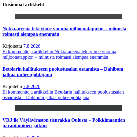
Uusimmat artikkelit
Nokia-areena teki viime vuonna miljoonatappion – miinusta
roimasti aiempaa enemmän
Kirjoitettu
7.8.2026
Ei kommentteja
artikkeliin Nokia-areena teki viime vuonna
miljoonatappion – miinusta roimasti aiempaa enemmän
Betolarin hallitukseen puolustusalan osaamista – Dahlbom
jatkaa puheenjohtajana
Kirjoitettu
7.8.2026
Ei kommentteja
artikkeliin Betolarin hallitukseen puolustusalan
osaamista – Dahlbom jatkaa puheenjohtajana
VRJ:lle Väyläviraston tieurakka Oulusta – Poikkimaantien
parantaminen jatkuu