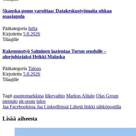
Skanska-pomo varoittaa: Datakeskustyömaita uhkaa
osaajapula
Pääkategoria
Infra
Kirjoitettu
5.8.2026
Tilaajille
Rakennustyö Salminen laajentaa Turun seudulle –
aluejohtajaksi Heikki Malaska
Pääkategoria
Talous
Kirjoitettu
5.8.2026
Tilaajille
Tagit
asuntomarkkina
liikevaihto
Markus Alitalo
Olas Group
pientalo
pk-seutu
tulos
Jaa Facebookissa
Jaa LinkedInissä
Lähetä linkki sähköpostilla
Lisää aiheesta