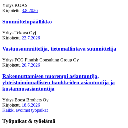
Yritys
KOAS
Kirjoitettu
3.8.2026
Suunnittelupäällikkö
Yritys
Tekova Oyj
Kirjoitettu
22.7.2026
Vastuusuunnittelija, tietomallintava suunnittelija
Yritys
FCG Finnish Consulting Group Oy
Kirjoitettu
20.7.2026
Rakennuttamisen nuorempi asiantuntija,
yhteistoiminnallisten hankkeiden asiantuntija ja
kustannusasiantuntija
Yritys
Boost Brothers Oy
Kirjoitettu
18.6.2026
Kaikki avoimet työpaikat
Työpaikat & työelämä