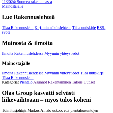
11/2024: Suomea rakentamassa
Mainostajalle
Lue Rakennuslehteä
Tilaa Rakennuslehti
Kirjaudu näköislehteen
Tilaa uutiskirje
RSS-
syöte
Mainosta & ilmoita
Ilmoita Rakennuslehdessä
Myynnin yhteystiedot
Mainostajalle
Ilmoita Rakennuslehdessä
Myynnin yhteystiedot
Tilaa uutiskirje
Tilaa Rakennuslehti
Kategoriat
Pientalo
Asunnot
Rakentaminen
Talous
Uutiset
Olas Group kasvatti selvästi
liikevaihtoaan – myös tulos koheni
Toimitusjohtaja Markus Alitalo uskoo, että pientaloasuntojen