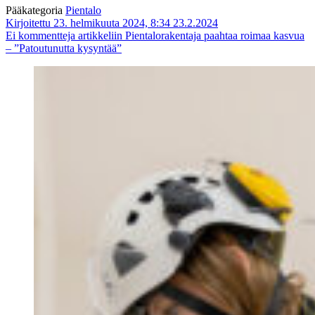
Pääkategoria
Pientalo
Kirjoitettu 23. helmikuuta 2024, 8:34
23.2.2024
Ei kommentteja
artikkeliin Pientalorakentaja paahtaa roimaa kasvua
– ”Patoutunutta kysyntää”