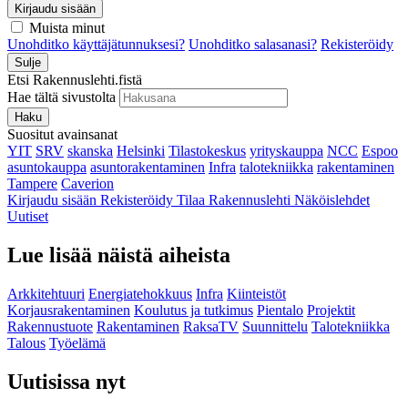
Kirjaudu sisään
Muista minut
Unohditko käyttäjätunnuksesi?
Unohditko salasanasi?
Rekisteröidy
Sulje
Etsi Rakennuslehti.fistä
Hae tältä sivustolta
Haku
Suositut avainsanat
YIT
SRV
skanska
Helsinki
Tilastokeskus
yrityskauppa
NCC
Espoo
asuntokauppa
asuntorakentaminen
Infra
talotekniikka
rakentaminen
Tampere
Caverion
Kirjaudu sisään
Rekisteröidy
Tilaa Rakennuslehti
Näköislehdet
Uutiset
Lue lisää näistä aiheista
Arkkitehtuuri
Energiatehokkuus
Infra
Kiinteistöt
Korjausrakentaminen
Koulutus ja tutkimus
Pientalo
Projektit
Rakennustuote
Rakentaminen
RaksaTV
Suunnittelu
Talotekniikka
Talous
Työelämä
Uutisissa nyt