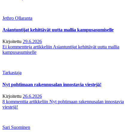
Jethro Ollaranta
Asiantuntijat kehittävät uutta mallia kampusasumiselle
Kirjoitettu
29.6.2026
Ei kommentteja
artikkeliin Asiantuntijat kehittävät uutta mallia
kampusasumiselle
Tarkastaja
Nyt pohtimaan rakennusalan innostavia viestejä!
Kirjoitettu
26.6.2026
8 kommenttia
artikkeliin Nyt pohtimaan rakennusalan innostavia
viestejä!
Sari Suominen