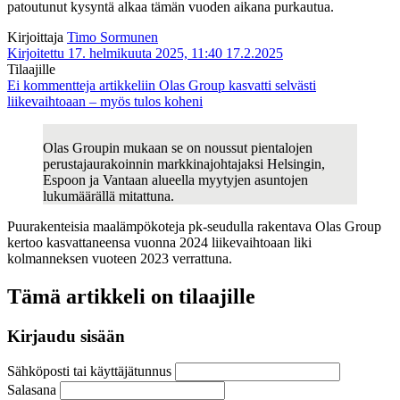
patoutunut kysyntä alkaa tämän vuoden aikana purkautua.
Kirjoittaja
Timo Sormunen
Kirjoitettu 17. helmikuuta 2025, 11:40
17.2.2025
Tilaajille
Ei kommentteja
artikkeliin Olas Group kasvatti selvästi
liikevaihtoaan – myös tulos koheni
Olas Groupin mukaan se on noussut pientalojen
perustajaurakoinnin markkinajohtajaksi Helsingin,
Espoon ja Vantaan alueella myytyjen asuntojen
lukumäärällä mitattuna.
Puurakenteisia maalämpökoteja pk-seudulla rakentava Olas Group
kertoo kasvattaneensa vuonna 2024 liikevaihtoaan liki
kolmanneksen vuoteen 2023 verrattuna.
Tämä artikkeli on tilaajille
Kirjaudu sisään
Sähköposti tai käyttäjätunnus
Salasana