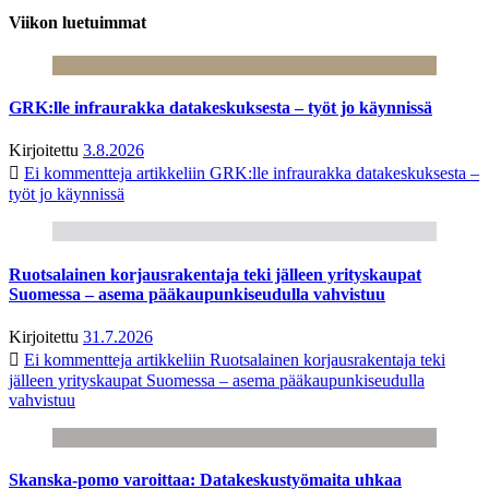
Viikon luetuimmat
GRK:lle infraurakka datakeskuksesta – työt jo käynnissä
Kirjoitettu
3.8.2026
Ei kommentteja
artikkeliin GRK:lle infraurakka datakeskuksesta –
työt jo käynnissä
Ruotsalainen korjausrakentaja teki jälleen yrityskaupat
Suomessa – asema pääkaupunkiseudulla vahvistuu
Kirjoitettu
31.7.2026
Ei kommentteja
artikkeliin Ruotsalainen korjausrakentaja teki
jälleen yrityskaupat Suomessa – asema pääkaupunkiseudulla
vahvistuu
Skanska-pomo varoittaa: Datakeskustyömaita uhkaa