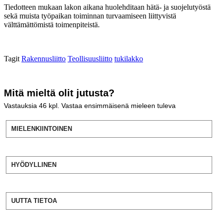
Tiedotteen mukaan lakon aikana huolehditaan hätä- ja suojelutyöstä
sekä muista työpaikan toiminnan turvaamiseen liittyvistä
välttämättömistä toimenpiteistä.
Tagit
Rakennusliitto
Teollisuusliitto
tukilakko
Mitä mieltä olit jutusta?
Vastauksia
46
kpl. Vastaa ensimmäisenä mieleen tuleva
MIELENKIINTOINEN
HYÖDYLLINEN
UUTTA TIETOA