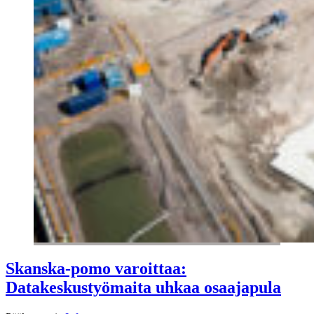
Skanska-pomo varoittaa:
Datakeskustyömaita uhkaa osaajapula