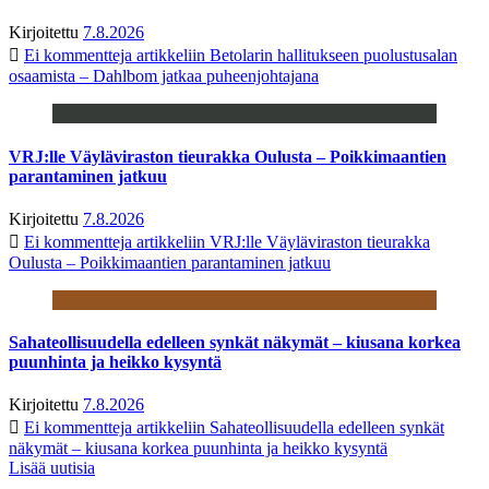
Kirjoitettu
7.8.2026
Ei kommentteja
artikkeliin Betolarin hallitukseen puolustusalan
osaamista – Dahlbom jatkaa puheenjohtajana
VRJ:lle Väyläviraston tieurakka Oulusta – Poikkimaantien
parantaminen jatkuu
Kirjoitettu
7.8.2026
Ei kommentteja
artikkeliin VRJ:lle Väyläviraston tieurakka
Oulusta – Poikkimaantien parantaminen jatkuu
Sahateollisuudella edelleen synkät näkymät – kiusana korkea
puunhinta ja heikko kysyntä
Kirjoitettu
7.8.2026
Ei kommentteja
artikkeliin Sahateollisuudella edelleen synkät
näkymät – kiusana korkea puunhinta ja heikko kysyntä
Lisää uutisia