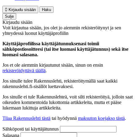
Kirjaudu sisään
Haku
Sulje
Kirjaudu sisään
Voit kirjautua sisään, jos olet jo aiemmin rekisteröitynyt ja sen
yhteydessä luonut käyttäjäprofiilin
Käyttäjäprofiilissa käyttäjätunnuksenasi toimii
sähköpostiosoitteesi (tai itse luomasi käyttäjätunnus) sekä itse
luomasi salasana.
Jos et ole aiemmin kirjautunut sisään, sinun on ensin
rekisteröidyttävä täällä
.
Jos sinulle tulee Rakennuslehti, rekisteröitymällä saat kaikki
rakennuslehti.fi-sisällöt luettavaksesi.
Jos sinulle ei tule Rakennuslehteä, voit silti rekisteröityä, jolloin saat
oikeuden kommentoida lukottomia artikkeleita, mutta et pääse
lukemaan lukittuja artikkeleita.
Tilaa Rakennuslehti tästä
tai hyödynnä
maksuton koejakso tästä
.
Sähköposti tai käyttäjätunnus
Salasana