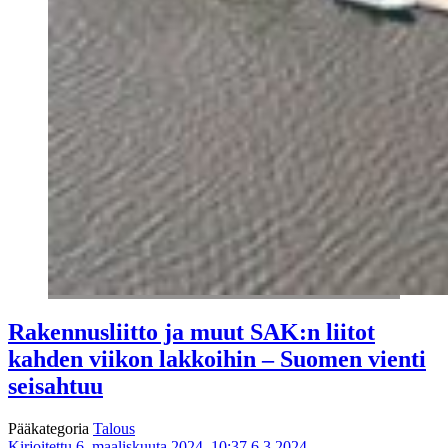
Rakennusliitto ja muut SAK:n liitot
kahden viikon lakkoihin – Suomen vienti
seisahtuu
Pääkategoria
Talous
Kirjoitettu 6. maaliskuuta 2024, 10:37
6.3.2024