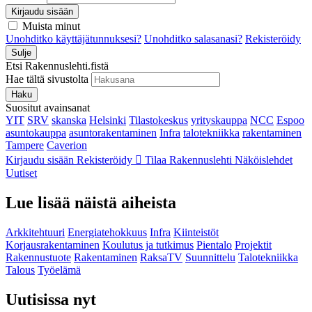
Kirjaudu sisään
Muista minut
Unohditko käyttäjätunnuksesi?
Unohditko salasanasi?
Rekisteröidy
Sulje
Etsi Rakennuslehti.fistä
Hae tältä sivustolta
Haku
Suositut avainsanat
YIT
SRV
skanska
Helsinki
Tilastokeskus
yrityskauppa
NCC
Espoo
asuntokauppa
asuntorakentaminen
Infra
talotekniikka
rakentaminen
Tampere
Caverion
Kirjaudu sisään
Rekisteröidy
Tilaa Rakennuslehti
Näköislehdet
Uutiset
Lue lisää näistä aiheista
Arkkitehtuuri
Energiatehokkuus
Infra
Kiinteistöt
Korjausrakentaminen
Koulutus ja tutkimus
Pientalo
Projektit
Rakennustuote
Rakentaminen
RaksaTV
Suunnittelu
Talotekniikka
Talous
Työelämä
Uutisissa nyt