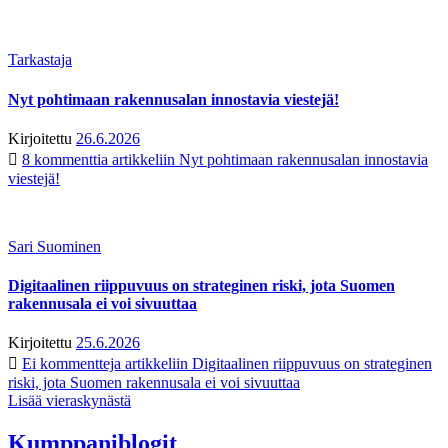
Tarkastaja
Nyt pohtimaan rakennusalan innostavia viestejä!
Kirjoitettu
26.6.2026
8 kommenttia
artikkeliin Nyt pohtimaan rakennusalan innostavia
viestejä!
Sari Suominen
Digitaalinen riippuvuus on strateginen riski, jota Suomen
rakennusala ei voi sivuuttaa
Kirjoitettu
25.6.2026
Ei kommentteja
artikkeliin Digitaalinen riippuvuus on strateginen
riski, jota Suomen rakennusala ei voi sivuuttaa
Lisää vieraskynästä
Kumppaniblogit