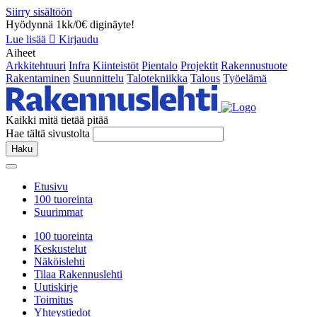
Siirry sisältöön
Hyödynnä 1kk/0€ diginäyte!
Lue lisää
Kirjaudu
Aiheet
Arkkitehtuuri
Infra
Kiinteistöt
Pientalo
Projektit
Rakennustuote
Rakentaminen
Suunnittelu
Talotekniikka
Talous
Työelämä
Kaikki mitä tietää pitää
Hae tältä sivustolta
Haku
Etusivu
100 tuoreinta
Suurimmat
100 tuoreinta
Keskustelut
Näköislehti
Tilaa Rakennuslehti
Uutiskirje
Toimitus
Yhteystiedot