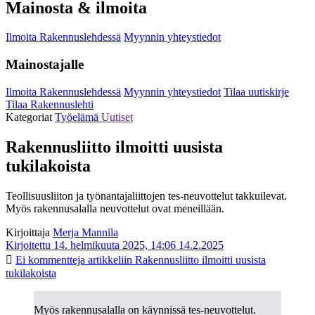
Mainosta & ilmoita
Ilmoita Rakennuslehdessä
Myynnin yhteystiedot
Mainostajalle
Ilmoita Rakennuslehdessä
Myynnin yhteystiedot
Tilaa uutiskirje
Tilaa Rakennuslehti
Kategoriat
Työelämä
Uutiset
Rakennusliitto ilmoitti uusista
tukilakoista
Teollisuusliiton ja työnantajaliittojen tes-neuvottelut takkuilevat.
Myös rakennusalalla neuvottelut ovat meneillään.
Kirjoittaja
Merja Mannila
Kirjoitettu 14. helmikuuta 2025, 14:06
14.2.2025
Ei kommentteja
artikkeliin Rakennusliitto ilmoitti uusista
tukilakoista
Myös rakennusalalla on käynnissä tes-neuvottelut.