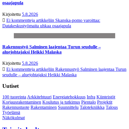
osaajapula
Kirjoitettu
5.8.2026
Ei kommentteja
artikkeliin Skanska-pomo varoittaa:
Datakeskustyömaita uhkaa osaajapula
Rakennustyö Salminen laajentaa Turun seudulle –
aluejohtajaksi Heikki Malaska
Kirjoitettu
5.8.2026
Ei kommentteja
artikkeliin Rakennustyö Salminen laajentaa Turun
seudulle – aluejohtajaksi Heikki Malaska
Uutiset
100 tuoreinta
Arkkitehtuuri
Energiatehokkuus
Infra
Kiinteistöt
Korjausrakentaminen
Koulutus ja tutkimus
Pientalo
Projektit
Rakennustuote
Rakentaminen
Suunnittelu
Talotekniikka
Talous
Työelämä
Näkökulmat