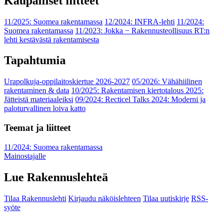
Kaupalliset liitteet
11/2025: Suomea rakentamassa
12/2024: INFRA-lehti
11/2024:
Suomea rakentamassa
11/2023: Jokka − Rakennusteollisuus RT:n
lehti kestävästä rakentamisesta
Tapahtumia
Urapolkuja-oppilaitoskiertue 2026-2027
05/2026: Vähähiilinen
rakentaminen & data
10/2025: Rakentamisen kiertotalous 2025:
Jätteistä materiaaleiksi
09/2024: Recticel Talks 2024: Moderni ja
paloturvallinen loiva katto
Teemat ja liitteet
11/2024: Suomea rakentamassa
Mainostajalle
Lue Rakennuslehteä
Tilaa Rakennuslehti
Kirjaudu näköislehteen
Tilaa uutiskirje
RSS-
syöte