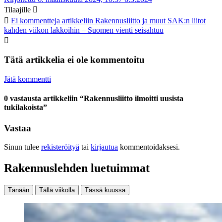
Tilaajille
Ei kommentteja
artikkeliin Rakennusliitto ja muut SAK:n liitot
kahden viikon lakkoihin – Suomen vienti seisahtuu
Tätä artikkelia ei ole kommentoitu
Jätä kommentti
0 vastausta artikkeliin “Rakennusliitto ilmoitti uusista
tukilakoista”
Vastaa
Sinun tulee
rekisteröityä
tai
kirjautua
kommentoidaksesi.
Rakennuslehden luetuimmat
Tänään
Tällä viikolla
Tässä kuussa