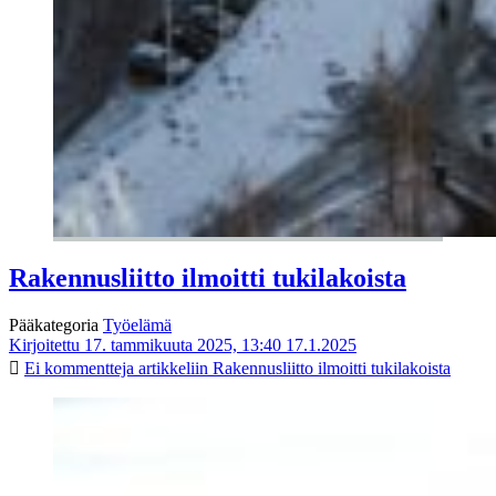
Rakennusliitto ilmoitti tukilakoista
Pääkategoria
Työelämä
Kirjoitettu 17. tammikuuta 2025, 13:40
17.1.2025
Ei kommentteja
artikkeliin Rakennusliitto ilmoitti tukilakoista