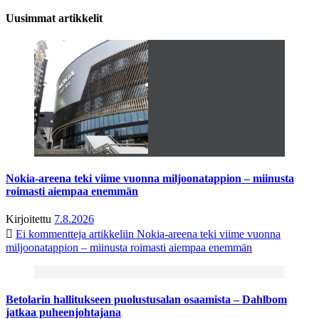
Uusimmat artikkelit
Nokia-areena teki viime vuonna miljoonatappion – miinusta
roimasti aiempaa enemmän
Kirjoitettu
7.8.2026
Ei kommentteja
artikkeliin Nokia-areena teki viime vuonna
miljoonatappion – miinusta roimasti aiempaa enemmän
Betolarin hallitukseen puolustusalan osaamista – Dahlbom
jatkaa puheenjohtajana