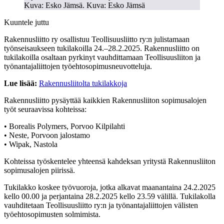
Kuva: Esko Jämsä. Kuva: Esko Jämsä
Kuuntele juttu
Rakennusliitto ry osallistuu Teollisuusliitto ry:n julistamaan
työnseisaukseen tukilakoilla 24.–28.2.2025. Rakennusliitto on
tukilakoilla osaltaan pyrkinyt vauhdittamaan Teollisuusliiton ja
työnantajaliittojen työehtosopimusneuvotteluja.
Lue lisää:
Rakennusliitolta tukilakkoja
Rakennusliitto pysäyttää kaikkien Rakennusliiton sopimusalojen
työt seuraavissa kohteissa:
• Borealis Polymers, Porvoo Kilpilahti
• Neste, Porvoon jalostamo
• Wipak, Nastola
Kohteissa työskentelee yhteensä kahdeksan yritystä Rakennusliiton
sopimusalojen piirissä.
Tukilakko koskee työvuoroja, jotka alkavat maanantaina 24.2.2025
kello 00.00 ja perjantaina 28.2.2025 kello 23.59 välillä. Tukilakolla
vauhditetaan Teollisuusliitto ry:n ja työnantajaliittojen välisten
työehtosopimusten solmimista.