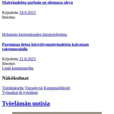
Materiaaleista parhain on olemassa oleva
Kirjoitettu
18.9.2023
Ilmoitus
Helsingin kiertotalouden klusteriohjelma
Parempaa tietoa kierrätysmateriaaleista kaivataan
rakennusalalla
Kirjoitettu
21.8.2023
Ilmoitus
Lisää kumppaneilta
Näkökulmat
Toimitukselta
Vieraskynä
Kumppaniblogit
Työpaikat & työelämä
Työelämän uutisia