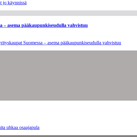
t jo käynnissä
ssa – asema pääkaupunkiseudulla vahvistuu
en yrityskaupat Suomessa – asema pääkaupunkiseudulla vahvistuu
ita uhkaa osaajapula