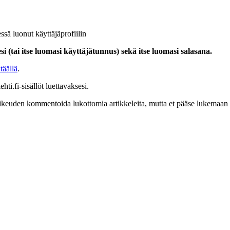
ssä luonut käyttäjäprofiilin
i (tai itse luomasi käyttäjätunnus) sekä itse luomasi salasana.
täällä
.
hti.fi-sisällöt luettavaksesi.
at oikeuden kommentoida lukottomia artikkeleita, mutta et pääse lukemaan l