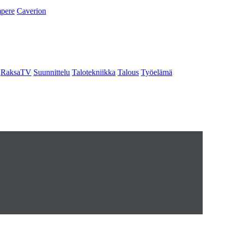
pere
Caverion
RaksaTV
Suunnittelu
Talotekniikka
Talous
Työelämä