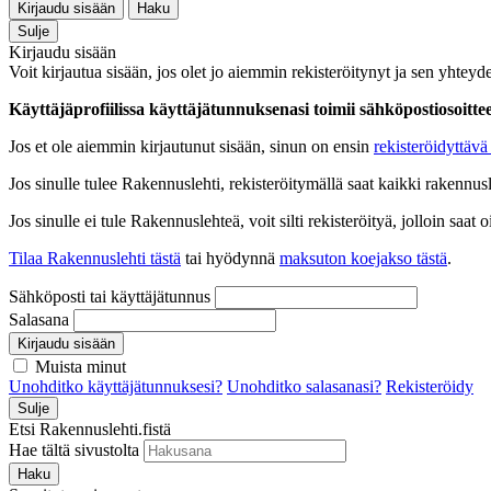
Kirjaudu sisään
Haku
Sulje
Kirjaudu sisään
Voit kirjautua sisään, jos olet jo aiemmin rekisteröitynyt ja sen yhteyde
Käyttäjäprofiilissa käyttäjätunnuksenasi toimii sähköpostiosoittees
Jos et ole aiemmin kirjautunut sisään, sinun on ensin
rekisteröidyttävä 
Jos sinulle tulee Rakennuslehti, rekisteröitymällä saat kaikki rakennusle
Jos sinulle ei tule Rakennuslehteä, voit silti rekisteröityä, jolloin sa
Tilaa Rakennuslehti tästä
tai hyödynnä
maksuton koejakso tästä
.
Sähköposti tai käyttäjätunnus
Salasana
Kirjaudu sisään
Muista minut
Unohditko käyttäjätunnuksesi?
Unohditko salasanasi?
Rekisteröidy
Sulje
Etsi Rakennuslehti.fistä
Hae tältä sivustolta
Haku