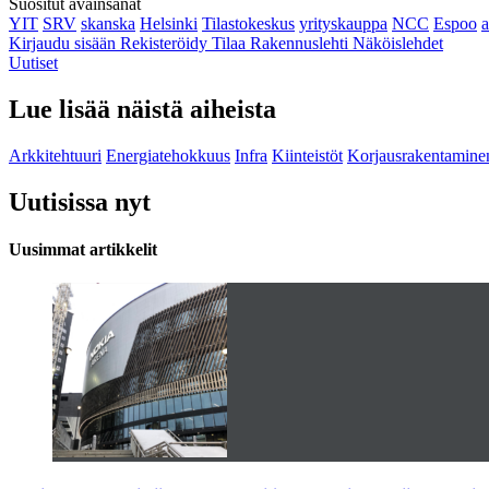
Suositut avainsanat
YIT
SRV
skanska
Helsinki
Tilastokeskus
yrityskauppa
NCC
Espoo
Kirjaudu sisään
Rekisteröidy
Tilaa Rakennuslehti
Näköislehdet
Uutiset
Lue lisää näistä aiheista
Arkkitehtuuri
Energiatehokkuus
Infra
Kiinteistöt
Korjausrakentamine
Uutisissa nyt
Uusimmat artikkelit