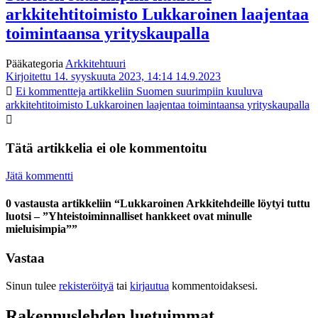
arkkitehtitoimisto Lukkaroinen laajentaa
toimintaansa yrityskaupalla
Pääkategoria
Arkkitehtuuri
Kirjoitettu 14. syyskuuta 2023, 14:14
14.9.2023
Ei kommentteja
artikkeliin Suomen suurimpiin kuuluva
arkkitehtitoimisto Lukkaroinen laajentaa toimintaansa yrityskaupalla
Tätä artikkelia ei ole kommentoitu
Jätä kommentti
0 vastausta artikkeliin “Lukkaroinen Arkkitehdeille löytyi tuttu
luotsi – ”Yhteistoiminnalliset hankkeet ovat minulle
mieluisimpia””
Vastaa
Sinun tulee
rekisteröityä
tai
kirjautua
kommentoidaksesi.
Rakennuslehden luetuimmat