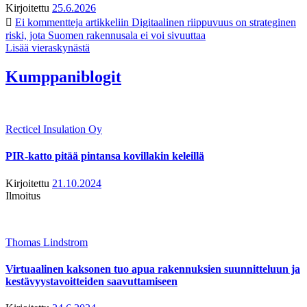
Kirjoitettu
25.6.2026
Ei kommentteja
artikkeliin Digitaalinen riippuvuus on strateginen
riski, jota Suomen rakennusala ei voi sivuuttaa
Lisää vieraskynästä
Kumppaniblogit
Recticel Insulation Oy
PIR-katto pitää pintansa kovillakin keleillä
Kirjoitettu
21.10.2024
Ilmoitus
Thomas Lindstrom
Virtuaalinen kaksonen tuo apua rakennuksien suunnitteluun ja
kestävyystavoitteiden saavuttamiseen