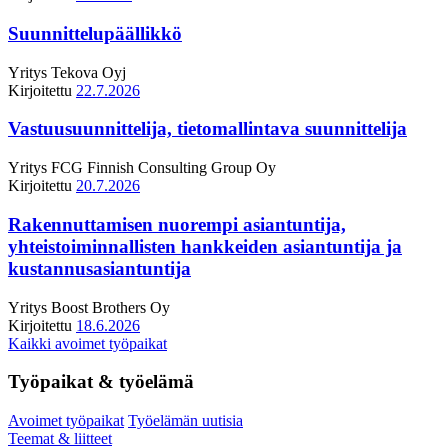
Suunnittelupäällikkö
Yritys
Tekova Oyj
Kirjoitettu
22.7.2026
Vastuusuunnittelija, tietomallintava suunnittelija
Yritys
FCG Finnish Consulting Group Oy
Kirjoitettu
20.7.2026
Rakennuttamisen nuorempi asiantuntija,
yhteistoiminnallisten hankkeiden asiantuntija ja
kustannusasiantuntija
Yritys
Boost Brothers Oy
Kirjoitettu
18.6.2026
Kaikki avoimet työpaikat
Työpaikat & työelämä
Avoimet työpaikat
Työelämän uutisia
Teemat & liitteet