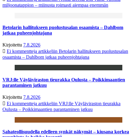
miljoonatappion – miinusta roimasti aiempaa enemmän
Betolarin hallitukseen puolustusalan osaamista – Dahlbom
jatkaa puheenjohtajana
Kirjoitettu
7.8.2026
Ei kommentteja
artikkeliin Betolarin hallitukseen puolustusalan
osaamista – Dahlbom jatkaa puheenjohtajana
VRJ:lle Väyläviraston tieurakka Oulusta – Poikkimaantien
parantaminen jatkuu
Kirjoitettu
7.8.2026
Ei kommentteja
artikkeliin VRJ:lle Väyläviraston tieurakka
Oulusta – Poikkimaantien parantaminen jatkuu
Sahateollisuudella edelleen synkät näkymät – kiusana korkea