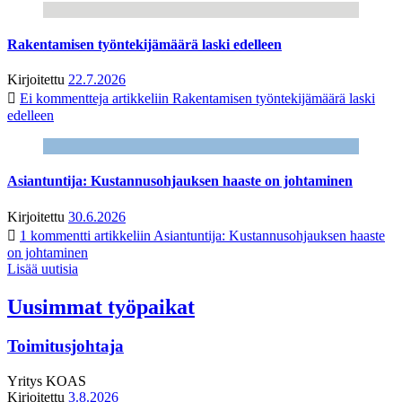
Rakentamisen työntekijämäärä laski edelleen
Kirjoitettu
22.7.2026
Ei kommentteja
artikkeliin Rakentamisen työntekijämäärä laski
edelleen
Asiantuntija: Kustannusohjauksen haaste on johtaminen
Kirjoitettu
30.6.2026
1 kommentti
artikkeliin Asiantuntija: Kustannusohjauksen haaste
on johtaminen
Lisää uutisia
Uusimmat työpaikat
Toimitusjohtaja
Yritys
KOAS
Kirjoitettu
3.8.2026