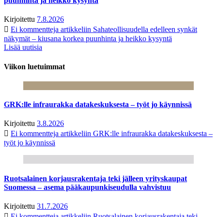
puunhinta ja heikko kysyntä
Kirjoitettu
7.8.2026
Ei kommentteja
artikkeliin Sahateollisuudella edelleen synkät
näkymät – kiusana korkea puunhinta ja heikko kysyntä
Lisää uutisia
Viikon luetuimmat
GRK:lle infraurakka datakeskuksesta – työt jo käynnissä
Kirjoitettu
3.8.2026
Ei kommentteja
artikkeliin GRK:lle infraurakka datakeskuksesta –
työt jo käynnissä
Ruotsalainen korjausrakentaja teki jälleen yrityskaupat
Suomessa – asema pääkaupunkiseudulla vahvistuu
Kirjoitettu
31.7.2026
Ei kommentteja
artikkeliin Ruotsalainen korjausrakentaja teki