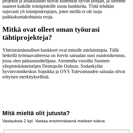
projektit ja asiakkuudet tuovat kuitenkin hyvän pohjan, ja olemme
saaneet kaikille toimipisteille uusia hankkeita. Töitä tehdään
sujuvasti yli toimipisterajojen, joten meillä ei ole isoja
paikkakuntakohtaisia eroja.
Mitkä ovat olleet oman työurasi
tähtiprojekteja?
Yhteistoiminnalliset hankkeet ovat minulle mieluisimpia. Tällä
hetkellä työmaavaiheessa on Jorvin sairaalan uusi osastorakennus,
jossa olen pääsuunnittelijana. Aiemmilta vuosilta Suomen
yliopistokiinteistöjen Dentopolis Ouluun, Sodankylän
hyvinvointikeskus Sopukka ja OYS Tulevaisuuden sairaala olivat
erityisen merkityksellisiä.
Mitä mieltä olit jutusta?
Vastauksia
2
kpl. Vastaa ensimmäisenä mieleen tuleva