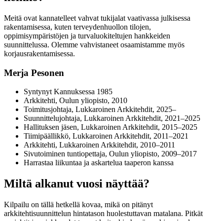
Meitä ovat kannatelleet vahvat tukijalat vaativassa julkisessa
rakentamisessa, kuten terveydenhuollon tilojen,
oppimisympäristöjen ja turvaluokiteltujen hankkeiden
suunnittelussa. Olemme vahvistaneet osaamistamme myös
korjausrakentamisessa.
Merja Pesonen
Syntynyt Kannuksessa 1985
Arkkitehti, Oulun yliopisto, 2010
Toimitusjohtaja, Lukkaroinen Arkkitehdit, 2025–
Suunnittelujohtaja, Lukkaroinen Arkkitehdit, 2021–2025
Hallituksen jäsen, Lukkaroinen Arkkitehdit, 2015–2025
Tiimipäällikkö, Lukkaroinen Arkkitehdit, 2011–2021
Arkkitehti, Lukkaroinen Arkkitehdit, 2010–2011
Sivutoiminen tuntiopettaja, Oulun yliopisto, 2009–2017
Harrastaa liikuntaa ja askartelua taaperon kanssa
Miltä alkanut vuosi näyttää?
Kilpailu on tällä hetkellä kovaa, mikä on pitänyt
arkkitehtisuunnittelun hintatason huolestuttavan matalana. Pitkät