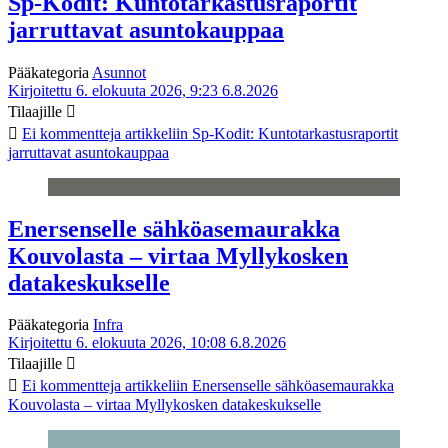
Sp-Kodit: Kuntotarkastusraportit
jarruttavat asuntokauppaa
Pääkategoria
Asunnot
Kirjoitettu 6. elokuuta 2026, 9:23
6.8.2026
Tilaajille
Ei kommentteja
artikkeliin Sp-Kodit: Kuntotarkastusraportit
jarruttavat asuntokauppaa
Enersenselle sähköasemaurakka
Kouvolasta – virtaa Myllykosken
datakeskukselle
Pääkategoria
Infra
Kirjoitettu 6. elokuuta 2026, 10:08
6.8.2026
Tilaajille
Ei kommentteja
artikkeliin Enersenselle sähköasemaurakka
Kouvolasta – virtaa Myllykosken datakeskukselle