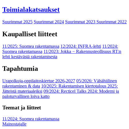
Toimialakatsaukset
Suurimmat 2025
Suurimmat 2024
Suurimmat 2023
Suurimmat 2022
Kaupalliset liitteet
11/2025: Suomea rakentamassa
12/2024: INFRA-lehti
11/2024:
Suomea rakentamassa
11/2023: Jokka − Rakennusteollisuus RT:n
lehti kestävästä rakentamisesta
Tapahtumia
Urapolkuja-oppilaitoskiertue 2026-2027
05/2026: Vähähiilinen
rakentaminen & data
10/2025: Rakentamisen kiertotalous 2025:
Jätteistä materiaaleiksi
09/2024: Recticel Talks 2024: Moderni ja
paloturvallinen loiva katto
Teemat ja liitteet
11/2024: Suomea rakentamassa
Mainostajalle