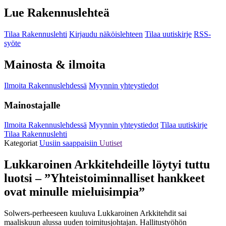
Lue Rakennuslehteä
Tilaa Rakennuslehti
Kirjaudu näköislehteen
Tilaa uutiskirje
RSS-
syöte
Mainosta & ilmoita
Ilmoita Rakennuslehdessä
Myynnin yhteystiedot
Mainostajalle
Ilmoita Rakennuslehdessä
Myynnin yhteystiedot
Tilaa uutiskirje
Tilaa Rakennuslehti
Kategoriat
Uusiin saappaisiin
Uutiset
Lukkaroinen Arkkitehdeille löytyi tuttu
luotsi – ”Yhteistoiminnalliset hankkeet
ovat minulle mieluisimpia”
Solwers-perheeseen kuuluva Lukkaroinen Arkkitehdit sai
maaliskuun alussa uuden toimitusjohtajan. Hallitustyöhön