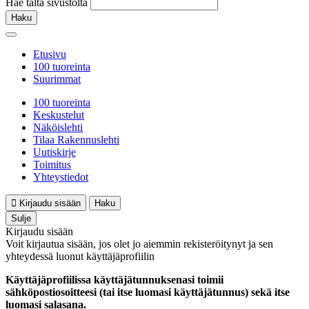
Hae tältä sivustolta
Haku
Etusivu
100 tuoreinta
Suurimmat
100 tuoreinta
Keskustelut
Näköislehti
Tilaa Rakennuslehti
Uutiskirje
Toimitus
Yhteystiedot
Kirjaudu sisään
Haku
Sulje
Kirjaudu sisään
Voit kirjautua sisään, jos olet jo aiemmin rekisteröitynyt ja sen
yhteydessä luonut käyttäjäprofiilin
Käyttäjäprofiilissa käyttäjätunnuksenasi toimii
sähköpostiosoitteesi (tai itse luomasi käyttäjätunnus) sekä itse
luomasi salasana.