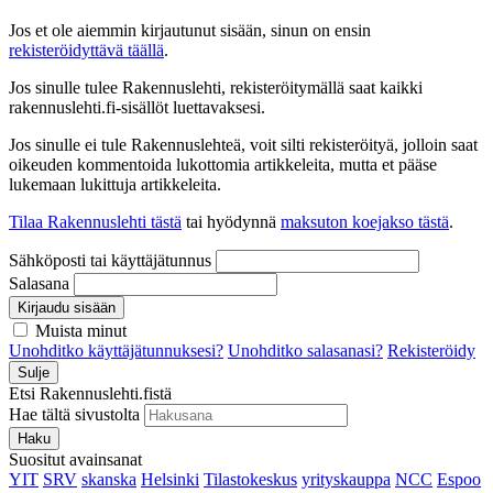
Jos et ole aiemmin kirjautunut sisään, sinun on ensin
rekisteröidyttävä täällä
.
Jos sinulle tulee Rakennuslehti, rekisteröitymällä saat kaikki
rakennuslehti.fi-sisällöt luettavaksesi.
Jos sinulle ei tule Rakennuslehteä, voit silti rekisteröityä, jolloin saat
oikeuden kommentoida lukottomia artikkeleita, mutta et pääse
lukemaan lukittuja artikkeleita.
Tilaa Rakennuslehti tästä
tai hyödynnä
maksuton koejakso tästä
.
Sähköposti tai käyttäjätunnus
Salasana
Kirjaudu sisään
Muista minut
Unohditko käyttäjätunnuksesi?
Unohditko salasanasi?
Rekisteröidy
Sulje
Etsi Rakennuslehti.fistä
Hae tältä sivustolta
Haku
Suositut avainsanat
YIT
SRV
skanska
Helsinki
Tilastokeskus
yrityskauppa
NCC
Espoo