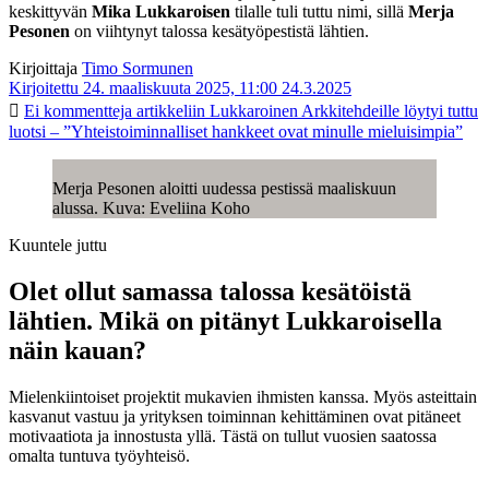
keskittyvän
Mika Lukkaroisen
tilalle tuli tuttu nimi, sillä
Merja
Pesonen
on viihtynyt talossa kesätyöpestistä lähtien.
Kirjoittaja
Timo Sormunen
Kirjoitettu 24. maaliskuuta 2025, 11:00
24.3.2025
Ei kommentteja
artikkeliin Lukkaroinen Arkkitehdeille löytyi tuttu
luotsi – ”Yhteistoiminnalliset hankkeet ovat minulle mieluisimpia”
Merja Pesonen aloitti uudessa pestissä maaliskuun
alussa. Kuva: Eveliina Koho
Kuuntele juttu
Olet ollut samassa talossa kesätöistä
lähtien. Mikä on pitänyt Lukkaroisella
näin kauan?
Mielenkiintoiset projektit mukavien ihmisten kanssa. Myös asteittain
kasvanut vastuu ja yrityksen toiminnan kehittäminen ovat pitäneet
motivaatiota ja innostusta yllä. Tästä on tullut vuosien saatossa
omalta tuntuva työyhteisö.