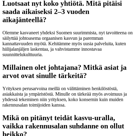
Luotsaat nyt koko yhtiötä. Mitä pitäisi
saada aikaiseksi 2–3 vuoden
aikajänteellä?
Olemme kasvaneet yhdeksi Suomen suurimmista, nyt tavoitteena on
säilyttää johtoasema orgaanisen kasvun ja paremman
kannattavuuden myötä. Kehitämme myös uusia palveluita, kuten
hiilijalanjäljen laskentaa, ja vahvistamme innostavaa
suunnittelukulttuuria.
Millainen olet johtajana? Mitkä asiat ja
arvot ovat sinulle tärkeitä?
Yrityksen perusarvoina meillä on välittäminen henkilöstöstä,
asiakkaista ja ympäristöstä. Minulle on tärkeää myös avoimuus ja
yhdessä tekeminen niin yrityksen, koko konsernin kuin muiden
rakennusalan toimijoiden kanssa.
Mikä on pitänyt teidät kasvu-uralla,
vaikka rakennusalan suhdanne on ollut
heikko?