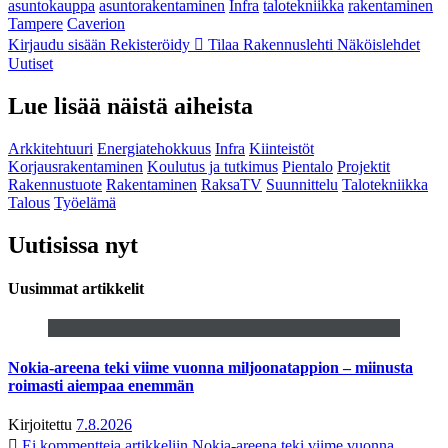
asuntokauppa
asuntorakentaminen
Infra
talotekniikka
rakentaminen
Tampere
Caverion
Kirjaudu sisään
Rekisteröidy
Tilaa Rakennuslehti
Näköislehdet
Uutiset
Lue lisää näistä aiheista
Arkkitehtuuri
Energiatehokkuus
Infra
Kiinteistöt
Korjausrakentaminen
Koulutus ja tutkimus
Pientalo
Projektit
Rakennustuote
Rakentaminen
RaksaTV
Suunnittelu
Talotekniikka
Talous
Työelämä
Uutisissa nyt
Uusimmat artikkelit
Nokia-areena teki viime vuonna miljoonatappion – miinusta
roimasti aiempaa enemmän
Kirjoitettu
7.8.2026
Ei kommentteja
artikkeliin Nokia-areena teki viime vuonna