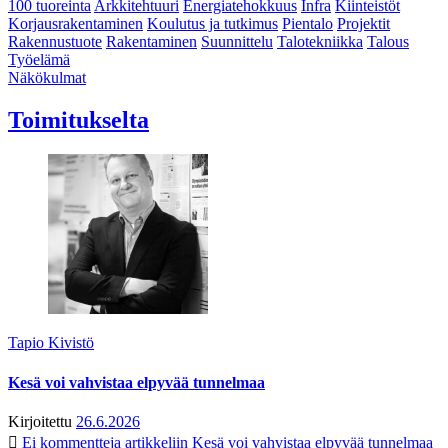
100 tuoreinta
Arkkitehtuuri
Energiatehokkuus
Infra
Kiinteistöt
Korjausrakentaminen
Koulutus ja tutkimus
Pientalo
Projektit
Rakennustuote
Rakentaminen
Suunnittelu
Talotekniikka
Talous
Työelämä
Näkökulmat
Toimitukselta
Tapio Kivistö
Kesä voi vahvistaa elpyvää tunnelmaa
Kirjoitettu
26.6.2026
Ei kommentteja
artikkeliin Kesä voi vahvistaa elpyvää tunnelmaa