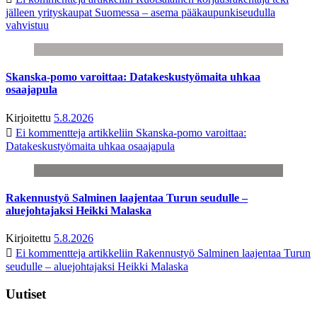
jälleen yrityskaupat Suomessa – asema pääkaupunkiseudulla
vahvistuu
Skanska-pomo varoittaa: Datakeskustyömaita uhkaa
osaajapula
Kirjoitettu
5.8.2026
Ei kommentteja
artikkeliin Skanska-pomo varoittaa:
Datakeskustyömaita uhkaa osaajapula
Rakennustyö Salminen laajentaa Turun seudulle –
aluejohtajaksi Heikki Malaska
Kirjoitettu
5.8.2026
Ei kommentteja
artikkeliin Rakennustyö Salminen laajentaa Turun
seudulle – aluejohtajaksi Heikki Malaska
Uutiset