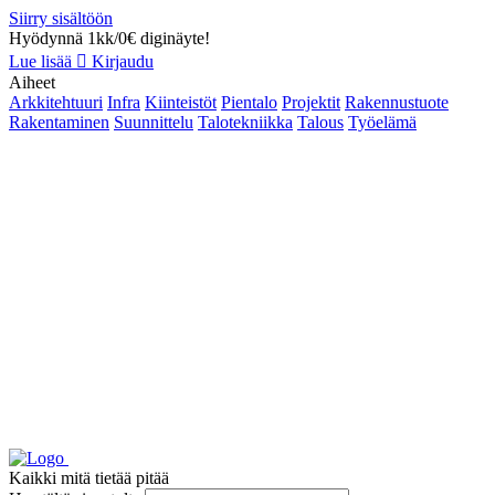
Siirry sisältöön
Hyödynnä 1kk/0€ diginäyte!
Lue lisää
Kirjaudu
Aiheet
Arkkitehtuuri
Infra
Kiinteistöt
Pientalo
Projektit
Rakennustuote
Rakentaminen
Suunnittelu
Talotekniikka
Talous
Työelämä
Kaikki mitä tietää pitää