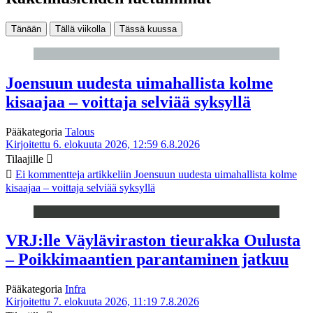
Tänään
Tällä viikolla
Tässä kuussa
Joensuun uudesta uimahallista kolme
kisaajaa – voittaja selviää syksyllä
Pääkategoria
Talous
Kirjoitettu 6. elokuuta 2026, 12:59
6.8.2026
Tilaajille
Ei kommentteja
artikkeliin Joensuun uudesta uimahallista kolme
kisaajaa – voittaja selviää syksyllä
VRJ:lle Väyläviraston tieurakka Oulusta
– Poikkimaantien parantaminen jatkuu
Pääkategoria
Infra
Kirjoitettu 7. elokuuta 2026, 11:19
7.8.2026