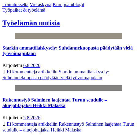
Toimitukselta
Vieraskynä
Kumppaniblogit
Työpaikat & työelämä
Työelämän uutisia
Starkin ammattilaiskysely: Suhdannekuopasta päädytään vielä
työvoimapulaan
Kirjoitettu
6.8.2026
Ei kommentteja
artikkeliin Starkin ammattilaiskysely:
Suhdannekuopasta päädytään vielä työvoimapulaan
Rakennustyö Salminen laajentaa Turun seudulle –
aluejohtajaksi Heikki Malaska
Kirjoitettu
5.8.2026
Ei kommentteja
artikkeliin Rakennustyö Salminen laajentaa Turun
seudulle – aluejohtajaksi Heikki Malaska