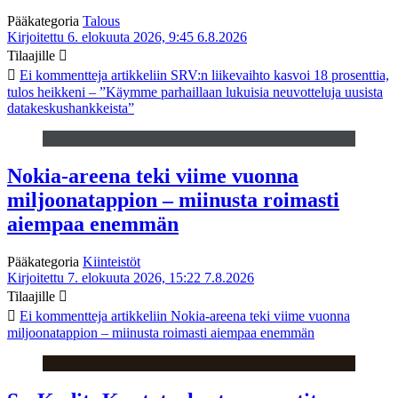
Pääkategoria
Talous
Kirjoitettu 6. elokuuta 2026, 9:45
6.8.2026
Tilaajille
Ei kommentteja
artikkeliin SRV:n liikevaihto kasvoi 18 prosenttia,
tulos heikkeni – ”Käymme parhaillaan lukuisia neuvotteluja uusista
datakeskushankkeista”
Nokia-areena teki viime vuonna
miljoonatappion – miinusta roimasti
aiempaa enemmän
Pääkategoria
Kiinteistöt
Kirjoitettu 7. elokuuta 2026, 15:22
7.8.2026
Tilaajille
Ei kommentteja
artikkeliin Nokia-areena teki viime vuonna
miljoonatappion – miinusta roimasti aiempaa enemmän