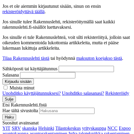
Jos et ole aiemmin kirjautunut sisään, sinun on ensin
rekisteröidyttävä täällä
.
Jos sinulle tulee Rakennuslehti, rekisteröitymällä saat kaikki
rakennuslehti.fi-sisällöt luettavaksesi.
Jos sinulle ei tule Rakennuslehteä, voit silti rekisteröityä, jolloin saat
oikeuden kommentoida lukottomia artikkeleita, mutta et pääse
lukemaan lukittuja artikkeleita.
Tilaa Rakennuslehti tästä
tai hyödynnä
maksuton koejakso tästä
.
Sähköposti tai käyttäjätunnus
Salasana
Kirjaudu sisään
Muista minut
Unohditko käyttäjätunnuksesi?
Unohditko salasanasi?
Rekisteröidy
Sulje
Etsi Rakennuslehti.fistä
Hae tältä sivustolta
Haku
Suositut avainsanat
YIT
SRV
skanska
Helsinki
Tilastokeskus
yrityskauppa
NCC
Espoo
asuntokauppa
asuntorakentaminen
Infra
talotekniikka
rakentaminen