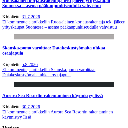
Ruotsalainen korjausrakentaja teki jälleen yrityskaupat
Suomessa – asema pääkaupunkiseudulla vahvistuu
Kirjoitettu
31.7.2026
Ei kommentteja
artikkeliin Ruotsalainen korjausrakentaja teki jälleen
yrityskaupat Suomessa – asema pääkaupunkiseudulla vahvistuu
Skanska-pomo varoittaa: Datakeskustyömaita uhkaa
osaajapula
Kirjoitettu
5.8.2026
Ei kommentteja
artikkeliin Skanska-pomo varoittaa:
Datakeskustyömaita uhkaa osaajapula
Aurora Sea Resortin rakentaminen käynnistyy Iissä
Kirjoitettu
30.7.2026
Ei kommentteja
artikkeliin Aurora Sea Resortin rakentaminen
käynnistyy Iissä