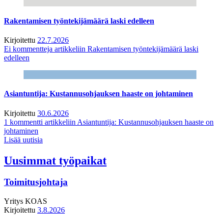
Rakentamisen työntekijämäärä laski edelleen
Kirjoitettu
22.7.2026
Ei kommentteja
artikkeliin Rakentamisen työntekijämäärä laski
edelleen
Asiantuntija: Kustannusohjauksen haaste on johtaminen
Kirjoitettu
30.6.2026
1 kommentti
artikkeliin Asiantuntija: Kustannusohjauksen haaste on
johtaminen
Lisää uutisia
Uusimmat työpaikat
Toimitusjohtaja
Yritys
KOAS
Kirjoitettu
3.8.2026