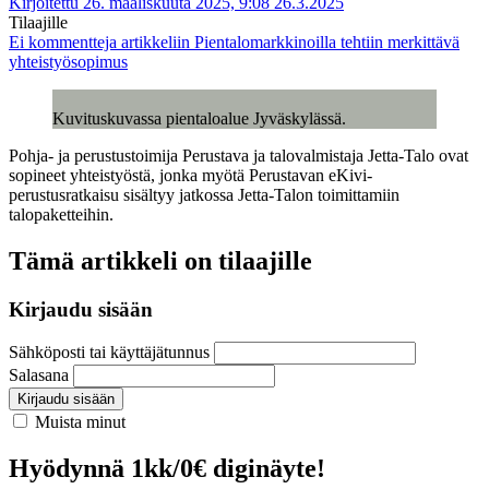
Kirjoitettu 26. maaliskuuta 2025, 9:08
26.3.2025
Tilaajille
Ei kommentteja
artikkeliin Pientalomarkkinoilla tehtiin merkittävä
yhteistyösopimus
Kuvituskuvassa pientaloalue Jyväskylässä.
Pohja- ja perustustoimija Perustava ja talovalmistaja Jetta-Talo ovat
sopineet yhteistyöstä, jonka myötä Perustavan eKivi-
perustusratkaisu sisältyy jatkossa Jetta-Talon toimittamiin
talopaketteihin.
Tämä artikkeli on tilaajille
Kirjaudu sisään
Sähköposti tai käyttäjätunnus
Salasana
Kirjaudu sisään
Muista minut
Hyödynnä 1kk/0€ diginäyte!