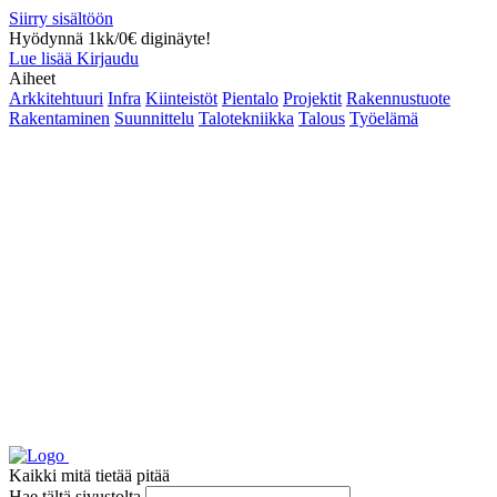
Siirry sisältöön
Hyödynnä 1kk/0€ diginäyte!
Lue lisää
Kirjaudu
Aiheet
Arkkitehtuuri
Infra
Kiinteistöt
Pientalo
Projektit
Rakennustuote
Rakentaminen
Suunnittelu
Talotekniikka
Talous
Työelämä
Kaikki mitä tietää pitää
Hae tältä sivustolta