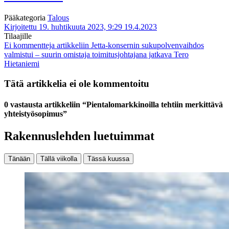
Pääkategoria
Talous
Kirjoitettu 19. huhtikuuta 2023, 9:29
19.4.2023
Tilaajille
Ei kommentteja
artikkeliin Jetta-konsernin sukupolvenvaihdos
valmistui – suurin omistaja toimitusjohtajana jatkava Tero
Hietaniemi
Tätä artikkelia ei ole kommentoitu
0 vastausta artikkeliin “Pientalomarkkinoilla tehtiin merkittävä
yhteistyösopimus”
Rakennuslehden luetuimmat
Tänään
Tällä viikolla
Tässä kuussa