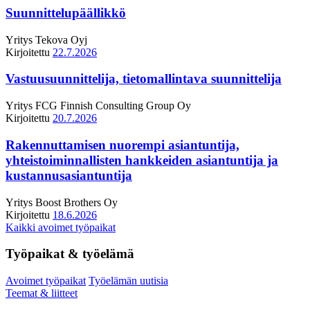
Suunnittelupäällikkö
Yritys
Tekova Oyj
Kirjoitettu
22.7.2026
Vastuusuunnittelija, tietomallintava suunnittelija
Yritys
FCG Finnish Consulting Group Oy
Kirjoitettu
20.7.2026
Rakennuttamisen nuorempi asiantuntija,
yhteistoiminnallisten hankkeiden asiantuntija ja
kustannusasiantuntija
Yritys
Boost Brothers Oy
Kirjoitettu
18.6.2026
Kaikki avoimet työpaikat
Työpaikat & työelämä
Avoimet työpaikat
Työelämän uutisia
Teemat & liitteet