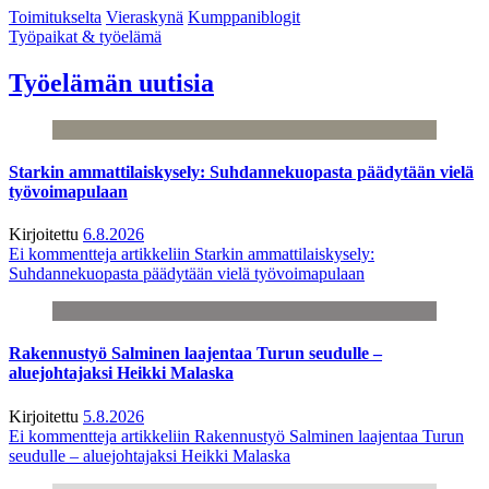
Toimitukselta
Vieraskynä
Kumppaniblogit
Työpaikat & työelämä
Työelämän uutisia
Starkin ammattilaiskysely: Suhdannekuopasta päädytään vielä
työvoimapulaan
Kirjoitettu
6.8.2026
Ei kommentteja
artikkeliin Starkin ammattilaiskysely:
Suhdannekuopasta päädytään vielä työvoimapulaan
Rakennustyö Salminen laajentaa Turun seudulle –
aluejohtajaksi Heikki Malaska
Kirjoitettu
5.8.2026
Ei kommentteja
artikkeliin Rakennustyö Salminen laajentaa Turun
seudulle – aluejohtajaksi Heikki Malaska