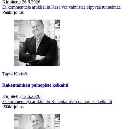
Kirjoitettu
26.6.2026
Ei kommentteja
artikkeliin Kesä voi vahvistaa elpyvää tunnelmaa
Pääkirjoitus
Tapio Kivistö
Rakentamisen painopiste keikahti
Kirjoitettu
12.6.2026
Ei kommentteja
artikkeliin Rakentamisen painopiste keikahti
Pääkirjoitus