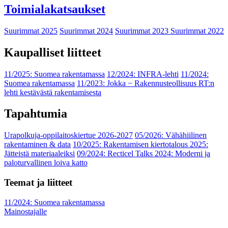
Toimialakatsaukset
Suurimmat 2025
Suurimmat 2024
Suurimmat 2023
Suurimmat 2022
Kaupalliset liitteet
11/2025: Suomea rakentamassa
12/2024: INFRA-lehti
11/2024:
Suomea rakentamassa
11/2023: Jokka − Rakennusteollisuus RT:n
lehti kestävästä rakentamisesta
Tapahtumia
Urapolkuja-oppilaitoskiertue 2026-2027
05/2026: Vähähiilinen
rakentaminen & data
10/2025: Rakentamisen kiertotalous 2025:
Jätteistä materiaaleiksi
09/2024: Recticel Talks 2024: Moderni ja
paloturvallinen loiva katto
Teemat ja liitteet
11/2024: Suomea rakentamassa
Mainostajalle