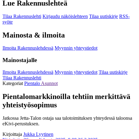
Lue Rakennuslehteä
Tilaa Rakennuslehti
Kirjaudu näköislehteen
Tilaa uutiskirje
RSS-
syöte
Mainosta & ilmoita
Ilmoita Rakennuslehdessä
Myynnin yhteystiedot
Mainostajalle
Ilmoita Rakennuslehdessä
Myynnin yhteystiedot
Tilaa uutiskirje
Tilaa Rakennuslehti
Kategoriat
Pientalo
Asunnot
Pientalomarkkinoilla tehtiin merkittävä
yhteistyösopimus
Jatkossa Jetta-Talon ostaja saa talotoimituksen yhteydessä taloonsa
eKivi-perustuksen.
Kirjoittaja
Jukka Lyytinen