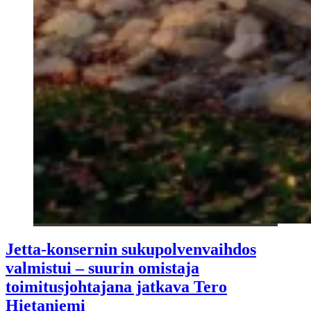
Jetta-konsernin sukupolvenvaihdos
valmistui – suurin omistaja
toimitusjohtajana jatkava Tero
Hietaniemi