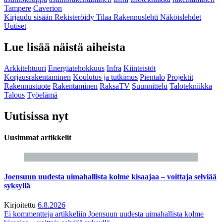
Tampere
Caverion
Kirjaudu sisään
Rekisteröidy
Tilaa Rakennuslehti
Näköislehdet
Uutiset
Lue lisää näistä aiheista
Arkkitehtuuri
Energiatehokkuus
Infra
Kiinteistöt
Korjausrakentaminen
Koulutus ja tutkimus
Pientalo
Projektit
Rakennustuote
Rakentaminen
RaksaTV
Suunnittelu
Talotekniikka
Talous
Työelämä
Uutisissa nyt
Uusimmat artikkelit
Joensuun uudesta uimahallista kolme kisaajaa – voittaja selviää
syksyllä
Kirjoitettu
6.8.2026
Ei kommentteja
artikkeliin Joensuun uudesta uimahallista kolme