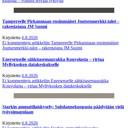
kisaajaa – voittaja selviää syksyllä
Tampereelle Pirkanmaan ensimmäiset Joutsenmerkki-talot –
rakentajana JM Suomi
Kirjoitettu
6.8.2026
Ei kommentteja
artikkeliin Tampereelle Pirkanmaan ensimmäiset
Joutsenmerkki-talot – rakentajana JM Suomi
Enersenselle sähköasemaurakka Kouvolasta – virtaa
Myllykosken datakeskukselle
Kirjoitettu
6.8.2026
Ei kommentteja
artikkeliin Enersenselle sähköasemaurakka
Kouvolasta – virtaa Myllykosken datakeskukselle
Starkin ammattilaiskysely: Suhdannekuopasta päädytään vielä
työvoimapulaan
Kirjoitettu
6.8.2026