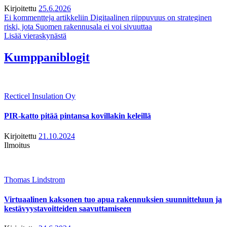
Kirjoitettu
25.6.2026
Ei kommentteja
artikkeliin Digitaalinen riippuvuus on strateginen
riski, jota Suomen rakennusala ei voi sivuuttaa
Lisää vieraskynästä
Kumppaniblogit
Recticel Insulation Oy
PIR-katto pitää pintansa kovillakin keleillä
Kirjoitettu
21.10.2024
Ilmoitus
Thomas Lindstrom
Virtuaalinen kaksonen tuo apua rakennuksien suunnitteluun ja
kestävyystavoitteiden saavuttamiseen