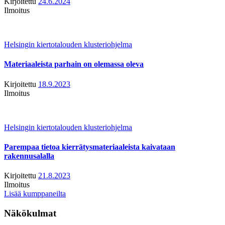
Kirjoitettu
24.6.2024
Ilmoitus
Helsingin kiertotalouden klusteriohjelma
Materiaaleista parhain on olemassa oleva
Kirjoitettu
18.9.2023
Ilmoitus
Helsingin kiertotalouden klusteriohjelma
Parempaa tietoa kierrätysmateriaaleista kaivataan
rakennusalalla
Kirjoitettu
21.8.2023
Ilmoitus
Lisää kumppaneilta
Näkökulmat