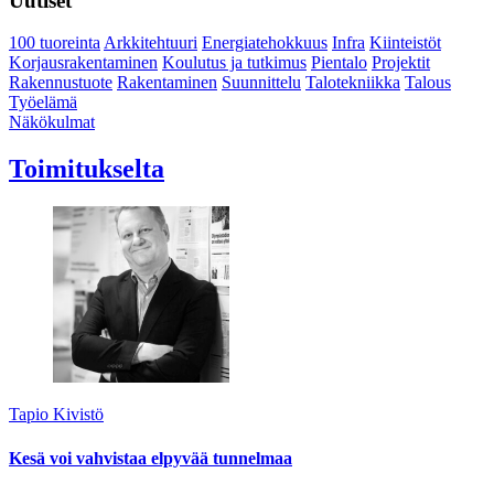
Uutiset
100 tuoreinta
Arkkitehtuuri
Energiatehokkuus
Infra
Kiinteistöt
Korjausrakentaminen
Koulutus ja tutkimus
Pientalo
Projektit
Rakennustuote
Rakentaminen
Suunnittelu
Talotekniikka
Talous
Työelämä
Näkökulmat
Toimitukselta
Tapio Kivistö
Kesä voi vahvistaa elpyvää tunnelmaa