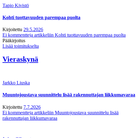
Tapio Kivistö
Kohti tuottavuuden parempaa puolta
Kirjoitettu
29.5.2026
Ei kommentteja
artikkeliin Kohti tuottavuuden parempaa puolta
Pääkirjoitus
Lisää toimitukselta
Vieraskynä
Jarkko Liuska
Muuntojoustava suunnittelu lisää rakennuttajan liikkumavaraa
Kirjoitettu
7.7.2026
Ei kommentteja
artikkeliin Muuntojoustava suunnittelu lisää
rakennuttajan liikkumavaraa