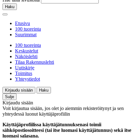
Haku
Etusivu
100 tuoreinta
Suurimmat
100 tuoreinta
Keskustelut
Näköislehti
Tilaa Rakennuslehti
Uutiskirje
Toimitus
Yhteystiedot
Kirjaudu sisään
Haku
Sulje
Kirjaudu sisään
Voit kirjautua sisään, jos olet jo aiemmin rekisteröitynyt ja sen
yhteydessä luonut käyttäjäprofiilin
Käyttäjäprofiilissa käyttäjätunnuksenasi toimii
sähköpostiosoitteesi (tai itse luomasi käyttäjätunnus) sekä itse
luomasi salasana.