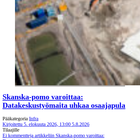
Skanska-pomo varoittaa:
Datakeskustyömaita uhkaa osaajapula
Pääkategoria
Infra
Kirjoitettu 5. elokuuta 2026, 13:00
5.8.2026
Tilaajille
Ei kommentteja
artikkeliin Skanska-pomo varoittaa: