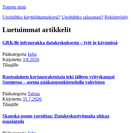
Tutustu tästä
Unohditko käyttäjätunnuksesi?
Unohditko salasanasi?
Rekisteröidy
Luetuimmat artikkelit
GRK:lle infraurakka datakeskuksesta – työt jo käynnissä
Pääkategoria
Infra
Kirjoitettu
3.8.2026
Tilaajille
Ruotsalainen korjausrakentaja teki jälleen yrityskaupat
Suomessa – asema pääkaupunkiseudulla vahvistuu
Pääkategoria
Talous
Kirjoitettu
31.7.2026
Tilaajille
Skanska-pomo varoittaa: Datakeskustyömaita uhkaa
osaajapula