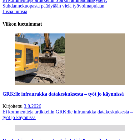
Ei kommentteja
artikkeliin Starkin ammattilaiskysely:
Suhdannekuopasta päädytään vielä työvoimapulaan
Lisää uutisia
Viikon luetuimmat
GRK:lle infraurakka datakeskuksesta – työt jo käynnissä
Kirjoitettu
3.8.2026
Ei kommentteja
artikkeliin GRK:lle infraurakka datakeskuksesta –
työt jo käynnissä