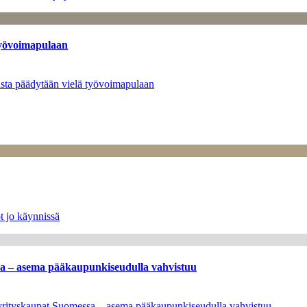
työvoimapulaan
asta päädytään vielä työvoimapulaan
t jo käynnissä
ssa – asema pääkaupunkiseudulla vahvistuu
en yrityskaupat Suomessa – asema pääkaupunkiseudulla vahvistuu