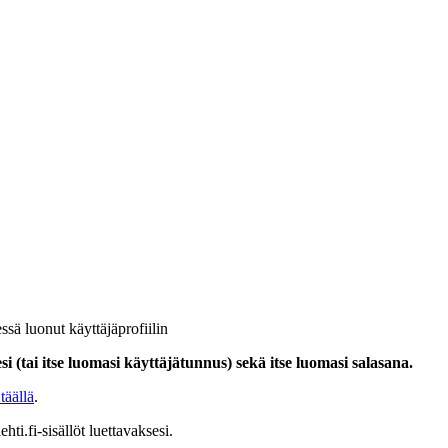
ssä luonut käyttäjäprofiilin
i (tai itse luomasi käyttäjätunnus) sekä itse luomasi salasana.
täällä
.
hti.fi-sisällöt luettavaksesi.