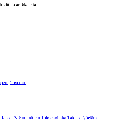
ukittuja artikkeleita.
pere
Caverion
RaksaTV
Suunnittelu
Talotekniikka
Talous
Työelämä