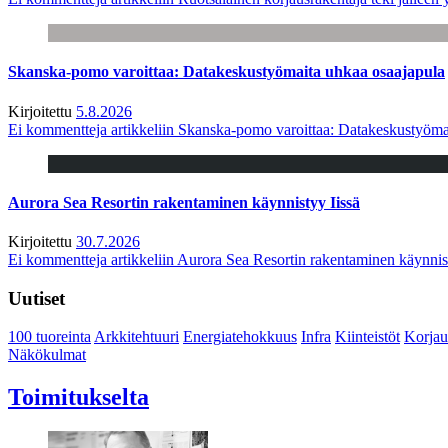
Skanska-pomo varoittaa: Datakeskustyömaita uhkaa osaajapula
Kirjoitettu
5.8.2026
Ei kommentteja
artikkeliin Skanska-pomo varoittaa: Datakeskustyöma
Aurora Sea Resortin rakentaminen käynnistyy Iissä
Kirjoitettu
30.7.2026
Ei kommentteja
artikkeliin Aurora Sea Resortin rakentaminen käynnis
Uutiset
100 tuoreinta
Arkkitehtuuri
Energiatehokkuus
Infra
Kiinteistöt
Korjau
Näkökulmat
Toimitukselta