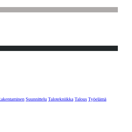
akentaminen
Suunnittelu
Talotekniikka
Talous
Työelämä