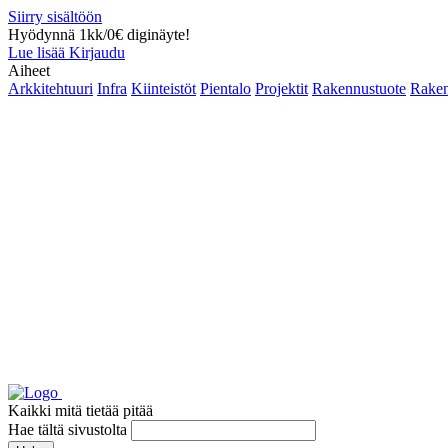
Siirry sisältöön
Hyödynnä 1kk/0€ diginäyte!
Lue lisää
Kirjaudu
Aiheet
Arkkitehtuuri
Infra
Kiinteistöt
Pientalo
Projektit
Rakennustuote
Raken
Kaikki mitä tietää pitää
Hae tältä sivustolta