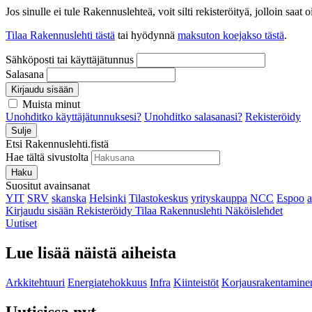
Jos sinulle ei tule Rakennuslehteä, voit silti rekisteröityä, jolloin sa
Tilaa Rakennuslehti tästä
tai hyödynnä
maksuton koejakso tästä
.
Sähköposti tai käyttäjätunnus
Salasana
Kirjaudu sisään
Muista minut
Unohditko käyttäjätunnuksesi?
Unohditko salasanasi?
Rekisteröidy
Sulje
Etsi Rakennuslehti.fistä
Hae tältä sivustolta
Haku
Suositut avainsanat
YIT
SRV
skanska
Helsinki
Tilastokeskus
yrityskauppa
NCC
Espoo
Kirjaudu sisään
Rekisteröidy
Tilaa Rakennuslehti
Näköislehdet
Uutiset
Lue lisää näistä aiheista
Arkkitehtuuri
Energiatehokkuus
Infra
Kiinteistöt
Korjausrakentamine
Uutisissa nyt