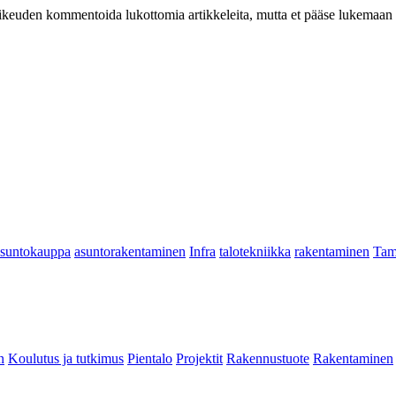
at oikeuden kommentoida lukottomia artikkeleita, mutta et pääse lukemaan l
asuntokauppa
asuntorakentaminen
Infra
talotekniikka
rakentaminen
Tam
n
Koulutus ja tutkimus
Pientalo
Projektit
Rakennustuote
Rakentaminen