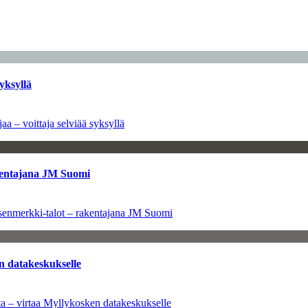
yksyllä
aa – voittaja selviää syksyllä
kentajana JM Suomi
senmerkki-talot – rakentajana JM Suomi
n datakeskukselle
a – virtaa Myllykosken datakeskukselle