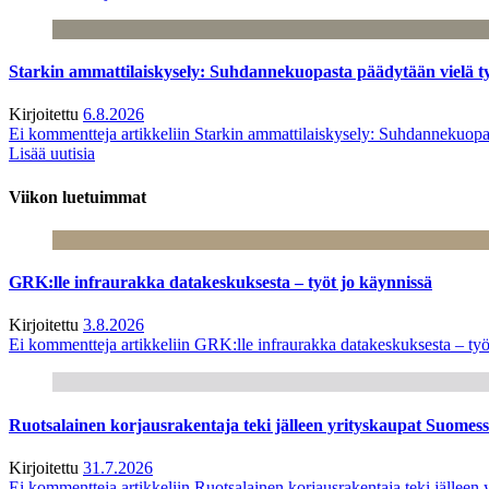
Starkin ammattilaiskysely: Suhdannekuopasta päädytään vielä 
Kirjoitettu
6.8.2026
Ei kommentteja
artikkeliin Starkin ammattilaiskysely: Suhdannekuop
Lisää uutisia
Viikon luetuimmat
GRK:lle infraurakka datakeskuksesta – työt jo käynnissä
Kirjoitettu
3.8.2026
Ei kommentteja
artikkeliin GRK:lle infraurakka datakeskuksesta – työ
Ruotsalainen korjausrakentaja teki jälleen yrityskaupat Suome
Kirjoitettu
31.7.2026
Ei kommentteja
artikkeliin Ruotsalainen korjausrakentaja teki jälle