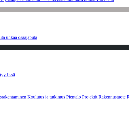
ita uhkaa osaajapula
tyy Iissä
srakentaminen
Koulutus ja tutkimus
Pientalo
Projektit
Rakennustuote
R