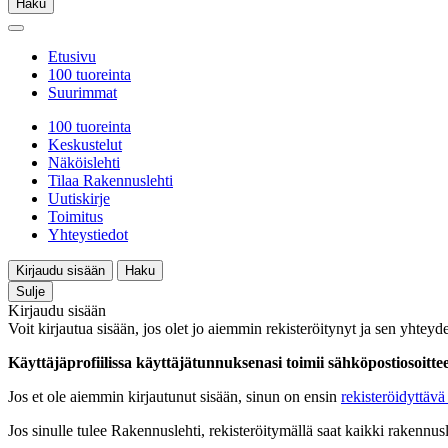
Haku
Etusivu
100 tuoreinta
Suurimmat
100 tuoreinta
Keskustelut
Näköislehti
Tilaa Rakennuslehti
Uutiskirje
Toimitus
Yhteystiedot
Kirjaudu sisään
Haku
Sulje
Kirjaudu sisään
Voit kirjautua sisään, jos olet jo aiemmin rekisteröitynyt ja sen yhteyde
Käyttäjäprofiilissa käyttäjätunnuksenasi toimii sähköpostiosoittees
Jos et ole aiemmin kirjautunut sisään, sinun on ensin
rekisteröidyttävä 
Jos sinulle tulee Rakennuslehti, rekisteröitymällä saat kaikki rakennusle