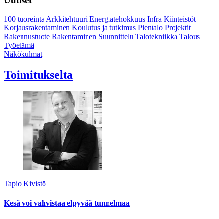
Uutiset
100 tuoreinta
Arkkitehtuuri
Energiatehokkuus
Infra
Kiinteistöt
Korjausrakentaminen
Koulutus ja tutkimus
Pientalo
Projektit
Rakennustuote
Rakentaminen
Suunnittelu
Talotekniikka
Talous
Työelämä
Näkökulmat
Toimitukselta
Tapio Kivistö
Kesä voi vahvistaa elpyvää tunnelmaa