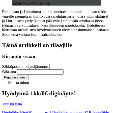
Kuva: Wille Nyyssönen
Pirkkalaan ja Linnainmaalle rakennettavan raitiotien tulevan reitin
varrelle asennetaan huhtikuussa mehiläispesiä, joissa villimehiläiset
ja kimalaisten yhdyskunnat pääsevät keräämään arvokasta tietoa
työmaan vaikutusalueen kasvillisuuden muutoksista. Tiedotteessa
kerrotaan mehiläisten hyödyntämisen olevan ensimmäinen laatuaan
Suomessa vastaavissa infrahankkeissa.
Tämä artikkeli on tilaajille
Kirjaudu sisään
Sähköposti tai käyttäjätunnus
Salasana
Kirjaudu sisään
Muista minut
Hyödynnä 1kk/0€ diginäyte!
Tutustu tästä
Unohditko käyttäjätunnuksesi?
Unohditko salasanasi?
Rekisteröidy