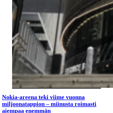
Nokia-areena teki viime vuonna
miljoonatappion – miinusta roimasti
aiempaa enemmän