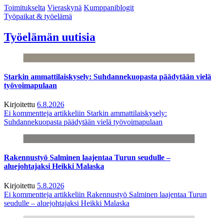
Toimitukselta
Vieraskynä
Kumppaniblogit
Työpaikat & työelämä
Työelämän uutisia
Starkin ammattilaiskysely: Suhdannekuopasta päädytään vielä
työvoimapulaan
Kirjoitettu
6.8.2026
Ei kommentteja
artikkeliin Starkin ammattilaiskysely:
Suhdannekuopasta päädytään vielä työvoimapulaan
Rakennustyö Salminen laajentaa Turun seudulle –
aluejohtajaksi Heikki Malaska
Kirjoitettu
5.8.2026
Ei kommentteja
artikkeliin Rakennustyö Salminen laajentaa Turun
seudulle – aluejohtajaksi Heikki Malaska