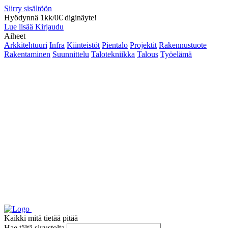
Siirry sisältöön
Hyödynnä 1kk/0€ diginäyte!
Lue lisää
Kirjaudu
Aiheet
Arkkitehtuuri
Infra
Kiinteistöt
Pientalo
Projektit
Rakennustuote
Rakentaminen
Suunnittelu
Talotekniikka
Talous
Työelämä
Kaikki mitä tietää pitää
Hae tältä sivustolta