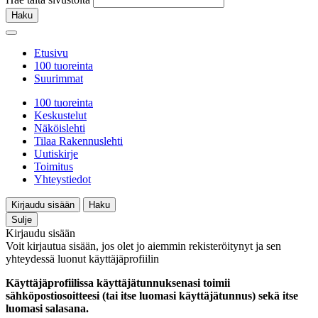
Haku
Etusivu
100 tuoreinta
Suurimmat
100 tuoreinta
Keskustelut
Näköislehti
Tilaa Rakennuslehti
Uutiskirje
Toimitus
Yhteystiedot
Kirjaudu sisään
Haku
Sulje
Kirjaudu sisään
Voit kirjautua sisään, jos olet jo aiemmin rekisteröitynyt ja sen
yhteydessä luonut käyttäjäprofiilin
Käyttäjäprofiilissa käyttäjätunnuksenasi toimii
sähköpostiosoitteesi (tai itse luomasi käyttäjätunnus) sekä itse
luomasi salasana.