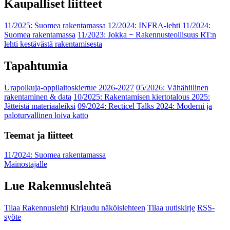
Kaupalliset liitteet
11/2025: Suomea rakentamassa
12/2024: INFRA-lehti
11/2024:
Suomea rakentamassa
11/2023: Jokka − Rakennusteollisuus RT:n
lehti kestävästä rakentamisesta
Tapahtumia
Urapolkuja-oppilaitoskiertue 2026-2027
05/2026: Vähähiilinen
rakentaminen & data
10/2025: Rakentamisen kiertotalous 2025:
Jätteistä materiaaleiksi
09/2024: Recticel Talks 2024: Moderni ja
paloturvallinen loiva katto
Teemat ja liitteet
11/2024: Suomea rakentamassa
Mainostajalle
Lue Rakennuslehteä
Tilaa Rakennuslehti
Kirjaudu näköislehteen
Tilaa uutiskirje
RSS-
syöte