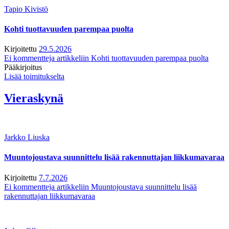
Tapio Kivistö
Kohti tuottavuuden parempaa puolta
Kirjoitettu
29.5.2026
Ei kommentteja
artikkeliin Kohti tuottavuuden parempaa puolta
Pääkirjoitus
Lisää toimitukselta
Vieraskynä
Jarkko Liuska
Muuntojoustava suunnittelu lisää rakennuttajan liikkumavaraa
Kirjoitettu
7.7.2026
Ei kommentteja
artikkeliin Muuntojoustava suunnittelu lisää
rakennuttajan liikkumavaraa