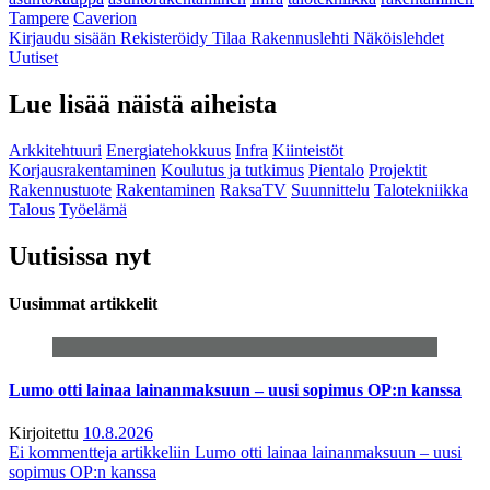
Tampere
Caverion
Kirjaudu sisään
Rekisteröidy
Tilaa Rakennuslehti
Näköislehdet
Uutiset
Lue lisää näistä aiheista
Arkkitehtuuri
Energiatehokkuus
Infra
Kiinteistöt
Korjausrakentaminen
Koulutus ja tutkimus
Pientalo
Projektit
Rakennustuote
Rakentaminen
RaksaTV
Suunnittelu
Talotekniikka
Talous
Työelämä
Uutisissa nyt
Uusimmat artikkelit
Lumo otti lainaa lainanmaksuun – uusi sopimus OP:n kanssa
Kirjoitettu
10.8.2026
Ei kommentteja
artikkeliin Lumo otti lainaa lainanmaksuun – uusi
sopimus OP:n kanssa