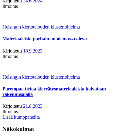
Kirjoitettu
24.6.2024
Ilmoitus
Helsingin kiertotalouden klusteriohjelma
Materiaaleista parhain on olemassa oleva
Kirjoitettu
18.9.2023
Ilmoitus
Helsingin kiertotalouden klusteriohjelma
Parempaa tietoa kierrätysmateriaaleista kaivataan
rakennusalalla
Kirjoitettu
21.8.2023
Ilmoitus
Lisää kumppaneilta
Näkökulmat