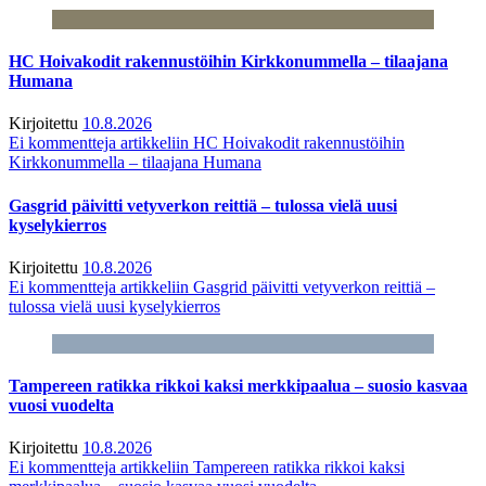
HC Hoivakodit rakennustöihin Kirkkonummella – tilaajana
Humana
Kirjoitettu
10.8.2026
Ei kommentteja
artikkeliin HC Hoivakodit rakennustöihin
Kirkkonummella – tilaajana Humana
Gasgrid päivitti vetyverkon reittiä – tulossa vielä uusi
kyselykierros
Kirjoitettu
10.8.2026
Ei kommentteja
artikkeliin Gasgrid päivitti vetyverkon reittiä –
tulossa vielä uusi kyselykierros
Tampereen ratikka rikkoi kaksi merkkipaalua – suosio kasvaa
vuosi vuodelta
Kirjoitettu
10.8.2026
Ei kommentteja
artikkeliin Tampereen ratikka rikkoi kaksi