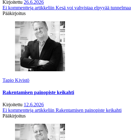
Kirjoitettu
26.6.2026
Ei kommentteja
artikkeliin Kesä voi vahvistaa elpyvää tunnelmaa
Pääkirjoitus
Tapio Kivistö
Rakentamisen painopiste keikahti
Kirjoitettu
12.6.2026
Ei kommentteja
artikkeliin Rakentamisen painopiste keikahti
Pääkirjoitus