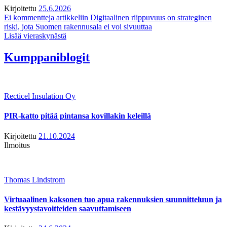
Kirjoitettu
25.6.2026
Ei kommentteja
artikkeliin Digitaalinen riippuvuus on strateginen
riski, jota Suomen rakennusala ei voi sivuuttaa
Lisää vieraskynästä
Kumppaniblogit
Recticel Insulation Oy
PIR-katto pitää pintansa kovillakin keleillä
Kirjoitettu
21.10.2024
Ilmoitus
Thomas Lindstrom
Virtuaalinen kaksonen tuo apua rakennuksien suunnitteluun ja
kestävyystavoitteiden saavuttamiseen