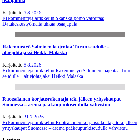
osaajapula
Kirjoitettu
5.8.2026
Ei kommentteja
artikkeliin Skanska-pomo varoittaa:
Datakeskustyömaita uhkaa osaajapula
Rakennustyö Salminen laajentaa Turun seudulle –
aluejohtajaksi Heikki Malaska
Kirjoitettu
5.8.2026
Ei kommentteja
artikkeliin Rakennustyö Salminen laajentaa Turun
seudulle – aluejohtajaksi Heikki Malaska
Ruotsalainen korjausrakentaja teki jälleen yrityskaupat
Suomessa – asema pääkaupunkiseudulla vahvistuu
Kirjoitettu
31.7.2026
Ei kommentteja
artikkeliin Ruotsalainen korjausrakentaja teki jälleen
yrityskaupat Suomessa – asema pääkaupunkiseudulla vahvistuu