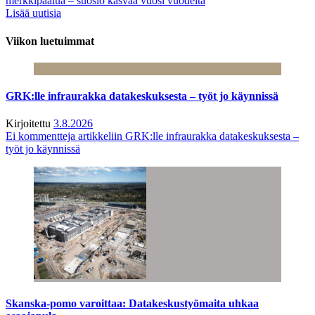
merkkipaalua – suosio kasvaa vuosi vuodelta
Lisää uutisia
Viikon luetuimmat
GRK:lle infraurakka datakeskuksesta – työt jo käynnissä
Kirjoitettu
3.8.2026
Ei kommentteja
artikkeliin GRK:lle infraurakka datakeskuksesta –
työt jo käynnissä
Skanska-pomo varoittaa: Datakeskustyömaita uhkaa