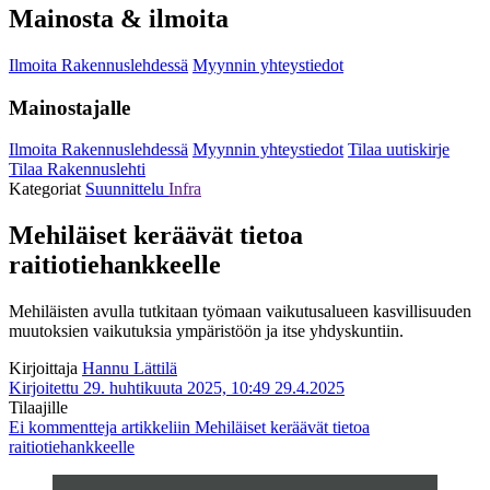
Mainosta & ilmoita
Ilmoita Rakennuslehdessä
Myynnin yhteystiedot
Mainostajalle
Ilmoita Rakennuslehdessä
Myynnin yhteystiedot
Tilaa uutiskirje
Tilaa Rakennuslehti
Kategoriat
Suunnittelu
Infra
Mehiläiset keräävät tietoa
raitiotiehankkeelle
Mehiläisten avulla tutkitaan työmaan vaikutusalueen kasvillisuuden
muutoksien vaikutuksia ympäristöön ja itse yhdyskuntiin.
Kirjoittaja
Hannu Lättilä
Kirjoitettu 29. huhtikuuta 2025, 10:49
29.4.2025
Tilaajille
Ei kommentteja
artikkeliin Mehiläiset keräävät tietoa
raitiotiehankkeelle