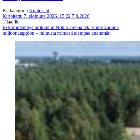
Pääkategoria
Kiinteistöt
Kirjoitettu 7. elokuuta 2026, 15:22
7.8.2026
Tilaajille
Ei kommentteja
artikkeliin Nokia-areena teki viime vuonna
miljoonatappion – miinusta roimasti aiempaa enemmän