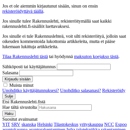
Jos et ole aiemmin kirjautunut sisään, sinun on ensin
rekisteröidyttävä täällä
.
Jos sinulle tulee Rakennuslehti, rekisteröitymällä saat kaikki
rakennuslehti.fi-sisällöt luettavaksesi.
Jos sinulle ei tule Rakennuslehteä, voit silti rekisteröityä, jolloin saat
oikeuden kommentoida lukottomia artikkeleita, mutta et pääse
lukemaan lukittuja artikkeleita.
Tilaa Rakennuslehti tästä
tai hyödynnä
maksuton koejakso tästä
.
Sähköposti tai käyttäjätunnus
Salasana
Kirjaudu sisään
Muista minut
Unohditko käyttäjätunnuksesi?
Unohditko salasanasi?
Rekisteröidy
Sulje
Etsi Rakennuslehti.fistä
Hae tältä sivustolta
Haku
Suositut avainsanat
YIT
SRV
skanska
Helsinki
Tilastokeskus
yrityskauppa
NCC
Espoo
asuntokauppa
asuntorakentaminen
Infra
talotekniikka
rakentaminen