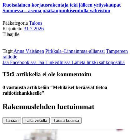
Ruotsalainen korjausrakentaja teki jälleen yrityskaupat
Suomessa – asema pääkaupunkiseudulla vahvistuu
Pääkategoria
Talous
Kirjoitettu
31.7.2026
Tilaajille
Tagit
Anna Väisänen
Pirkkala–Linnainmaa-allianssi
Tampereen
raitiotie
Jaa Facebookissa
Jaa LinkedInissä
Lähetä linkki sähköpostilla
Tätä artikkelia ei ole kommentoitu
0 vastausta artikkeliin “Mehiläiset keräävät tietoa
raitiotiehankkeelle”
Rakennuslehden luetuimmat
Tänään
Tällä viikolla
Tässä kuussa