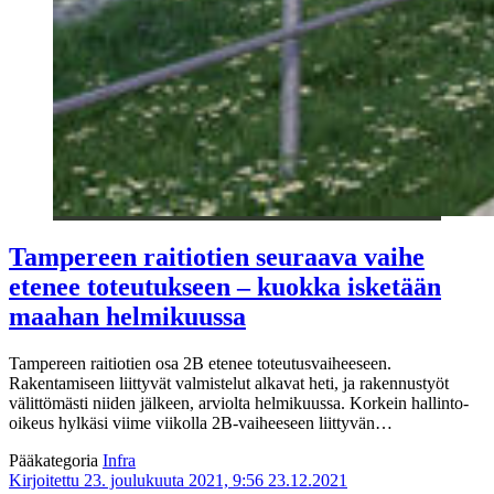
Tampereen raitiotien seuraava vaihe
etenee toteutukseen – kuokka isketään
maahan helmikuussa
Tampereen raitiotien osa 2B etenee toteutusvaiheeseen.
Rakentamiseen liittyvät valmistelut alkavat heti, ja rakennustyöt
välittömästi niiden jälkeen, arviolta helmikuussa. Korkein hallinto-
oikeus hylkäsi viime viikolla 2B-vaiheeseen liittyvän…
Pääkategoria
Infra
Kirjoitettu 23. joulukuuta 2021, 9:56
23.12.2021