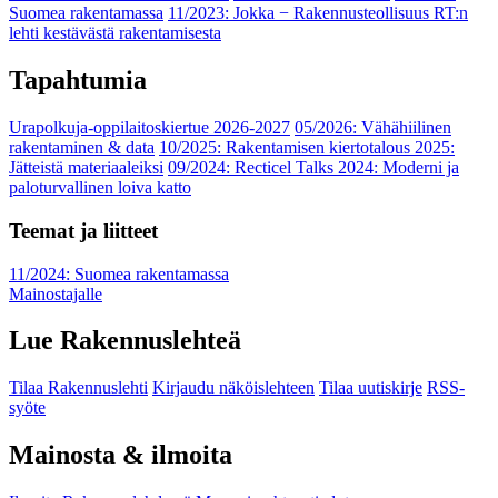
Suomea rakentamassa
11/2023: Jokka − Rakennusteollisuus RT:n
lehti kestävästä rakentamisesta
Tapahtumia
Urapolkuja-oppilaitoskiertue 2026-2027
05/2026: Vähähiilinen
rakentaminen & data
10/2025: Rakentamisen kiertotalous 2025:
Jätteistä materiaaleiksi
09/2024: Recticel Talks 2024: Moderni ja
paloturvallinen loiva katto
Teemat ja liitteet
11/2024: Suomea rakentamassa
Mainostajalle
Lue Rakennuslehteä
Tilaa Rakennuslehti
Kirjaudu näköislehteen
Tilaa uutiskirje
RSS-
syöte
Mainosta & ilmoita