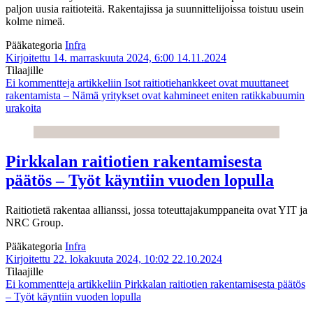
paljon uusia raitioteitä. Rakentajissa ja suunnittelijoissa toistuu usein
kolme nimeä.
Pääkategoria
Infra
Kirjoitettu 14. marraskuuta 2024, 6:00
14.11.2024
Tilaajille
Ei kommentteja
artikkeliin Isot raitiotiehankkeet ovat muuttaneet
rakentamista – Nämä yritykset ovat kahmineet eniten ratikkabuumin
urakoita
Pirkkalan raitiotien rakentamisesta
päätös – Työt käyntiin vuoden lopulla
Raitiotietä rakentaa allianssi, jossa toteuttajakumppaneita ovat YIT ja
NRC Group.
Pääkategoria
Infra
Kirjoitettu 22. lokakuuta 2024, 10:02
22.10.2024
Tilaajille
Ei kommentteja
artikkeliin Pirkkalan raitiotien rakentamisesta päätös
– Työt käyntiin vuoden lopulla