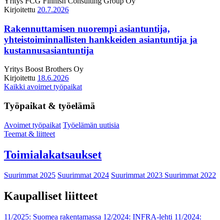
Yritys
FCG Finnish Consulting Group Oy
Kirjoitettu
20.7.2026
Rakennuttamisen nuorempi asiantuntija,
yhteistoiminnallisten hankkeiden asiantuntija ja
kustannusasiantuntija
Yritys
Boost Brothers Oy
Kirjoitettu
18.6.2026
Kaikki avoimet työpaikat
Työpaikat & työelämä
Avoimet työpaikat
Työelämän uutisia
Teemat & liitteet
Toimialakatsaukset
Suurimmat 2025
Suurimmat 2024
Suurimmat 2023
Suurimmat 2022
Kaupalliset liitteet
11/2025: Suomea rakentamassa
12/2024: INFRA-lehti
11/2024: