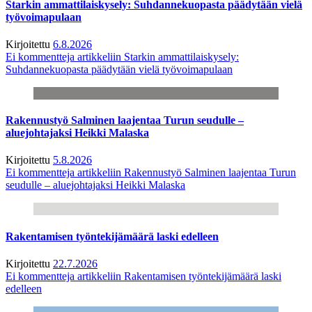
Starkin ammattilaiskysely: Suhdannekuopasta päädytään vielä
työvoimapulaan
Kirjoitettu
6.8.2026
Ei kommentteja
artikkeliin Starkin ammattilaiskysely:
Suhdannekuopasta päädytään vielä työvoimapulaan
Rakennustyö Salminen laajentaa Turun seudulle –
aluejohtajaksi Heikki Malaska
Kirjoitettu
5.8.2026
Ei kommentteja
artikkeliin Rakennustyö Salminen laajentaa Turun
seudulle – aluejohtajaksi Heikki Malaska
Rakentamisen työntekijämäärä laski edelleen
Kirjoitettu
22.7.2026
Ei kommentteja
artikkeliin Rakentamisen työntekijämäärä laski
edelleen