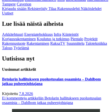
Tampere
Caverion
Kirjaudu sisään
Rekisteröidy
Tilaa Rakennuslehti
Näköislehdet
Uutiset
Lue lisää näistä aiheista
Arkkitehtuuri
Energiatehokkuus
Infra
Kiinteistöt
Korjausrakentaminen
Koulutus ja tutkimus
Pientalo
Projektit
Rakennustuote
Rakentaminen
RaksaTV
Suunnittelu
Talotekniikka
Talous
Työelämä
Uutisissa nyt
Uusimmat artikkelit
Betolarin hallitukseen puolustusalan osaamista – Dahlbom
jatkaa puheenjohtajana
Kirjoitettu
7.8.2026
Ei kommentteja
artikkeliin Betolarin hallitukseen puolustusalan
osaamista – Dahlbom jatkaa puheenjohtajana