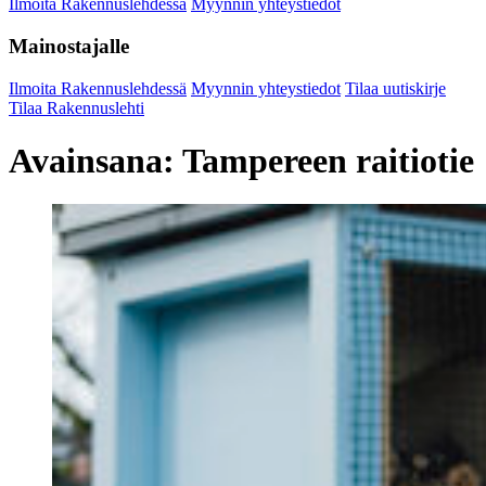
Ilmoita Rakennuslehdessä
Myynnin yhteystiedot
Mainostajalle
Ilmoita Rakennuslehdessä
Myynnin yhteystiedot
Tilaa uutiskirje
Tilaa Rakennuslehti
Avainsana:
Tampereen raitiotie