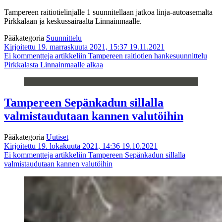
Tampereen raitiotielinjalle 1 suunnitellaan jatkoa linja-autoasemalta
Pirkkalaan ja keskussairaalta Linnainmaalle.
Pääkategoria
Suunnittelu
Kirjoitettu 19. marraskuuta 2021, 15:37
19.11.2021
Ei kommentteja
artikkeliin Tampereen raitiotien hankesuunnittelu
Pirkkalasta Linnainmaalle alkaa
Tampereen Sepänkadun sillalla
valmistaudutaan kannen valutöihin
Pääkategoria
Uutiset
Kirjoitettu 19. lokakuuta 2021, 14:36
19.10.2021
Ei kommentteja
artikkeliin Tampereen Sepänkadun sillalla
valmistaudutaan kannen valutöihin