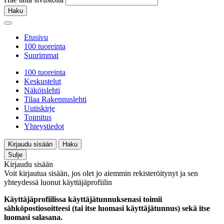
Haku
Etusivu
100 tuoreinta
Suurimmat
100 tuoreinta
Keskustelut
Näköislehti
Tilaa Rakennuslehti
Uutiskirje
Toimitus
Yhteystiedot
Kirjaudu sisään
Haku
Sulje
Kirjaudu sisään
Voit kirjautua sisään, jos olet jo aiemmin rekisteröitynyt ja sen
yhteydessä luonut käyttäjäprofiilin
Käyttäjäprofiilissa käyttäjätunnuksenasi toimii
sähköpostiosoitteesi (tai itse luomasi käyttäjätunnus) sekä itse
luomasi salasana.