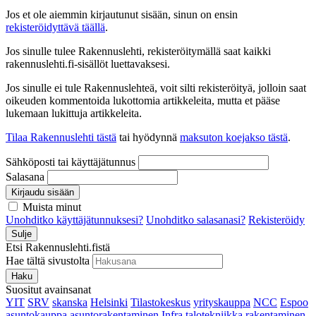
Jos et ole aiemmin kirjautunut sisään, sinun on ensin
rekisteröidyttävä täällä
.
Jos sinulle tulee Rakennuslehti, rekisteröitymällä saat kaikki
rakennuslehti.fi-sisällöt luettavaksesi.
Jos sinulle ei tule Rakennuslehteä, voit silti rekisteröityä, jolloin saat
oikeuden kommentoida lukottomia artikkeleita, mutta et pääse
lukemaan lukittuja artikkeleita.
Tilaa Rakennuslehti tästä
tai hyödynnä
maksuton koejakso tästä
.
Sähköposti tai käyttäjätunnus
Salasana
Kirjaudu sisään
Muista minut
Unohditko käyttäjätunnuksesi?
Unohditko salasanasi?
Rekisteröidy
Sulje
Etsi Rakennuslehti.fistä
Hae tältä sivustolta
Haku
Suositut avainsanat
YIT
SRV
skanska
Helsinki
Tilastokeskus
yrityskauppa
NCC
Espoo
asuntokauppa
asuntorakentaminen
Infra
talotekniikka
rakentaminen