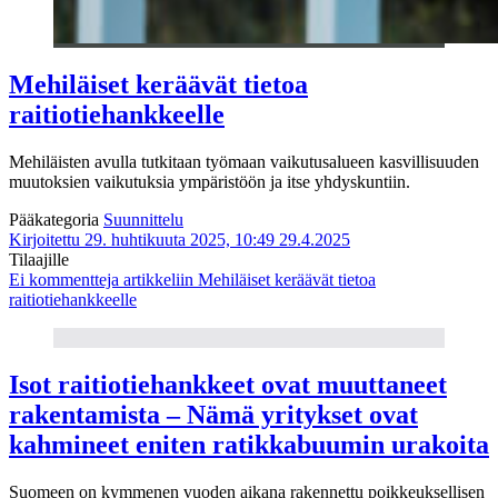
Mehiläiset keräävät tietoa
raitiotiehankkeelle
Mehiläisten avulla tutkitaan työmaan vaikutusalueen kasvillisuuden
muutoksien vaikutuksia ympäristöön ja itse yhdyskuntiin.
Pääkategoria
Suunnittelu
Kirjoitettu 29. huhtikuuta 2025, 10:49
29.4.2025
Tilaajille
Ei kommentteja
artikkeliin Mehiläiset keräävät tietoa
raitiotiehankkeelle
Isot raitiotiehankkeet ovat muuttaneet
rakentamista – Nämä yritykset ovat
kahmineet eniten ratikkabuumin urakoita
Suomeen on kymmenen vuoden aikana rakennettu poikkeuksellisen