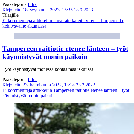
Pääkategoria
Infra
Kirjoitettu 18. syyskuuta 2023, 15:35
18.9.2023
Tilaajille
Ei kommentteja
artikkeliin Uusi ratikkareitti vireillä Tampereella,
kehitysvaihe alkamassa
Tampereen raitiotie etenee länteen – työt
käynnistyvät monin paikoin
Työt käynnistyvät monessa kohtaa maaliskuussa.
Pääkategoria
Infra
Kirjoitettu 23. helmikuuta 2022, 13:14
23.2.2022
Ei kommentteja
artikkeliin Tampereen raitiotie etenee länteen – työt
käynnistyvät monin paikoin