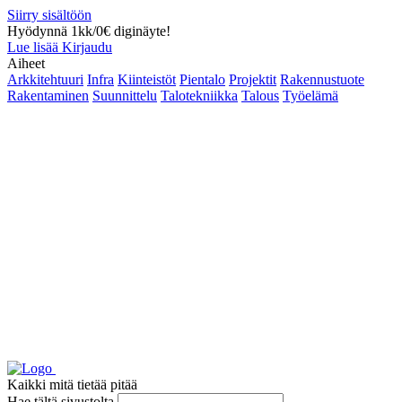
Siirry sisältöön
Hyödynnä 1kk/0€ diginäyte!
Lue lisää
Kirjaudu
Aiheet
Arkkitehtuuri
Infra
Kiinteistöt
Pientalo
Projektit
Rakennustuote
Rakentaminen
Suunnittelu
Talotekniikka
Talous
Työelämä
Kaikki mitä tietää pitää
Hae tältä sivustolta