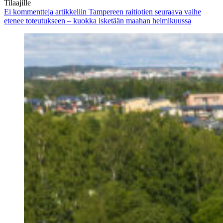
Tilaajille
Ei kommentteja
artikkeliin Tampereen raitiotien seuraava vaihe
etenee toteutukseen – kuokka isketään maahan helmikuussa