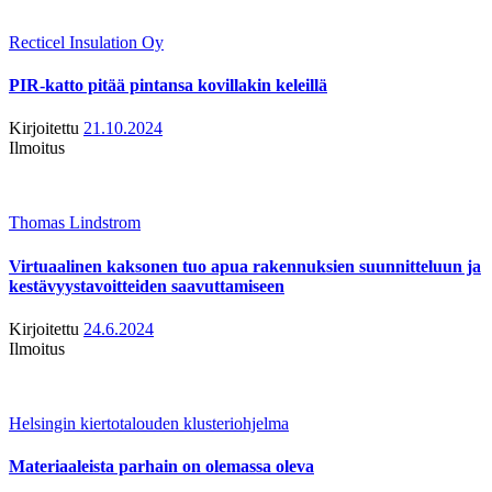
Recticel Insulation Oy
PIR-katto pitää pintansa kovillakin keleillä
Kirjoitettu
21.10.2024
Ilmoitus
Thomas Lindstrom
Virtuaalinen kaksonen tuo apua rakennuksien suunnitteluun ja
kestävyystavoitteiden saavuttamiseen
Kirjoitettu
24.6.2024
Ilmoitus
Helsingin kiertotalouden klusteriohjelma
Materiaaleista parhain on olemassa oleva