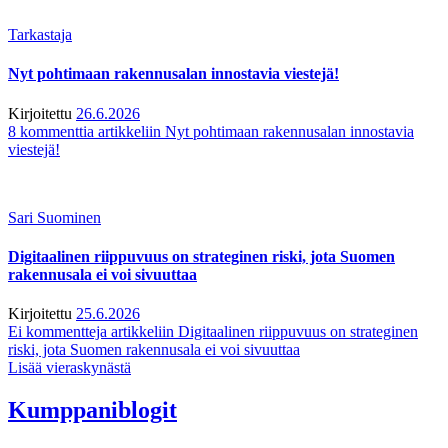
Tarkastaja
Nyt pohtimaan rakennusalan innostavia viestejä!
Kirjoitettu
26.6.2026
8 kommenttia
artikkeliin Nyt pohtimaan rakennusalan innostavia
viestejä!
Sari Suominen
Digitaalinen riippuvuus on strateginen riski, jota Suomen
rakennusala ei voi sivuuttaa
Kirjoitettu
25.6.2026
Ei kommentteja
artikkeliin Digitaalinen riippuvuus on strateginen
riski, jota Suomen rakennusala ei voi sivuuttaa
Lisää vieraskynästä
Kumppaniblogit