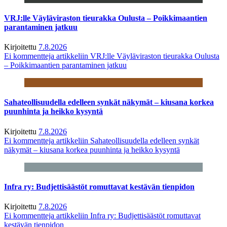
VRJ:lle Väyläviraston tieurakka Oulusta – Poikkimaantien
parantaminen jatkuu
Kirjoitettu
7.8.2026
Ei kommentteja
artikkeliin VRJ:lle Väyläviraston tieurakka Oulusta
– Poikkimaantien parantaminen jatkuu
Sahateollisuudella edelleen synkät näkymät – kiusana korkea
puunhinta ja heikko kysyntä
Kirjoitettu
7.8.2026
Ei kommentteja
artikkeliin Sahateollisuudella edelleen synkät
näkymät – kiusana korkea puunhinta ja heikko kysyntä
Infra ry: Budjettisäästöt romuttavat kestävän tienpidon
Kirjoitettu
7.8.2026
Ei kommentteja
artikkeliin Infra ry: Budjettisäästöt romuttavat
kestävän tienpidon