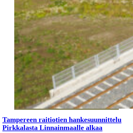
Tampereen raitiotien hankesuunnittelu
Pirkkalasta Linnainmaalle alkaa