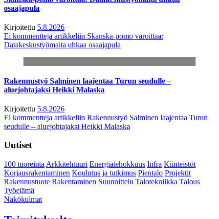
osaajapula
Kirjoitettu
5.8.2026
Ei kommentteja
artikkeliin Skanska-pomo varoittaa:
Datakeskustyömaita uhkaa osaajapula
Rakennustyö Salminen laajentaa Turun seudulle –
aluejohtajaksi Heikki Malaska
Kirjoitettu
5.8.2026
Ei kommentteja
artikkeliin Rakennustyö Salminen laajentaa Turun
seudulle – aluejohtajaksi Heikki Malaska
Uutiset
100 tuoreinta
Arkkitehtuuri
Energiatehokkuus
Infra
Kiinteistöt
Korjausrakentaminen
Koulutus ja tutkimus
Pientalo
Projektit
Rakennustuote
Rakentaminen
Suunnittelu
Talotekniikka
Talous
Työelämä
Näkökulmat