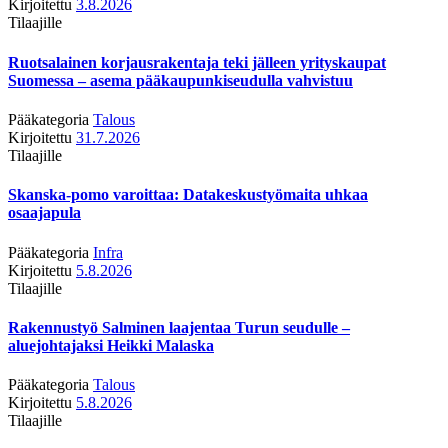
Kirjoitettu
3.8.2026
Tilaajille
Ruotsalainen korjausrakentaja teki jälleen yrityskaupat
Suomessa – asema pääkaupunkiseudulla vahvistuu
Pääkategoria
Talous
Kirjoitettu
31.7.2026
Tilaajille
Skanska-pomo varoittaa: Datakeskustyömaita uhkaa
osaajapula
Pääkategoria
Infra
Kirjoitettu
5.8.2026
Tilaajille
Rakennustyö Salminen laajentaa Turun seudulle –
aluejohtajaksi Heikki Malaska
Pääkategoria
Talous
Kirjoitettu
5.8.2026
Tilaajille