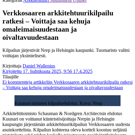
Kategoriat
Arkkitehtuuri
Suunnittelu
Uutiset
Verkkosaaren arkkitehtuurikilpailu
ratkesi – Voittaja saa kehuja
omaleimaisuudestaan ja
oivaltavuudestaan
Kilpailun järjestivät Nrep ja Helsingin kaupunki. Tuomaristo valitsi
voittajan yksimielisesti.
Kirjoittaja
Daniel Wallenius
Kirjoitettu 17. huhtikuuta 2025, 9:56
17.4.2025
Tilaajille
Ei kommentteja
artikkeliin Verkkosaaren arkkitehtuurikilpailu ratkesi
– Voittaja saa kehuja omaleimaisuudestaan ja oivaltavuudestaan
Kuunari-niminen kilpailuehdotus. Kuva: Nrep
Arkkitehtitoimisto Schauman & Nordgren Architectsin ehdotus
Kuunari on voittanut kiinteistösijoittaja Nrepin ja Helsingin
kaupungin järjestämän arkkitehtuurikilpailun Verkkosaaren uudesta
asuinkorttelista. Kilpailun kohteena oleva kortteli koostuu neljästä