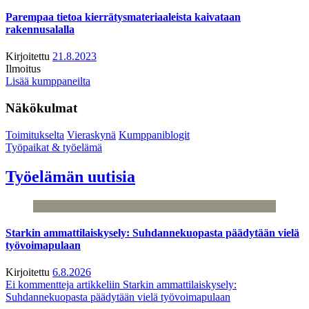
Parempaa tietoa kierrätysmateriaaleista kaivataan
rakennusalalla
Kirjoitettu
21.8.2023
Ilmoitus
Lisää kumppaneilta
Näkökulmat
Toimitukselta
Vieraskynä
Kumppaniblogit
Työpaikat & työelämä
Työelämän uutisia
Starkin ammattilaiskysely: Suhdannekuopasta päädytään vielä
työvoimapulaan
Kirjoitettu
6.8.2026
Ei kommentteja
artikkeliin Starkin ammattilaiskysely:
Suhdannekuopasta päädytään vielä työvoimapulaan