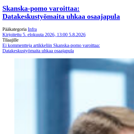
Skanska-pomo varoittaa:
Datakeskustyömaita uhkaa osaajapula
Pääkategoria
Infra
Kirjoitettu 5. elokuuta 2026, 13:00
5.8.2026
Tilaajille
Ei kommentteja
artikkeliin Skanska-pomo varoittaa:
Datakeskustyömaita uhkaa osaajapula