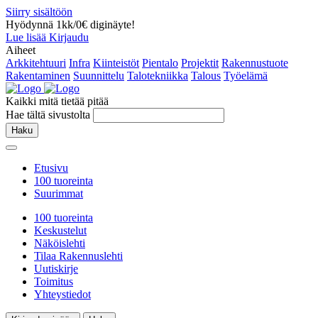
Siirry sisältöön
Hyödynnä 1kk/0€ diginäyte!
Lue lisää
Kirjaudu
Aiheet
Arkkitehtuuri
Infra
Kiinteistöt
Pientalo
Projektit
Rakennustuote
Rakentaminen
Suunnittelu
Talotekniikka
Talous
Työelämä
Kaikki mitä tietää pitää
Hae tältä sivustolta
Haku
Etusivu
100 tuoreinta
Suurimmat
100 tuoreinta
Keskustelut
Näköislehti
Tilaa Rakennuslehti
Uutiskirje
Toimitus
Yhteystiedot