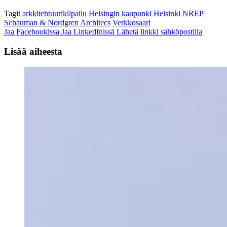
Tagit
arkkitehtuurikilpailu
Helsingin kaupunki
Helsinki
NREP
Schauman & Nordgren Architecs
Verkkosaari
Jaa Facebookissa
Jaa LinkedInissä
Lähetä linkki sähköpostilla
Lisää aiheesta