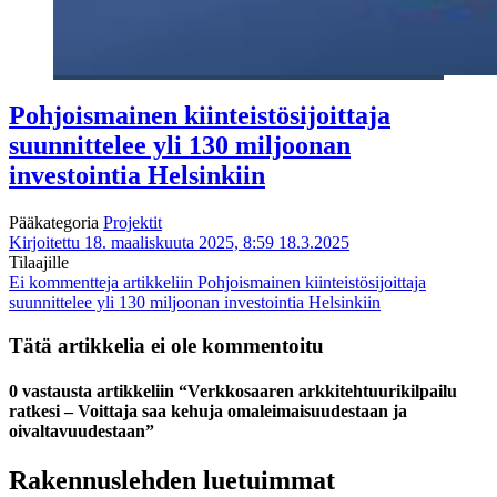
Pohjoismainen kiinteistösijoittaja
suunnittelee yli 130 miljoonan
investointia Helsinkiin
Pääkategoria
Projektit
Kirjoitettu 18. maaliskuuta 2025, 8:59
18.3.2025
Tilaajille
Ei kommentteja
artikkeliin Pohjoismainen kiinteistösijoittaja
suunnittelee yli 130 miljoonan investointia Helsinkiin
Tätä artikkelia ei ole kommentoitu
0 vastausta artikkeliin “Verkkosaaren arkkitehtuurikilpailu
ratkesi – Voittaja saa kehuja omaleimaisuudestaan ja
oivaltavuudestaan”
Rakennuslehden luetuimmat