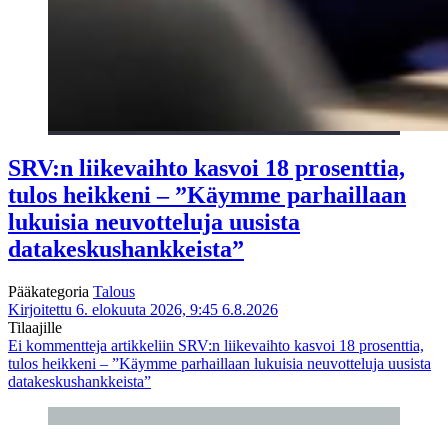
SRV:n liikevaihto kasvoi 18 prosenttia,
tulos heikkeni – ”Käymme parhaillaan
lukuisia neuvotteluja uusista
datakeskushankkeista”
Pääkategoria
Talous
Kirjoitettu 6. elokuuta 2026, 9:45
6.8.2026
Tilaajille
Ei kommentteja
artikkeliin SRV:n liikevaihto kasvoi 18 prosenttia,
tulos heikkeni – ”Käymme parhaillaan lukuisia neuvotteluja uusista
datakeskushankkeista”