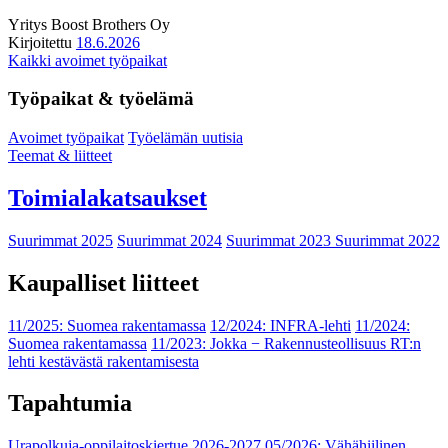
Yritys
Boost Brothers Oy
Kirjoitettu
18.6.2026
Kaikki avoimet työpaikat
Työpaikat & työelämä
Avoimet työpaikat
Työelämän uutisia
Teemat & liitteet
Toimialakatsaukset
Suurimmat 2025
Suurimmat 2024
Suurimmat 2023
Suurimmat 2022
Kaupalliset liitteet
11/2025: Suomea rakentamassa
12/2024: INFRA-lehti
11/2024:
Suomea rakentamassa
11/2023: Jokka − Rakennusteollisuus RT:n
lehti kestävästä rakentamisesta
Tapahtumia
Urapolkuja-oppilaitoskiertue 2026-2027
05/2026: Vähähiilinen