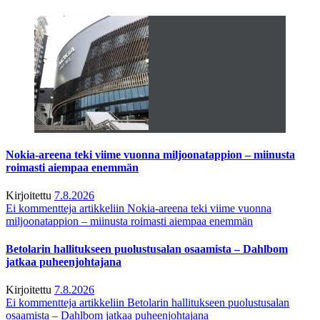
Nokia-areena teki viime vuonna miljoonatappion – miinusta
roimasti aiempaa enemmän
Kirjoitettu
7.8.2026
Ei kommentteja
artikkeliin Nokia-areena teki viime vuonna
miljoonatappion – miinusta roimasti aiempaa enemmän
Betolarin hallitukseen puolustusalan osaamista – Dahlbom
jatkaa puheenjohtajana
Kirjoitettu
7.8.2026
Ei kommentteja
artikkeliin Betolarin hallitukseen puolustusalan
osaamista – Dahlbom jatkaa puheenjohtajana