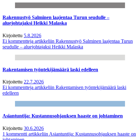
Rakennustyö Salminen laajentaa Turun seudulle –
aluejohtajaksi Heikki Malaska
Kirjoitettu
5.8.2026
Ei kommentteja
artikkeliin Rakennustyö Salminen laajentaa Turun
seudulle – aluejohtajaksi Heikki Malaska
Rakentamisen työntekijämäärä laski edelleen
Kirjoitettu
22.7.2026
Ei kommentteja
artikkeliin Rakentamisen työntekijämäärä laski
edelleen
Asiantuntija: Kustannusohjauksen haaste on johtaminen
Kirjoitettu
30.6.2026
1 kommentti
artikkeliin Asiantuntija: Kustannusohjauksen haaste on
johtaminen