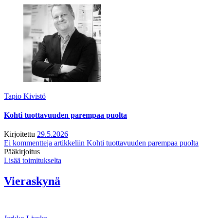
Tapio Kivistö
Kohti tuottavuuden parempaa puolta
Kirjoitettu
29.5.2026
Ei kommentteja
artikkeliin Kohti tuottavuuden parempaa puolta
Pääkirjoitus
Lisää toimitukselta
Vieraskynä