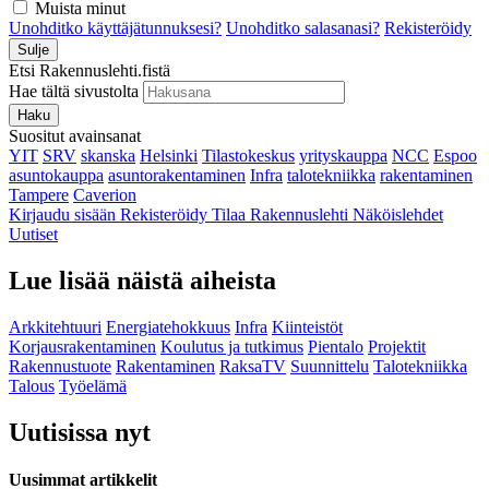
Muista minut
Unohditko käyttäjätunnuksesi?
Unohditko salasanasi?
Rekisteröidy
Sulje
Etsi Rakennuslehti.fistä
Hae tältä sivustolta
Haku
Suositut avainsanat
YIT
SRV
skanska
Helsinki
Tilastokeskus
yrityskauppa
NCC
Espoo
asuntokauppa
asuntorakentaminen
Infra
talotekniikka
rakentaminen
Tampere
Caverion
Kirjaudu sisään
Rekisteröidy
Tilaa Rakennuslehti
Näköislehdet
Uutiset
Lue lisää näistä aiheista
Arkkitehtuuri
Energiatehokkuus
Infra
Kiinteistöt
Korjausrakentaminen
Koulutus ja tutkimus
Pientalo
Projektit
Rakennustuote
Rakentaminen
RaksaTV
Suunnittelu
Talotekniikka
Talous
Työelämä
Uutisissa nyt
Uusimmat artikkelit