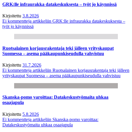
GRK:lle infraurakka datakeskuksesta – työt jo käynnissä
Kirjoitettu
3.8.2026
Ei kommentteja
artikkeliin GRK:lle infraurakka datakeskuksesta –
työt jo käynnissä
Ruotsalainen korjausrakentaja teki jälleen yrityskaupat
Suomessa – asema pääkaupunkiseudulla vahvistuu
Kirjoitettu
31.7.2026
Ei kommentteja
artikkeliin Ruotsalainen korjausrakentaja teki jälleen
yrityskaupat Suomessa – asema pääkaupunkiseudulla vahvistuu
Skanska-pomo varoittaa: Datakeskustyömaita uhkaa
osaajapula
Kirjoitettu
5.8.2026
Ei kommentteja
artikkeliin Skanska-pomo varoittaa:
Datakeskustyömaita uhkaa osaajapula