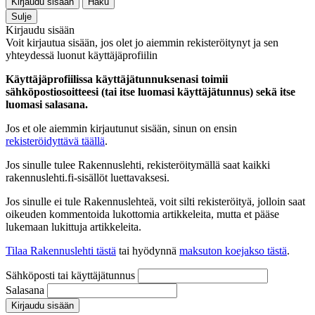
Kirjaudu sisään
Haku
Sulje
Kirjaudu sisään
Voit kirjautua sisään, jos olet jo aiemmin rekisteröitynyt ja sen
yhteydessä luonut käyttäjäprofiilin
Käyttäjäprofiilissa käyttäjätunnuksenasi toimii
sähköpostiosoitteesi (tai itse luomasi käyttäjätunnus) sekä itse
luomasi salasana.
Jos et ole aiemmin kirjautunut sisään, sinun on ensin
rekisteröidyttävä täällä
.
Jos sinulle tulee Rakennuslehti, rekisteröitymällä saat kaikki
rakennuslehti.fi-sisällöt luettavaksesi.
Jos sinulle ei tule Rakennuslehteä, voit silti rekisteröityä, jolloin saat
oikeuden kommentoida lukottomia artikkeleita, mutta et pääse
lukemaan lukittuja artikkeleita.
Tilaa Rakennuslehti tästä
tai hyödynnä
maksuton koejakso tästä
.
Sähköposti tai käyttäjätunnus
Salasana
Kirjaudu sisään