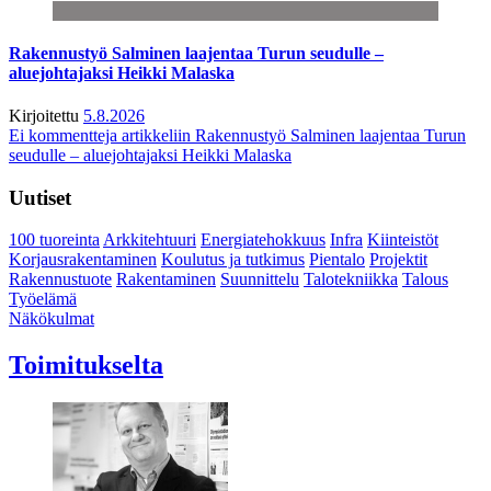
Rakennustyö Salminen laajentaa Turun seudulle –
aluejohtajaksi Heikki Malaska
Kirjoitettu
5.8.2026
Ei kommentteja
artikkeliin Rakennustyö Salminen laajentaa Turun
seudulle – aluejohtajaksi Heikki Malaska
Uutiset
100 tuoreinta
Arkkitehtuuri
Energiatehokkuus
Infra
Kiinteistöt
Korjausrakentaminen
Koulutus ja tutkimus
Pientalo
Projektit
Rakennustuote
Rakentaminen
Suunnittelu
Talotekniikka
Talous
Työelämä
Näkökulmat
Toimitukselta