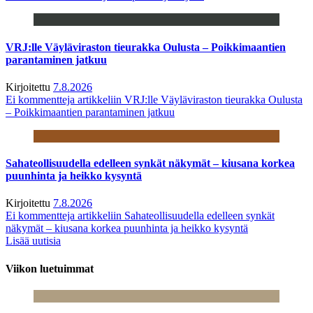
VRJ:lle Väyläviraston tieurakka Oulusta – Poikkimaantien
parantaminen jatkuu
Kirjoitettu
7.8.2026
Ei kommentteja
artikkeliin VRJ:lle Väyläviraston tieurakka Oulusta
– Poikkimaantien parantaminen jatkuu
Sahateollisuudella edelleen synkät näkymät – kiusana korkea
puunhinta ja heikko kysyntä
Kirjoitettu
7.8.2026
Ei kommentteja
artikkeliin Sahateollisuudella edelleen synkät
näkymät – kiusana korkea puunhinta ja heikko kysyntä
Lisää uutisia
Viikon luetuimmat