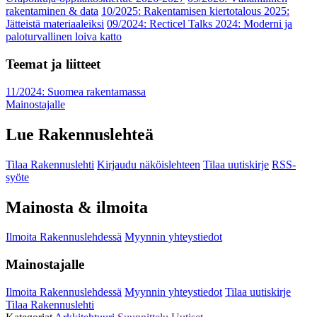
rakentaminen & data
10/2025: Rakentamisen kiertotalous 2025:
Jätteistä materiaaleiksi
09/2024: Recticel Talks 2024: Moderni ja
paloturvallinen loiva katto
Teemat ja liitteet
11/2024: Suomea rakentamassa
Mainostajalle
Lue Rakennuslehteä
Tilaa Rakennuslehti
Kirjaudu näköislehteen
Tilaa uutiskirje
RSS-
syöte
Mainosta & ilmoita
Ilmoita Rakennuslehdessä
Myynnin yhteystiedot
Mainostajalle
Ilmoita Rakennuslehdessä
Myynnin yhteystiedot
Tilaa uutiskirje
Tilaa Rakennuslehti