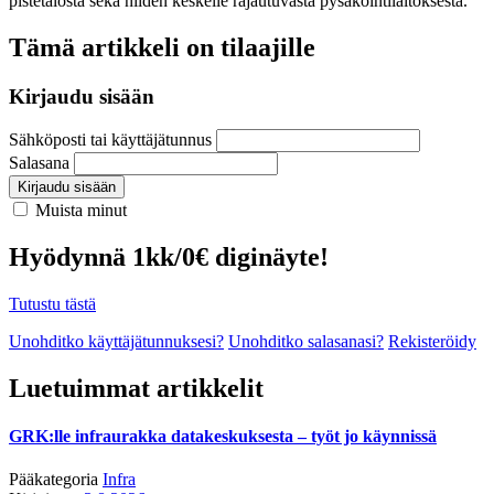
pistetalosta sekä niiden keskelle rajautuvasta pysäköintilaitoksesta.
Tämä artikkeli on tilaajille
Kirjaudu sisään
Sähköposti tai käyttäjätunnus
Salasana
Kirjaudu sisään
Muista minut
Hyödynnä 1kk/0€ diginäyte!
Tutustu tästä
Unohditko käyttäjätunnuksesi?
Unohditko salasanasi?
Rekisteröidy
Luetuimmat artikkelit
GRK:lle infraurakka datakeskuksesta – työt jo käynnissä
Pääkategoria
Infra