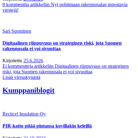
8 kommenttia
artikkeliin Nyt pohtimaan rakennusalan innostavia
viestejä!
Sari Suominen
Digitaalinen riippuvuus on strateginen riski, jota Suomen
rakennusala ei voi sivuuttaa
Kirjoitettu
25.6.2026
Ei kommentteja
artikkeliin Digitaalinen riippuvuus on strateginen
riski, jota Suomen rakennusala ei voi sivuuttaa
Lisää vieraskynästä
Kumppaniblogit
Recticel Insulation Oy
PIR-katto pitää pintansa kovillakin keleillä