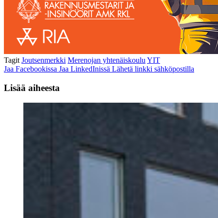
Tagit
Joutsenmerkki
Merenojan yhtenäiskoulu
YIT
Jaa Facebookissa
Jaa LinkedInissä
Lähetä linkki sähköpostilla
Lisää aiheesta