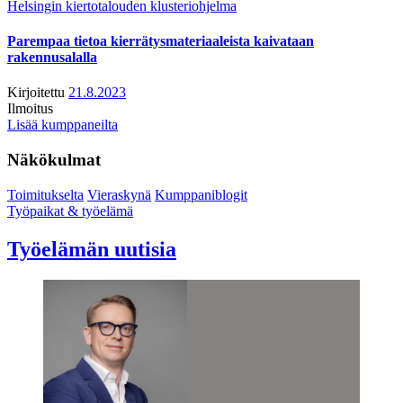
Helsingin kiertotalouden klusteriohjelma
Parempaa tietoa kierrätysmateriaaleista kaivataan
rakennusalalla
Kirjoitettu
21.8.2023
Ilmoitus
Lisää kumppaneilta
Näkökulmat
Toimitukselta
Vieraskynä
Kumppaniblogit
Työpaikat & työelämä
Työelämän uutisia