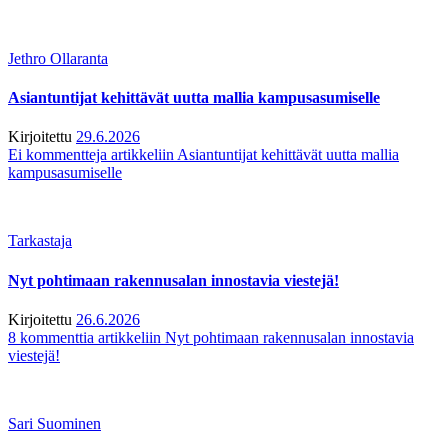
Jethro Ollaranta
Asiantuntijat kehittävät uutta mallia kampusasumiselle
Kirjoitettu
29.6.2026
Ei kommentteja
artikkeliin Asiantuntijat kehittävät uutta mallia
kampusasumiselle
Tarkastaja
Nyt pohtimaan rakennusalan innostavia viestejä!
Kirjoitettu
26.6.2026
8 kommenttia
artikkeliin Nyt pohtimaan rakennusalan innostavia
viestejä!
Sari Suominen