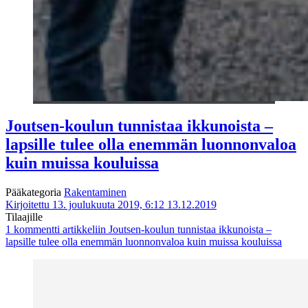
Joutsen-koulun tunnistaa ikkunoista –
lapsille tulee olla enemmän luonnonvaloa
kuin muissa kouluissa
Pääkategoria
Rakentaminen
Kirjoitettu 13. joulukuuta 2019, 6:12
13.12.2019
Tilaajille
1 kommentti
artikkeliin Joutsen-koulun tunnistaa ikkunoista –
lapsille tulee olla enemmän luonnonvaloa kuin muissa kouluissa