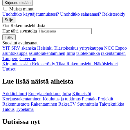
Kirjaudu sisään
Muista minut
Unohditko käyttäjätunnuksesi?
Unohditko salasanasi?
Rekisteröidy
Sulje
Etsi Rakennuslehti.fistä
Hae tältä sivustolta
Haku
Suositut avainsanat
YIT
SRV
skanska
Helsinki
Tilastokeskus
yrityskauppa
NCC
Espoo
asuntokauppa
asuntorakentaminen
Infra
talotekniikka
rakentaminen
Tampere
Caverion
Kirjaudu sisään
Rekisteröidy
Tilaa Rakennuslehti
Näköislehdet
Uutiset
Lue lisää näistä aiheista
Arkkitehtuuri
Energiatehokkuus
Infra
Kiinteistöt
Korjausrakentaminen
Koulutus ja tutkimus
Pientalo
Projektit
Rakennustuote
Rakentaminen
RaksaTV
Suunnittelu
Talotekniikka
Talous
Työelämä
Uutisissa nyt