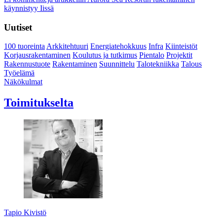
käynnistyy Iissä
Uutiset
100 tuoreinta
Arkkitehtuuri
Energiatehokkuus
Infra
Kiinteistöt
Korjausrakentaminen
Koulutus ja tutkimus
Pientalo
Projektit
Rakennustuote
Rakentaminen
Suunnittelu
Talotekniikka
Talous
Työelämä
Näkökulmat
Toimitukselta
Tapio Kivistö