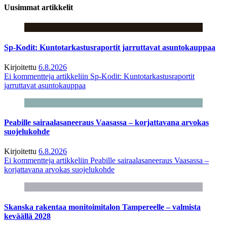
Uusimmat artikkelit
Sp-Kodit: Kuntotarkastusraportit jarruttavat asuntokauppaa
Kirjoitettu
6.8.2026
Ei kommentteja
artikkeliin Sp-Kodit: Kuntotarkastusraportit
jarruttavat asuntokauppaa
Peabille sairaalasaneeraus Vaasassa – korjattavana arvokas
suojelukohde
Kirjoitettu
6.8.2026
Ei kommentteja
artikkeliin Peabille sairaalasaneeraus Vaasassa –
korjattavana arvokas suojelukohde
Skanska rakentaa monitoimitalon Tampereelle – valmista
keväällä 2028