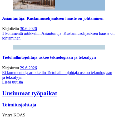
Asiantuntija: Kustannusohjauksen haaste on johtaminen
Kirjoitettu
30.6.2026
1 kommentti
artikkeliin Asiantuntija: Kustannusohjauksen haaste on
johtaminen
Tietohallintojohtaja uskoo teknologiaan ja tekoälyyn
Kirjoitettu
29.6.2026
Ei kommentteja
artikkeliin Tietohallintojohtaja uskoo teknologiaan
ja tekoälyyn
Lisää uutisia
Uusimmat työpaikat
Toimitusjohtaja
Yritys
KOAS