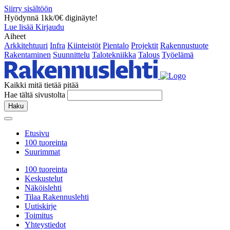
Siirry sisältöön
Hyödynnä 1kk/0€ diginäyte!
Lue lisää
Kirjaudu
Aiheet
Arkkitehtuuri
Infra
Kiinteistöt
Pientalo
Projektit
Rakennustuote
Rakentaminen
Suunnittelu
Talotekniikka
Talous
Työelämä
Kaikki mitä tietää pitää
Hae tältä sivustolta
Haku
Etusivu
100 tuoreinta
Suurimmat
100 tuoreinta
Keskustelut
Näköislehti
Tilaa Rakennuslehti
Uutiskirje
Toimitus
Yhteystiedot