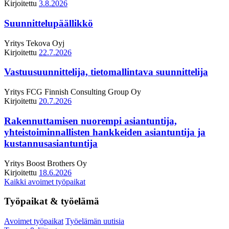
Kirjoitettu
3.8.2026
Suunnittelupäällikkö
Yritys
Tekova Oyj
Kirjoitettu
22.7.2026
Vastuusuunnittelija, tietomallintava suunnittelija
Yritys
FCG Finnish Consulting Group Oy
Kirjoitettu
20.7.2026
Rakennuttamisen nuorempi asiantuntija,
yhteistoiminnallisten hankkeiden asiantuntija ja
kustannusasiantuntija
Yritys
Boost Brothers Oy
Kirjoitettu
18.6.2026
Kaikki avoimet työpaikat
Työpaikat & työelämä
Avoimet työpaikat
Työelämän uutisia