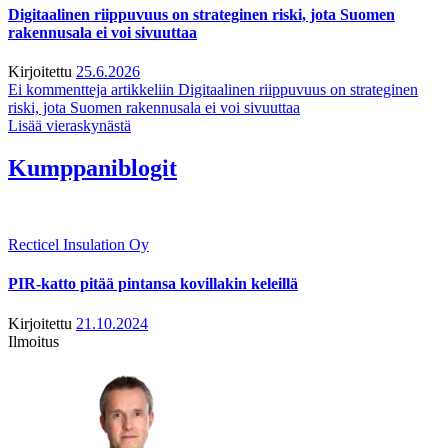
Digitaalinen riippuvuus on strateginen riski, jota Suomen
rakennusala ei voi sivuuttaa
Kirjoitettu
25.6.2026
Ei kommentteja
artikkeliin Digitaalinen riippuvuus on strateginen
riski, jota Suomen rakennusala ei voi sivuuttaa
Lisää vieraskynästä
Kumppaniblogit
Recticel Insulation Oy
PIR-katto pitää pintansa kovillakin keleillä
Kirjoitettu
21.10.2024
Ilmoitus