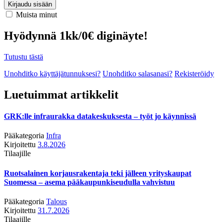
Kirjaudu sisään
Muista minut
Hyödynnä 1kk/0€ diginäyte!
Tutustu tästä
Unohditko käyttäjätunnuksesi?
Unohditko salasanasi?
Rekisteröidy
Luetuimmat artikkelit
GRK:lle infraurakka datakeskuksesta – työt jo käynnissä
Pääkategoria
Infra
Kirjoitettu
3.8.2026
Tilaajille
Ruotsalainen korjausrakentaja teki jälleen yrityskaupat
Suomessa – asema pääkaupunkiseudulla vahvistuu
Pääkategoria
Talous
Kirjoitettu
31.7.2026
Tilaajille