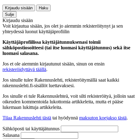
Kirjaudu sisään
Haku
Sulje
Kirjaudu sisään
Voit kirjautua sisään, jos olet jo aiemmin rekisteröitynyt ja sen
yhteydessä luonut käyttäjäprofiilin
Käyttäjäprofiilissa käyttäjätunnuksenasi toimii
sähköpostiosoitteesi (tai itse luomasi käyttäjätunnus) sekä itse
luomasi salasana.
Jos et ole aiemmin kirjautunut sisään, sinun on ensin
rekisteröidyttävä täällä
.
Jos sinulle tulee Rakennuslehti, rekisteröitymällä saat kaikki
rakennuslehti.fi-sisällöt luettavaksesi.
Jos sinulle ei tule Rakennuslehteä, voit silti rekisteröityä, jolloin saat
oikeuden kommentoida lukottomia artikkeleita, mutta et pääse
lukemaan lukittuja artikkeleita.
Tilaa Rakennuslehti tästä
tai hyödynnä
maksuton koejakso tästä
.
Sähköposti tai käyttäjätunnus
Salasana