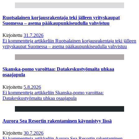
Ruotsalainen korjausrakentaja teki jälleen yrityskaupat
Suomessa – asema pääkaupunkiseudulla vahvistuu
Kirjoitettu
31.7.2026
Ei kommentteja
artikkeliin Ruotsalainen korjausrakentaja teki jälleen
yrityskaupat Suomessa – asema pääkaupunkiseudulla vahvistuu
Skanska-pomo varoittaa: Datakeskustyömaita uhkaa
osaajapula
Kirjoitettu
5.8.2026
Ei kommentteja
artikkeliin Skanska-pomo varoittaa:
Datakeskustyömaita uhkaa osaajapula
Aurora Sea Resortin rakentaminen käynnistyy Iissä
Kirjoitettu
30.7.2026
Ei kommentteja
artikkeliin Aurora Sea Resortin rakentaminen