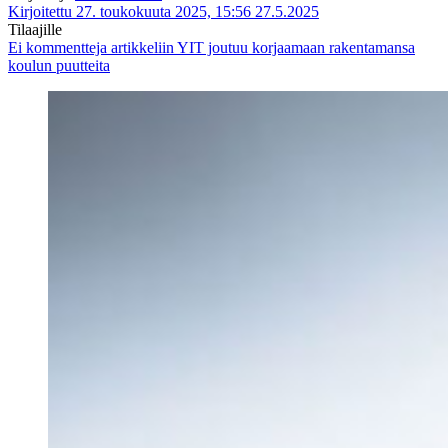
Kirjoitettu 27. toukokuuta 2025, 15:56
27.5.2025
Tilaajille
Ei kommentteja
artikkeliin YIT joutuu korjaamaan rakentamansa
koulun puutteita