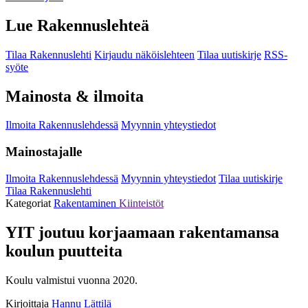
Lue Rakennuslehteä
Tilaa Rakennuslehti
Kirjaudu näköislehteen
Tilaa uutiskirje
RSS-
syöte
Mainosta & ilmoita
Ilmoita Rakennuslehdessä
Myynnin yhteystiedot
Mainostajalle
Ilmoita Rakennuslehdessä
Myynnin yhteystiedot
Tilaa uutiskirje
Tilaa Rakennuslehti
Kategoriat
Rakentaminen
Kiinteistöt
YIT joutuu korjaamaan rakentamansa
koulun puutteita
Koulu valmistui vuonna 2020.
Kirjoittaja
Hannu Lättilä