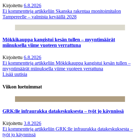
Kirjoitettu
6.8.2026
Ei kommentteja
artikkeliin Skanska rakentaa monitoimitalon
Tampereelle – valmista keväällä 2028
Mökkikauppa kangistui kesän tullen – myyntimäärät
miinuksella viime vuoteen verrattuna
Kirjoitettu
6.8.2026
Ei kommentteja
artikkeliin Mökkikauppa kangistui kesän tullen –
myyntimäärät miinuksella viime vuoteen verrattuna
Lisää uutisia
Viikon luetuimmat
GRK:lle infraurakka datakeskuksesta – työt jo käynnissä
Kirjoitettu
3.8.2026
Ei kommentteja
artikkeliin GRK:lle infraurakka datakeskuksesta –
työt jo käynnissä