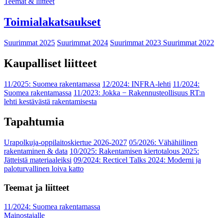
Teemat & liitteet
Toimialakatsaukset
Suurimmat 2025
Suurimmat 2024
Suurimmat 2023
Suurimmat 2022
Kaupalliset liitteet
11/2025: Suomea rakentamassa
12/2024: INFRA-lehti
11/2024:
Suomea rakentamassa
11/2023: Jokka − Rakennusteollisuus RT:n
lehti kestävästä rakentamisesta
Tapahtumia
Urapolkuja-oppilaitoskiertue 2026-2027
05/2026: Vähähiilinen
rakentaminen & data
10/2025: Rakentamisen kiertotalous 2025:
Jätteistä materiaaleiksi
09/2024: Recticel Talks 2024: Moderni ja
paloturvallinen loiva katto
Teemat ja liitteet
11/2024: Suomea rakentamassa
Mainostajalle