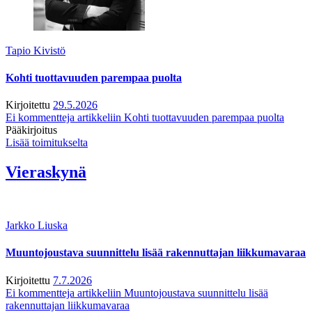
Tapio Kivistö
Kohti tuottavuuden parempaa puolta
Kirjoitettu
29.5.2026
Ei kommentteja
artikkeliin Kohti tuottavuuden parempaa puolta
Pääkirjoitus
Lisää toimitukselta
Vieraskynä
Jarkko Liuska
Muuntojoustava suunnittelu lisää rakennuttajan liikkumavaraa
Kirjoitettu
7.7.2026
Ei kommentteja
artikkeliin Muuntojoustava suunnittelu lisää
rakennuttajan liikkumavaraa