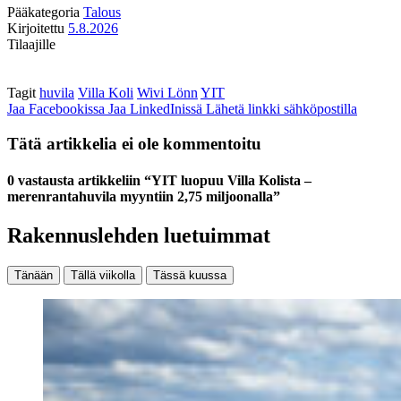
Pääkategoria
Talous
Kirjoitettu
5.8.2026
Tilaajille
Tagit
huvila
Villa Koli
Wivi Lönn
YIT
Jaa Facebookissa
Jaa LinkedInissä
Lähetä linkki sähköpostilla
Tätä artikkelia ei ole kommentoitu
0 vastausta artikkeliin “YIT luopuu Villa Kolista –
merenrantahuvila myyntiin 2,75 miljoonalla”
Rakennuslehden luetuimmat
Tänään
Tällä viikolla
Tässä kuussa