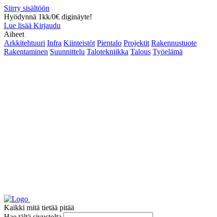
Siirry sisältöön
Hyödynnä 1kk/0€ diginäyte!
Lue lisää
Kirjaudu
Aiheet
Arkkitehtuuri
Infra
Kiinteistöt
Pientalo
Projektit
Rakennustuote
Rakentaminen
Suunnittelu
Talotekniikka
Talous
Työelämä
Kaikki mitä tietää pitää
Hae tältä sivustolta