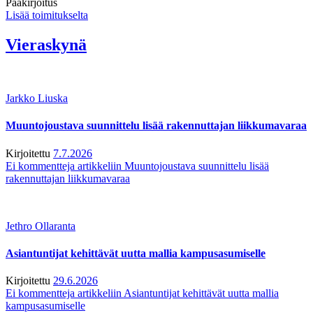
Pääkirjoitus
Lisää toimitukselta
Vieraskynä
Jarkko Liuska
Muuntojoustava suunnittelu lisää rakennuttajan liikkumavaraa
Kirjoitettu
7.7.2026
Ei kommentteja
artikkeliin Muuntojoustava suunnittelu lisää
rakennuttajan liikkumavaraa
Jethro Ollaranta
Asiantuntijat kehittävät uutta mallia kampusasumiselle
Kirjoitettu
29.6.2026
Ei kommentteja
artikkeliin Asiantuntijat kehittävät uutta mallia
kampusasumiselle