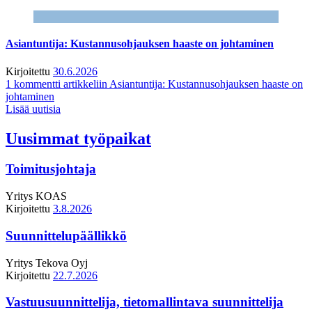
Asiantuntija: Kustannusohjauksen haaste on johtaminen
Kirjoitettu
30.6.2026
1 kommentti
artikkeliin Asiantuntija: Kustannusohjauksen haaste on
johtaminen
Lisää uutisia
Uusimmat työpaikat
Toimitusjohtaja
Yritys
KOAS
Kirjoitettu
3.8.2026
Suunnittelupäällikkö
Yritys
Tekova Oyj
Kirjoitettu
22.7.2026
Vastuusuunnittelija, tietomallintava suunnittelija