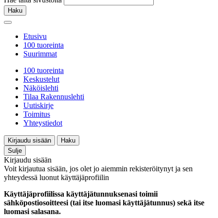
Haku
Etusivu
100 tuoreinta
Suurimmat
100 tuoreinta
Keskustelut
Näköislehti
Tilaa Rakennuslehti
Uutiskirje
Toimitus
Yhteystiedot
Kirjaudu sisään
Haku
Sulje
Kirjaudu sisään
Voit kirjautua sisään, jos olet jo aiemmin rekisteröitynyt ja sen
yhteydessä luonut käyttäjäprofiilin
Käyttäjäprofiilissa käyttäjätunnuksenasi toimii
sähköpostiosoitteesi (tai itse luomasi käyttäjätunnus) sekä itse
luomasi salasana.