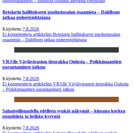
miljoonatappion – miinusta roimasti aiempaa enemmän
Betolarin hallitukseen puolustusalan osaamista – Dahlbom
jatkaa puheenjohtajana
Kirjoitettu
7.8.2026
Ei kommentteja
artikkeliin Betolarin hallitukseen puolustusalan
osaamista – Dahlbom jatkaa puheenjohtajana
VRJ:lle Väyläviraston tieurakka Oulusta – Poikkimaantien
parantaminen jatkuu
Kirjoitettu
7.8.2026
Ei kommentteja
artikkeliin VRJ:lle Väyläviraston tieurakka Oulusta
– Poikkimaantien parantaminen jatkuu
Sahateollisuudella edelleen synkät näkymät – kiusana korkea
puunhinta ja heikko kysyntä
Kirjoitettu
7.8.2026