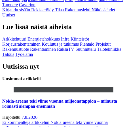
Tampere
Caverion
Kirjaudu sisään
Rekisteröidy
Tilaa Rakennuslehti
Näköislehdet
Uutiset
Lue lisää näistä aiheista
Arkkitehtuuri
Energiatehokkuus
Infra
Kiinteistöt
Korjausrakentaminen
Koulutus ja tutkimus
Pientalo
Projektit
Rakennustuote
Rakentaminen
RaksaTV
Suunnittelu
Talotekniikka
Talous
Työelämä
Uutisissa nyt
Uusimmat artikkelit
Nokia-areena teki viime vuonna miljoonatappion – miinusta
roimasti aiempaa enemmän
Kirjoitettu
7.8.2026
Ei kommentteja
artikkeliin Nokia-areena teki viime vuonna