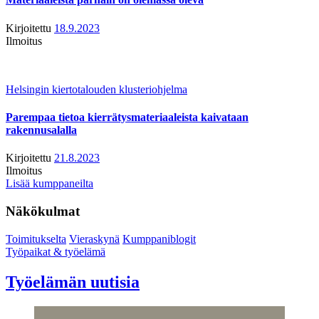
Kirjoitettu
18.9.2023
Ilmoitus
Helsingin kiertotalouden klusteriohjelma
Parempaa tietoa kierrätysmateriaaleista kaivataan
rakennusalalla
Kirjoitettu
21.8.2023
Ilmoitus
Lisää kumppaneilta
Näkökulmat
Toimitukselta
Vieraskynä
Kumppaniblogit
Työpaikat & työelämä
Työelämän uutisia