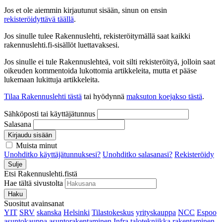
Jos et ole aiemmin kirjautunut sisään, sinun on ensin
rekisteröidyttävä täällä
.
Jos sinulle tulee Rakennuslehti, rekisteröitymällä saat kaikki
rakennuslehti.fi-sisällöt luettavaksesi.
Jos sinulle ei tule Rakennuslehteä, voit silti rekisteröityä, jolloin saat
oikeuden kommentoida lukottomia artikkeleita, mutta et pääse
lukemaan lukittuja artikkeleita.
Tilaa Rakennuslehti tästä
tai hyödynnä
maksuton koejakso tästä
.
Sähköposti tai käyttäjätunnus
Salasana
Kirjaudu sisään
Muista minut
Unohditko käyttäjätunnuksesi?
Unohditko salasanasi?
Rekisteröidy
Sulje
Etsi Rakennuslehti.fistä
Hae tältä sivustolta
Haku
Suositut avainsanat
YIT
SRV
skanska
Helsinki
Tilastokeskus
yrityskauppa
NCC
Espoo
asuntokauppa
asuntorakentaminen
Infra
talotekniikka
rakentaminen