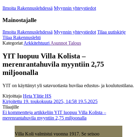
Ilmoita Rakennuslehdessä
Myynnin yhteystiedot
Mainostajalle
Ilmoita Rakennuslehdessä
Myynnin yhteystiedot
Tilaa uutiskirje
Tilaa Rakennuslehti
Kategoriat
Arkkitehtuuri
Asunnot
Talous
YIT luopuu Villa Kolista –
merenrantahuvila myyntiin 2,75
miljoonalla
YIT on käyttänyt yli satavuotiasta huvilaa edustus- ja koulutustilana.
Kirjoittaja
Heta Ylitie HS
Kirjoitettu 19. toukokuuta 2025, 14:58
19.5.2025
Tilaajille
Ei kommentteja
artikkeliin YIT luopuu Villa Kolista –
merenrantahuvila myyntiin 2,75 miljoonalla
Villa Koli valmistui vuonna 1917. Se seisoo