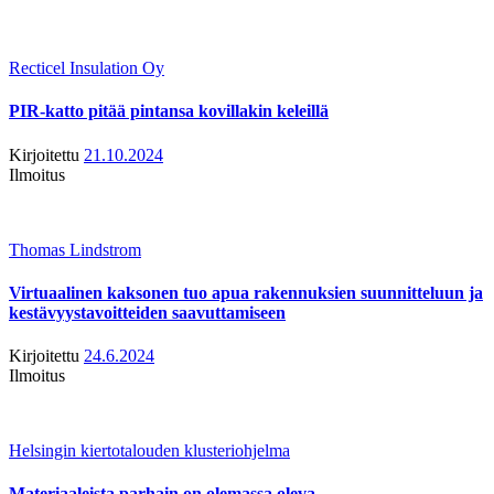
Recticel Insulation Oy
PIR-katto pitää pintansa kovillakin keleillä
Kirjoitettu
21.10.2024
Ilmoitus
Thomas Lindstrom
Virtuaalinen kaksonen tuo apua rakennuksien suunnitteluun ja
kestävyystavoitteiden saavuttamiseen
Kirjoitettu
24.6.2024
Ilmoitus
Helsingin kiertotalouden klusteriohjelma
Materiaaleista parhain on olemassa oleva