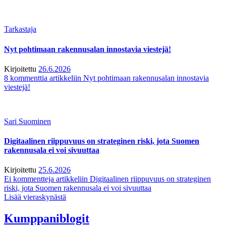
Tarkastaja
Nyt pohtimaan rakennusalan innostavia viestejä!
Kirjoitettu
26.6.2026
8 kommenttia
artikkeliin Nyt pohtimaan rakennusalan innostavia
viestejä!
Sari Suominen
Digitaalinen riippuvuus on strateginen riski, jota Suomen
rakennusala ei voi sivuuttaa
Kirjoitettu
25.6.2026
Ei kommentteja
artikkeliin Digitaalinen riippuvuus on strateginen
riski, jota Suomen rakennusala ei voi sivuuttaa
Lisää vieraskynästä
Kumppaniblogit