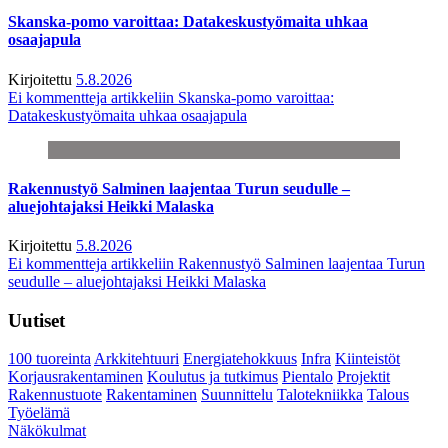
Skanska-pomo varoittaa: Datakeskustyömaita uhkaa
osaajapula
Kirjoitettu
5.8.2026
Ei kommentteja
artikkeliin Skanska-pomo varoittaa:
Datakeskustyömaita uhkaa osaajapula
Rakennustyö Salminen laajentaa Turun seudulle –
aluejohtajaksi Heikki Malaska
Kirjoitettu
5.8.2026
Ei kommentteja
artikkeliin Rakennustyö Salminen laajentaa Turun
seudulle – aluejohtajaksi Heikki Malaska
Uutiset
100 tuoreinta
Arkkitehtuuri
Energiatehokkuus
Infra
Kiinteistöt
Korjausrakentaminen
Koulutus ja tutkimus
Pientalo
Projektit
Rakennustuote
Rakentaminen
Suunnittelu
Talotekniikka
Talous
Työelämä
Näkökulmat