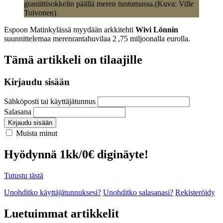
graniittisokkelin päällä meren tuntumassa.(Kuva: Ville
Toivonen)
Espoon Matinkylässä myydään arkkitehti
Wivi Lönnin
suunnittelemaa merenranta­huvilaa 2 ,75 miljoonalla eurolla.
Tämä artikkeli on tilaajille
Kirjaudu sisään
Sähköposti tai käyttäjätunnus
Salasana
Kirjaudu sisään
Muista minut
Hyödynnä 1kk/0€ diginäyte!
Tutustu tästä
Unohditko käyttäjätunnuksesi?
Unohditko salasanasi?
Rekisteröidy
Luetuimmat artikkelit