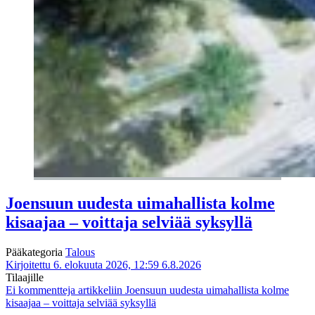
Joensuun uudesta uimahallista kolme
kisaajaa – voittaja selviää syksyllä
Pääkategoria
Talous
Kirjoitettu 6. elokuuta 2026, 12:59
6.8.2026
Tilaajille
Ei kommentteja
artikkeliin Joensuun uudesta uimahallista kolme
kisaajaa – voittaja selviää syksyllä