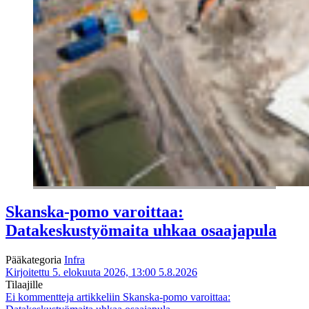
Skanska-pomo varoittaa:
Datakeskustyömaita uhkaa osaajapula
Pääkategoria
Infra
Kirjoitettu 5. elokuuta 2026, 13:00
5.8.2026
Tilaajille
Ei kommentteja
artikkeliin Skanska-pomo varoittaa: