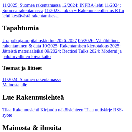
11/2025: Suomea rakentamassa
12/2024: INFRA-lehti
11/2024:
Suomea rakentamassa
11/2023: Jokka − Rakennusteollisuus RT:n
lehti kestävästä rakentamisesta
Tapahtumia
Urapolkuja-oppilaitoskiertue 2026-2027
05/2026: Vähähiilinen
rakentaminen & data
10/2025: Rakentamisen kiertotalous 2025:
Jätteistä materiaaleiksi
09/2024: Recticel Talks 2024: Moderni ja
paloturvallinen loiva katto
Teemat ja liitteet
11/2024: Suomea rakentamassa
Mainostajalle
Lue Rakennuslehteä
Tilaa Rakennuslehti
Kirjaudu näköislehteen
Tilaa uutiskirje
RSS-
syöte
Mainosta & ilmoita