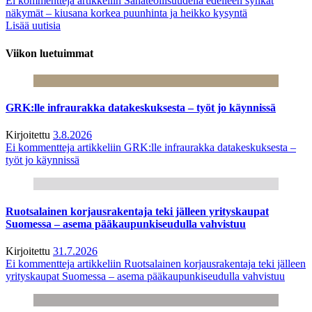
Ei kommentteja
artikkeliin Sahateollisuudella edelleen synkät
näkymät – kiusana korkea puunhinta ja heikko kysyntä
Lisää uutisia
Viikon luetuimmat
GRK:lle infraurakka datakeskuksesta – työt jo käynnissä
Kirjoitettu
3.8.2026
Ei kommentteja
artikkeliin GRK:lle infraurakka datakeskuksesta –
työt jo käynnissä
Ruotsalainen korjausrakentaja teki jälleen yrityskaupat
Suomessa – asema pääkaupunkiseudulla vahvistuu
Kirjoitettu
31.7.2026
Ei kommentteja
artikkeliin Ruotsalainen korjausrakentaja teki jälleen
yrityskaupat Suomessa – asema pääkaupunkiseudulla vahvistuu