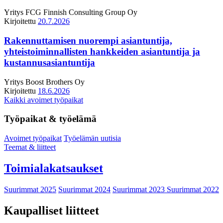
Yritys
FCG Finnish Consulting Group Oy
Kirjoitettu
20.7.2026
Rakennuttamisen nuorempi asiantuntija,
yhteistoiminnallisten hankkeiden asiantuntija ja
kustannusasiantuntija
Yritys
Boost Brothers Oy
Kirjoitettu
18.6.2026
Kaikki avoimet työpaikat
Työpaikat & työelämä
Avoimet työpaikat
Työelämän uutisia
Teemat & liitteet
Toimialakatsaukset
Suurimmat 2025
Suurimmat 2024
Suurimmat 2023
Suurimmat 2022
Kaupalliset liitteet