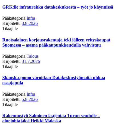
GRK:lle infraurakka datakeskuksesta – työt jo käynnissä
Pääkategoria
Infra
Kirjoitettu
3.8.2026
Tilaajille
Ruotsalainen korjausrakentaja teki jälleen yrityskaupat
Suomessa – asema pääkaupunkiseudulla vahvistuu
Pääkategoria
Talous
Kirjoitettu
31.7.2026
Tilaajille
Skanska-pomo varoittaa: Datakeskustyömaita uhkaa
osaajapula
Pääkategoria
Infra
Kirjoitettu
5.8.2026
Tilaajille
Rakennustyö Salminen laajentaa Turun seudulle –
aluejohtajaksi Heikki Malaska