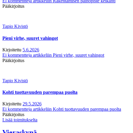
Ei kommentteja
artikkeliin Rakentamisen painopiste keikahti
Pääkirjoitus
Tapio Kivistö
Pieni virhe, suuret vahingot
Kirjoitettu
5.6.2026
Ei kommentteja
artikkeliin Pieni virhe, suuret vahingot
Pääkirjoitus
Tapio Kivistö
Kohti tuottavuuden parempaa puolta
Kirjoitettu
29.5.2026
Ei kommentteja
artikkeliin Kohti tuottavuuden parempaa puolta
Pääkirjoitus
Lisää toimitukselta
Vieraskynä