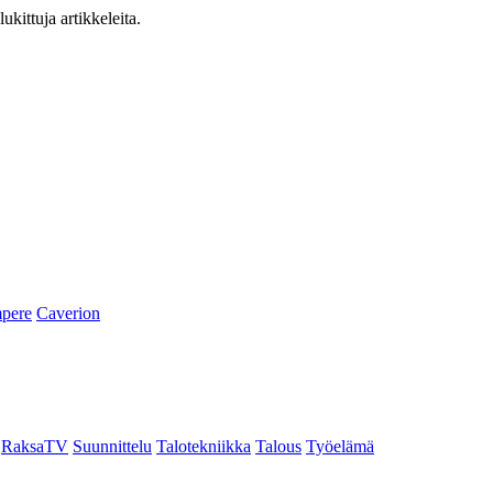
ukittuja artikkeleita.
pere
Caverion
RaksaTV
Suunnittelu
Talotekniikka
Talous
Työelämä