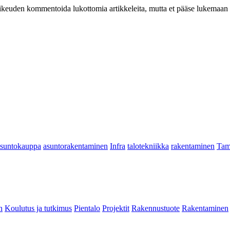
at oikeuden kommentoida lukottomia artikkeleita, mutta et pääse lukemaan l
asuntokauppa
asuntorakentaminen
Infra
talotekniikka
rakentaminen
Tam
n
Koulutus ja tutkimus
Pientalo
Projektit
Rakennustuote
Rakentaminen