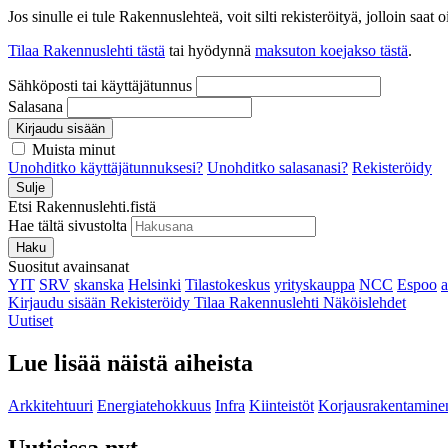
Jos sinulle ei tule Rakennuslehteä, voit silti rekisteröityä, jolloin sa
Tilaa Rakennuslehti tästä
tai hyödynnä
maksuton koejakso tästä
.
Sähköposti tai käyttäjätunnus
Salasana
Kirjaudu sisään
Muista minut
Unohditko käyttäjätunnuksesi?
Unohditko salasanasi?
Rekisteröidy
Sulje
Etsi Rakennuslehti.fistä
Hae tältä sivustolta
Haku
Suositut avainsanat
YIT
SRV
skanska
Helsinki
Tilastokeskus
yrityskauppa
NCC
Espoo
Kirjaudu sisään
Rekisteröidy
Tilaa Rakennuslehti
Näköislehdet
Uutiset
Lue lisää näistä aiheista
Arkkitehtuuri
Energiatehokkuus
Infra
Kiinteistöt
Korjausrakentamine
Uutisissa nyt