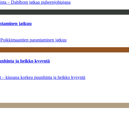
amista – Dahlbom jatkaa puheenjohtajana
antaminen jatkuu
– Poikkimaantien parantaminen jatkuu
unhinta ja heikko kysyntä
ät – kiusana korkea puunhinta ja heikko kysyntä