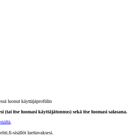
ssä luonut käyttäjäprofiilin
i (tai itse luomasi käyttäjätunnus) sekä itse luomasi salasana.
täällä
.
hti.fi-sisällöt luettavaksesi.