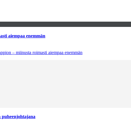
imasti aiempaa enemmän
tappion – miinusta roimasti aiempaa enemmän
aa puheenjohtajana