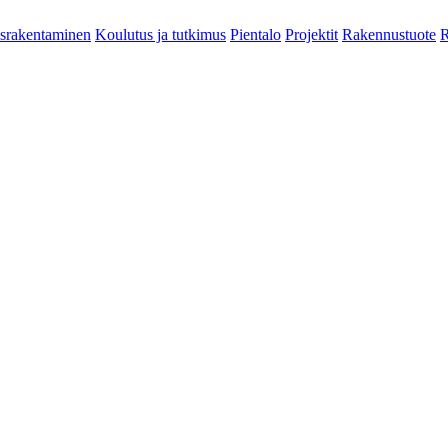
srakentaminen
Koulutus ja tutkimus
Pientalo
Projektit
Rakennustuote
R