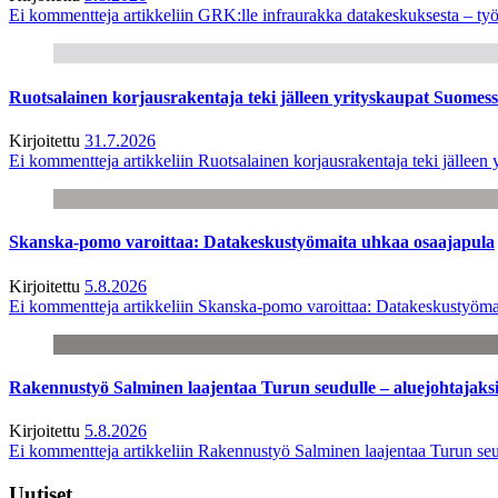
Ei kommentteja
artikkeliin GRK:lle infraurakka datakeskuksesta – työ
Ruotsalainen korjausrakentaja teki jälleen yrityskaupat Suome
Kirjoitettu
31.7.2026
Ei kommentteja
artikkeliin Ruotsalainen korjausrakentaja teki jälle
Skanska-pomo varoittaa: Datakeskustyömaita uhkaa osaajapula
Kirjoitettu
5.8.2026
Ei kommentteja
artikkeliin Skanska-pomo varoittaa: Datakeskustyöma
Rakennustyö Salminen laajentaa Turun seudulle – aluejohtajaks
Kirjoitettu
5.8.2026
Ei kommentteja
artikkeliin Rakennustyö Salminen laajentaa Turun seu
Uutiset