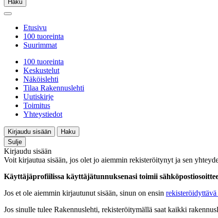
Haku
Etusivu
100 tuoreinta
Suurimmat
100 tuoreinta
Keskustelut
Näköislehti
Tilaa Rakennuslehti
Uutiskirje
Toimitus
Yhteystiedot
Kirjaudu sisään
Haku
Sulje
Kirjaudu sisään
Voit kirjautua sisään, jos olet jo aiemmin rekisteröitynyt ja sen yhteyde
Käyttäjäprofiilissa käyttäjätunnuksenasi toimii sähköpostiosoittees
Jos et ole aiemmin kirjautunut sisään, sinun on ensin
rekisteröidyttävä 
Jos sinulle tulee Rakennuslehti, rekisteröitymällä saat kaikki rakennusle