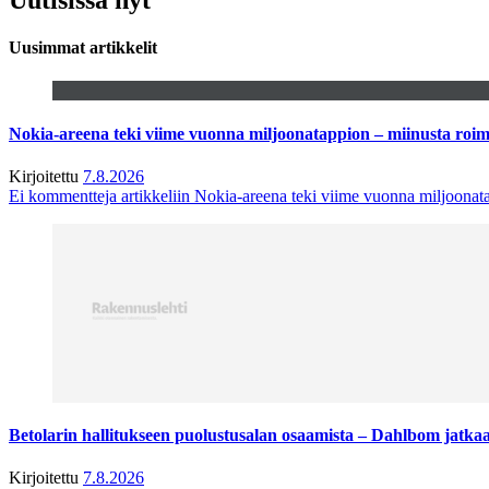
Uusimmat artikkelit
Nokia-areena teki viime vuonna miljoonatappion – miinusta ro
Kirjoitettu
7.8.2026
Ei kommentteja
artikkeliin Nokia-areena teki viime vuonna miljoona
Betolarin hallitukseen puolustusalan osaamista – Dahlbom jatk
Kirjoitettu
7.8.2026