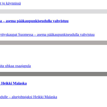
t jo käynnissä
ssa – asema pääkaupunkiseudulla vahvistuu
en yrityskaupat Suomessa – asema pääkaupunkiseudulla vahvistuu
ita uhkaa osaajapula
i Heikki Malaska
dulle – aluejohtajaksi Heikki Malaska