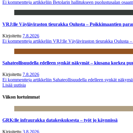
Ei kommentteja
artikkeliin Betolarin hallitukseen puolustusalan osa
VRJ:lle Väyläviraston tieurakka Oulusta – Poikkimaantien par
Kirjoitettu
7.8.2026
Ei kommentteja
artikkeliin VRJ:lle Väyläviraston tieurakka Oulusta 
Sahateollisuudella edelleen synkät näkymät – kiusana korkea pu
Kirjoitettu
7.8.2026
Ei kommentteja
artikkeliin Sahateollisuudella edelleen synkät näkym
Lisää uutisia
Viikon luetuimmat
GRK:lle infraurakka datakeskuksesta – työt jo käynnissä
Kirjoitettu
3.8.2026