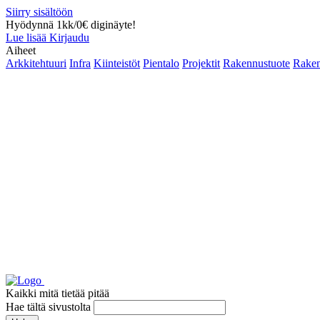
Siirry sisältöön
Hyödynnä 1kk/0€ diginäyte!
Lue lisää
Kirjaudu
Aiheet
Arkkitehtuuri
Infra
Kiinteistöt
Pientalo
Projektit
Rakennustuote
Raken
Kaikki mitä tietää pitää
Hae tältä sivustolta