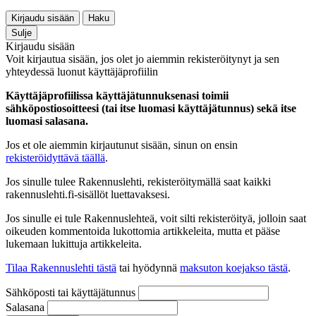
Kirjaudu sisään
Haku
Sulje
Kirjaudu sisään
Voit kirjautua sisään, jos olet jo aiemmin rekisteröitynyt ja sen
yhteydessä luonut käyttäjäprofiilin
Käyttäjäprofiilissa käyttäjätunnuksenasi toimii
sähköpostiosoitteesi (tai itse luomasi käyttäjätunnus) sekä itse
luomasi salasana.
Jos et ole aiemmin kirjautunut sisään, sinun on ensin
rekisteröidyttävä täällä
.
Jos sinulle tulee Rakennuslehti, rekisteröitymällä saat kaikki
rakennuslehti.fi-sisällöt luettavaksesi.
Jos sinulle ei tule Rakennuslehteä, voit silti rekisteröityä, jolloin saat
oikeuden kommentoida lukottomia artikkeleita, mutta et pääse
lukemaan lukittuja artikkeleita.
Tilaa Rakennuslehti tästä
tai hyödynnä
maksuton koejakso tästä
.
Sähköposti tai käyttäjätunnus
Salasana