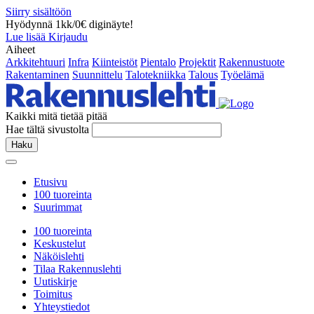
Siirry sisältöön
Hyödynnä 1kk/0€ diginäyte!
Lue lisää
Kirjaudu
Aiheet
Arkkitehtuuri
Infra
Kiinteistöt
Pientalo
Projektit
Rakennustuote
Rakentaminen
Suunnittelu
Talotekniikka
Talous
Työelämä
Kaikki mitä tietää pitää
Hae tältä sivustolta
Haku
Etusivu
100 tuoreinta
Suurimmat
100 tuoreinta
Keskustelut
Näköislehti
Tilaa Rakennuslehti
Uutiskirje
Toimitus
Yhteystiedot