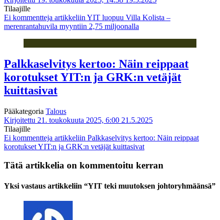
Tilaajille
Ei kommentteja
artikkeliin YIT luopuu Villa Kolista –
merenrantahuvila myyntiin 2,75 miljoonalla
Palkkaselvitys kertoo: Näin reippaat
korotukset YIT:n ja GRK:n vetäjät
kuittasivat
Pääkategoria
Talous
Kirjoitettu 21. toukokuuta 2025, 6:00
21.5.2025
Tilaajille
Ei kommentteja
artikkeliin Palkkaselvitys kertoo: Näin reippaat
korotukset YIT:n ja GRK:n vetäjät kuittasivat
Tätä artikkelia on kommentoitu kerran
Yksi vastaus artikkeliin “YIT teki muutoksen johtoryhmäänsä”