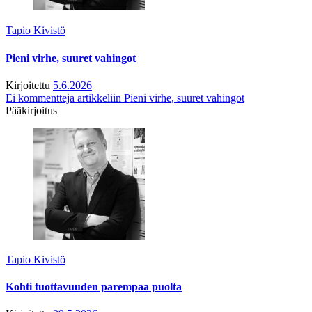
Tapio Kivistö
Pieni virhe, suuret vahingot
Kirjoitettu
5.6.2026
Ei kommentteja
artikkeliin Pieni virhe, suuret vahingot
Pääkirjoitus
Tapio Kivistö
Kohti tuottavuuden parempaa puolta