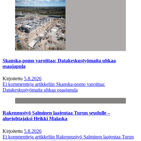
Skanska-pomo varoittaa: Datakeskustyömaita uhkaa
osaajapula
Kirjoitettu
5.8.2026
Ei kommentteja
artikkeliin Skanska-pomo varoittaa:
Datakeskustyömaita uhkaa osaajapula
Rakennustyö Salminen laajentaa Turun seudulle –
aluejohtajaksi Heikki Malaska
Kirjoitettu
5.8.2026
Ei kommentteja
artikkeliin Rakennustyö Salminen laajentaa Turun