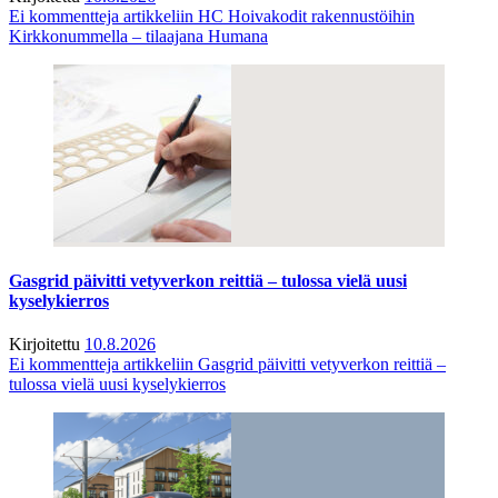
Ei kommentteja
artikkeliin HC Hoivakodit rakennustöihin
Kirkkonummella – tilaajana Humana
Gasgrid päivitti vetyverkon reittiä – tulossa vielä uusi
kyselykierros
Kirjoitettu
10.8.2026
Ei kommentteja
artikkeliin Gasgrid päivitti vetyverkon reittiä –
tulossa vielä uusi kyselykierros