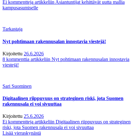
Ei kommentteja
artikkeliin Asiantuntijat kehittävät uutta mallia
kampusasumiselle
Tarkastaja
Nyt pohtimaan rakennusalan innostavia viestejä!
Kirjoitettu
26.6.2026
8 kommenttia
artikkeliin Nyt pohtimaan rakennusalan innostavia
viestejä!
Sari Suominen
Digitaalinen riippuvuus on strateginen riski, jota Suomen
rakennusala ei voi sivuuttaa
Kirjoitettu
25.6.2026
Ei kommentteja
artikkeliin Digitaalinen riippuvuus on strateginen
riski, jota Suomen rakennusala ei voi sivuuttaa
Lisää vieraskynästä