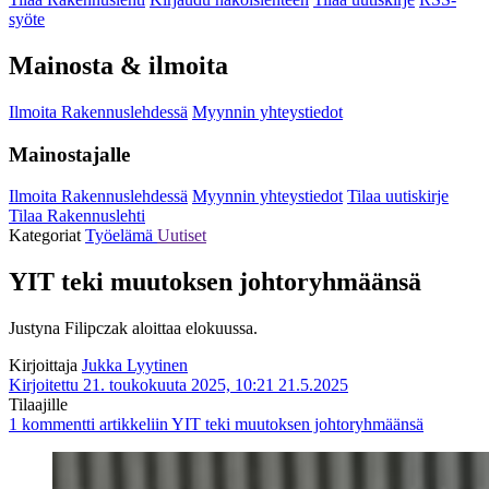
syöte
Mainosta & ilmoita
Ilmoita Rakennuslehdessä
Myynnin yhteystiedot
Mainostajalle
Ilmoita Rakennuslehdessä
Myynnin yhteystiedot
Tilaa uutiskirje
Tilaa Rakennuslehti
Kategoriat
Työelämä
Uutiset
YIT teki muutoksen johtoryhmäänsä
Justyna Filipczak aloittaa elokuussa.
Kirjoittaja
Jukka Lyytinen
Kirjoitettu 21. toukokuuta 2025, 10:21
21.5.2025
Tilaajille
1 kommentti
artikkeliin YIT teki muutoksen johtoryhmäänsä