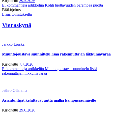
Kirjoitettu
29.5.2026
Ei kommentteja
artikkeliin Kohti tuottavuuden parempaa puolta
Pääkirjoitus
Lisää toimitukselta
Vieraskynä
Jarkko Liuska
Muuntojoustava suunnittelu lisää rakennuttajan liikkumavaraa
Kirjoitettu
7.7.2026
Ei kommentteja
artikkeliin Muuntojoustava suunnittelu lisää
rakennuttajan liikkumavaraa
Jethro Ollaranta
Asiantuntijat kehittävät uutta mallia kampusasumiselle
Kirjoitettu
29.6.2026