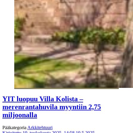
YIT luopuu Villa Kolista –
merenrantahuvila myyntiin 2,75
miljoonalla
Pääkategoria
Arkkitehtuuri
Kirjoitettu 19. toukokuuta 2025, 14:58
19.5.2025