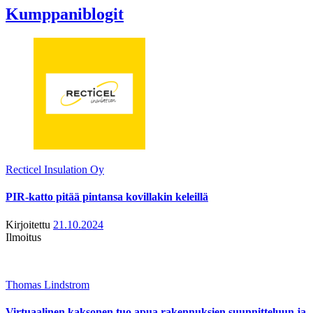
Kumppaniblogit
Recticel Insulation Oy
PIR-katto pitää pintansa kovillakin keleillä
Kirjoitettu
21.10.2024
Ilmoitus
Thomas Lindstrom
Virtuaalinen kaksonen tuo apua rakennuksien suunnitteluun ja