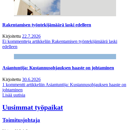
Rakentamisen työntekijämäärä laski edelleen
Kirjoitettu
22.7.2026
Ei kommentteja
artikkeliin Rakentamisen työntekijämäärä laski
edelleen
Asiantuntija: Kustannusohjauksen haaste on johtaminen
Kirjoitettu
30.6.2026
1 kommentti
artikkeliin Asiantuntija: Kustannusohjauksen haaste on
johtaminen
Lisää uutisia
Uusimmat työpaikat
Toimitusjohtaja