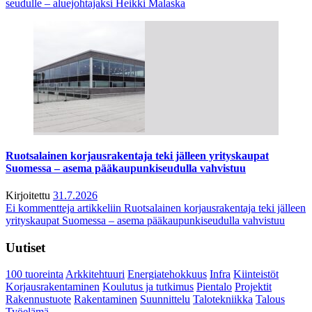
seudulle – aluejohtajaksi Heikki Malaska
Ruotsalainen korjausrakentaja teki jälleen yrityskaupat
Suomessa – asema pääkaupunkiseudulla vahvistuu
Kirjoitettu
31.7.2026
Ei kommentteja
artikkeliin Ruotsalainen korjausrakentaja teki jälleen
yrityskaupat Suomessa – asema pääkaupunkiseudulla vahvistuu
Uutiset
100 tuoreinta
Arkkitehtuuri
Energiatehokkuus
Infra
Kiinteistöt
Korjausrakentaminen
Koulutus ja tutkimus
Pientalo
Projektit
Rakennustuote
Rakentaminen
Suunnittelu
Talotekniikka
Talous
Työelämä