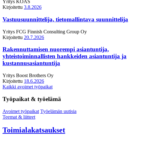
Yritys
KOAS
Kirjoitettu
3.8.2026
Vastuusuunnittelija, tietomallintava suunnittelija
Yritys
FCG Finnish Consulting Group Oy
Kirjoitettu
20.7.2026
Rakennuttamisen nuorempi asiantuntija,
yhteistoiminnallisten hankkeiden asiantuntija ja
kustannusasiantuntija
Yritys
Boost Brothers Oy
Kirjoitettu
18.6.2026
Kaikki avoimet työpaikat
Työpaikat & työelämä
Avoimet työpaikat
Työelämän uutisia
Teemat & liitteet
Toimialakatsaukset