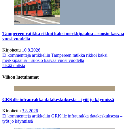
Tampereen ratikka rikkoi kaksi merkkipaalua – suosio kasvaa
vuosi vuodelta
Kirjoitettu
10.8.2026
Ei kommentteja
artikkeliin Tampereen ratikka rikkoi kaksi
merkkipaalua – suosio kasvaa vuosi vuodelta
Lisää uutisia
Viikon luetuimmat
GRK:lle infraurakka datakeskuksesta – työt jo käynnissä
Kirjoitettu
3.8.2026
Ei kommentteja
artikkeliin GRK:lle infraurakka datakeskuksesta –
työt jo käynnissä