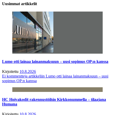
Uusimmat artikkelit
Lumo otti lainaa lainanmaksuun – uusi sopimus OP:n kanssa
Kirjoitettu
10.8.2026
Ei kommentteja
artikkeliin Lumo otti lainaa lainanmaksuun – uusi
sopimus OP:n kanssa
HC Hoivakodit rakennustöihin Kirkkonummella – tilaajana
Humana
Kirjoitettu
10.8.2026