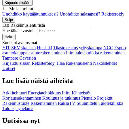
Kirjaudu sisään
Muista minut
Unohditko käyttäjätunnuksesi?
Unohditko salasanasi?
Rekisteröidy
Sulje
Etsi Rakennuslehti.fistä
Hae tältä sivustolta
Haku
Suositut avainsanat
YIT
SRV
skanska
Helsinki
Tilastokeskus
yrityskauppa
NCC
Espoo
asuntokauppa
asuntorakentaminen
Infra
talotekniikka
rakentaminen
Tampere
Caverion
Kirjaudu sisään
Rekisteröidy
Tilaa Rakennuslehti
Näköislehdet
Uutiset
Lue lisää näistä aiheista
Arkkitehtuuri
Energiatehokkuus
Infra
Kiinteistöt
Korjausrakentaminen
Koulutus ja tutkimus
Pientalo
Projektit
Rakennustuote
Rakentaminen
RaksaTV
Suunnittelu
Talotekniikka
Talous
Työelämä
Uutisissa nyt