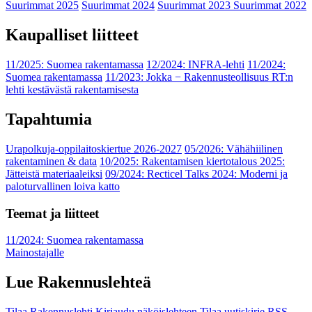
Suurimmat 2025
Suurimmat 2024
Suurimmat 2023
Suurimmat 2022
Kaupalliset liitteet
11/2025: Suomea rakentamassa
12/2024: INFRA-lehti
11/2024:
Suomea rakentamassa
11/2023: Jokka − Rakennusteollisuus RT:n
lehti kestävästä rakentamisesta
Tapahtumia
Urapolkuja-oppilaitoskiertue 2026-2027
05/2026: Vähähiilinen
rakentaminen & data
10/2025: Rakentamisen kiertotalous 2025:
Jätteistä materiaaleiksi
09/2024: Recticel Talks 2024: Moderni ja
paloturvallinen loiva katto
Teemat ja liitteet
11/2024: Suomea rakentamassa
Mainostajalle
Lue Rakennuslehteä
Tilaa Rakennuslehti
Kirjaudu näköislehteen
Tilaa uutiskirje
RSS-