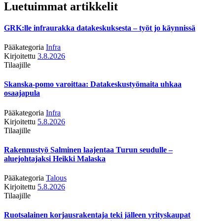
Luetuimmat artikkelit
GRK:lle infraurakka datakeskuksesta – työt jo käynnissä
Pääkategoria
Infra
Kirjoitettu
3.8.2026
Tilaajille
Skanska-pomo varoittaa: Datakeskustyömaita uhkaa
osaajapula
Pääkategoria
Infra
Kirjoitettu
5.8.2026
Tilaajille
Rakennustyö Salminen laajentaa Turun seudulle –
aluejohtajaksi Heikki Malaska
Pääkategoria
Talous
Kirjoitettu
5.8.2026
Tilaajille
Ruotsalainen korjausrakentaja teki jälleen yrityskaupat