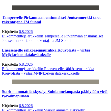
Tampereelle Pirkanmaan ensimmäiset Joutsenmerkki-talot –
rakentajana JM Suomi
Kirjoitettu
6.8.2026
Ei kommentteja
artikkeliin Tampereelle Pirkanmaan ensimmäiset
Joutsenmerkki-talot – rakentajana JM Suomi
Enersenselle sähköasemaurakka Kouvolasta – virtaa
Myllykosken datakeskukselle
Kirjoitettu
6.8.2026
Ei kommentteja
artikkeliin Enersenselle sähköasemaurakka
Kouvolasta – virtaa Myllykosken datakeskukselle
Starkin ammattilaiskysely: Suhdannekuopasta päädytään vielä
työvoimapulaan
Kirjoitettu
6.8.2026
Ei kommentteja
artikkeliin Starkin ammattilaiskysely: