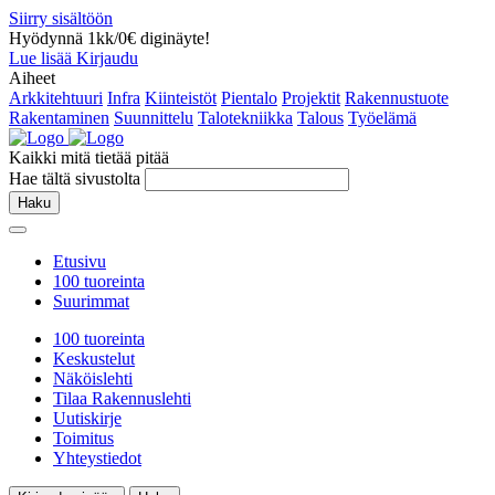
Siirry sisältöön
Hyödynnä 1kk/0€ diginäyte!
Lue lisää
Kirjaudu
Aiheet
Arkkitehtuuri
Infra
Kiinteistöt
Pientalo
Projektit
Rakennustuote
Rakentaminen
Suunnittelu
Talotekniikka
Talous
Työelämä
Kaikki mitä tietää pitää
Hae tältä sivustolta
Haku
Etusivu
100 tuoreinta
Suurimmat
100 tuoreinta
Keskustelut
Näköislehti
Tilaa Rakennuslehti
Uutiskirje
Toimitus
Yhteystiedot