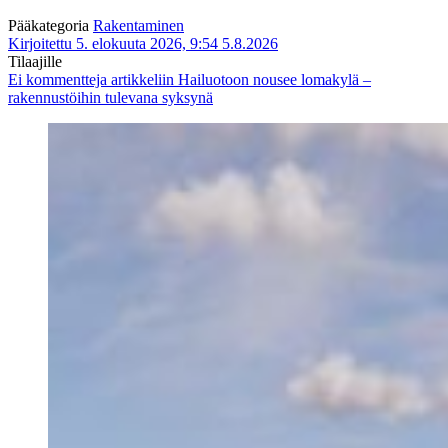
Pääkategoria
Rakentaminen
Kirjoitettu 5. elokuuta 2026, 9:54
5.8.2026
Tilaajille
Ei kommentteja
artikkeliin Hailuotoon nousee lomakylä –
rakennustöihin tulevana syksynä