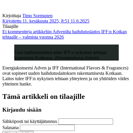
Kirjoittaja
Timo Sormunen
Kirjoitettu 11. kesäkuuta 2025, 8:51
11.6.2025
Tilaajille
Ei kommentteja
artikkeliin Advenilta haihdutuslaitos IFF:n Kotkan
tehtaalle – valmista vuonna 2026
Uusi haihdutuslaitos tulee IFF:n nykyisen tehtaan
kupeeseen Kotkassa. (Havainnekuva:Adven)
Energiakonserni Adven ja IFF (International Flavors & Fragrances)
ovat sopineet uuden haihdutuslaitoksen rakentamisesta Kotkaan.
Laitos tulee IFF:n nykyisen tehtaan yhteyteen ja on yhtiöiden viides
yhteinen hanke.
Tämä artikkeli on tilaajille
Kirjaudu sisään
Sähköposti tai käyttäjätunnus
Salasana