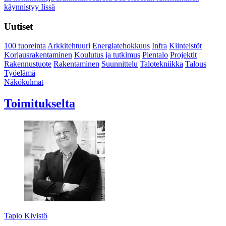
käynnistyy Iissä
Uutiset
100 tuoreinta
Arkkitehtuuri
Energiatehokkuus
Infra
Kiinteistöt
Korjausrakentaminen
Koulutus ja tutkimus
Pientalo
Projektit
Rakennustuote
Rakentaminen
Suunnittelu
Talotekniikka
Talous
Työelämä
Näkökulmat
Toimitukselta
Tapio Kivistö