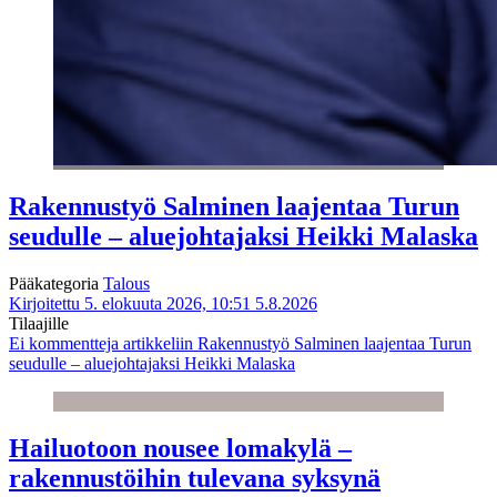
Rakennustyö Salminen laajentaa Turun
seudulle – aluejohtajaksi Heikki Malaska
Pääkategoria
Talous
Kirjoitettu 5. elokuuta 2026, 10:51
5.8.2026
Tilaajille
Ei kommentteja
artikkeliin Rakennustyö Salminen laajentaa Turun
seudulle – aluejohtajaksi Heikki Malaska
Hailuotoon nousee lomakylä –
rakennustöihin tulevana syksynä