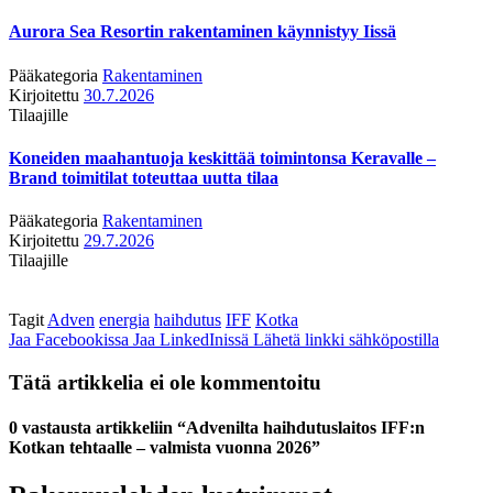
Aurora Sea Resortin rakentaminen käynnistyy Iissä
Pääkategoria
Rakentaminen
Kirjoitettu
30.7.2026
Tilaajille
Koneiden maahantuoja keskittää toimintonsa Keravalle –
Brand toimitilat toteuttaa uutta tilaa
Pääkategoria
Rakentaminen
Kirjoitettu
29.7.2026
Tilaajille
Tagit
Adven
energia
haihdutus
IFF
Kotka
Jaa Facebookissa
Jaa LinkedInissä
Lähetä linkki sähköpostilla
Tätä artikkelia ei ole kommentoitu
0 vastausta artikkeliin “Advenilta haihdutuslaitos IFF:n
Kotkan tehtaalle – valmista vuonna 2026”