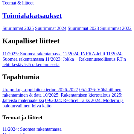
Teemat & liitteet
Toimialakatsaukset
Suurimmat 2025
Suurimmat 2024
Suurimmat 2023
Suurimmat 2022
Kaupalliset liitteet
11/2025: Suomea rakentamassa
12/2024: INFRA-lehti
11/2024:
Suomea rakentamassa
11/2023: Jokka − Rakennusteollisuus RT:n
lehti kestävästä rakentamisesta
Tapahtumia
Urapolkuja-oppilaitoskiertue 2026-2027
05/2026: Vähähiilinen
rakentaminen & data
10/2025: Rakentamisen kiertotalous 2025:
Jätteistä materiaaleiksi
09/2024: Recticel Talks 2024: Moderni ja
paloturvallinen loiva katto
Teemat ja liitteet
11/2024: Suomea rakentamassa