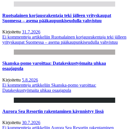
Ruotsalainen korjausrakentaja teki jälleen yrityskaupat
Suomessa – asema pääkaupunkiseudulla vahvistuu
Kirjoitettu
31.7.2026
Ei kommentteja
artikkeliin Ruotsalainen korjausrakentaja teki jälleen
yrityskaupat Suomessa – asema pääkaupunkiseudulla vahvistuu
Skanska-pomo varoittaa: Datakeskustyömaita uhkaa
osaajapula
Kirjoitettu
5.8.2026
Ei kommentteja
artikkeliin Skanska-pomo varoittaa:
Datakeskustyömaita uhkaa osaajapula
Aurora Sea Resortin rakentaminen käynnistyy Iissä
Kirjoitettu
30.7.2026
Ei kommentteja
artikkeliin Aurora Sea Resortin rakentaminen