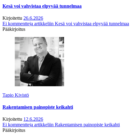
Kesä voi vahvistaa elpyvää tunnelmaa
Kirjoitettu
26.6.2026
Ei kommentteja
artikkeliin Kesä voi vahvistaa elpyvää tunnelmaa
Pääkirjoitus
Tapio Kivistö
Rakentamisen painopiste keikahti
Kirjoitettu
12.6.2026
Ei kommentteja
artikkeliin Rakentamisen painopiste keikahti
Pääkirjoitus