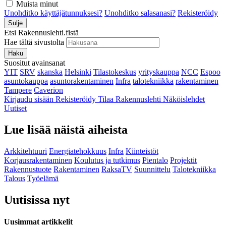
Muista minut
Unohditko käyttäjätunnuksesi?
Unohditko salasanasi?
Rekisteröidy
Sulje
Etsi Rakennuslehti.fistä
Hae tältä sivustolta
Haku
Suositut avainsanat
YIT
SRV
skanska
Helsinki
Tilastokeskus
yrityskauppa
NCC
Espoo
asuntokauppa
asuntorakentaminen
Infra
talotekniikka
rakentaminen
Tampere
Caverion
Kirjaudu sisään
Rekisteröidy
Tilaa Rakennuslehti
Näköislehdet
Uutiset
Lue lisää näistä aiheista
Arkkitehtuuri
Energiatehokkuus
Infra
Kiinteistöt
Korjausrakentaminen
Koulutus ja tutkimus
Pientalo
Projektit
Rakennustuote
Rakentaminen
RaksaTV
Suunnittelu
Talotekniikka
Talous
Työelämä
Uutisissa nyt
Uusimmat artikkelit