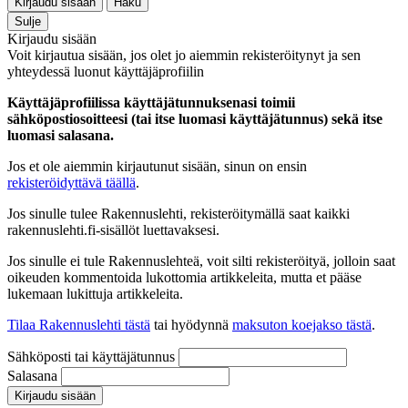
Kirjaudu sisään
Haku
Sulje
Kirjaudu sisään
Voit kirjautua sisään, jos olet jo aiemmin rekisteröitynyt ja sen
yhteydessä luonut käyttäjäprofiilin
Käyttäjäprofiilissa käyttäjätunnuksenasi toimii
sähköpostiosoitteesi (tai itse luomasi käyttäjätunnus) sekä itse
luomasi salasana.
Jos et ole aiemmin kirjautunut sisään, sinun on ensin
rekisteröidyttävä täällä
.
Jos sinulle tulee Rakennuslehti, rekisteröitymällä saat kaikki
rakennuslehti.fi-sisällöt luettavaksesi.
Jos sinulle ei tule Rakennuslehteä, voit silti rekisteröityä, jolloin saat
oikeuden kommentoida lukottomia artikkeleita, mutta et pääse
lukemaan lukittuja artikkeleita.
Tilaa Rakennuslehti tästä
tai hyödynnä
maksuton koejakso tästä
.
Sähköposti tai käyttäjätunnus
Salasana
Kirjaudu sisään