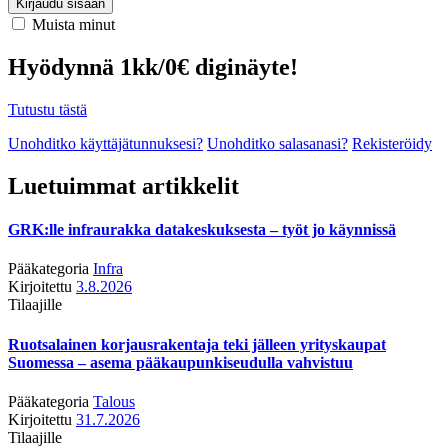
Kirjaudu sisään
Muista minut
Hyödynnä 1kk/0€ diginäyte!
Tutustu tästä
Unohditko käyttäjätunnuksesi?
Unohditko salasanasi?
Rekisteröidy
Luetuimmat artikkelit
GRK:lle infraurakka datakeskuksesta – työt jo käynnissä
Pääkategoria
Infra
Kirjoitettu
3.8.2026
Tilaajille
Ruotsalainen korjausrakentaja teki jälleen yrityskaupat
Suomessa – asema pääkaupunkiseudulla vahvistuu
Pääkategoria
Talous
Kirjoitettu
31.7.2026
Tilaajille