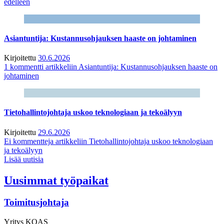
edelleen
Asiantuntija: Kustannusohjauksen haaste on johtaminen
Kirjoitettu
30.6.2026
1 kommentti
artikkeliin Asiantuntija: Kustannusohjauksen haaste on
johtaminen
Tietohallintojohtaja uskoo teknologiaan ja tekoälyyn
Kirjoitettu
29.6.2026
Ei kommentteja
artikkeliin Tietohallintojohtaja uskoo teknologiaan
ja tekoälyyn
Lisää uutisia
Uusimmat työpaikat
Toimitusjohtaja
Yritys
KOAS