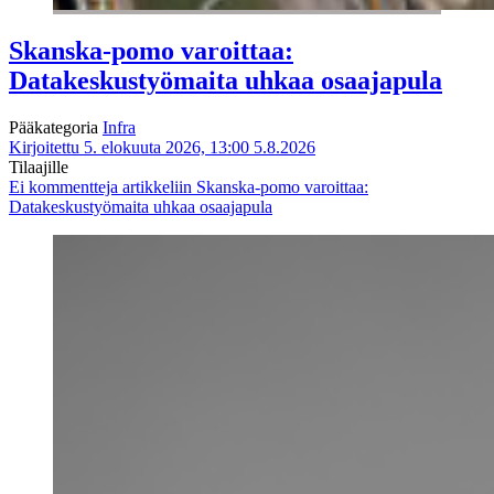
Skanska-pomo varoittaa:
Datakeskustyömaita uhkaa osaajapula
Pääkategoria
Infra
Kirjoitettu 5. elokuuta 2026, 13:00
5.8.2026
Tilaajille
Ei kommentteja
artikkeliin Skanska-pomo varoittaa:
Datakeskustyömaita uhkaa osaajapula