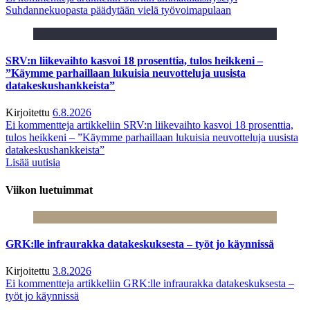
Suhdannekuopasta päädytään vielä työvoimapulaan
SRV:n liikevaihto kasvoi 18 prosenttia, tulos heikkeni –
”Käymme parhaillaan lukuisia neuvotteluja uusista
datakeskushankkeista”
Kirjoitettu
6.8.2026
Ei kommentteja
artikkeliin SRV:n liikevaihto kasvoi 18 prosenttia,
tulos heikkeni – ”Käymme parhaillaan lukuisia neuvotteluja uusista
datakeskushankkeista”
Lisää uutisia
Viikon luetuimmat
GRK:lle infraurakka datakeskuksesta – työt jo käynnissä
Kirjoitettu
3.8.2026
Ei kommentteja
artikkeliin GRK:lle infraurakka datakeskuksesta –
työt jo käynnissä