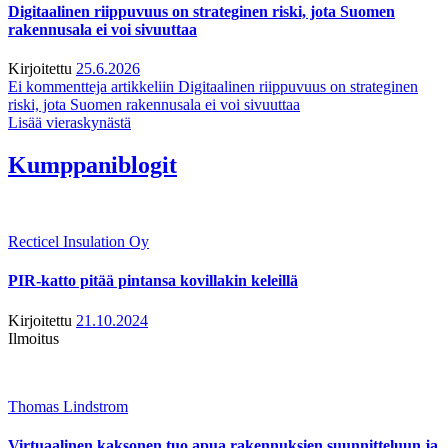
Digitaalinen riippuvuus on strateginen riski, jota Suomen
rakennusala ei voi sivuuttaa
Kirjoitettu
25.6.2026
Ei kommentteja
artikkeliin Digitaalinen riippuvuus on strateginen
riski, jota Suomen rakennusala ei voi sivuuttaa
Lisää vieraskynästä
Kumppaniblogit
Recticel Insulation Oy
PIR-katto pitää pintansa kovillakin keleillä
Kirjoitettu
21.10.2024
Ilmoitus
Thomas Lindstrom
Virtuaalinen kaksonen tuo apua rakennuksien suunnitteluun ja