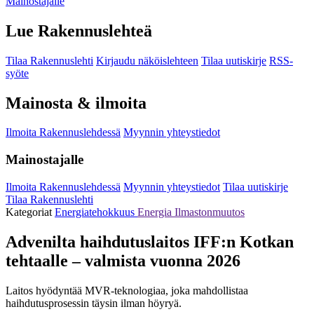
Mainostajalle
Lue Rakennuslehteä
Tilaa Rakennuslehti
Kirjaudu näköislehteen
Tilaa uutiskirje
RSS-
syöte
Mainosta & ilmoita
Ilmoita Rakennuslehdessä
Myynnin yhteystiedot
Mainostajalle
Ilmoita Rakennuslehdessä
Myynnin yhteystiedot
Tilaa uutiskirje
Tilaa Rakennuslehti
Kategoriat
Energiatehokkuus
Energia
Ilmastonmuutos
Advenilta haihdutuslaitos IFF:n Kotkan
tehtaalle – valmista vuonna 2026
Laitos hyödyntää MVR-teknologiaa, joka mahdollistaa
haihdutusprosessin täysin ilman höyryä.