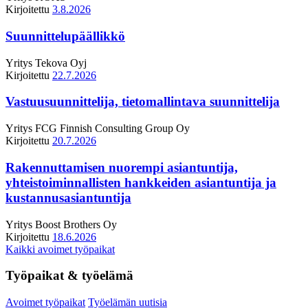
Kirjoitettu
3.8.2026
Suunnittelupäällikkö
Yritys
Tekova Oyj
Kirjoitettu
22.7.2026
Vastuusuunnittelija, tietomallintava suunnittelija
Yritys
FCG Finnish Consulting Group Oy
Kirjoitettu
20.7.2026
Rakennuttamisen nuorempi asiantuntija,
yhteistoiminnallisten hankkeiden asiantuntija ja
kustannusasiantuntija
Yritys
Boost Brothers Oy
Kirjoitettu
18.6.2026
Kaikki avoimet työpaikat
Työpaikat & työelämä
Avoimet työpaikat
Työelämän uutisia