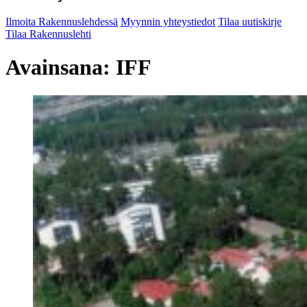
Ilmoita Rakennuslehdessä
Myynnin yhteystiedot
Tilaa uutiskirje
Tilaa Rakennuslehti
Avainsana:
IFF