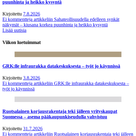
puunhinta ja heikko kysyntä
Kirjoitettu
7.8.2026
Ei kommentteja
artikkeliin Sahateollisuudella edelleen synkät
näkymät – kiusana korkea puunhinta ja heikko kysyntä
Lisää uutisia
Viikon luetuimmat
GRK:lle infraurakka datakeskuksesta – työt jo käynnissä
Kirjoitettu
3.8.2026
Ei kommentteja
artikkeliin GRK:lle infraurakka datakeskuksesta –
työt jo käynnissä
Ruotsalainen korjausrakentaja teki jälleen yrityskaupat
Suomessa – asema pääkaupunkiseudulla vahvistuu
Kirjoitettu
31.7.2026
Ei kommentteja
artikkeliin Ruotsalainen korjausrakentaja teki jälleen