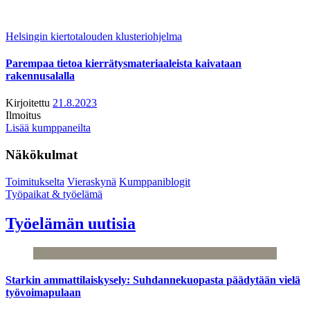
Helsingin kiertotalouden klusteriohjelma
Parempaa tietoa kierrätysmateriaaleista kaivataan
rakennusalalla
Kirjoitettu
21.8.2023
Ilmoitus
Lisää kumppaneilta
Näkökulmat
Toimitukselta
Vieraskynä
Kumppaniblogit
Työpaikat & työelämä
Työelämän uutisia
Starkin ammattilaiskysely: Suhdannekuopasta päädytään vielä
työvoimapulaan