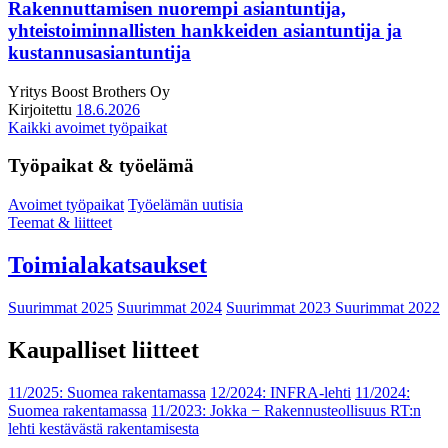
Rakennuttamisen nuorempi asiantuntija,
yhteistoiminnallisten hankkeiden asiantuntija ja
kustannusasiantuntija
Yritys
Boost Brothers Oy
Kirjoitettu
18.6.2026
Kaikki avoimet työpaikat
Työpaikat & työelämä
Avoimet työpaikat
Työelämän uutisia
Teemat & liitteet
Toimialakatsaukset
Suurimmat 2025
Suurimmat 2024
Suurimmat 2023
Suurimmat 2022
Kaupalliset liitteet
11/2025: Suomea rakentamassa
12/2024: INFRA-lehti
11/2024:
Suomea rakentamassa
11/2023: Jokka − Rakennusteollisuus RT:n
lehti kestävästä rakentamisesta