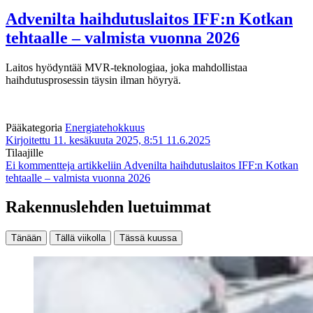
Advenilta haihdutuslaitos IFF:n Kotkan
tehtaalle – valmista vuonna 2026
Laitos hyödyntää MVR-teknologiaa, joka mahdollistaa
haihdutusprosessin täysin ilman höyryä.
Pääkategoria
Energiatehokkuus
Kirjoitettu 11. kesäkuuta 2025, 8:51
11.6.2025
Tilaajille
Ei kommentteja
artikkeliin Advenilta haihdutuslaitos IFF:n Kotkan
tehtaalle – valmista vuonna 2026
Rakennuslehden luetuimmat
Tänään
Tällä viikolla
Tässä kuussa