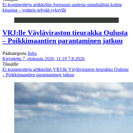
Ei kommentteja
artikkeliin Joensuun uudesta uimahallista kolme
kisaajaa – voittaja selviää syksyllä
VRJ:lle Väyläviraston tieurakka Oulusta
– Poikkimaantien parantaminen jatkuu
Pääkategoria
Infra
Kirjoitettu 7. elokuuta 2026, 11:19
7.8.2026
Tilaajille
Ei kommentteja
artikkeliin VRJ:lle Väyläviraston tieurakka Oulusta
– Poikkimaantien parantaminen jatkuu