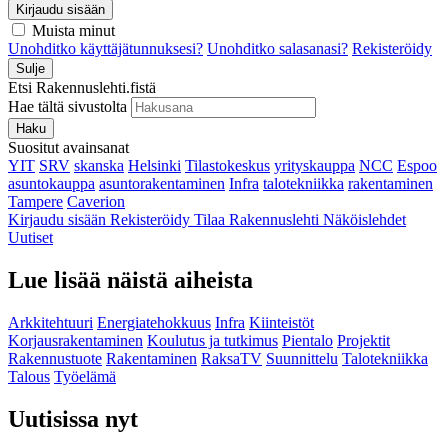
Kirjaudu sisään
Muista minut
Unohditko käyttäjätunnuksesi?
Unohditko salasanasi?
Rekisteröidy
Sulje
Etsi Rakennuslehti.fistä
Hae tältä sivustolta
Haku
Suositut avainsanat
YIT
SRV
skanska
Helsinki
Tilastokeskus
yrityskauppa
NCC
Espoo
asuntokauppa
asuntorakentaminen
Infra
talotekniikka
rakentaminen
Tampere
Caverion
Kirjaudu sisään
Rekisteröidy
Tilaa Rakennuslehti
Näköislehdet
Uutiset
Lue lisää näistä aiheista
Arkkitehtuuri
Energiatehokkuus
Infra
Kiinteistöt
Korjausrakentaminen
Koulutus ja tutkimus
Pientalo
Projektit
Rakennustuote
Rakentaminen
RaksaTV
Suunnittelu
Talotekniikka
Talous
Työelämä
Uutisissa nyt