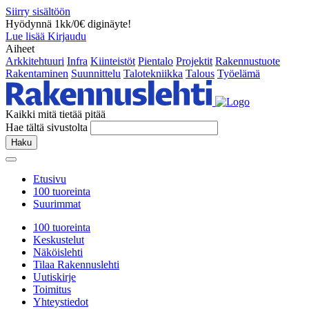
Siirry sisältöön
Hyödynnä 1kk/0€ diginäyte!
Lue lisää
Kirjaudu
Aiheet
Arkkitehtuuri
Infra
Kiinteistöt
Pientalo
Projektit
Rakennustuote
Rakentaminen
Suunnittelu
Talotekniikka
Talous
Työelämä
Kaikki mitä tietää pitää
Hae tältä sivustolta
Haku
Etusivu
100 tuoreinta
Suurimmat
100 tuoreinta
Keskustelut
Näköislehti
Tilaa Rakennuslehti
Uutiskirje
Toimitus
Yhteystiedot