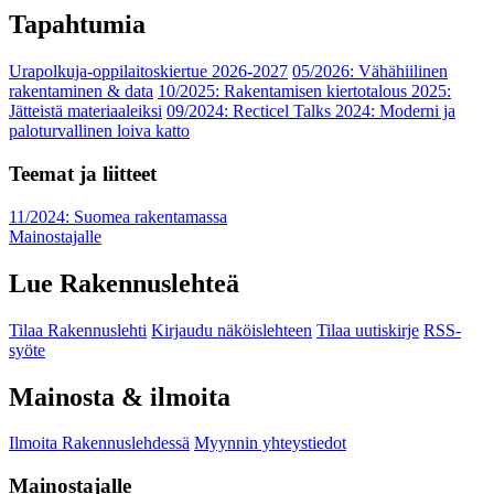
Tapahtumia
Urapolkuja-oppilaitoskiertue 2026-2027
05/2026: Vähähiilinen
rakentaminen & data
10/2025: Rakentamisen kiertotalous 2025:
Jätteistä materiaaleiksi
09/2024: Recticel Talks 2024: Moderni ja
paloturvallinen loiva katto
Teemat ja liitteet
11/2024: Suomea rakentamassa
Mainostajalle
Lue Rakennuslehteä
Tilaa Rakennuslehti
Kirjaudu näköislehteen
Tilaa uutiskirje
RSS-
syöte
Mainosta & ilmoita
Ilmoita Rakennuslehdessä
Myynnin yhteystiedot
Mainostajalle