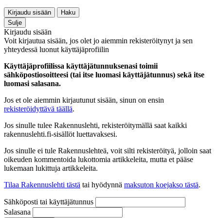
Kirjaudu sisään
Haku
Sulje
Kirjaudu sisään
Voit kirjautua sisään, jos olet jo aiemmin rekisteröitynyt ja sen
yhteydessä luonut käyttäjäprofiilin
Käyttäjäprofiilissa käyttäjätunnuksenasi toimii
sähköpostiosoitteesi (tai itse luomasi käyttäjätunnus) sekä itse
luomasi salasana.
Jos et ole aiemmin kirjautunut sisään, sinun on ensin
rekisteröidyttävä täällä
.
Jos sinulle tulee Rakennuslehti, rekisteröitymällä saat kaikki
rakennuslehti.fi-sisällöt luettavaksesi.
Jos sinulle ei tule Rakennuslehteä, voit silti rekisteröityä, jolloin saat
oikeuden kommentoida lukottomia artikkeleita, mutta et pääse
lukemaan lukittuja artikkeleita.
Tilaa Rakennuslehti tästä
tai hyödynnä
maksuton koejakso tästä
.
Sähköposti tai käyttäjätunnus
Salasana