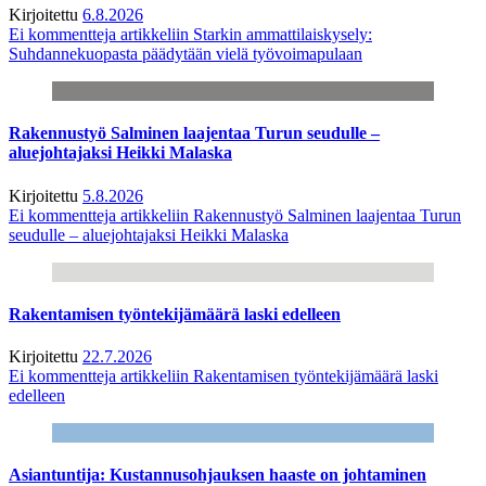
Kirjoitettu
6.8.2026
Ei kommentteja
artikkeliin Starkin ammattilaiskysely:
Suhdannekuopasta päädytään vielä työvoimapulaan
Rakennustyö Salminen laajentaa Turun seudulle –
aluejohtajaksi Heikki Malaska
Kirjoitettu
5.8.2026
Ei kommentteja
artikkeliin Rakennustyö Salminen laajentaa Turun
seudulle – aluejohtajaksi Heikki Malaska
Rakentamisen työntekijämäärä laski edelleen
Kirjoitettu
22.7.2026
Ei kommentteja
artikkeliin Rakentamisen työntekijämäärä laski
edelleen
Asiantuntija: Kustannusohjauksen haaste on johtaminen