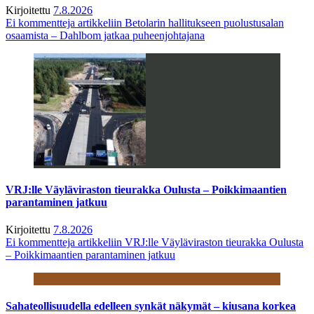
Kirjoitettu
7.8.2026
Ei kommentteja
artikkeliin Betolarin hallitukseen puolustusalan
osaamista – Dahlbom jatkaa puheenjohtajana
VRJ:lle Väyläviraston tieurakka Oulusta – Poikkimaantien
parantaminen jatkuu
Kirjoitettu
7.8.2026
Ei kommentteja
artikkeliin VRJ:lle Väyläviraston tieurakka Oulusta
– Poikkimaantien parantaminen jatkuu
Sahateollisuudella edelleen synkät näkymät – kiusana korkea