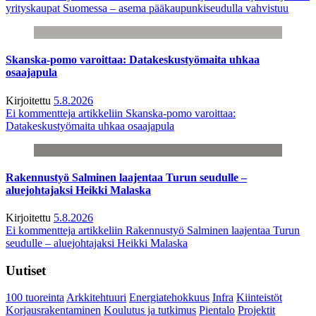
yrityskaupat Suomessa – asema pääkaupunkiseudulla vahvistuu
Skanska-pomo varoittaa: Datakeskustyömaita uhkaa
osaajapula
Kirjoitettu
5.8.2026
Ei kommentteja
artikkeliin Skanska-pomo varoittaa:
Datakeskustyömaita uhkaa osaajapula
Rakennustyö Salminen laajentaa Turun seudulle –
aluejohtajaksi Heikki Malaska
Kirjoitettu
5.8.2026
Ei kommentteja
artikkeliin Rakennustyö Salminen laajentaa Turun
seudulle – aluejohtajaksi Heikki Malaska
Uutiset
100 tuoreinta
Arkkitehtuuri
Energiatehokkuus
Infra
Kiinteistöt
Korjausrakentaminen
Koulutus ja tutkimus
Pientalo
Projektit