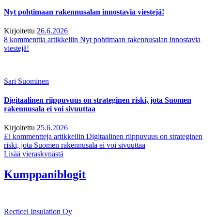
Nyt pohtimaan rakennusalan innostavia viestejä!
Kirjoitettu
26.6.2026
8 kommenttia
artikkeliin Nyt pohtimaan rakennusalan innostavia
viestejä!
Sari Suominen
Digitaalinen riippuvuus on strateginen riski, jota Suomen
rakennusala ei voi sivuuttaa
Kirjoitettu
25.6.2026
Ei kommentteja
artikkeliin Digitaalinen riippuvuus on strateginen
riski, jota Suomen rakennusala ei voi sivuuttaa
Lisää vieraskynästä
Kumppaniblogit
Recticel Insulation Oy