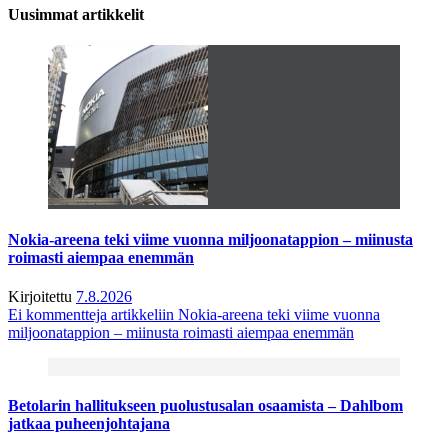
Uusimmat artikkelit
Nokia-areena teki viime vuonna miljoonatappion – miinusta
roimasti aiempaa enemmän
Kirjoitettu
7.8.2026
Ei kommentteja
artikkeliin Nokia-areena teki viime vuonna
miljoonatappion – miinusta roimasti aiempaa enemmän
Betolarin hallitukseen puolustusalan osaamista – Dahlbom
jatkaa puheenjohtajana