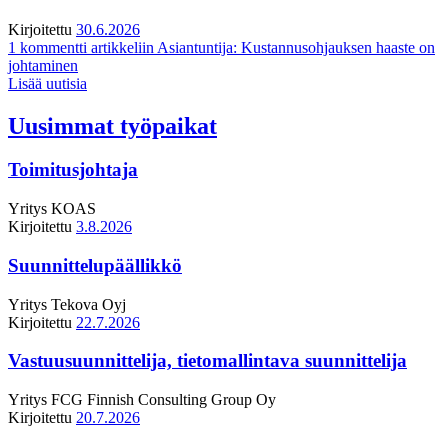
Kirjoitettu
30.6.2026
1 kommentti
artikkeliin Asiantuntija: Kustannusohjauksen haaste on
johtaminen
Lisää uutisia
Uusimmat työpaikat
Toimitusjohtaja
Yritys
KOAS
Kirjoitettu
3.8.2026
Suunnittelupäällikkö
Yritys
Tekova Oyj
Kirjoitettu
22.7.2026
Vastuusuunnittelija, tietomallintava suunnittelija
Yritys
FCG Finnish Consulting Group Oy
Kirjoitettu
20.7.2026