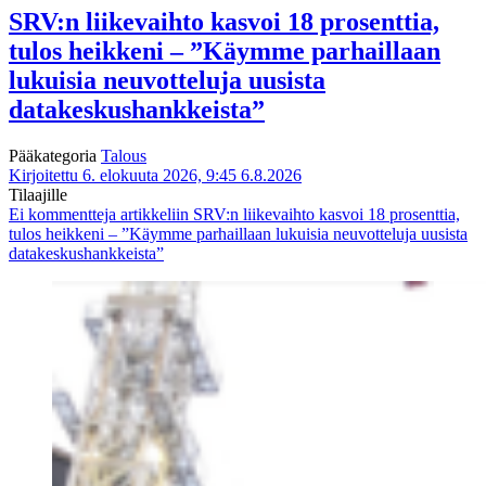
SRV:n liikevaihto kasvoi 18 prosenttia,
tulos heikkeni – ”Käymme parhaillaan
lukuisia neuvotteluja uusista
datakeskushankkeista”
Pääkategoria
Talous
Kirjoitettu 6. elokuuta 2026, 9:45
6.8.2026
Tilaajille
Ei kommentteja
artikkeliin SRV:n liikevaihto kasvoi 18 prosenttia,
tulos heikkeni – ”Käymme parhaillaan lukuisia neuvotteluja uusista
datakeskushankkeista”