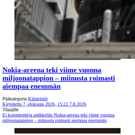
Nokia-areena teki viime vuonna
miljoonatappion – miinusta roimasti
aiempaa enemmän
Pääkategoria
Kiinteistöt
Kirjoitettu 7. elokuuta 2026, 15:22
7.8.2026
Tilaajille
Ei kommentteja
artikkeliin Nokia-areena teki viime vuonna
miljoonatappion – miinusta roimasti aiempaa enemmän