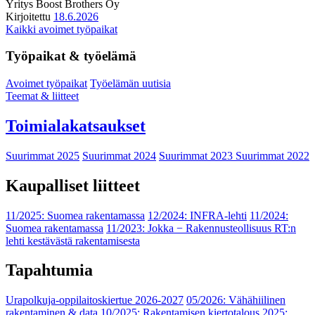
Yritys
Boost Brothers Oy
Kirjoitettu
18.6.2026
Kaikki avoimet työpaikat
Työpaikat & työelämä
Avoimet työpaikat
Työelämän uutisia
Teemat & liitteet
Toimialakatsaukset
Suurimmat 2025
Suurimmat 2024
Suurimmat 2023
Suurimmat 2022
Kaupalliset liitteet
11/2025: Suomea rakentamassa
12/2024: INFRA-lehti
11/2024:
Suomea rakentamassa
11/2023: Jokka − Rakennusteollisuus RT:n
lehti kestävästä rakentamisesta
Tapahtumia
Urapolkuja-oppilaitoskiertue 2026-2027
05/2026: Vähähiilinen
rakentaminen & data
10/2025: Rakentamisen kiertotalous 2025: