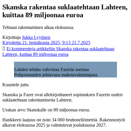
Skanska rakentaa suklaatehtaan Lahteen,
kuittaa 89 miljoonaa euroa
Tehtaan rakentaminen alkaa elokuussa.
Kirjoittaja
Jukka Lyytinen
Kirjoitettu 21. heinäkuuta 2025, 9:13
21.7.2025
Ei kommentteja
artikkeliin Skanska rakentaa suklaatehtaan
Lahteen, kuittaa 89 miljoonaa euroa
Lahden tehdas vahvistaa Fazerin asemaa
Pohjoismaiden johtavana makeisvalmistajana.
Kuuntele juttu
Skanska ja Fazer ovat allekirjoittaneet sopimuksen Fazerin uuden
suklaatehtaan rakentamisesta Lahteen.
Urakan arvo Skanskalle on 89 miljoonaa euroa.
Hankkeen laajuus on noin 34 000 bruttoneliömetriä. Rakennustyöt
alkavat elokuussa 2025 ja valmistuvat joulukuussa 2027.