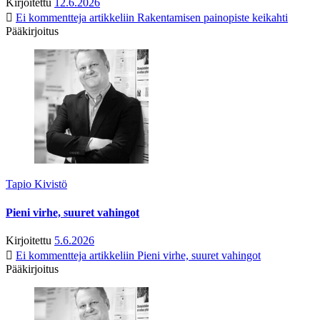
Kirjoitettu
12.6.2026
Ei kommentteja
artikkeliin Rakentamisen painopiste keikahti
Pääkirjoitus
Tapio Kivistö
Pieni virhe, suuret vahingot
Kirjoitettu
5.6.2026
Ei kommentteja
artikkeliin Pieni virhe, suuret vahingot
Pääkirjoitus