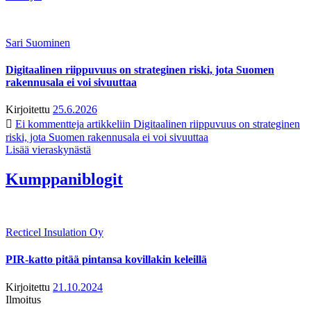
Sari Suominen
Digitaalinen riippuvuus on strateginen riski, jota Suomen
rakennusala ei voi sivuuttaa
Kirjoitettu
25.6.2026
Ei kommentteja
artikkeliin Digitaalinen riippuvuus on strateginen
riski, jota Suomen rakennusala ei voi sivuuttaa
Lisää vieraskynästä
Kumppaniblogit
Recticel Insulation Oy
PIR-katto pitää pintansa kovillakin keleillä
Kirjoitettu
21.10.2024
Ilmoitus