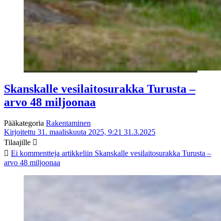
Skanskalle vesilaitosurakka Turusta –
arvo 48 miljoonaa
Pääkategoria
Rakentaminen
Kirjoitettu 31. maaliskuuta 2025, 9:21
31.3.2025
Tilaajille
Ei kommentteja
artikkeliin Skanskalle vesilaitosurakka Turusta –
arvo 48 miljoonaa