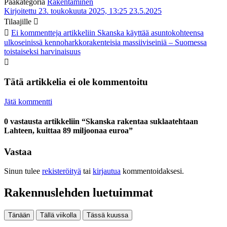
Pääkategoria
Rakentaminen
Kirjoitettu 23. toukokuuta 2025, 13:25
23.5.2025
Tilaajille
Ei kommentteja
artikkeliin Skanska käyttää asuntokohteensa
ulkoseinissä kennoharkkorakenteisia massiiviseiniä – Suomessa
toistaiseksi harvinaisuus
Tätä artikkelia ei ole kommentoitu
Jätä kommentti
0 vastausta artikkeliin “Skanska rakentaa suklaatehtaan
Lahteen, kuittaa 89 miljoonaa euroa”
Vastaa
Sinun tulee
rekisteröityä
tai
kirjautua
kommentoidaksesi.
Rakennuslehden luetuimmat
Tänään
Tällä viikolla
Tässä kuussa