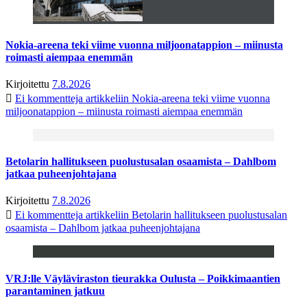
Nokia-areena teki viime vuonna miljoonatappion – miinusta
roimasti aiempaa enemmän
Kirjoitettu
7.8.2026
Ei kommentteja
artikkeliin Nokia-areena teki viime vuonna
miljoonatappion – miinusta roimasti aiempaa enemmän
Betolarin hallitukseen puolustusalan osaamista – Dahlbom
jatkaa puheenjohtajana
Kirjoitettu
7.8.2026
Ei kommentteja
artikkeliin Betolarin hallitukseen puolustusalan
osaamista – Dahlbom jatkaa puheenjohtajana
VRJ:lle Väyläviraston tieurakka Oulusta – Poikkimaantien
parantaminen jatkuu