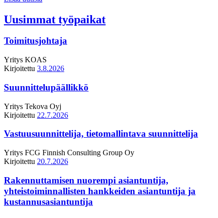
Uusimmat työpaikat
Toimitusjohtaja
Yritys
KOAS
Kirjoitettu
3.8.2026
Suunnittelupäällikkö
Yritys
Tekova Oyj
Kirjoitettu
22.7.2026
Vastuusuunnittelija, tietomallintava suunnittelija
Yritys
FCG Finnish Consulting Group Oy
Kirjoitettu
20.7.2026
Rakennuttamisen nuorempi asiantuntija,
yhteistoiminnallisten hankkeiden asiantuntija ja
kustannusasiantuntija