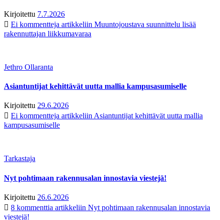
Kirjoitettu
7.7.2026
Ei kommentteja
artikkeliin Muuntojoustava suunnittelu lisää
rakennuttajan liikkumavaraa
Jethro Ollaranta
Asiantuntijat kehittävät uutta mallia kampusasumiselle
Kirjoitettu
29.6.2026
Ei kommentteja
artikkeliin Asiantuntijat kehittävät uutta mallia
kampusasumiselle
Tarkastaja
Nyt pohtimaan rakennusalan innostavia viestejä!
Kirjoitettu
26.6.2026
8 kommenttia
artikkeliin Nyt pohtimaan rakennusalan innostavia
viestejä!