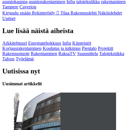
asuntokauppa
asuntorakentaminen
Infra
talotekniikka
rakentaminen
Tampere
Caverion
Kirjaudu sisään
Rekisteröidy
Tilaa Rakennuslehti
Näköislehdet
Uutiset
Lue lisää näistä aiheista
Arkkitehtuuri
Energiatehokkuus
Infra
Kiinteistöt
Korjausrakentaminen
Koulutus ja tutkimus
Pientalo
Projektit
Rakennustuote
Rakentaminen
RaksaTV
Suunnittelu
Talotekniikka
Talous
Työelämä
Uutisissa nyt
Uusimmat artikkelit