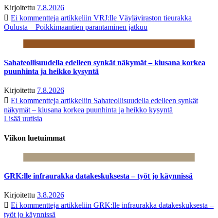
Kirjoitettu
7.8.2026
Ei kommentteja
artikkeliin VRJ:lle Väyläviraston tieurakka
Oulusta – Poikkimaantien parantaminen jatkuu
Sahateollisuudella edelleen synkät näkymät – kiusana korkea
puunhinta ja heikko kysyntä
Kirjoitettu
7.8.2026
Ei kommentteja
artikkeliin Sahateollisuudella edelleen synkät
näkymät – kiusana korkea puunhinta ja heikko kysyntä
Lisää uutisia
Viikon luetuimmat
GRK:lle infraurakka datakeskuksesta – työt jo käynnissä
Kirjoitettu
3.8.2026
Ei kommentteja
artikkeliin GRK:lle infraurakka datakeskuksesta –
työt jo käynnissä