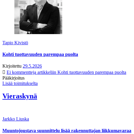
Tapio Kivistö
Kohti tuottavuuden parempaa puolta
Kirjoitettu
29.5.2026
Ei kommentteja
artikkeliin Kohti tuottavuuden parempaa puolta
Pääkirjoitus
Lisää toimitukselta
Vieraskynä
Jarkko Liuska
Muuntojoustava suunnittelu lisää rakennuttajan liikkumavaraa