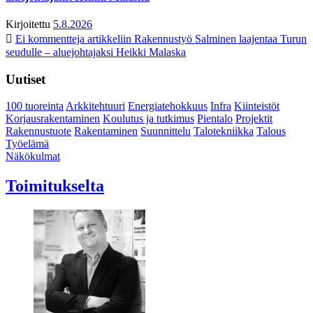
Kirjoitettu
5.8.2026
Ei kommentteja
artikkeliin Rakennustyö Salminen laajentaa Turun
seudulle – aluejohtajaksi Heikki Malaska
Uutiset
100 tuoreinta
Arkkitehtuuri
Energiatehokkuus
Infra
Kiinteistöt
Korjausrakentaminen
Koulutus ja tutkimus
Pientalo
Projektit
Rakennustuote
Rakentaminen
Suunnittelu
Talotekniikka
Talous
Työelämä
Näkökulmat
Toimitukselta