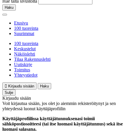
Hae tältä sivustolta
Haku
Etusivu
100 tuoreinta
Suurimmat
100 tuoreinta
Keskustelut
Näköislehti
Tilaa Rakennuslehti
Uutiskirje
Toimitus
Yhteystiedot
Kirjaudu sisään
Haku
Sulje
Kirjaudu sisään
Voit kirjautua sisään, jos olet jo aiemmin rekisteröitynyt ja sen
yhteydessä luonut käyttäjäprofiilin
Käyttäjäprofiilissa käyttäjätunnuksenasi toimii
sähköpostiosoitteesi (tai itse luomasi käyttäjätunnus) sekä itse
luomasi salasana.