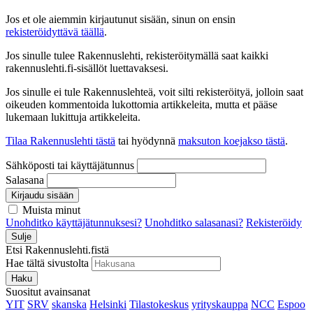
Jos et ole aiemmin kirjautunut sisään, sinun on ensin
rekisteröidyttävä täällä
.
Jos sinulle tulee Rakennuslehti, rekisteröitymällä saat kaikki
rakennuslehti.fi-sisällöt luettavaksesi.
Jos sinulle ei tule Rakennuslehteä, voit silti rekisteröityä, jolloin saat
oikeuden kommentoida lukottomia artikkeleita, mutta et pääse
lukemaan lukittuja artikkeleita.
Tilaa Rakennuslehti tästä
tai hyödynnä
maksuton koejakso tästä
.
Sähköposti tai käyttäjätunnus
Salasana
Kirjaudu sisään
Muista minut
Unohditko käyttäjätunnuksesi?
Unohditko salasanasi?
Rekisteröidy
Sulje
Etsi Rakennuslehti.fistä
Hae tältä sivustolta
Haku
Suositut avainsanat
YIT
SRV
skanska
Helsinki
Tilastokeskus
yrityskauppa
NCC
Espoo