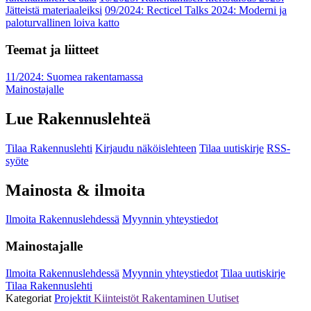
Jätteistä materiaaleiksi
09/2024: Recticel Talks 2024: Moderni ja
paloturvallinen loiva katto
Teemat ja liitteet
11/2024: Suomea rakentamassa
Mainostajalle
Lue Rakennuslehteä
Tilaa Rakennuslehti
Kirjaudu näköislehteen
Tilaa uutiskirje
RSS-
syöte
Mainosta & ilmoita
Ilmoita Rakennuslehdessä
Myynnin yhteystiedot
Mainostajalle
Ilmoita Rakennuslehdessä
Myynnin yhteystiedot
Tilaa uutiskirje
Tilaa Rakennuslehti
Kategoriat
Projektit
Kiinteistöt
Rakentaminen
Uutiset