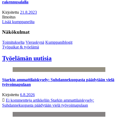
rakennusalalla
Kirjoitettu
21.8.2023
Ilmoitus
Lisää kumppaneilta
Näkökulmat
Toimitukselta
Vieraskynä
Kumppaniblogit
Työpaikat & työelämä
Työelämän uutisia
Starkin ammattilaiskysely: Suhdannekuopasta päädytään vielä
työvoimapulaan
Kirjoitettu
6.8.2026
Ei kommentteja
artikkeliin Starkin ammattilaiskysely:
Suhdannekuopasta päädytään vielä työvoimapulaan