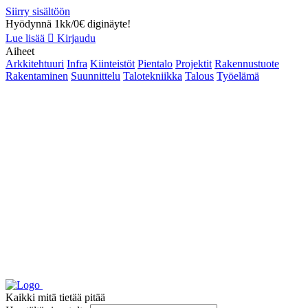
Siirry sisältöön
Hyödynnä 1kk/0€ diginäyte!
Lue lisää
Kirjaudu
Aiheet
Arkkitehtuuri
Infra
Kiinteistöt
Pientalo
Projektit
Rakennustuote
Rakentaminen
Suunnittelu
Talotekniikka
Talous
Työelämä
Kaikki mitä tietää pitää