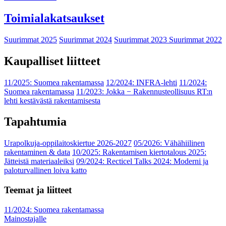
Toimialakatsaukset
Suurimmat 2025
Suurimmat 2024
Suurimmat 2023
Suurimmat 2022
Kaupalliset liitteet
11/2025: Suomea rakentamassa
12/2024: INFRA-lehti
11/2024:
Suomea rakentamassa
11/2023: Jokka − Rakennusteollisuus RT:n
lehti kestävästä rakentamisesta
Tapahtumia
Urapolkuja-oppilaitoskiertue 2026-2027
05/2026: Vähähiilinen
rakentaminen & data
10/2025: Rakentamisen kiertotalous 2025:
Jätteistä materiaaleiksi
09/2024: Recticel Talks 2024: Moderni ja
paloturvallinen loiva katto
Teemat ja liitteet
11/2024: Suomea rakentamassa
Mainostajalle