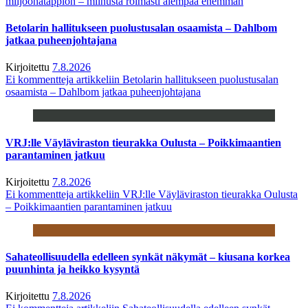
miljoonatappion – miinusta roimasti aiempaa enemmän
Betolarin hallitukseen puolustusalan osaamista – Dahlbom
jatkaa puheenjohtajana
Kirjoitettu
7.8.2026
Ei kommentteja
artikkeliin Betolarin hallitukseen puolustusalan
osaamista – Dahlbom jatkaa puheenjohtajana
VRJ:lle Väyläviraston tieurakka Oulusta – Poikkimaantien
parantaminen jatkuu
Kirjoitettu
7.8.2026
Ei kommentteja
artikkeliin VRJ:lle Väyläviraston tieurakka Oulusta
– Poikkimaantien parantaminen jatkuu
Sahateollisuudella edelleen synkät näkymät – kiusana korkea
puunhinta ja heikko kysyntä
Kirjoitettu
7.8.2026