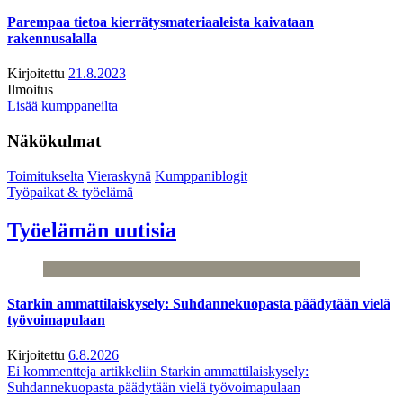
Parempaa tietoa kierrätysmateriaaleista kaivataan
rakennusalalla
Kirjoitettu
21.8.2023
Ilmoitus
Lisää kumppaneilta
Näkökulmat
Toimitukselta
Vieraskynä
Kumppaniblogit
Työpaikat & työelämä
Työelämän uutisia
Starkin ammattilaiskysely: Suhdannekuopasta päädytään vielä
työvoimapulaan
Kirjoitettu
6.8.2026
Ei kommentteja
artikkeliin Starkin ammattilaiskysely:
Suhdannekuopasta päädytään vielä työvoimapulaan