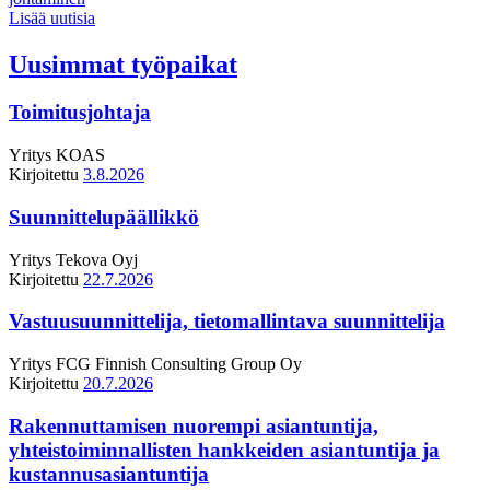
Lisää uutisia
Uusimmat työpaikat
Toimitusjohtaja
Yritys
KOAS
Kirjoitettu
3.8.2026
Suunnittelupäällikkö
Yritys
Tekova Oyj
Kirjoitettu
22.7.2026
Vastuusuunnittelija, tietomallintava suunnittelija
Yritys
FCG Finnish Consulting Group Oy
Kirjoitettu
20.7.2026
Rakennuttamisen nuorempi asiantuntija,
yhteistoiminnallisten hankkeiden asiantuntija ja
kustannusasiantuntija