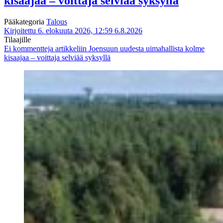
kisaajaa – voittaja selviää syksyllä
Pääkategoria
Talous
Kirjoitettu 6. elokuuta 2026, 12:59
6.8.2026
Tilaajille
Ei kommentteja
artikkeliin Joensuun uudesta uimahallista kolme
kisaajaa – voittaja selviää syksyllä