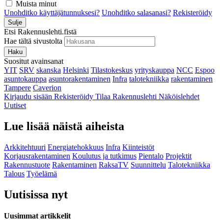
Muista minut
Unohditko käyttäjätunnuksesi?
Unohditko salasanasi?
Rekisteröidy
Sulje
Etsi Rakennuslehti.fistä
Hae tältä sivustolta
Haku
Suositut avainsanat
YIT
SRV
skanska
Helsinki
Tilastokeskus
yrityskauppa
NCC
Espoo
asuntokauppa
asuntorakentaminen
Infra
talotekniikka
rakentaminen
Tampere
Caverion
Kirjaudu sisään
Rekisteröidy
Tilaa Rakennuslehti
Näköislehdet
Uutiset
Lue lisää näistä aiheista
Arkkitehtuuri
Energiatehokkuus
Infra
Kiinteistöt
Korjausrakentaminen
Koulutus ja tutkimus
Pientalo
Projektit
Rakennustuote
Rakentaminen
RaksaTV
Suunnittelu
Talotekniikka
Talous
Työelämä
Uutisissa nyt
Uusimmat artikkelit