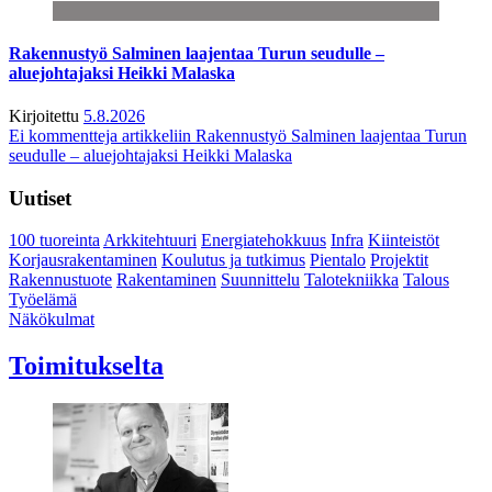
Rakennustyö Salminen laajentaa Turun seudulle –
aluejohtajaksi Heikki Malaska
Kirjoitettu
5.8.2026
Ei kommentteja
artikkeliin Rakennustyö Salminen laajentaa Turun
seudulle – aluejohtajaksi Heikki Malaska
Uutiset
100 tuoreinta
Arkkitehtuuri
Energiatehokkuus
Infra
Kiinteistöt
Korjausrakentaminen
Koulutus ja tutkimus
Pientalo
Projektit
Rakennustuote
Rakentaminen
Suunnittelu
Talotekniikka
Talous
Työelämä
Näkökulmat
Toimitukselta