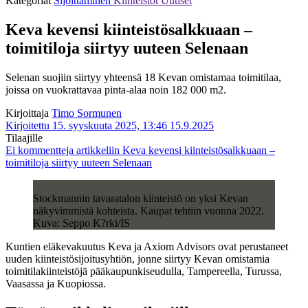
Kategoriat
Sijoittaminen
Kiinteistöt
Uutiset
Keva kevensi kiinteistösalkkuaan –
toimitiloja siirtyy uuteen Selenaan
Selenan suojiin siirtyy yhteensä 18 Kevan omistamaa toimitilaa,
joissa on vuokrattavaa pinta-alaa noin 182 000 m2.
Kirjoittaja
Timo Sormunen
Kirjoitettu 15. syyskuuta 2025, 13:46
15.9.2025
Tilaajille
Ei kommentteja
artikkeliin Keva kevensi kiinteistösalkkuaan –
toimitiloja siirtyy uuteen Selenaan
Stockmannin tavaratalon kiinteistö on yksi Kevan
näkyvimmistä kohteista. Kaupat tehtiin vuonna 2022.
Kuva: Seppo K?rki/IS
Kuntien eläkevakuutus Keva ja Axiom Advisors ovat perustaneet
uuden kiinteistösijoitusyhtiön, jonne siirtyy Kevan omistamia
toimitilakiinteistöjä pääkaupunkiseudulla, Tampereella, Turussa,
Vaasassa ja Kuopiossa.