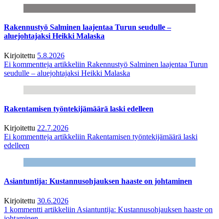
Rakennustyö Salminen laajentaa Turun seudulle –
aluejohtajaksi Heikki Malaska
Kirjoitettu
5.8.2026
Ei kommentteja
artikkeliin Rakennustyö Salminen laajentaa Turun
seudulle – aluejohtajaksi Heikki Malaska
Rakentamisen työntekijämäärä laski edelleen
Kirjoitettu
22.7.2026
Ei kommentteja
artikkeliin Rakentamisen työntekijämäärä laski
edelleen
Asiantuntija: Kustannusohjauksen haaste on johtaminen
Kirjoitettu
30.6.2026
1 kommentti
artikkeliin Asiantuntija: Kustannusohjauksen haaste on
johtaminen