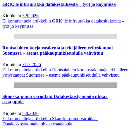
GRK:lle infraurakka datakeskuksesta – työt jo käynnissä
Kirjoitettu
3.8.2026
Ei kommentteja
artikkeliin GRK:lle infraurakka datakeskuksesta –
työt jo käynnissä
Ruotsalainen korjausrakentaja teki jälleen yrityskaupat
Suomessa – asema pääkaupunkiseudulla vahvistuu
Kirjoitettu
31.7.2026
Ei kommentteja
artikkeliin Ruotsalainen korjausrakentaja teki jälleen
yrityskaupat Suomessa – asema pääkaupunkiseudulla vahvistuu
Skanska-pomo varoittaa: Datakeskustyömaita uhkaa
osaajapula
Kirjoitettu
5.8.2026
Ei kommentteja
artikkeliin Skanska-pomo varoittaa:
Datakeskustyömaita uhkaa osaajapula