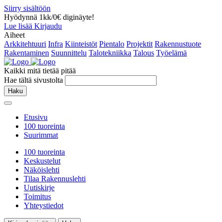
Siirry sisältöön
Hyödynnä 1kk/0€ diginäyte!
Lue lisää
Kirjaudu
Aiheet
Arkkitehtuuri
Infra
Kiinteistöt
Pientalo
Projektit
Rakennustuote
Rakentaminen
Suunnittelu
Talotekniikka
Talous
Työelämä
Kaikki mitä tietää pitää
Hae tältä sivustolta
Haku
Etusivu
100 tuoreinta
Suurimmat
100 tuoreinta
Keskustelut
Näköislehti
Tilaa Rakennuslehti
Uutiskirje
Toimitus
Yhteystiedot