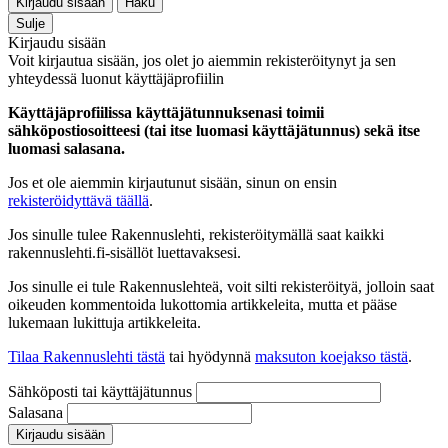
Kirjaudu sisään
Haku
Sulje
Kirjaudu sisään
Voit kirjautua sisään, jos olet jo aiemmin rekisteröitynyt ja sen
yhteydessä luonut käyttäjäprofiilin
Käyttäjäprofiilissa käyttäjätunnuksenasi toimii
sähköpostiosoitteesi (tai itse luomasi käyttäjätunnus) sekä itse
luomasi salasana.
Jos et ole aiemmin kirjautunut sisään, sinun on ensin
rekisteröidyttävä täällä
.
Jos sinulle tulee Rakennuslehti, rekisteröitymällä saat kaikki
rakennuslehti.fi-sisällöt luettavaksesi.
Jos sinulle ei tule Rakennuslehteä, voit silti rekisteröityä, jolloin saat
oikeuden kommentoida lukottomia artikkeleita, mutta et pääse
lukemaan lukittuja artikkeleita.
Tilaa Rakennuslehti tästä
tai hyödynnä
maksuton koejakso tästä
.
Sähköposti tai käyttäjätunnus
Salasana
Kirjaudu sisään