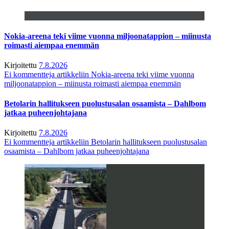
Nokia-areena teki viime vuonna miljoonatappion – miinusta
roimasti aiempaa enemmän
Kirjoitettu
7.8.2026
Ei kommentteja
artikkeliin Nokia-areena teki viime vuonna
miljoonatappion – miinusta roimasti aiempaa enemmän
Betolarin hallitukseen puolustusalan osaamista – Dahlbom
jatkaa puheenjohtajana
Kirjoitettu
7.8.2026
Ei kommentteja
artikkeliin Betolarin hallitukseen puolustusalan
osaamista – Dahlbom jatkaa puheenjohtajana