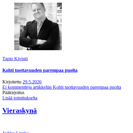
Tapio Kivistö
Kohti tuottavuuden parempaa puolta
Kirjoitettu
29.5.2026
Ei kommentteja
artikkeliin Kohti tuottavuuden parempaa puolta
Pääkirjoitus
Lisää toimitukselta
Vieraskynä