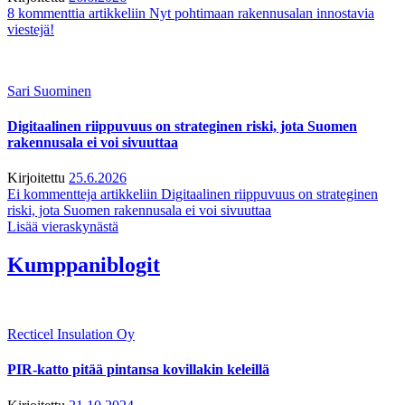
8 kommenttia
artikkeliin Nyt pohtimaan rakennusalan innostavia
viestejä!
Sari Suominen
Digitaalinen riippuvuus on strateginen riski, jota Suomen
rakennusala ei voi sivuuttaa
Kirjoitettu
25.6.2026
Ei kommentteja
artikkeliin Digitaalinen riippuvuus on strateginen
riski, jota Suomen rakennusala ei voi sivuuttaa
Lisää vieraskynästä
Kumppaniblogit
Recticel Insulation Oy
PIR-katto pitää pintansa kovillakin keleillä