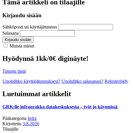
Tämä artikkeli on tilaajille
Kirjaudu sisään
Sähköposti tai käyttäjätunnus
Salasana
Kirjaudu sisään
Muista minut
Hyödynnä 1kk/0€ diginäyte!
Tutustu tästä
Unohditko käyttäjätunnuksesi?
Unohditko salasanasi?
Rekisteröidy
Luetuimmat artikkelit
GRK:lle infraurakka datakeskuksesta – työt jo käynnissä
Pääkategoria
Infra
Kirjoitettu
3.8.2026
Tilaajille