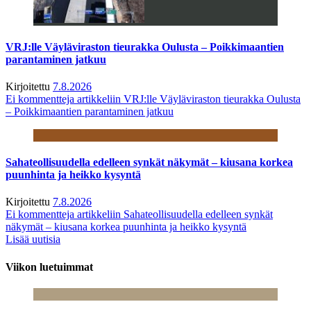
VRJ:lle Väyläviraston tieurakka Oulusta – Poikkimaantien
parantaminen jatkuu
Kirjoitettu
7.8.2026
Ei kommentteja
artikkeliin VRJ:lle Väyläviraston tieurakka Oulusta
– Poikkimaantien parantaminen jatkuu
Sahateollisuudella edelleen synkät näkymät – kiusana korkea
puunhinta ja heikko kysyntä
Kirjoitettu
7.8.2026
Ei kommentteja
artikkeliin Sahateollisuudella edelleen synkät
näkymät – kiusana korkea puunhinta ja heikko kysyntä
Lisää uutisia
Viikon luetuimmat