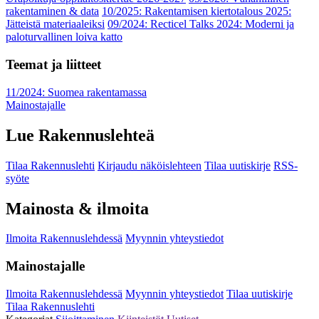
rakentaminen & data
10/2025: Rakentamisen kiertotalous 2025:
Jätteistä materiaaleiksi
09/2024: Recticel Talks 2024: Moderni ja
paloturvallinen loiva katto
Teemat ja liitteet
11/2024: Suomea rakentamassa
Mainostajalle
Lue Rakennuslehteä
Tilaa Rakennuslehti
Kirjaudu näköislehteen
Tilaa uutiskirje
RSS-
syöte
Mainosta & ilmoita
Ilmoita Rakennuslehdessä
Myynnin yhteystiedot
Mainostajalle
Ilmoita Rakennuslehdessä
Myynnin yhteystiedot
Tilaa uutiskirje
Tilaa Rakennuslehti