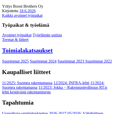
Yritys
Boost Brothers Oy
Kirjoitettu
18.6.2026
Kaikki avoimet työpaikat
Työpaikat & työelämä
Avoimet työpaikat
Työelämän uutisia
Teemat & liitteet
Toimialakatsaukset
Suurimmat 2025
Suurimmat 2024
Suurimmat 2023
Suurimmat 2022
Kaupalliset liitteet
11/2025: Suomea rakentamassa
12/2024: INFRA-lehti
11/2024:
Suomea rakentamassa
11/2023: Jokka − Rakennusteollisuus RT:n
lehti kestävästä rakentamisesta
Tapahtumia
Urapolkuja-oppilaitoskiertue 2026-2027
05/2026: Vähähiilinen