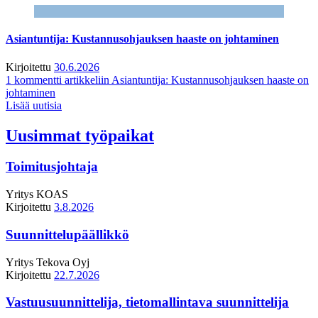
Asiantuntija: Kustannusohjauksen haaste on johtaminen
Kirjoitettu
30.6.2026
1 kommentti
artikkeliin Asiantuntija: Kustannusohjauksen haaste on
johtaminen
Lisää uutisia
Uusimmat työpaikat
Toimitusjohtaja
Yritys
KOAS
Kirjoitettu
3.8.2026
Suunnittelupäällikkö
Yritys
Tekova Oyj
Kirjoitettu
22.7.2026
Vastuusuunnittelija, tietomallintava suunnittelija