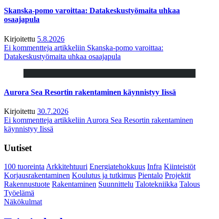
Skanska-pomo varoittaa: Datakeskustyömaita uhkaa
osaajapula
Kirjoitettu
5.8.2026
Ei kommentteja
artikkeliin Skanska-pomo varoittaa:
Datakeskustyömaita uhkaa osaajapula
Aurora Sea Resortin rakentaminen käynnistyy Iissä
Kirjoitettu
30.7.2026
Ei kommentteja
artikkeliin Aurora Sea Resortin rakentaminen
käynnistyy Iissä
Uutiset
100 tuoreinta
Arkkitehtuuri
Energiatehokkuus
Infra
Kiinteistöt
Korjausrakentaminen
Koulutus ja tutkimus
Pientalo
Projektit
Rakennustuote
Rakentaminen
Suunnittelu
Talotekniikka
Talous
Työelämä
Näkökulmat