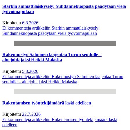
Starkin ammattilaiskysely: Suhdannekuopasta päädytään vielä
työvoimapulaan
Kirjoitettu
6.8.2026
Ei kommentteja
artikkeliin Starkin ammattilaiskysely:
Suhdannekuopasta päädytään vielä työvoimapulaan
Rakennustyö Salminen laajentaa Turun seudulle –
aluejohtajaksi Heikki Malaska
Kirjoitettu
5.8.2026
Ei kommentteja
artikkeliin Rakennustyö Salminen laajentaa Turun
seudulle – aluejohtajaksi Heikki Malaska
Rakentamisen työntekijämäärä laski edelleen
Kirjoitettu
22.7.2026
Ei kommentteja
artikkeliin Rakentamisen työntekijämäärä laski
edelleen