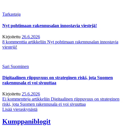
Tarkastaja
Nyt pohtimaan rakennusalan innostavia viestejä!
Kirjoitettu
26.6.2026
8 kommenttia
artikkeliin Nyt pohtimaan rakennusalan innostavia
viestejä!
Sari Suominen
Digitaalinen riippuvuus on strateginen riski, jota Suomen
rakennusala ei voi sivuuttaa
Kirjoitettu
25.6.2026
Ei kommentteja
artikkeliin Digitaalinen riippuvuus on strateginen
riski, jota Suomen rakennusala ei voi sivuuttaa
Lisää vieraskynästä
Kumppaniblogit