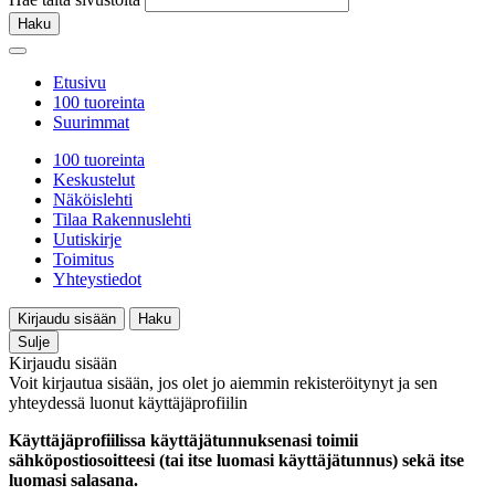
Haku
Etusivu
100 tuoreinta
Suurimmat
100 tuoreinta
Keskustelut
Näköislehti
Tilaa Rakennuslehti
Uutiskirje
Toimitus
Yhteystiedot
Kirjaudu sisään
Haku
Sulje
Kirjaudu sisään
Voit kirjautua sisään, jos olet jo aiemmin rekisteröitynyt ja sen
yhteydessä luonut käyttäjäprofiilin
Käyttäjäprofiilissa käyttäjätunnuksenasi toimii
sähköpostiosoitteesi (tai itse luomasi käyttäjätunnus) sekä itse
luomasi salasana.