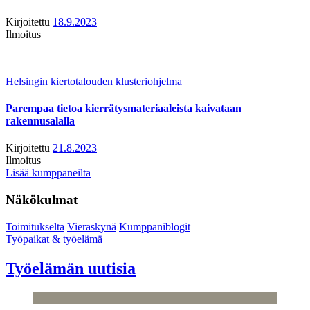
Kirjoitettu
18.9.2023
Ilmoitus
Helsingin kiertotalouden klusteriohjelma
Parempaa tietoa kierrätysmateriaaleista kaivataan
rakennusalalla
Kirjoitettu
21.8.2023
Ilmoitus
Lisää kumppaneilta
Näkökulmat
Toimitukselta
Vieraskynä
Kumppaniblogit
Työpaikat & työelämä
Työelämän uutisia