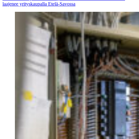
laajenee yrityskaupalla Etelä-Savossa