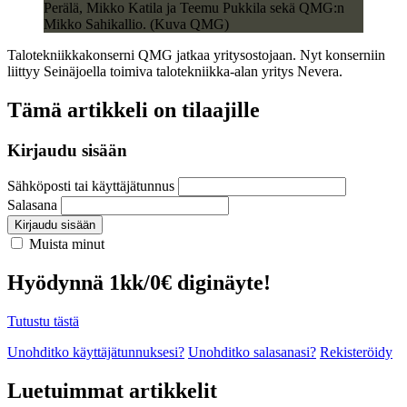
Perälä, Mikko Katila ja Teemu Pukkila sekä QMG:n
Mikko Sahikallio. (Kuva QMG)
Talotekniikkakonserni QMG jatkaa yritysostojaan. Nyt konserniin
liittyy Seinäjoella toimiva talotekniikka-alan yritys Nevera.
Tämä artikkeli on tilaajille
Kirjaudu sisään
Sähköposti tai käyttäjätunnus
Salasana
Kirjaudu sisään
Muista minut
Hyödynnä 1kk/0€ diginäyte!
Tutustu tästä
Unohditko käyttäjätunnuksesi?
Unohditko salasanasi?
Rekisteröidy
Luetuimmat artikkelit