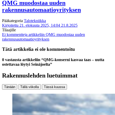
QMG muodostaa uuden
rakennusautomaatioyrityksen
Pääkategoria
Talotekniikka
Kirjoitettu 21. elokuuta 2025, 14:04
21.8.2025
Tilaajille
Ei kommentteja
artikkeliin QMG muodostaa uuden
rakennusautomaatioyrityksen
Tätä artikkelia ei ole kommentoitu
0 vastausta artikkeliin “QMG-konserni kasvaa taas – uutta
ostettavaa löytyi Seinäjoelta”
Rakennuslehden luetuimmat
Tänään
Tällä viikolla
Tässä kuussa