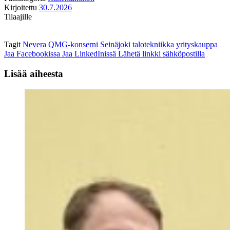
Kirjoitettu
30.7.2026
Tilaajille
Tagit
Nevera
QMG-konserni
Seinäjoki
talotekniikka
yrityskauppa
Jaa Facebookissa
Jaa LinkedInissä
Lähetä linkki sähköpostilla
Lisää aiheesta