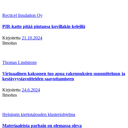
Recticel Insulation Oy
PIR-katto pitää pintansa kovillakin keleillä
Kirjoitettu
21.10.2024
Ilmoitus
Thomas Lindstrom
Virtuaalinen kaksonen tuo apua rakennuksien suunnitteluun ja
kestävyystavoitteiden saavuttamiseen
Kirjoitettu
24.6.2024
Ilmoitus
Helsingin kiertotalouden klusteriohjelma
Materiaaleista parhain on olemassa oleva