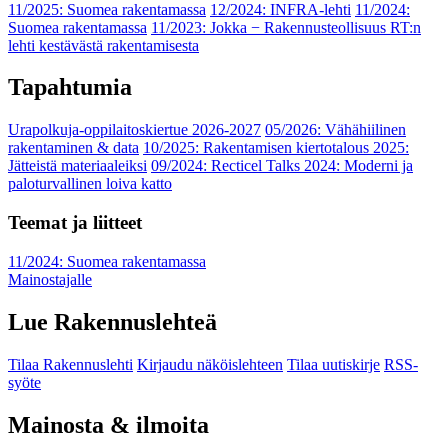
11/2025: Suomea rakentamassa
12/2024: INFRA-lehti
11/2024:
Suomea rakentamassa
11/2023: Jokka − Rakennusteollisuus RT:n
lehti kestävästä rakentamisesta
Tapahtumia
Urapolkuja-oppilaitoskiertue 2026-2027
05/2026: Vähähiilinen
rakentaminen & data
10/2025: Rakentamisen kiertotalous 2025:
Jätteistä materiaaleiksi
09/2024: Recticel Talks 2024: Moderni ja
paloturvallinen loiva katto
Teemat ja liitteet
11/2024: Suomea rakentamassa
Mainostajalle
Lue Rakennuslehteä
Tilaa Rakennuslehti
Kirjaudu näköislehteen
Tilaa uutiskirje
RSS-
syöte
Mainosta & ilmoita