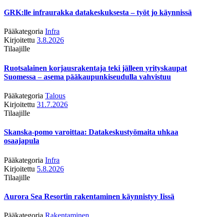
GRK:lle infraurakka datakeskuksesta – työt jo käynnissä
Pääkategoria
Infra
Kirjoitettu
3.8.2026
Tilaajille
Ruotsalainen korjausrakentaja teki jälleen yrityskaupat
Suomessa – asema pääkaupunkiseudulla vahvistuu
Pääkategoria
Talous
Kirjoitettu
31.7.2026
Tilaajille
Skanska-pomo varoittaa: Datakeskustyömaita uhkaa
osaajapula
Pääkategoria
Infra
Kirjoitettu
5.8.2026
Tilaajille
Aurora Sea Resortin rakentaminen käynnistyy Iissä
Pääkategoria
Rakentaminen