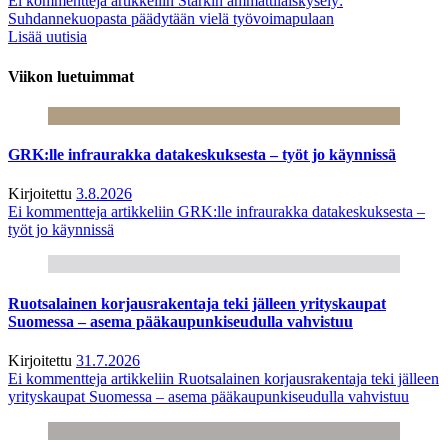
Ei kommentteja
artikkeliin Starkin ammattilaiskysely:
Suhdannekuopasta päädytään vielä työvoimapulaan
Lisää uutisia
Viikon luetuimmat
GRK:lle infraurakka datakeskuksesta – työt jo käynnissä
Kirjoitettu
3.8.2026
Ei kommentteja
artikkeliin GRK:lle infraurakka datakeskuksesta –
työt jo käynnissä
Ruotsalainen korjausrakentaja teki jälleen yrityskaupat
Suomessa – asema pääkaupunkiseudulla vahvistuu
Kirjoitettu
31.7.2026
Ei kommentteja
artikkeliin Ruotsalainen korjausrakentaja teki jälleen
yrityskaupat Suomessa – asema pääkaupunkiseudulla vahvistuu