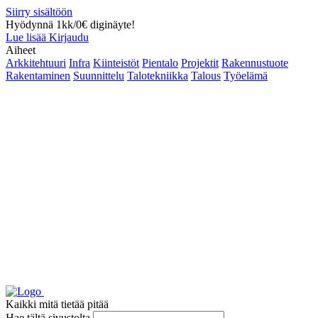
Siirry sisältöön
Hyödynnä 1kk/0€ diginäyte!
Lue lisää
Kirjaudu
Aiheet
Arkkitehtuuri
Infra
Kiinteistöt
Pientalo
Projektit
Rakennustuote
Rakentaminen
Suunnittelu
Talotekniikka
Talous
Työelämä
Kaikki mitä tietää pitää
Hae tältä sivustolta