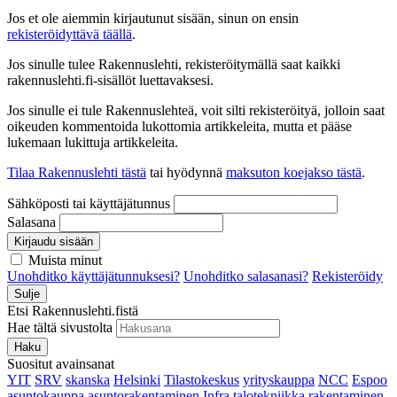
Jos et ole aiemmin kirjautunut sisään, sinun on ensin
rekisteröidyttävä täällä
.
Jos sinulle tulee Rakennuslehti, rekisteröitymällä saat kaikki
rakennuslehti.fi-sisällöt luettavaksesi.
Jos sinulle ei tule Rakennuslehteä, voit silti rekisteröityä, jolloin saat
oikeuden kommentoida lukottomia artikkeleita, mutta et pääse
lukemaan lukittuja artikkeleita.
Tilaa Rakennuslehti tästä
tai hyödynnä
maksuton koejakso tästä
.
Sähköposti tai käyttäjätunnus
Salasana
Kirjaudu sisään
Muista minut
Unohditko käyttäjätunnuksesi?
Unohditko salasanasi?
Rekisteröidy
Sulje
Etsi Rakennuslehti.fistä
Hae tältä sivustolta
Haku
Suositut avainsanat
YIT
SRV
skanska
Helsinki
Tilastokeskus
yrityskauppa
NCC
Espoo
asuntokauppa
asuntorakentaminen
Infra
talotekniikka
rakentaminen