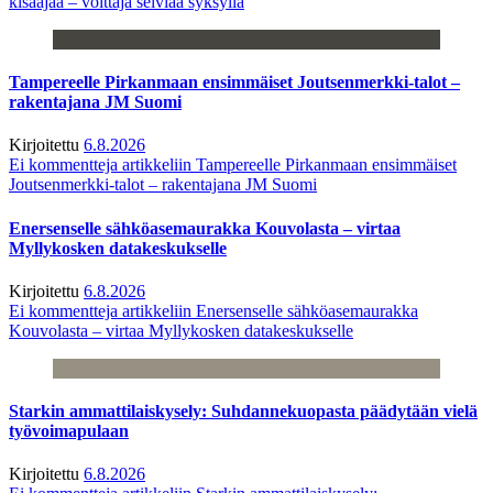
kisaajaa – voittaja selviää syksyllä
Tampereelle Pirkanmaan ensimmäiset Joutsenmerkki-talot –
rakentajana JM Suomi
Kirjoitettu
6.8.2026
Ei kommentteja
artikkeliin Tampereelle Pirkanmaan ensimmäiset
Joutsenmerkki-talot – rakentajana JM Suomi
Enersenselle sähköasemaurakka Kouvolasta – virtaa
Myllykosken datakeskukselle
Kirjoitettu
6.8.2026
Ei kommentteja
artikkeliin Enersenselle sähköasemaurakka
Kouvolasta – virtaa Myllykosken datakeskukselle
Starkin ammattilaiskysely: Suhdannekuopasta päädytään vielä
työvoimapulaan
Kirjoitettu
6.8.2026