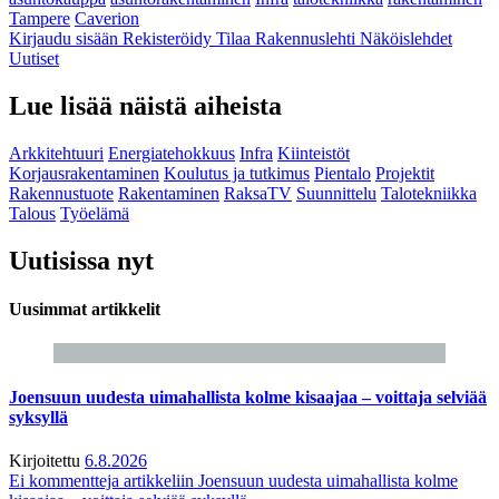
Tampere
Caverion
Kirjaudu sisään
Rekisteröidy
Tilaa Rakennuslehti
Näköislehdet
Uutiset
Lue lisää näistä aiheista
Arkkitehtuuri
Energiatehokkuus
Infra
Kiinteistöt
Korjausrakentaminen
Koulutus ja tutkimus
Pientalo
Projektit
Rakennustuote
Rakentaminen
RaksaTV
Suunnittelu
Talotekniikka
Talous
Työelämä
Uutisissa nyt
Uusimmat artikkelit
Joensuun uudesta uimahallista kolme kisaajaa – voittaja selviää
syksyllä
Kirjoitettu
6.8.2026
Ei kommentteja
artikkeliin Joensuun uudesta uimahallista kolme