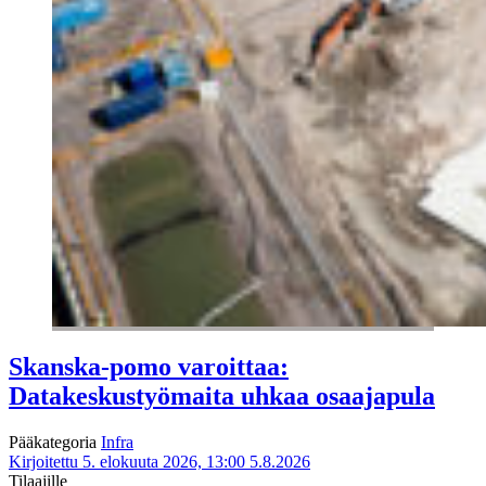
Skanska-pomo varoittaa:
Datakeskustyömaita uhkaa osaajapula
Pääkategoria
Infra
Kirjoitettu 5. elokuuta 2026, 13:00
5.8.2026
Tilaajille