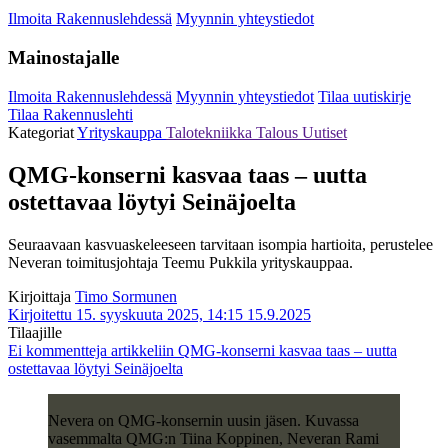
Ilmoita Rakennuslehdessä
Myynnin yhteystiedot
Mainostajalle
Ilmoita Rakennuslehdessä
Myynnin yhteystiedot
Tilaa uutiskirje
Tilaa Rakennuslehti
Kategoriat
Yrityskauppa
Talotekniikka
Talous
Uutiset
QMG-konserni kasvaa taas – uutta
ostettavaa löytyi Seinäjoelta
Seuraavaan kasvuaskeleeseen tarvitaan isompia hartioita, perustelee
Neveran toimitusjohtaja Teemu Pukkila yrityskauppaa.
Kirjoittaja
Timo Sormunen
Kirjoitettu 15. syyskuuta 2025, 14:15
15.9.2025
Tilaajille
Ei kommentteja
artikkeliin QMG-konserni kasvaa taas – uutta
ostettavaa löytyi Seinäjoelta
Nevera on QMG-konsernin uusin jäsen. Kuvassa
vasemmalta QMG:n Tiina Koppinen, Neveran Rami