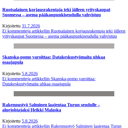
Ruotsalainen korjausrakentaja teki jälleen yrityskaupat
Suomessa – asema pääkaupunkiseudulla vahvistuu
Kirjoitettu
31.7.2026
Ei kommentteja
artikkeliin Ruotsalainen korjausrakentaja teki jälleen
yrityskaupat Suomessa – asema pääkaupunkiseudulla vahvistuu
Skanska-pomo varoittaa: Datakeskustyömaita uhkaa
osaajapula
Kirjoitettu
5.8.2026
Ei kommentteja
artikkeliin Skanska-pomo varoittaa:
Datakeskustyömaita uhkaa osaajapula
Rakennustyö Salminen laajentaa Turun seudulle –
aluejohtajaksi Heikki Malaska
Kirjoitettu
5.8.2026
Ei kommentteja
artikkeliin Rakennustyö Salminen laajentaa Turun