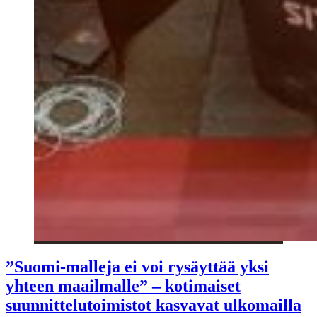
”Suomi-malleja ei voi rysäyttää yksi
yhteen maailmalle” – kotimaiset
suunnittelutoimistot kasvavat ulkomailla