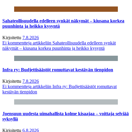
Sahateollisuudella edelleen synkät näkymät – kiusana korkea
puunhinta ja heikko kysyntä
Kirjoitettu
7.8.2026
Ei kommentteja
artikkeliin Sahateollisuudella edelleen synkät
näkymät – kiusana korkea puunhinta ja heikko kysyntä
Infra ry: Budjettisäästöt romuttavat kestävän tienpidon
Kirjoitettu
7.8.2026
Ei kommentteja
artikkeliin Infra ry: Budjettisäästöt romuttavat
kestävän tienpidon
Joensuun uudesta uimahallista kolme kisaajaa – voittaja selviää
syksyllä
Kirjoitettu
6.8.2026