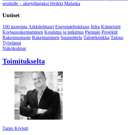
seudulle – aluejohtajaksi Heikki Malaska
Uutiset
100 tuoreinta
Arkkitehtuuri
Energiatehokkuus
Infra
Kiinteistöt
Korjausrakentaminen
Koulutus ja tutkimus
Pientalo
Projektit
Rakennustuote
Rakentaminen
Suunnittelu
Talotekniikka
Talous
Työelämä
Näkökulmat
Toimitukselta
Tapio Kivistö