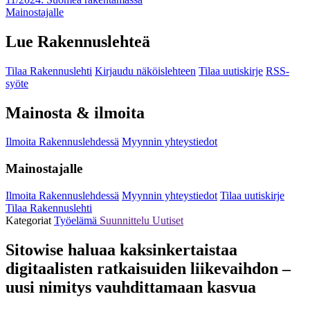
Mainostajalle
Lue Rakennuslehteä
Tilaa Rakennuslehti
Kirjaudu näköislehteen
Tilaa uutiskirje
RSS-
syöte
Mainosta & ilmoita
Ilmoita Rakennuslehdessä
Myynnin yhteystiedot
Mainostajalle
Ilmoita Rakennuslehdessä
Myynnin yhteystiedot
Tilaa uutiskirje
Tilaa Rakennuslehti
Kategoriat
Työelämä
Suunnittelu
Uutiset
Sitowise haluaa kaksinkertaistaa
digitaalisten ratkaisuiden liikevaihdon –
uusi nimitys vauhdittamaan kasvua