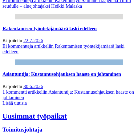
Ei kommentteja
artikkeliin Rakennustyö Salminen laajentaa Turun
seudulle – aluejohtajaksi Heikki Malaska
Rakentamisen työntekijämäärä laski edelleen
Kirjoitettu
22.7.2026
Ei kommentteja
artikkeliin Rakentamisen työntekijämäärä laski
edelleen
Asiantuntija: Kustannusohjauksen haaste on johtaminen
Kirjoitettu
30.6.2026
1 kommentti
artikkeliin Asiantuntija: Kustannusohjauksen haaste on
johtaminen
Lisää uutisia
Uusimmat työpaikat
Toimitusjohtaja