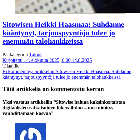
Sitowisen Heikki Haasmaa: Suhdanne
kääntynyt, tarjouspyyntöjä tulee jo
enemmän talohankkeissa
Pääkategoria
Talous
Kirjoitettu 14. elokuuta 2025, 6:00
14.8.2025
Tilaajille
Ei kommentteja
artikkeliin Sitowisen Heikki Haasmaa: Suhdanne
kääntynyt, tarjouspyyntöjä tulee jo enemmän talohankkeissa
Tätä artikkelia on kommentoitu kerran
Yksi vastaus artikkeliin “Sitowise haluaa kaksinkertaistaa
digitaalisten ratkaisuiden liikevaihdon – uusi nimitys
vauhdittamaan kasvua”