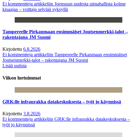
Ei kommentteja
artikkeliin Joensuun uudesta uimahallista kolme
kisaajaa – voittaja selviää syksyllä
Tampereelle Pirkanmaan ensimmäiset Joutsenmerkki-talot –
rakentajana JM Suomi
Kirjoitettu
6.8.2026
Ei kommentteja
artikkeliin Tampereelle Pirkanmaan ensimmäiset
Joutsenmerkki-talot – rakentajana JM Suomi
Lisää uutisia
Viikon luetuimmat
GRK:lle infraurakka datakeskuksesta – työt jo käynnissä
Kirjoitettu
3.8.2026
Ei kommentteja
artikkeliin GRK:lle infraurakka datakeskuksesta –
työt jo käynnissä