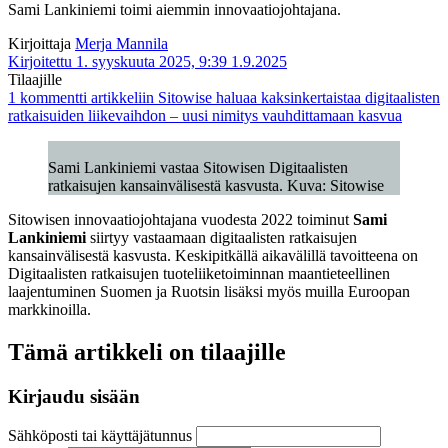
Sami Lankiniemi toimi aiemmin innovaatiojohtajana.
Kirjoittaja
Merja Mannila
Kirjoitettu 1. syyskuuta 2025, 9:39
1.9.2025
Tilaajille
1 kommentti
artikkeliin Sitowise haluaa kaksinkertaistaa digitaalisten
ratkaisuiden liikevaihdon – uusi nimitys vauhdittamaan kasvua
Sami Lankiniemi vastaa Sitowisen Digitaalisten
ratkaisujen kansainvälisestä kasvusta. Kuva: Sitowise
Sitowisen innovaatiojohtajana vuodesta 2022 toiminut
Sami
Lankiniemi
siirtyy vastaamaan digitaalisten ratkaisujen
kansainvälisestä kasvusta. Keskipitkällä aikavälillä tavoitteena on
Digitaalisten ratkaisujen tuoteliiketoiminnan maantieteellinen
laajentuminen Suomen ja Ruotsin lisäksi myös muilla Euroopan
markkinoilla.
Tämä artikkeli on tilaajille
Kirjaudu sisään
Sähköposti tai käyttäjätunnus