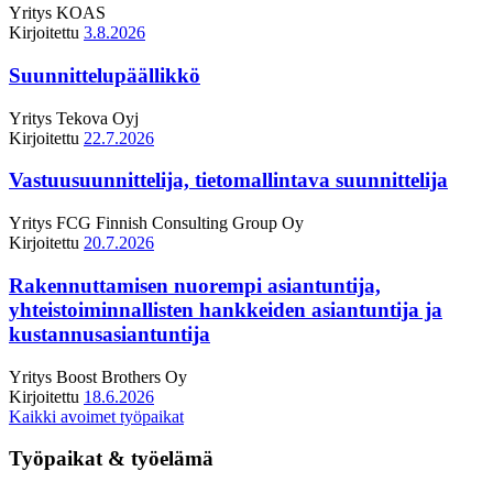
Yritys
KOAS
Kirjoitettu
3.8.2026
Suunnittelupäällikkö
Yritys
Tekova Oyj
Kirjoitettu
22.7.2026
Vastuusuunnittelija, tietomallintava suunnittelija
Yritys
FCG Finnish Consulting Group Oy
Kirjoitettu
20.7.2026
Rakennuttamisen nuorempi asiantuntija,
yhteistoiminnallisten hankkeiden asiantuntija ja
kustannusasiantuntija
Yritys
Boost Brothers Oy
Kirjoitettu
18.6.2026
Kaikki avoimet työpaikat
Työpaikat & työelämä