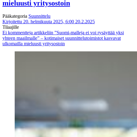
mieluusti yritysostoin
Pääkategoria
Suunnittelu
Kirjoitettu 20. helmikuuta 2025, 6:00
20.2.2025
Tilaajille
Ei kommentteja
artikkeliin ”Suomi-malleja ei voi rysäyttää yksi
yhteen maailmalle” – kotimaiset suunnittelutoimistot kasvavat
ulkomailla mieluusti yritysostoin