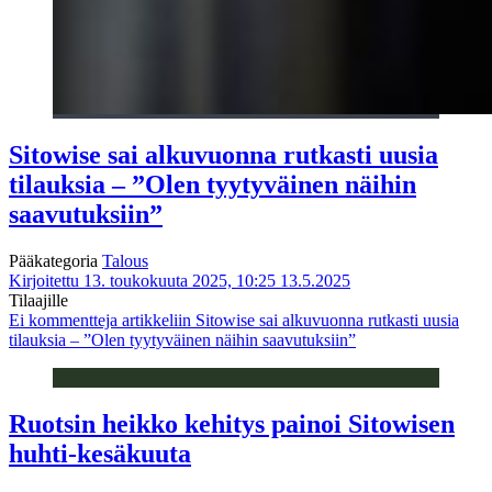
Sitowise sai alkuvuonna rutkasti uusia
tilauksia – ”Olen tyytyväinen näihin
saavutuksiin”
Pääkategoria
Talous
Kirjoitettu 13. toukokuuta 2025, 10:25
13.5.2025
Tilaajille
Ei kommentteja
artikkeliin Sitowise sai alkuvuonna rutkasti uusia
tilauksia – ”Olen tyytyväinen näihin saavutuksiin”
Ruotsin heikko kehitys painoi Sitowisen
huhti-kesäkuuta