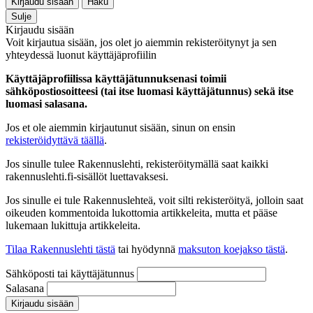
Kirjaudu sisään
Haku
Sulje
Kirjaudu sisään
Voit kirjautua sisään, jos olet jo aiemmin rekisteröitynyt ja sen
yhteydessä luonut käyttäjäprofiilin
Käyttäjäprofiilissa käyttäjätunnuksenasi toimii
sähköpostiosoitteesi (tai itse luomasi käyttäjätunnus) sekä itse
luomasi salasana.
Jos et ole aiemmin kirjautunut sisään, sinun on ensin
rekisteröidyttävä täällä
.
Jos sinulle tulee Rakennuslehti, rekisteröitymällä saat kaikki
rakennuslehti.fi-sisällöt luettavaksesi.
Jos sinulle ei tule Rakennuslehteä, voit silti rekisteröityä, jolloin saat
oikeuden kommentoida lukottomia artikkeleita, mutta et pääse
lukemaan lukittuja artikkeleita.
Tilaa Rakennuslehti tästä
tai hyödynnä
maksuton koejakso tästä
.
Sähköposti tai käyttäjätunnus
Salasana
Kirjaudu sisään