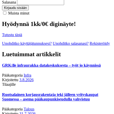
Salasana
Kirjaudu sisään
Muista minut
Hyödynnä 1kk/0€ diginäyte!
Tutustu tästä
Unohditko käyttäjätunnuksesi?
Unohditko salasanasi?
Rekisteröidy
Luetuimmat artikkelit
GRK:lle infraurakka datakeskuksesta – työt jo käynnissä
Pääkategoria
Infra
Kirjoitettu
3.8.2026
Tilaajille
Ruotsalainen korjausrakentaja teki jälleen yrityskaupat
Suomessa – asema pääkaupunkiseudulla vahvistuu
Pääkategoria
Talous
Kirjoitettu
31.7.2026