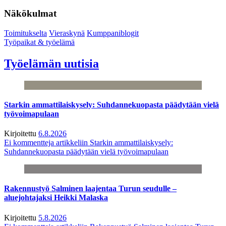
Näkökulmat
Toimitukselta
Vieraskynä
Kumppaniblogit
Työpaikat & työelämä
Työelämän uutisia
Starkin ammattilaiskysely: Suhdannekuopasta päädytään vielä
työvoimapulaan
Kirjoitettu
6.8.2026
Ei kommentteja
artikkeliin Starkin ammattilaiskysely:
Suhdannekuopasta päädytään vielä työvoimapulaan
Rakennustyö Salminen laajentaa Turun seudulle –
aluejohtajaksi Heikki Malaska
Kirjoitettu
5.8.2026