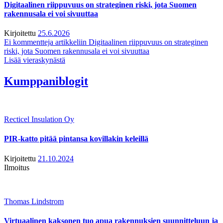
Digitaalinen riippuvuus on strateginen riski, jota Suomen
rakennusala ei voi sivuuttaa
Kirjoitettu
25.6.2026
Ei kommentteja
artikkeliin Digitaalinen riippuvuus on strateginen
riski, jota Suomen rakennusala ei voi sivuuttaa
Lisää vieraskynästä
Kumppaniblogit
Recticel Insulation Oy
PIR-katto pitää pintansa kovillakin keleillä
Kirjoitettu
21.10.2024
Ilmoitus
Thomas Lindstrom
Virtuaalinen kaksonen tuo apua rakennuksien suunnitteluun ja