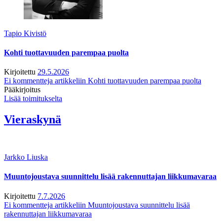
Tapio Kivistö
Kohti tuottavuuden parempaa puolta
Kirjoitettu
29.5.2026
Ei kommentteja
artikkeliin Kohti tuottavuuden parempaa puolta
Pääkirjoitus
Lisää toimitukselta
Vieraskynä
Jarkko Liuska
Muuntojoustava suunnittelu lisää rakennuttajan liikkumavaraa
Kirjoitettu
7.7.2026
Ei kommentteja
artikkeliin Muuntojoustava suunnittelu lisää
rakennuttajan liikkumavaraa