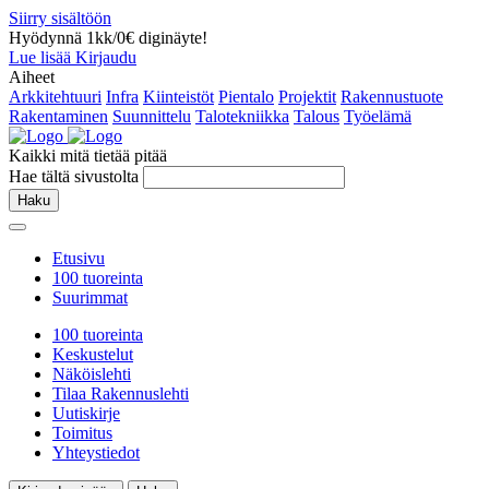
Siirry sisältöön
Hyödynnä 1kk/0€ diginäyte!
Lue lisää
Kirjaudu
Aiheet
Arkkitehtuuri
Infra
Kiinteistöt
Pientalo
Projektit
Rakennustuote
Rakentaminen
Suunnittelu
Talotekniikka
Talous
Työelämä
Kaikki mitä tietää pitää
Hae tältä sivustolta
Haku
Etusivu
100 tuoreinta
Suurimmat
100 tuoreinta
Keskustelut
Näköislehti
Tilaa Rakennuslehti
Uutiskirje
Toimitus
Yhteystiedot