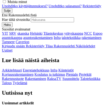
Muista minut
Unohditko käyttäjätunnuksesi?
Unohditko salasanasi?
Rekisteröidy
Sulje
Etsi Rakennuslehti.fistä
Hae tältä sivustolta
Haku
Suositut avainsanat
YIT
SRV
skanska
Helsinki
Tilastokeskus
yrityskauppa
NCC
Espoo
asuntokauppa
asuntorakentaminen
Infra
talotekniikka
rakentaminen
Tampere
Caverion
Kirjaudu sisään
Rekisteröidy
Tilaa Rakennuslehti
Näköislehdet
Uutiset
Lue lisää näistä aiheista
Arkkitehtuuri
Energiatehokkuus
Infra
Kiinteistöt
Korjausrakentaminen
Koulutus ja tutkimus
Pientalo
Projektit
Rakennustuote
Rakentaminen
RaksaTV
Suunnittelu
Talotekniikka
Talous
Työelämä
Uutisissa nyt
Uusimmat artikkelit