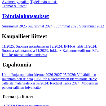
Avoimet työpaikat
Työelämän uutisia
Teemat & liitteet
Toimialakatsaukset
Suurimmat 2025
Suurimmat 2024
Suurimmat 2023
Suurimmat 2022
Kaupalliset liitteet
11/2025: Suomea rakentamassa
12/2024: INFRA-lehti
11/2024:
Suomea rakentamassa
11/2023: Jokka − Rakennusteollisuus RT:n
lehti kestävästä rakentamisesta
Tapahtumia
Urapolkuja-oppilaitoskiertue 2026-2027
05/2026: Vähähiilinen
rakentaminen & data
10/2025: Rakentamisen kiertotalous 2025:
Jätteistä materiaaleiksi
09/2024: Recticel Talks 2024: Moderni ja
paloturvallinen loiva katto
Teemat ja liitteet
11/2024: Suomea rakentamassa