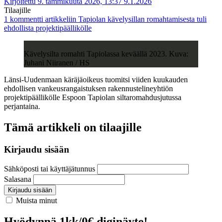
Kirjoitettu 9. tammikuuta 2026, 13:37
9.1.2026
Tilaajille
1 kommentti
artikkeliin Tapiolan kävelysillan romahtamisesta tuli
ehdollista projektipäällikölle
Kävelysilta romahti Tapiolassa keväällä 2023. Kuva:
Juhani Niiranen / HS
Länsi-Uudenmaan käräjäoikeus tuomitsi viiden kuukauden
ehdollisen vankeusrangaistuksen rakennustelineyhtiön
projektipäällikölle Espoon Tapiolan siltaromahdusjutussa
perjantaina.
Tämä artikkeli on tilaajille
Kirjaudu sisään
Sähköposti tai käyttäjätunnus
Salasana
Kirjaudu sisään
Muista minut
Hyödynnä 1kk/0€ diginäyte!