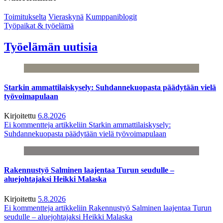
Toimitukselta
Vieraskynä
Kumppaniblogit
Työpaikat & työelämä
Työelämän uutisia
Starkin ammattilaiskysely: Suhdannekuopasta päädytään vielä
työvoimapulaan
Kirjoitettu
6.8.2026
Ei kommentteja
artikkeliin Starkin ammattilaiskysely:
Suhdannekuopasta päädytään vielä työvoimapulaan
Rakennustyö Salminen laajentaa Turun seudulle –
aluejohtajaksi Heikki Malaska
Kirjoitettu
5.8.2026
Ei kommentteja
artikkeliin Rakennustyö Salminen laajentaa Turun
seudulle – aluejohtajaksi Heikki Malaska