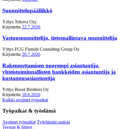
Suunnittelupäällikkö
Yritys
Tekova Oyj
Kirjoitettu
22.7.2026
Vastuusuunnittelija, tietomallintava suunnittelija
Yritys
FCG Finnish Consulting Group Oy
Kirjoitettu
20.7.2026
Rakennuttamisen nuorempi asiantuntija,
yhteistoiminnallisten hankkeiden asiantuntija ja
kustannusasiantuntija
Yritys
Boost Brothers Oy
Kirjoitettu
18.6.2026
Kaikki avoimet työpaikat
Työpaikat & työelämä
Avoimet työpaikat
Työelämän uutisia
Teemat & liitteet