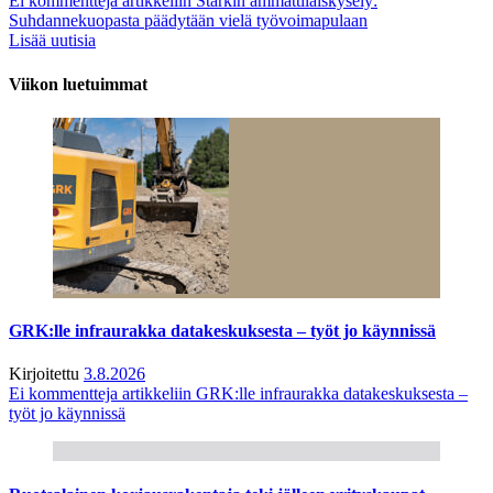
Ei kommentteja
artikkeliin Starkin ammattilaiskysely:
Suhdannekuopasta päädytään vielä työvoimapulaan
Lisää uutisia
Viikon luetuimmat
GRK:lle infraurakka datakeskuksesta – työt jo käynnissä
Kirjoitettu
3.8.2026
Ei kommentteja
artikkeliin GRK:lle infraurakka datakeskuksesta –
työt jo käynnissä