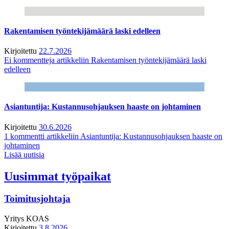
Rakentamisen työntekijämäärä laski edelleen
Kirjoitettu
22.7.2026
Ei kommentteja
artikkeliin Rakentamisen työntekijämäärä laski
edelleen
Asiantuntija: Kustannusohjauksen haaste on johtaminen
Kirjoitettu
30.6.2026
1 kommentti
artikkeliin Asiantuntija: Kustannusohjauksen haaste on
johtaminen
Lisää uutisia
Uusimmat työpaikat
Toimitusjohtaja
Yritys
KOAS
Kirjoitettu
3.8.2026