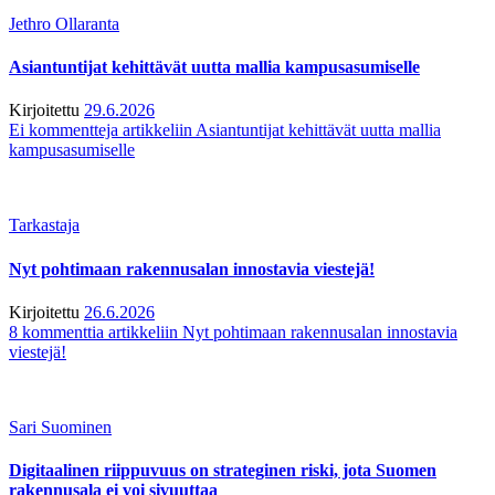
Jethro Ollaranta
Asiantuntijat kehittävät uutta mallia kampusasumiselle
Kirjoitettu
29.6.2026
Ei kommentteja
artikkeliin Asiantuntijat kehittävät uutta mallia
kampusasumiselle
Tarkastaja
Nyt pohtimaan rakennusalan innostavia viestejä!
Kirjoitettu
26.6.2026
8 kommenttia
artikkeliin Nyt pohtimaan rakennusalan innostavia
viestejä!
Sari Suominen
Digitaalinen riippuvuus on strateginen riski, jota Suomen
rakennusala ei voi sivuuttaa