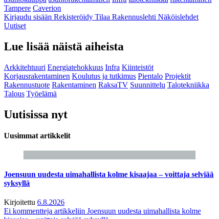
Tampere
Caverion
Kirjaudu sisään
Rekisteröidy
Tilaa Rakennuslehti
Näköislehdet
Uutiset
Lue lisää näistä aiheista
Arkkitehtuuri
Energiatehokkuus
Infra
Kiinteistöt
Korjausrakentaminen
Koulutus ja tutkimus
Pientalo
Projektit
Rakennustuote
Rakentaminen
RaksaTV
Suunnittelu
Talotekniikka
Talous
Työelämä
Uutisissa nyt
Uusimmat artikkelit
Joensuun uudesta uimahallista kolme kisaajaa – voittaja selviää
syksyllä
Kirjoitettu
6.8.2026
Ei kommentteja
artikkeliin Joensuun uudesta uimahallista kolme