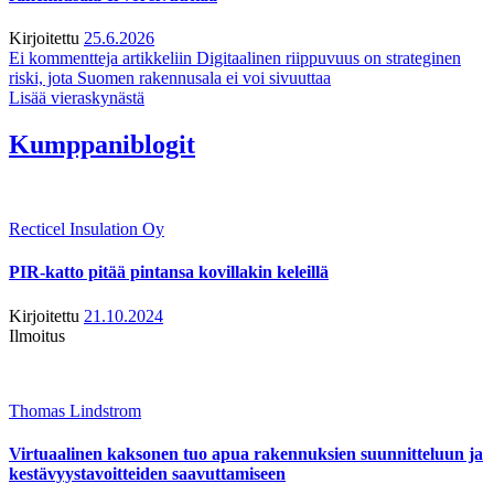
Kirjoitettu
25.6.2026
Ei kommentteja
artikkeliin Digitaalinen riippuvuus on strateginen
riski, jota Suomen rakennusala ei voi sivuuttaa
Lisää vieraskynästä
Kumppaniblogit
Recticel Insulation Oy
PIR-katto pitää pintansa kovillakin keleillä
Kirjoitettu
21.10.2024
Ilmoitus
Thomas Lindstrom
Virtuaalinen kaksonen tuo apua rakennuksien suunnitteluun ja
kestävyystavoitteiden saavuttamiseen