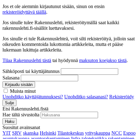
Jos et ole aiemmin kirjautunut sisään, sinun on ensin
rekisteröidyttävä täällä
.
Jos sinulle tulee Rakennuslehti, rekisteröitymällä saat kaikki
rakennuslehti.fi-sisällöt luettavaksesi.
Jos sinulle ei tule Rakennuslehteä, voit silti rekisteröityä, jolloin saat
oikeuden kommentoida lukottomia artikkeleita, mutta et pääse
lukemaan lukittuja artikkeleita.
Tilaa Rakennuslehti tästä
tai hyödynnä
maksuton koejakso tästä
.
Sähköposti tai käyttäjätunnus
Salasana
Kirjaudu sisään
Muista minut
Unohditko käyttäjätunnuksesi?
Unohditko salasanasi?
Rekisteröidy
Sulje
Etsi Rakennuslehti.fistä
Hae tältä sivustolta
Haku
Suositut avainsanat
YIT
SRV
skanska
Helsinki
Tilastokeskus
yrityskauppa
NCC
Espoo
asuntokauppa
asuntorakentaminen
Infra
talotekniikka
rakentaminen