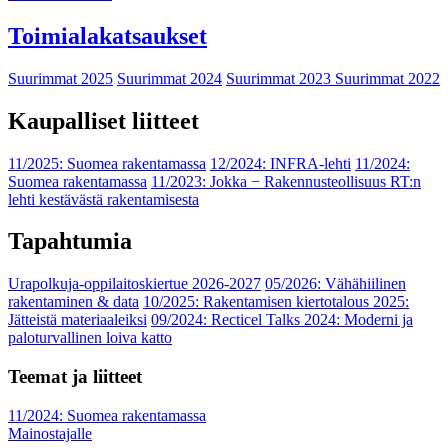
Toimialakatsaukset
Suurimmat 2025
Suurimmat 2024
Suurimmat 2023
Suurimmat 2022
Kaupalliset liitteet
11/2025: Suomea rakentamassa
12/2024: INFRA-lehti
11/2024:
Suomea rakentamassa
11/2023: Jokka − Rakennusteollisuus RT:n
lehti kestävästä rakentamisesta
Tapahtumia
Urapolkuja-oppilaitoskiertue 2026-2027
05/2026: Vähähiilinen
rakentaminen & data
10/2025: Rakentamisen kiertotalous 2025:
Jätteistä materiaaleiksi
09/2024: Recticel Talks 2024: Moderni ja
paloturvallinen loiva katto
Teemat ja liitteet
11/2024: Suomea rakentamassa
Mainostajalle