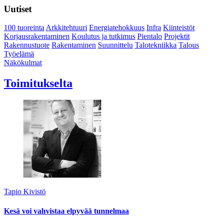
Uutiset
100 tuoreinta
Arkkitehtuuri
Energiatehokkuus
Infra
Kiinteistöt
Korjausrakentaminen
Koulutus ja tutkimus
Pientalo
Projektit
Rakennustuote
Rakentaminen
Suunnittelu
Talotekniikka
Talous
Työelämä
Näkökulmat
Toimitukselta
Tapio Kivistö
Kesä voi vahvistaa elpyvää tunnelmaa