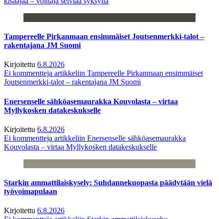
kisaajaa – voittaja selviää syksyllä
Tampereelle Pirkanmaan ensimmäiset Joutsenmerkki-talot –
rakentajana JM Suomi
Kirjoitettu
6.8.2026
Ei kommentteja
artikkeliin Tampereelle Pirkanmaan ensimmäiset
Joutsenmerkki-talot – rakentajana JM Suomi
Enersenselle sähköasemaurakka Kouvolasta – virtaa
Myllykosken datakeskukselle
Kirjoitettu
6.8.2026
Ei kommentteja
artikkeliin Enersenselle sähköasemaurakka
Kouvolasta – virtaa Myllykosken datakeskukselle
Starkin ammattilaiskysely: Suhdannekuopasta päädytään vielä
työvoimapulaan
Kirjoitettu
6.8.2026