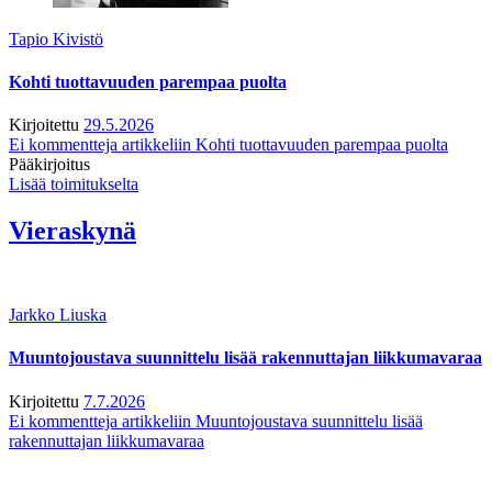
Tapio Kivistö
Kohti tuottavuuden parempaa puolta
Kirjoitettu
29.5.2026
Ei kommentteja
artikkeliin Kohti tuottavuuden parempaa puolta
Pääkirjoitus
Lisää toimitukselta
Vieraskynä
Jarkko Liuska
Muuntojoustava suunnittelu lisää rakennuttajan liikkumavaraa
Kirjoitettu
7.7.2026
Ei kommentteja
artikkeliin Muuntojoustava suunnittelu lisää
rakennuttajan liikkumavaraa