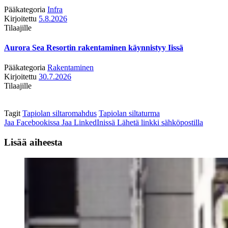
Pääkategoria
Infra
Kirjoitettu
5.8.2026
Tilaajille
Aurora Sea Resortin rakentaminen käynnistyy Iissä
Pääkategoria
Rakentaminen
Kirjoitettu
30.7.2026
Tilaajille
Tagit
Tapiolan siltaromahdus
Tapiolan siltaturma
Jaa Facebookissa
Jaa LinkedInissä
Lähetä linkki sähköpostilla
Lisää aiheesta