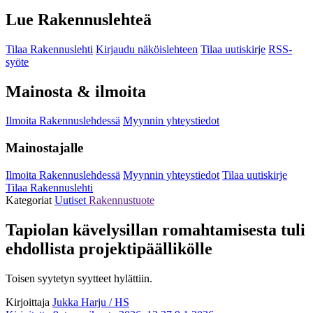
Lue Rakennuslehteä
Tilaa Rakennuslehti
Kirjaudu näköislehteen
Tilaa uutiskirje
RSS-
syöte
Mainosta & ilmoita
Ilmoita Rakennuslehdessä
Myynnin yhteystiedot
Mainostajalle
Ilmoita Rakennuslehdessä
Myynnin yhteystiedot
Tilaa uutiskirje
Tilaa Rakennuslehti
Kategoriat
Uutiset
Rakennustuote
Tapiolan kävelysillan romahtamisesta tuli
ehdollista projektipäällikölle
Toisen syytetyn syytteet hylättiin.
Kirjoittaja
Jukka Harju / HS