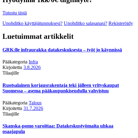
Tutustu tästä
Unohditko käyttäjätunnuksesi?
Unohditko salasanasi?
Rekisteröidy
Luetuimmat artikkelit
GRK:lle infraurakka datakeskuksesta – työt jo käynnissä
Pääkategoria
Infra
Kirjoitettu
3.8.2026
Tilaajille
Ruotsalainen korjausrakentaja teki jälleen yrityskaupat
Suomessa – asema pääkaupunkiseudulla vahvistuu
Pääkategoria
Talous
Kirjoitettu
31.7.2026
Tilaajille
Skanska-pomo varoittaa: Datakeskustyömaita uhkaa
osaajapula