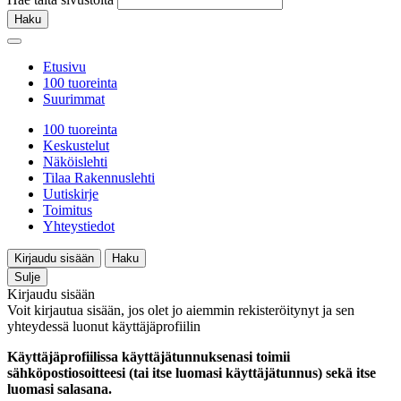
Haku
Etusivu
100 tuoreinta
Suurimmat
100 tuoreinta
Keskustelut
Näköislehti
Tilaa Rakennuslehti
Uutiskirje
Toimitus
Yhteystiedot
Kirjaudu sisään
Haku
Sulje
Kirjaudu sisään
Voit kirjautua sisään, jos olet jo aiemmin rekisteröitynyt ja sen
yhteydessä luonut käyttäjäprofiilin
Käyttäjäprofiilissa käyttäjätunnuksenasi toimii
sähköpostiosoitteesi (tai itse luomasi käyttäjätunnus) sekä itse
luomasi salasana.