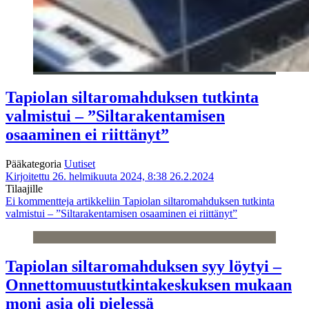
Tapiolan siltaromahduksen tutkinta
valmistui – ”Siltarakentamisen
osaaminen ei riittänyt”
Pääkategoria
Uutiset
Kirjoitettu 26. helmikuuta 2024, 8:38
26.2.2024
Tilaajille
Ei kommentteja
artikkeliin Tapiolan siltaromahduksen tutkinta
valmistui – ”Siltarakentamisen osaaminen ei riittänyt”
Tapiolan siltaromahduksen syy löytyi –
Onnettomuustutkintakeskuksen mukaan
moni asia oli pielessä