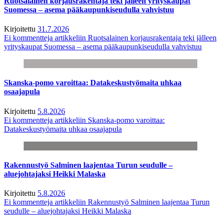
Ruotsalainen korjausrakentaja teki jälleen yrityskaupat
Suomessa – asema pääkaupunkiseudulla vahvistuu
Kirjoitettu
31.7.2026
Ei kommentteja
artikkeliin Ruotsalainen korjausrakentaja teki jälleen
yrityskaupat Suomessa – asema pääkaupunkiseudulla vahvistuu
Skanska-pomo varoittaa: Datakeskustyömaita uhkaa
osaajapula
Kirjoitettu
5.8.2026
Ei kommentteja
artikkeliin Skanska-pomo varoittaa:
Datakeskustyömaita uhkaa osaajapula
Rakennustyö Salminen laajentaa Turun seudulle –
aluejohtajaksi Heikki Malaska
Kirjoitettu
5.8.2026
Ei kommentteja
artikkeliin Rakennustyö Salminen laajentaa Turun
seudulle – aluejohtajaksi Heikki Malaska