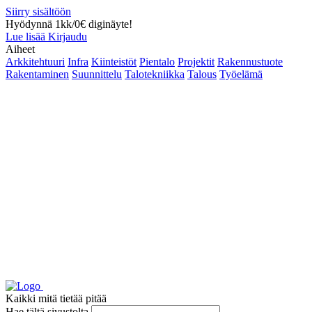
Siirry sisältöön
Hyödynnä 1kk/0€ diginäyte!
Lue lisää
Kirjaudu
Aiheet
Arkkitehtuuri
Infra
Kiinteistöt
Pientalo
Projektit
Rakennustuote
Rakentaminen
Suunnittelu
Talotekniikka
Talous
Työelämä
Kaikki mitä tietää pitää
Hae tältä sivustolta