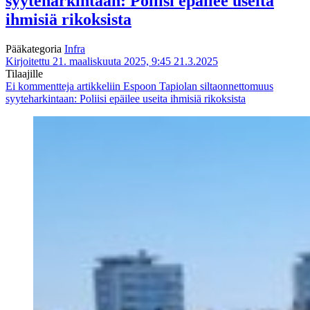
syyteharkintaan: Poliisi epäilee useita
ihmisiä rikoksista
Pääkategoria
Infra
Kirjoitettu 21. maaliskuuta 2025, 9:45
21.3.2025
Tilaajille
Ei kommentteja
artikkeliin Espoon Tapiolan siltaonnettomuus
syyteharkintaan: Poliisi epäilee useita ihmisiä rikoksista