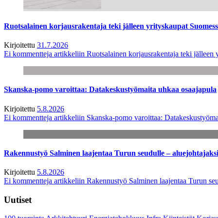
Ruotsalainen korjausrakentaja teki jälleen yrityskaupat Suome
Kirjoitettu
31.7.2026
Ei kommentteja
artikkeliin Ruotsalainen korjausrakentaja teki jälle
Skanska-pomo varoittaa: Datakeskustyömaita uhkaa osaajapula
Kirjoitettu
5.8.2026
Ei kommentteja
artikkeliin Skanska-pomo varoittaa: Datakeskustyöma
Rakennustyö Salminen laajentaa Turun seudulle – aluejohtajaks
Kirjoitettu
5.8.2026
Ei kommentteja
artikkeliin Rakennustyö Salminen laajentaa Turun seu
Uutiset