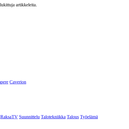
ukittuja artikkeleita.
pere
Caverion
RaksaTV
Suunnittelu
Talotekniikka
Talous
Työelämä