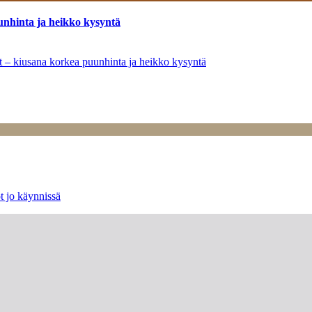
unhinta ja heikko kysyntä
ät – kiusana korkea puunhinta ja heikko kysyntä
t jo käynnissä