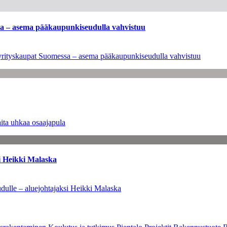
ssa – asema pääkaupunkiseudulla vahvistuu
en yrityskaupat Suomessa – asema pääkaupunkiseudulla vahvistuu
ita uhkaa osaajapula
i Heikki Malaska
dulle – aluejohtajaksi Heikki Malaska