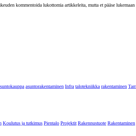
at oikeuden kommentoida lukottomia artikkeleita, mutta et pääse lukemaan l
asuntokauppa
asuntorakentaminen
Infra
talotekniikka
rakentaminen
Tam
n
Koulutus ja tutkimus
Pientalo
Projektit
Rakennustuote
Rakentaminen