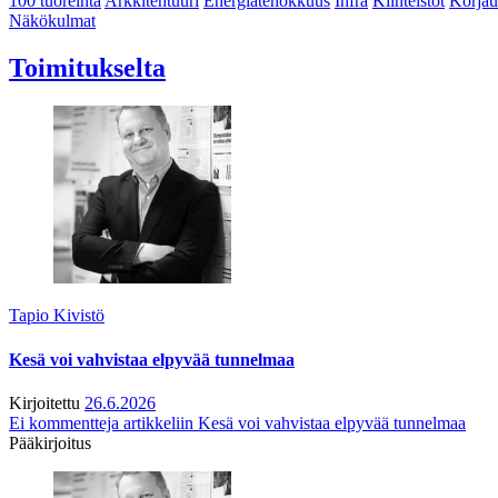
100 tuoreinta
Arkkitehtuuri
Energiatehokkuus
Infra
Kiinteistöt
Korjau
Näkökulmat
Toimitukselta
Tapio Kivistö
Kesä voi vahvistaa elpyvää tunnelmaa
Kirjoitettu
26.6.2026
Ei kommentteja
artikkeliin Kesä voi vahvistaa elpyvää tunnelmaa
Pääkirjoitus