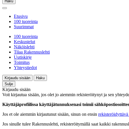
Haku
Etusivu
100 tuoreinta
Suurimmat
100 tuoreinta
Keskustelut
Näköislehti
Tilaa Rakennuslehti
Uutiskirje
Toimitus
Yhteystiedot
Kirjaudu sisään
Haku
Sulje
Kirjaudu sisään
Voit kirjautua sisään, jos olet jo aiemmin rekisteröitynyt ja sen yhteyde
Käyttäjäprofiilissa käyttäjätunnuksenasi toimii sähköpostiosoittees
Jos et ole aiemmin kirjautunut sisään, sinun on ensin
rekisteröidyttävä 
Jos sinulle tulee Rakennuslehti, rekisteröitymällä saat kaikki rakennusle