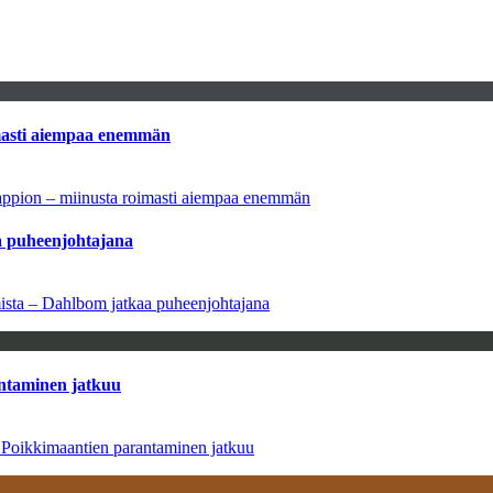
imasti aiempaa enemmän
tappion – miinusta roimasti aiempaa enemmän
aa puheenjohtajana
amista – Dahlbom jatkaa puheenjohtajana
antaminen jatkuu
– Poikkimaantien parantaminen jatkuu