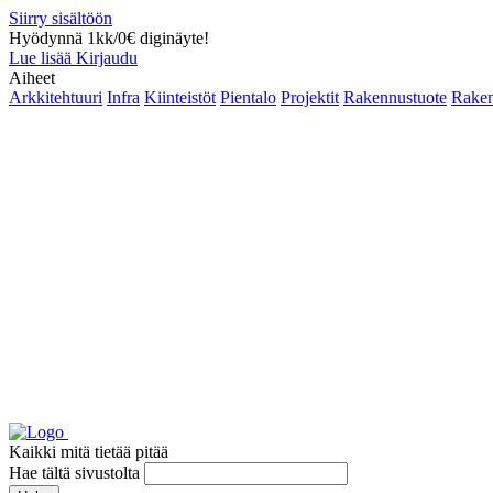
Siirry sisältöön
Hyödynnä 1kk/0€ diginäyte!
Lue lisää
Kirjaudu
Aiheet
Arkkitehtuuri
Infra
Kiinteistöt
Pientalo
Projektit
Rakennustuote
Raken
Kaikki mitä tietää pitää
Hae tältä sivustolta