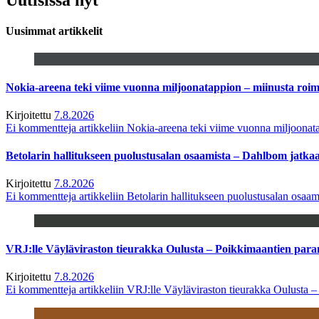
Uusimmat artikkelit
Nokia-areena teki viime vuonna miljoonatappion – miinusta ro
Kirjoitettu
7.8.2026
Ei kommentteja
artikkeliin Nokia-areena teki viime vuonna miljoona
Betolarin hallitukseen puolustusalan osaamista – Dahlbom jatk
Kirjoitettu
7.8.2026
Ei kommentteja
artikkeliin Betolarin hallitukseen puolustusalan osa
VRJ:lle Väyläviraston tieurakka Oulusta – Poikkimaantien par
Kirjoitettu
7.8.2026
Ei kommentteja
artikkeliin VRJ:lle Väyläviraston tieurakka Oulusta 