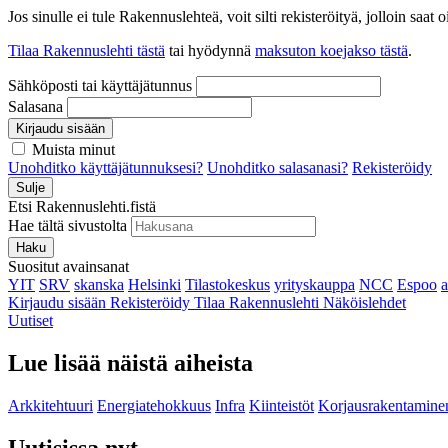
Jos sinulle ei tule Rakennuslehteä, voit silti rekisteröityä, jolloin sa
Tilaa Rakennuslehti tästä
tai hyödynnä
maksuton koejakso tästä
.
Sähköposti tai käyttäjätunnus
Salasana
Kirjaudu sisään
Muista minut
Unohditko käyttäjätunnuksesi?
Unohditko salasanasi?
Rekisteröidy
Sulje
Etsi Rakennuslehti.fistä
Hae tältä sivustolta
Haku
Suositut avainsanat
YIT
SRV
skanska
Helsinki
Tilastokeskus
yrityskauppa
NCC
Espoo
Kirjaudu sisään
Rekisteröidy
Tilaa Rakennuslehti
Näköislehdet
Uutiset
Lue lisää näistä aiheista
Arkkitehtuuri
Energiatehokkuus
Infra
Kiinteistöt
Korjausrakentamine
Uutisissa nyt