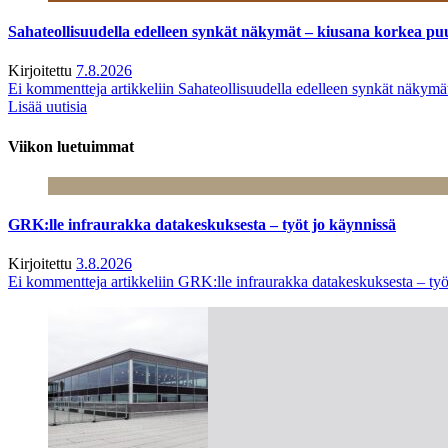
Sahateollisuudella edelleen synkät näkymät – kiusana korkea pu
Kirjoitettu
7.8.2026
Ei kommentteja
artikkeliin Sahateollisuudella edelleen synkät näkym
Lisää uutisia
Viikon luetuimmat
GRK:lle infraurakka datakeskuksesta – työt jo käynnissä
Kirjoitettu
3.8.2026
Ei kommentteja
artikkeliin GRK:lle infraurakka datakeskuksesta – työ