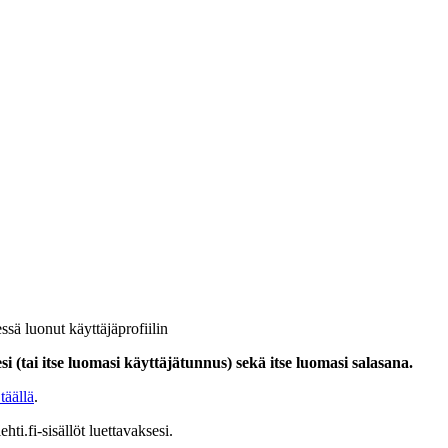
ssä luonut käyttäjäprofiilin
i (tai itse luomasi käyttäjätunnus) sekä itse luomasi salasana.
täällä
.
hti.fi-sisällöt luettavaksesi.