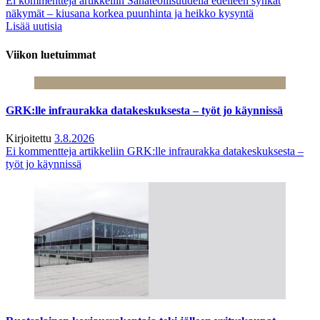
Ei kommentteja
artikkeliin Sahateollisuudella edelleen synkät
näkymät – kiusana korkea puunhinta ja heikko kysyntä
Lisää uutisia
Viikon luetuimmat
GRK:lle infraurakka datakeskuksesta – työt jo käynnissä
Kirjoitettu
3.8.2026
Ei kommentteja
artikkeliin GRK:lle infraurakka datakeskuksesta –
työt jo käynnissä