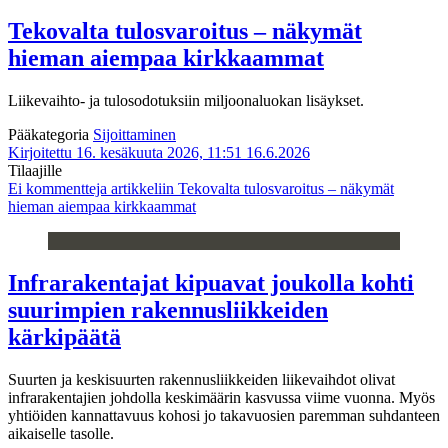
Tekovalta tulosvaroitus – näkymät
hieman aiempaa kirkkaammat
Liikevaihto- ja tulosodotuksiin miljoonaluokan lisäykset.
Pääkategoria
Sijoittaminen
Kirjoitettu 16. kesäkuuta 2026, 11:51
16.6.2026
Tilaajille
Ei kommentteja
artikkeliin Tekovalta tulosvaroitus – näkymät
hieman aiempaa kirkkaammat
Infrarakentajat kipuavat joukolla kohti
suurimpien rakennusliikkeiden
kärkipäätä
Suurten ja keskisuurten rakennusliikkeiden liikevaihdot olivat
infrarakentajien johdolla keskimäärin kasvussa viime vuonna. Myös
yhtiöiden kannattavuus kohosi jo takavuosien paremman suhdanteen
aikaiselle tasolle.