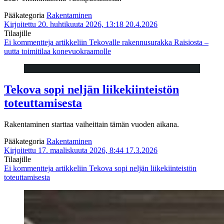
Pääkategoria
Rakentaminen
Kirjoitettu 20. huhtikuuta 2026, 13:18
20.4.2026
Tilaajille
Ei kommentteja
artikkeliin Tekovalle rakennusurakka Raisiosta –
uutta toimitilaa konevuokraamolle
Tekova sopi neljän liikekiinteistön
toteuttamisesta
Rakentaminen starttaa vaiheittain tämän vuoden aikana.
Pääkategoria
Rakentaminen
Kirjoitettu 17. maaliskuuta 2026, 8:44
17.3.2026
Tilaajille
Ei kommentteja
artikkeliin Tekova sopi neljän liikekiinteistön
toteuttamisesta