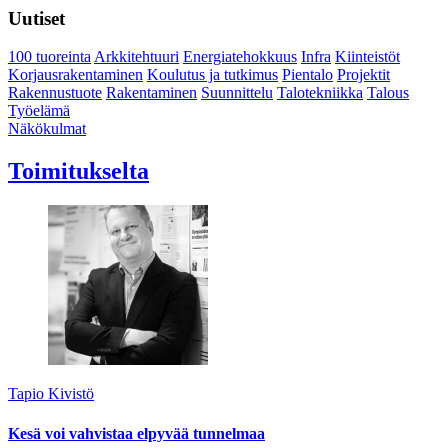
Uutiset
100 tuoreinta
Arkkitehtuuri
Energiatehokkuus
Infra
Kiinteistöt
Korjausrakentaminen
Koulutus ja tutkimus
Pientalo
Projektit
Rakennustuote
Rakentaminen
Suunnittelu
Talotekniikka
Talous
Työelämä
Näkökulmat
Toimitukselta
Tapio Kivistö
Kesä voi vahvistaa elpyvää tunnelmaa