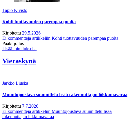
Tapio Kivistö
Kohti tuottavuuden parempaa puolta
Kirjoitettu
29.5.2026
Ei kommentteja
artikkeliin Kohti tuottavuuden parempaa puolta
Pääkirjoitus
Lisää toimitukselta
Vieraskynä
Jarkko Liuska
Muuntojoustava suunnittelu lisää rakennuttajan liikkumavaraa
Kirjoitettu
7.7.2026
Ei kommentteja
artikkeliin Muuntojoustava suunnittelu lisää
rakennuttajan liikkumavaraa