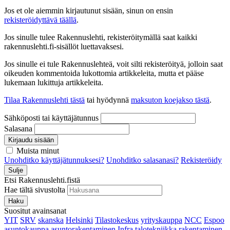
Jos et ole aiemmin kirjautunut sisään, sinun on ensin
rekisteröidyttävä täällä
.
Jos sinulle tulee Rakennuslehti, rekisteröitymällä saat kaikki
rakennuslehti.fi-sisällöt luettavaksesi.
Jos sinulle ei tule Rakennuslehteä, voit silti rekisteröityä, jolloin saat
oikeuden kommentoida lukottomia artikkeleita, mutta et pääse
lukemaan lukittuja artikkeleita.
Tilaa Rakennuslehti tästä
tai hyödynnä
maksuton koejakso tästä
.
Sähköposti tai käyttäjätunnus
Salasana
Kirjaudu sisään
Muista minut
Unohditko käyttäjätunnuksesi?
Unohditko salasanasi?
Rekisteröidy
Sulje
Etsi Rakennuslehti.fistä
Hae tältä sivustolta
Haku
Suositut avainsanat
YIT
SRV
skanska
Helsinki
Tilastokeskus
yrityskauppa
NCC
Espoo
asuntokauppa
asuntorakentaminen
Infra
talotekniikka
rakentaminen