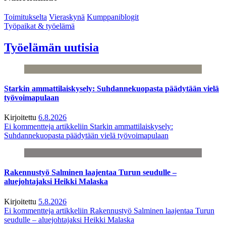
Toimitukselta
Vieraskynä
Kumppaniblogit
Työpaikat & työelämä
Työelämän uutisia
Starkin ammattilaiskysely: Suhdannekuopasta päädytään vielä
työvoimapulaan
Kirjoitettu
6.8.2026
Ei kommentteja
artikkeliin Starkin ammattilaiskysely:
Suhdannekuopasta päädytään vielä työvoimapulaan
Rakennustyö Salminen laajentaa Turun seudulle –
aluejohtajaksi Heikki Malaska
Kirjoitettu
5.8.2026
Ei kommentteja
artikkeliin Rakennustyö Salminen laajentaa Turun
seudulle – aluejohtajaksi Heikki Malaska