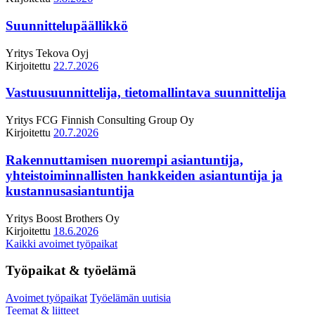
Suunnittelupäällikkö
Yritys
Tekova Oyj
Kirjoitettu
22.7.2026
Vastuusuunnittelija, tietomallintava suunnittelija
Yritys
FCG Finnish Consulting Group Oy
Kirjoitettu
20.7.2026
Rakennuttamisen nuorempi asiantuntija,
yhteistoiminnallisten hankkeiden asiantuntija ja
kustannusasiantuntija
Yritys
Boost Brothers Oy
Kirjoitettu
18.6.2026
Kaikki avoimet työpaikat
Työpaikat & työelämä
Avoimet työpaikat
Työelämän uutisia
Teemat & liitteet