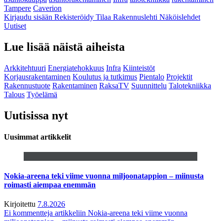
Tampere
Caverion
Kirjaudu sisään
Rekisteröidy
Tilaa Rakennuslehti
Näköislehdet
Uutiset
Lue lisää näistä aiheista
Arkkitehtuuri
Energiatehokkuus
Infra
Kiinteistöt
Korjausrakentaminen
Koulutus ja tutkimus
Pientalo
Projektit
Rakennustuote
Rakentaminen
RaksaTV
Suunnittelu
Talotekniikka
Talous
Työelämä
Uutisissa nyt
Uusimmat artikkelit
Nokia-areena teki viime vuonna miljoonatappion – miinusta
roimasti aiempaa enemmän
Kirjoitettu
7.8.2026
Ei kommentteja
artikkeliin Nokia-areena teki viime vuonna