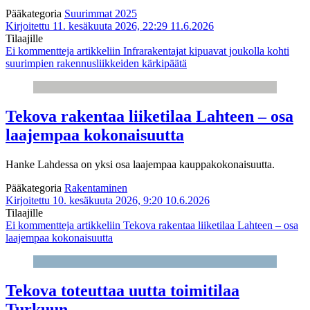
Pääkategoria
Suurimmat 2025
Kirjoitettu 11. kesäkuuta 2026, 22:29
11.6.2026
Tilaajille
Ei kommentteja
artikkeliin Infrarakentajat kipuavat joukolla kohti
suurimpien rakennusliikkeiden kärkipäätä
Tekova rakentaa liiketilaa Lahteen – osa
laajempaa kokonaisuutta
Hanke Lahdessa on yksi osa laajempaa kauppakokonaisuutta.
Pääkategoria
Rakentaminen
Kirjoitettu 10. kesäkuuta 2026, 9:20
10.6.2026
Tilaajille
Ei kommentteja
artikkeliin Tekova rakentaa liiketilaa Lahteen – osa
laajempaa kokonaisuutta
Tekova toteuttaa uutta toimitilaa
Turkuun