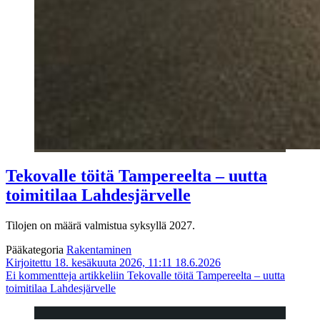
Tekovalle töitä Tampereelta – uutta
toimitilaa Lahdesjärvelle
Tilojen on määrä valmistua syksyllä 2027.
Pääkategoria
Rakentaminen
Kirjoitettu 18. kesäkuuta 2026, 11:11
18.6.2026
Ei kommentteja
artikkeliin Tekovalle töitä Tampereelta – uutta
toimitilaa Lahdesjärvelle