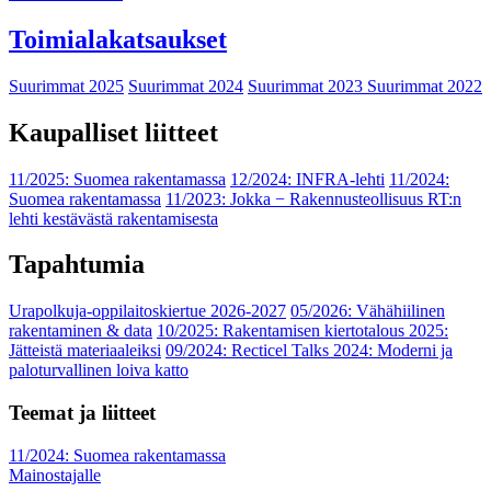
Toimialakatsaukset
Suurimmat 2025
Suurimmat 2024
Suurimmat 2023
Suurimmat 2022
Kaupalliset liitteet
11/2025: Suomea rakentamassa
12/2024: INFRA-lehti
11/2024:
Suomea rakentamassa
11/2023: Jokka − Rakennusteollisuus RT:n
lehti kestävästä rakentamisesta
Tapahtumia
Urapolkuja-oppilaitoskiertue 2026-2027
05/2026: Vähähiilinen
rakentaminen & data
10/2025: Rakentamisen kiertotalous 2025:
Jätteistä materiaaleiksi
09/2024: Recticel Talks 2024: Moderni ja
paloturvallinen loiva katto
Teemat ja liitteet
11/2024: Suomea rakentamassa
Mainostajalle