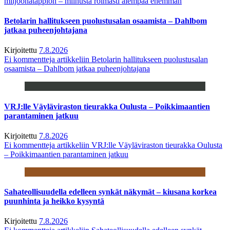
miljoonatappion – miinusta roimasti aiempaa enemmän
Betolarin hallitukseen puolustusalan osaamista – Dahlbom
jatkaa puheenjohtajana
Kirjoitettu
7.8.2026
Ei kommentteja
artikkeliin Betolarin hallitukseen puolustusalan
osaamista – Dahlbom jatkaa puheenjohtajana
VRJ:lle Väyläviraston tieurakka Oulusta – Poikkimaantien
parantaminen jatkuu
Kirjoitettu
7.8.2026
Ei kommentteja
artikkeliin VRJ:lle Väyläviraston tieurakka Oulusta
– Poikkimaantien parantaminen jatkuu
Sahateollisuudella edelleen synkät näkymät – kiusana korkea
puunhinta ja heikko kysyntä
Kirjoitettu
7.8.2026