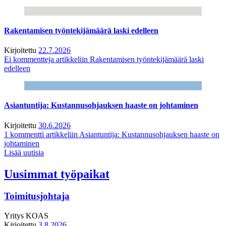
Rakentamisen työntekijämäärä laski edelleen
Kirjoitettu
22.7.2026
Ei kommentteja
artikkeliin Rakentamisen työntekijämäärä laski
edelleen
Asiantuntija: Kustannusohjauksen haaste on johtaminen
Kirjoitettu
30.6.2026
1 kommentti
artikkeliin Asiantuntija: Kustannusohjauksen haaste on
johtaminen
Lisää uutisia
Uusimmat työpaikat
Toimitusjohtaja
Yritys
KOAS
Kirjoitettu
3.8.2026