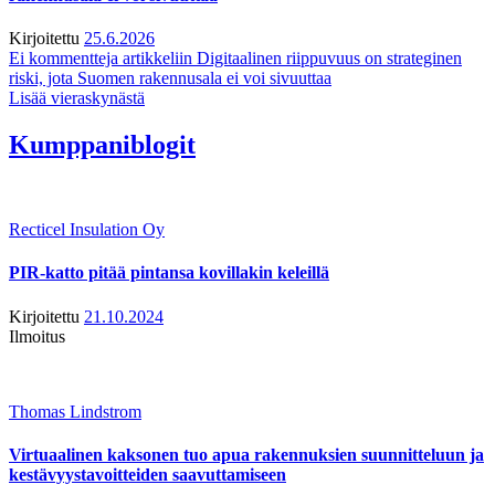
Kirjoitettu
25.6.2026
Ei kommentteja
artikkeliin Digitaalinen riippuvuus on strateginen
riski, jota Suomen rakennusala ei voi sivuuttaa
Lisää vieraskynästä
Kumppaniblogit
Recticel Insulation Oy
PIR-katto pitää pintansa kovillakin keleillä
Kirjoitettu
21.10.2024
Ilmoitus
Thomas Lindstrom
Virtuaalinen kaksonen tuo apua rakennuksien suunnitteluun ja
kestävyystavoitteiden saavuttamiseen