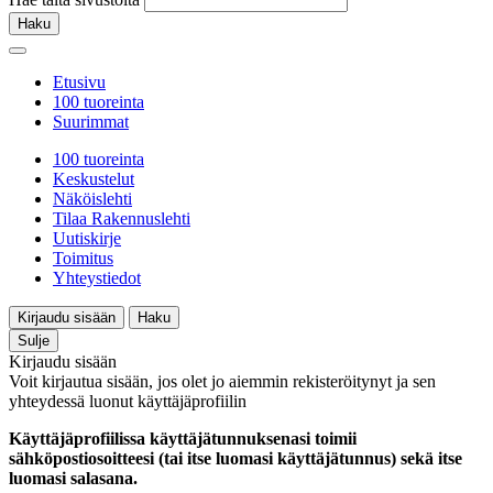
Haku
Etusivu
100 tuoreinta
Suurimmat
100 tuoreinta
Keskustelut
Näköislehti
Tilaa Rakennuslehti
Uutiskirje
Toimitus
Yhteystiedot
Kirjaudu sisään
Haku
Sulje
Kirjaudu sisään
Voit kirjautua sisään, jos olet jo aiemmin rekisteröitynyt ja sen
yhteydessä luonut käyttäjäprofiilin
Käyttäjäprofiilissa käyttäjätunnuksenasi toimii
sähköpostiosoitteesi (tai itse luomasi käyttäjätunnus) sekä itse
luomasi salasana.