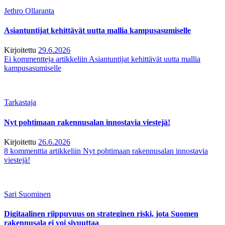
Jethro Ollaranta
Asiantuntijat kehittävät uutta mallia kampusasumiselle
Kirjoitettu
29.6.2026
Ei kommentteja
artikkeliin Asiantuntijat kehittävät uutta mallia
kampusasumiselle
Tarkastaja
Nyt pohtimaan rakennusalan innostavia viestejä!
Kirjoitettu
26.6.2026
8 kommenttia
artikkeliin Nyt pohtimaan rakennusalan innostavia
viestejä!
Sari Suominen
Digitaalinen riippuvuus on strateginen riski, jota Suomen
rakennusala ei voi sivuuttaa