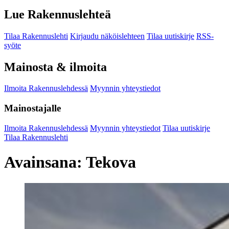
Lue Rakennuslehteä
Tilaa Rakennuslehti
Kirjaudu näköislehteen
Tilaa uutiskirje
RSS-
syöte
Mainosta & ilmoita
Ilmoita Rakennuslehdessä
Myynnin yhteystiedot
Mainostajalle
Ilmoita Rakennuslehdessä
Myynnin yhteystiedot
Tilaa uutiskirje
Tilaa Rakennuslehti
Avainsana:
Tekova