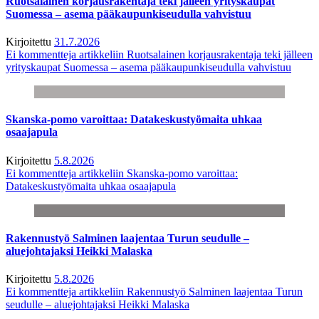
Ruotsalainen korjausrakentaja teki jälleen yrityskaupat
Suomessa – asema pääkaupunkiseudulla vahvistuu
Kirjoitettu
31.7.2026
Ei kommentteja
artikkeliin Ruotsalainen korjausrakentaja teki jälleen
yrityskaupat Suomessa – asema pääkaupunkiseudulla vahvistuu
Skanska-pomo varoittaa: Datakeskustyömaita uhkaa
osaajapula
Kirjoitettu
5.8.2026
Ei kommentteja
artikkeliin Skanska-pomo varoittaa:
Datakeskustyömaita uhkaa osaajapula
Rakennustyö Salminen laajentaa Turun seudulle –
aluejohtajaksi Heikki Malaska
Kirjoitettu
5.8.2026
Ei kommentteja
artikkeliin Rakennustyö Salminen laajentaa Turun
seudulle – aluejohtajaksi Heikki Malaska