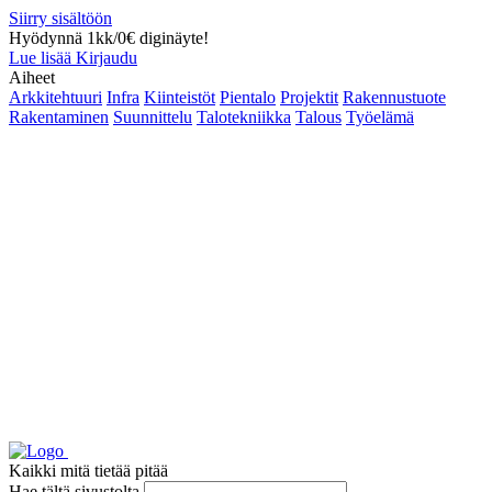
Siirry sisältöön
Hyödynnä 1kk/0€ diginäyte!
Lue lisää
Kirjaudu
Aiheet
Arkkitehtuuri
Infra
Kiinteistöt
Pientalo
Projektit
Rakennustuote
Rakentaminen
Suunnittelu
Talotekniikka
Talous
Työelämä
Kaikki mitä tietää pitää
Hae tältä sivustolta