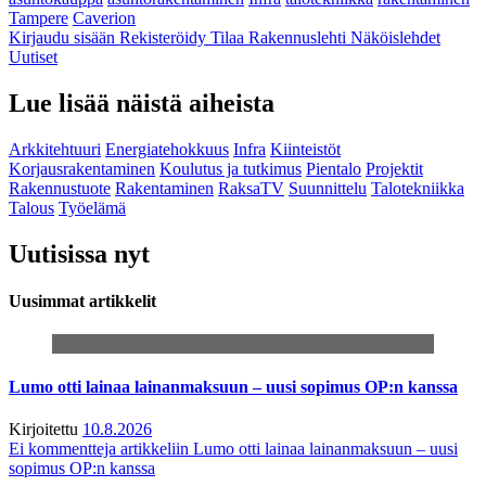
Tampere
Caverion
Kirjaudu sisään
Rekisteröidy
Tilaa Rakennuslehti
Näköislehdet
Uutiset
Lue lisää näistä aiheista
Arkkitehtuuri
Energiatehokkuus
Infra
Kiinteistöt
Korjausrakentaminen
Koulutus ja tutkimus
Pientalo
Projektit
Rakennustuote
Rakentaminen
RaksaTV
Suunnittelu
Talotekniikka
Talous
Työelämä
Uutisissa nyt
Uusimmat artikkelit
Lumo otti lainaa lainanmaksuun – uusi sopimus OP:n kanssa
Kirjoitettu
10.8.2026
Ei kommentteja
artikkeliin Lumo otti lainaa lainanmaksuun – uusi
sopimus OP:n kanssa