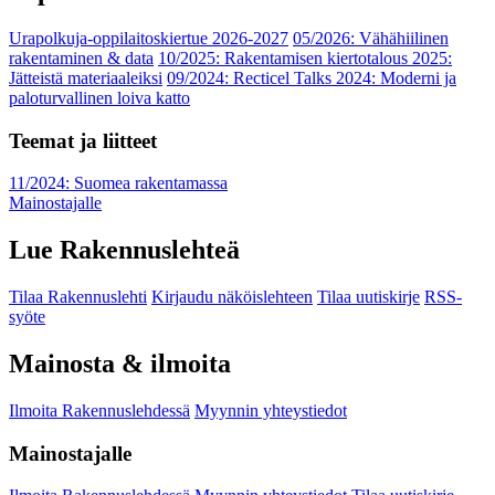
Urapolkuja-oppilaitoskiertue 2026-2027
05/2026: Vähähiilinen
rakentaminen & data
10/2025: Rakentamisen kiertotalous 2025:
Jätteistä materiaaleiksi
09/2024: Recticel Talks 2024: Moderni ja
paloturvallinen loiva katto
Teemat ja liitteet
11/2024: Suomea rakentamassa
Mainostajalle
Lue Rakennuslehteä
Tilaa Rakennuslehti
Kirjaudu näköislehteen
Tilaa uutiskirje
RSS-
syöte
Mainosta & ilmoita
Ilmoita Rakennuslehdessä
Myynnin yhteystiedot
Mainostajalle