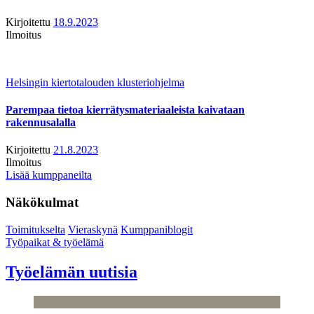
Kirjoitettu
18.9.2023
Ilmoitus
Helsingin kiertotalouden klusteriohjelma
Parempaa tietoa kierrätysmateriaaleista kaivataan
rakennusalalla
Kirjoitettu
21.8.2023
Ilmoitus
Lisää kumppaneilta
Näkökulmat
Toimitukselta
Vieraskynä
Kumppaniblogit
Työpaikat & työelämä
Työelämän uutisia