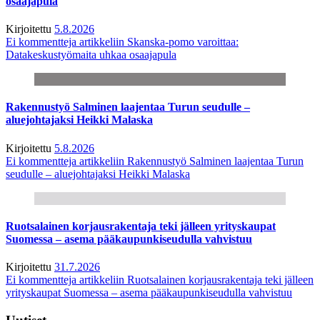
osaajapula
Kirjoitettu
5.8.2026
Ei kommentteja
artikkeliin Skanska-pomo varoittaa:
Datakeskustyömaita uhkaa osaajapula
Rakennustyö Salminen laajentaa Turun seudulle –
aluejohtajaksi Heikki Malaska
Kirjoitettu
5.8.2026
Ei kommentteja
artikkeliin Rakennustyö Salminen laajentaa Turun
seudulle – aluejohtajaksi Heikki Malaska
Ruotsalainen korjausrakentaja teki jälleen yrityskaupat
Suomessa – asema pääkaupunkiseudulla vahvistuu
Kirjoitettu
31.7.2026
Ei kommentteja
artikkeliin Ruotsalainen korjausrakentaja teki jälleen
yrityskaupat Suomessa – asema pääkaupunkiseudulla vahvistuu