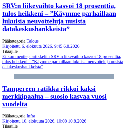
SRV:n liikevaihto kasvoi 18 prosenttia,
tulos heikkeni – ”Käymme parhaillaan
lukuisia neuvotteluja uusista
datakeskushankkeista”
Pääkategoria
Talous
Kirjoitettu 6. elokuuta 2026, 9:45
6.8.2026
Tilaajille
Ei kommentteja
artikkeliin SRV:n liikevaihto kasvoi 18 prosenttia,
tulos heikkeni – ”Käymme parhaillaan lukuisia neuvotteluja uusista
datakeskushankkeista”
Tampereen ratikka rikkoi kaksi
merkkipaalua – suosio kasvaa vuosi
vuodelta
Pääkategoria
Infra
Kirjoitettu 10. elokuuta 2026, 10:08
10.8.2026
Tilaajille