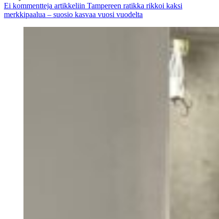
Ei kommentteja
artikkeliin Tampereen ratikka rikkoi kaksi
merkkipaalua – suosio kasvaa vuosi vuodelta