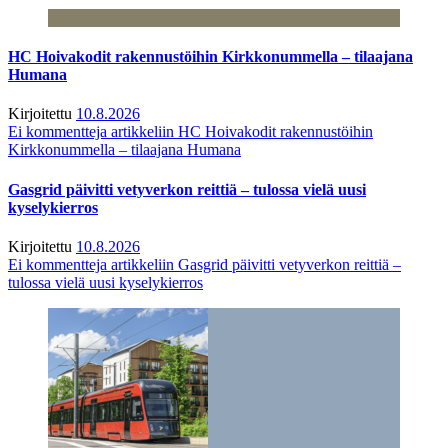
HC Hoivakodit rakennustöihin Kirkkonummella – tilaajana
Humana
Kirjoitettu
10.8.2026
Ei kommentteja
artikkeliin HC Hoivakodit rakennustöihin
Kirkkonummella – tilaajana Humana
Gasgrid päivitti vetyverkon reittiä – tulossa vielä uusi
kyselykierros
Kirjoitettu
10.8.2026
Ei kommentteja
artikkeliin Gasgrid päivitti vetyverkon reittiä –
tulossa vielä uusi kyselykierros