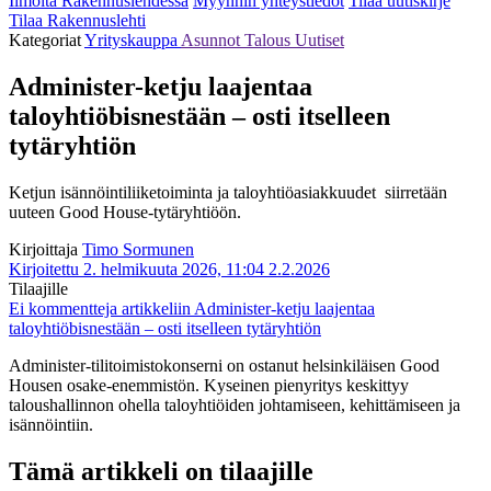
Ilmoita Rakennuslehdessä
Myynnin yhteystiedot
Tilaa uutiskirje
Tilaa Rakennuslehti
Kategoriat
Yrityskauppa
Asunnot
Talous
Uutiset
Administer-ketju laajentaa
taloyhtiöbisnestään – osti itselleen
tytäryhtiön
Ketjun isännöintiliiketoiminta ja taloyhtiöasiakkuudet siirretään
uuteen Good House-tytäryhtiöön.
Kirjoittaja
Timo Sormunen
Kirjoitettu 2. helmikuuta 2026, 11:04
2.2.2026
Tilaajille
Ei kommentteja
artikkeliin Administer-ketju laajentaa
taloyhtiöbisnestään – osti itselleen tytäryhtiön
Administer-tilitoimistokonserni on ostanut helsinkiläisen Good
Housen osake-enemmistön. Kyseinen pienyritys keskittyy
taloushallinnon ohella taloyhtiöiden johtamiseen, kehittämiseen ja
isännöintiin.
Tämä artikkeli on tilaajille