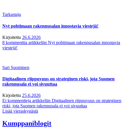
Tarkastaja
Nyt pohtimaan rakennusalan innostavia viestejä!
Kirjoitettu
26.6.2026
8 kommenttia
artikkeliin Nyt pohtimaan rakennusalan innostavia
viestejä!
Sari Suominen
Digitaalinen riippuvuus on strateginen riski, jota Suomen
rakennusala ei voi sivuuttaa
Kirjoitettu
25.6.2026
Ei kommentteja
artikkeliin Digitaalinen riippuvuus on strateginen
riski, jota Suomen rakennusala ei voi sivuuttaa
Lisää vieraskynästä
Kumppaniblogit