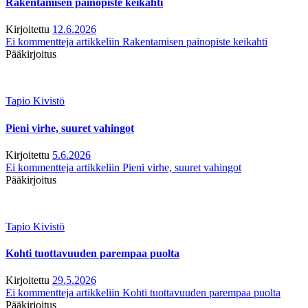
Rakentamisen painopiste keikahti
Kirjoitettu
12.6.2026
Ei kommentteja
artikkeliin Rakentamisen painopiste keikahti
Pääkirjoitus
Tapio Kivistö
Pieni virhe, suuret vahingot
Kirjoitettu
5.6.2026
Ei kommentteja
artikkeliin Pieni virhe, suuret vahingot
Pääkirjoitus
Tapio Kivistö
Kohti tuottavuuden parempaa puolta
Kirjoitettu
29.5.2026
Ei kommentteja
artikkeliin Kohti tuottavuuden parempaa puolta
Pääkirjoitus