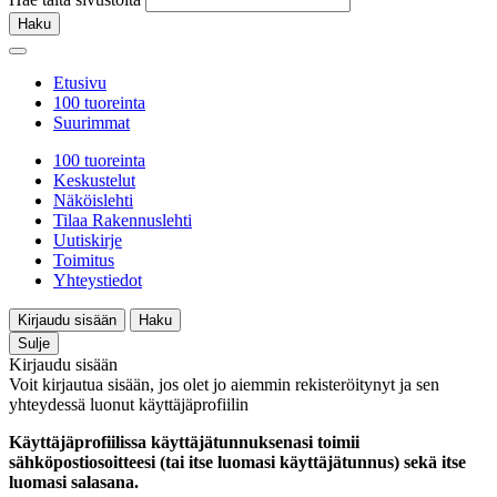
Haku
Etusivu
100 tuoreinta
Suurimmat
100 tuoreinta
Keskustelut
Näköislehti
Tilaa Rakennuslehti
Uutiskirje
Toimitus
Yhteystiedot
Kirjaudu sisään
Haku
Sulje
Kirjaudu sisään
Voit kirjautua sisään, jos olet jo aiemmin rekisteröitynyt ja sen
yhteydessä luonut käyttäjäprofiilin
Käyttäjäprofiilissa käyttäjätunnuksenasi toimii
sähköpostiosoitteesi (tai itse luomasi käyttäjätunnus) sekä itse
luomasi salasana.