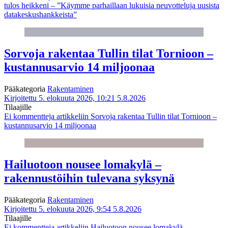
tulos heikkeni – ”Käymme parhaillaan lukuisia neuvotteluja uusista
datakeskushankkeista”
Sorvoja rakentaa Tullin tilat Tornioon –
kustannusarvio 14 miljoonaa
Pääkategoria
Rakentaminen
Kirjoitettu 5. elokuuta 2026, 10:21
5.8.2026
Tilaajille
Ei kommentteja
artikkeliin Sorvoja rakentaa Tullin tilat Tornioon –
kustannusarvio 14 miljoonaa
Hailuotoon nousee lomakylä –
rakennustöihin tulevana syksynä
Pääkategoria
Rakentaminen
Kirjoitettu 5. elokuuta 2026, 9:54
5.8.2026
Tilaajille
Ei kommentteja
artikkeliin Hailuotoon nousee lomakylä –