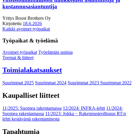
kustannusasiantuntija
Yritys
Boost Brothers Oy
Kirjoitettu
18.6.2026
Kaikki avoimet työpaikat
Työpaikat & työelämä
Avoimet työpaikat
Työelämän uutisia
Teemat & liitteet
Toimialakatsaukset
Suurimmat 2025
Suurimmat 2024
Suurimmat 2023
Suurimmat 2022
Kaupalliset liitteet
11/2025: Suomea rakentamassa
12/2024: INFRA-lehti
11/2024:
Suomea rakentamassa
11/2023: Jokka − Rakennusteollisuus RT:n
lehti kestävästä rakentamisesta
Tapahtumia