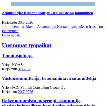
Asiantuntija: Kustannusohjauksen haaste on johtaminen
Kirjoitettu
30.6.2026
1 kommentti
artikkeliin Asiantuntija: Kustannusohjauksen haaste on
johtaminen
Lisää uutisia
Uusimmat työpaikat
Toimitusjohtaja
Yritys
KOAS
Kirjoitettu
3.8.2026
Vastuusuunnittelija, tietomallintava suunnittelija
Yritys
FCG Finnish Consulting Group Oy
Kirjoitettu
20.7.2026
Rakennuttamisen nuorempi asiantuntija,
yhteistoiminnallisten hankkeiden asiantuntija ja