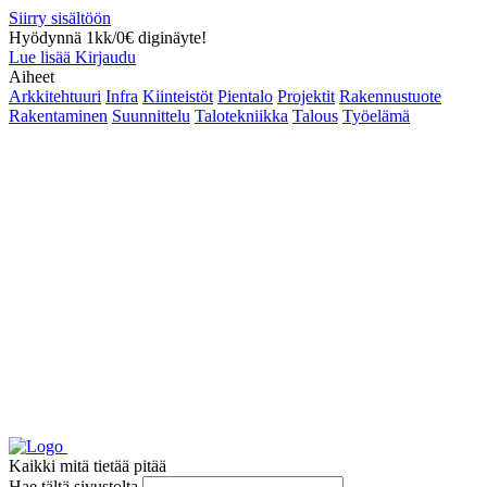
Siirry sisältöön
Hyödynnä 1kk/0€ diginäyte!
Lue lisää
Kirjaudu
Aiheet
Arkkitehtuuri
Infra
Kiinteistöt
Pientalo
Projektit
Rakennustuote
Rakentaminen
Suunnittelu
Talotekniikka
Talous
Työelämä
Kaikki mitä tietää pitää
Hae tältä sivustolta