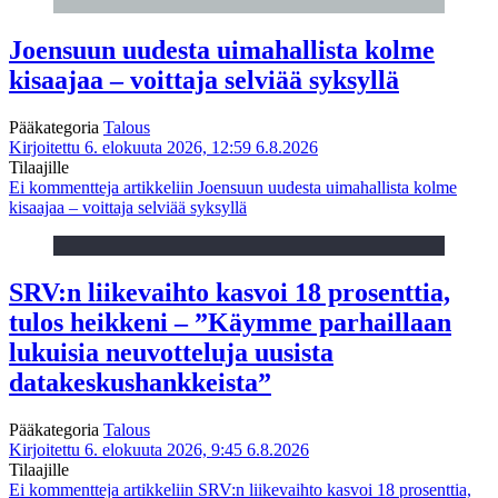
Joensuun uudesta uimahallista kolme
kisaajaa – voittaja selviää syksyllä
Pääkategoria
Talous
Kirjoitettu 6. elokuuta 2026, 12:59
6.8.2026
Tilaajille
Ei kommentteja
artikkeliin Joensuun uudesta uimahallista kolme
kisaajaa – voittaja selviää syksyllä
SRV:n liikevaihto kasvoi 18 prosenttia,
tulos heikkeni – ”Käymme parhaillaan
lukuisia neuvotteluja uusista
datakeskushankkeista”
Pääkategoria
Talous
Kirjoitettu 6. elokuuta 2026, 9:45
6.8.2026
Tilaajille
Ei kommentteja
artikkeliin SRV:n liikevaihto kasvoi 18 prosenttia,