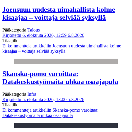
Joensuun uudesta uimahallista kolme
kisaajaa – voittaja selviää syksyllä
Pääkategoria
Talous
Kirjoitettu 6. elokuuta 2026, 12:59
6.8.2026
Tilaajille
Ei kommentteja
artikkeliin Joensuun uudesta uimahallista kolme
kisaajaa – voittaja selviää syksyllä
Skanska-pomo varoittaa:
Datakeskustyömaita uhkaa osaajapula
Pääkategoria
Infra
Kirjoitettu 5. elokuuta 2026, 13:00
5.8.2026
Tilaajille
Ei kommentteja
artikkeliin Skanska-pomo varoittaa:
Datakeskustyömaita uhkaa osaajapula