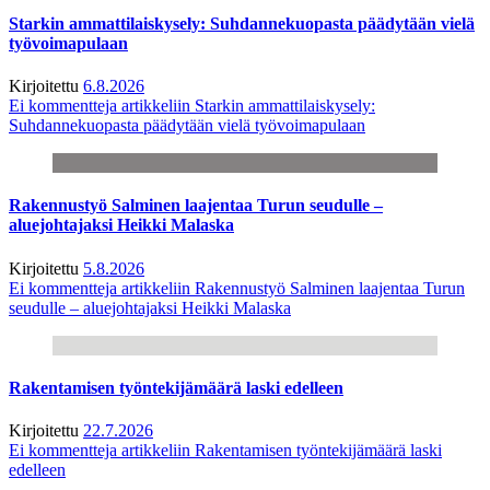
Starkin ammattilaiskysely: Suhdannekuopasta päädytään vielä
työvoimapulaan
Kirjoitettu
6.8.2026
Ei kommentteja
artikkeliin Starkin ammattilaiskysely:
Suhdannekuopasta päädytään vielä työvoimapulaan
Rakennustyö Salminen laajentaa Turun seudulle –
aluejohtajaksi Heikki Malaska
Kirjoitettu
5.8.2026
Ei kommentteja
artikkeliin Rakennustyö Salminen laajentaa Turun
seudulle – aluejohtajaksi Heikki Malaska
Rakentamisen työntekijämäärä laski edelleen
Kirjoitettu
22.7.2026
Ei kommentteja
artikkeliin Rakentamisen työntekijämäärä laski
edelleen