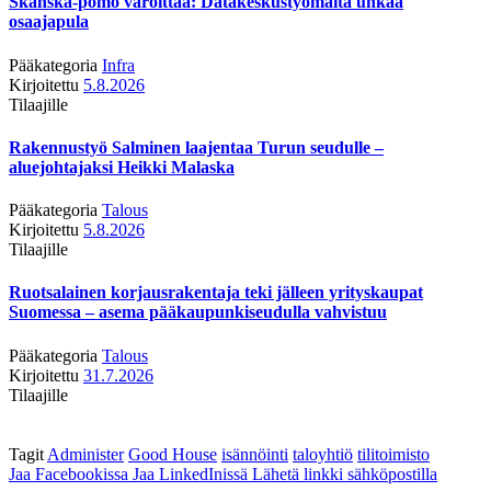
Skanska-pomo varoittaa: Datakeskustyömaita uhkaa
osaajapula
Pääkategoria
Infra
Kirjoitettu
5.8.2026
Tilaajille
Rakennustyö Salminen laajentaa Turun seudulle –
aluejohtajaksi Heikki Malaska
Pääkategoria
Talous
Kirjoitettu
5.8.2026
Tilaajille
Ruotsalainen korjausrakentaja teki jälleen yrityskaupat
Suomessa – asema pääkaupunkiseudulla vahvistuu
Pääkategoria
Talous
Kirjoitettu
31.7.2026
Tilaajille
Tagit
Administer
Good House
isännöinti
taloyhtiö
tilitoimisto
Jaa Facebookissa
Jaa LinkedInissä
Lähetä linkki sähköpostilla