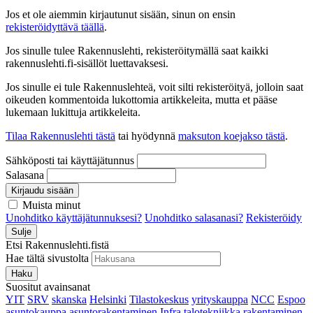
Jos et ole aiemmin kirjautunut sisään, sinun on ensin
rekisteröidyttävä täällä
.
Jos sinulle tulee Rakennuslehti, rekisteröitymällä saat kaikki
rakennuslehti.fi-sisällöt luettavaksesi.
Jos sinulle ei tule Rakennuslehteä, voit silti rekisteröityä, jolloin saat
oikeuden kommentoida lukottomia artikkeleita, mutta et pääse
lukemaan lukittuja artikkeleita.
Tilaa Rakennuslehti tästä
tai hyödynnä
maksuton koejakso tästä
.
Sähköposti tai käyttäjätunnus
Salasana
Kirjaudu sisään
Muista minut
Unohditko käyttäjätunnuksesi?
Unohditko salasanasi?
Rekisteröidy
Sulje
Etsi Rakennuslehti.fistä
Hae tältä sivustolta
Haku
Suositut avainsanat
YIT
SRV
skanska
Helsinki
Tilastokeskus
yrityskauppa
NCC
Espoo
asuntokauppa
asuntorakentaminen
Infra
talotekniikka
rakentaminen