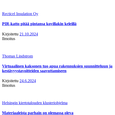
Recticel Insulation Oy
PIR-katto pitää pintansa kovillakin keleillä
Kirjoitettu
21.10.2024
Ilmoitus
Thomas Lindstrom
Virtuaalinen kaksonen tuo apua rakennuksien suunnitteluun ja
kestävyystavoitteiden saavuttamiseen
Kirjoitettu
24.6.2024
Ilmoitus
Helsingin kiertotalouden klusteriohjelma
Materiaaleista parhain on olemassa oleva