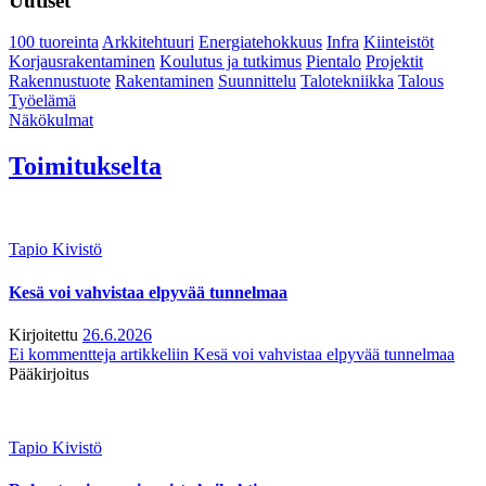
Uutiset
100 tuoreinta
Arkkitehtuuri
Energiatehokkuus
Infra
Kiinteistöt
Korjausrakentaminen
Koulutus ja tutkimus
Pientalo
Projektit
Rakennustuote
Rakentaminen
Suunnittelu
Talotekniikka
Talous
Työelämä
Näkökulmat
Toimitukselta
Tapio Kivistö
Kesä voi vahvistaa elpyvää tunnelmaa
Kirjoitettu
26.6.2026
Ei kommentteja
artikkeliin Kesä voi vahvistaa elpyvää tunnelmaa
Pääkirjoitus
Tapio Kivistö