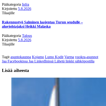
Pääkategoria
Infra
Kirjoitettu
5.8.2026
Tilaajille
Rakennustyö Salminen laajentaa Turun seudulle –
aluejohtajaksi Heikki Malaska
Pääkategoria
Talous
Kirjoitettu
5.8.2026
Tilaajille
Tagit
asuntokauppa
Kojamo
Lumo Kodit
Varma
vuokra-asunnot
Jaa Facebookissa
Jaa LinkedInissä
Lähetä linkki sähköpostilla
Lisää aiheesta