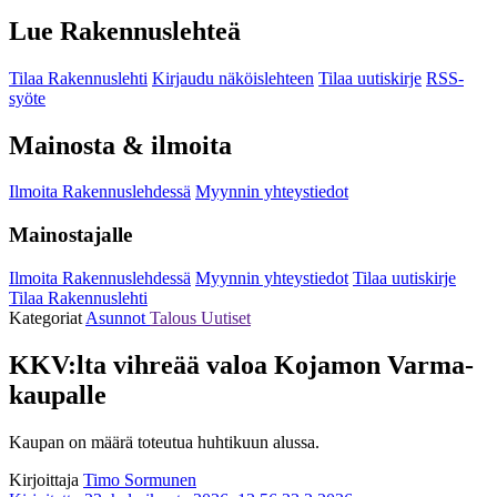
Lue Rakennuslehteä
Tilaa Rakennuslehti
Kirjaudu näköislehteen
Tilaa uutiskirje
RSS-
syöte
Mainosta & ilmoita
Ilmoita Rakennuslehdessä
Myynnin yhteystiedot
Mainostajalle
Ilmoita Rakennuslehdessä
Myynnin yhteystiedot
Tilaa uutiskirje
Tilaa Rakennuslehti
Kategoriat
Asunnot
Talous
Uutiset
KKV:lta vihreää valoa Kojamon Varma-
kaupalle
Kaupan on määrä toteutua huhtikuun alussa.
Kirjoittaja
Timo Sormunen