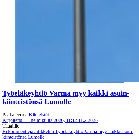
Työeläke­yhtiö Varma myy kaikki asuin­
kiinteistönsä Lumolle
Pääkategoria
Kiinteistöt
Kirjoitettu 11. helmikuuta 2026, 11:12
11.2.2026
Tilaajille
Ei kommentteja
artikkeliin Työeläke­yhtiö Varma myy kaikki asuin­
kiinteistönsä Lumolle