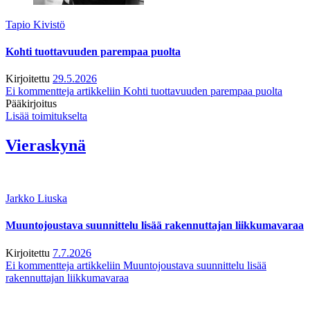
Tapio Kivistö
Kohti tuottavuuden parempaa puolta
Kirjoitettu
29.5.2026
Ei kommentteja
artikkeliin Kohti tuottavuuden parempaa puolta
Pääkirjoitus
Lisää toimitukselta
Vieraskynä
Jarkko Liuska
Muuntojoustava suunnittelu lisää rakennuttajan liikkumavaraa
Kirjoitettu
7.7.2026
Ei kommentteja
artikkeliin Muuntojoustava suunnittelu lisää
rakennuttajan liikkumavaraa