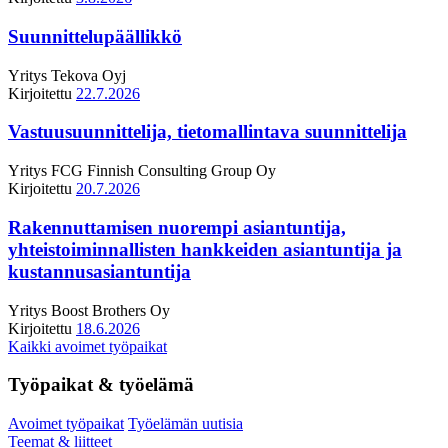
Suunnittelupäällikkö
Yritys
Tekova Oyj
Kirjoitettu
22.7.2026
Vastuusuunnittelija, tietomallintava suunnittelija
Yritys
FCG Finnish Consulting Group Oy
Kirjoitettu
20.7.2026
Rakennuttamisen nuorempi asiantuntija,
yhteistoiminnallisten hankkeiden asiantuntija ja
kustannusasiantuntija
Yritys
Boost Brothers Oy
Kirjoitettu
18.6.2026
Kaikki avoimet työpaikat
Työpaikat & työelämä
Avoimet työpaikat
Työelämän uutisia
Teemat & liitteet