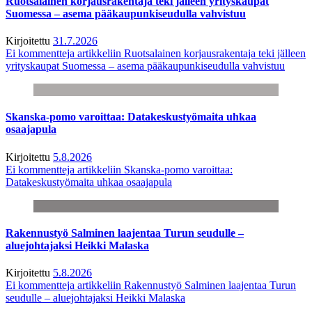
Ruotsalainen korjausrakentaja teki jälleen yrityskaupat
Suomessa – asema pääkaupunkiseudulla vahvistuu
Kirjoitettu
31.7.2026
Ei kommentteja
artikkeliin Ruotsalainen korjausrakentaja teki jälleen
yrityskaupat Suomessa – asema pääkaupunkiseudulla vahvistuu
Skanska-pomo varoittaa: Datakeskustyömaita uhkaa
osaajapula
Kirjoitettu
5.8.2026
Ei kommentteja
artikkeliin Skanska-pomo varoittaa:
Datakeskustyömaita uhkaa osaajapula
Rakennustyö Salminen laajentaa Turun seudulle –
aluejohtajaksi Heikki Malaska
Kirjoitettu
5.8.2026
Ei kommentteja
artikkeliin Rakennustyö Salminen laajentaa Turun
seudulle – aluejohtajaksi Heikki Malaska