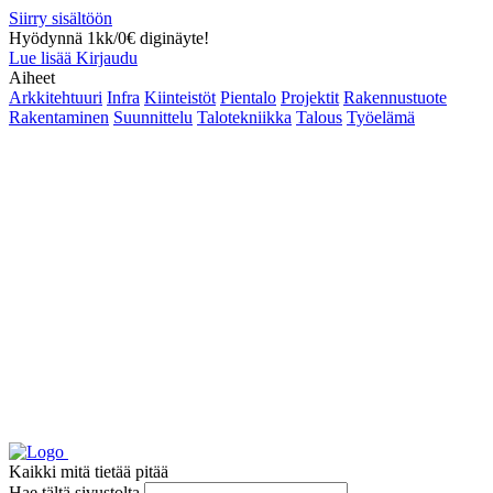
Siirry sisältöön
Hyödynnä 1kk/0€ diginäyte!
Lue lisää
Kirjaudu
Aiheet
Arkkitehtuuri
Infra
Kiinteistöt
Pientalo
Projektit
Rakennustuote
Rakentaminen
Suunnittelu
Talotekniikka
Talous
Työelämä
Kaikki mitä tietää pitää
Hae tältä sivustolta