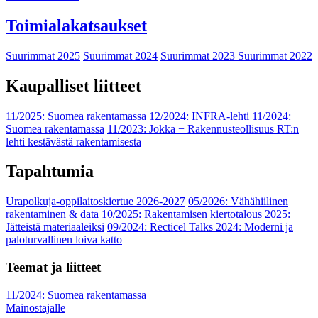
Toimialakatsaukset
Suurimmat 2025
Suurimmat 2024
Suurimmat 2023
Suurimmat 2022
Kaupalliset liitteet
11/2025: Suomea rakentamassa
12/2024: INFRA-lehti
11/2024:
Suomea rakentamassa
11/2023: Jokka − Rakennusteollisuus RT:n
lehti kestävästä rakentamisesta
Tapahtumia
Urapolkuja-oppilaitoskiertue 2026-2027
05/2026: Vähähiilinen
rakentaminen & data
10/2025: Rakentamisen kiertotalous 2025:
Jätteistä materiaaleiksi
09/2024: Recticel Talks 2024: Moderni ja
paloturvallinen loiva katto
Teemat ja liitteet
11/2024: Suomea rakentamassa
Mainostajalle