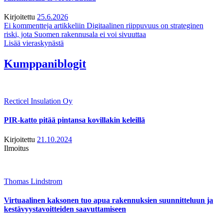
Kirjoitettu
25.6.2026
Ei kommentteja
artikkeliin Digitaalinen riippuvuus on strateginen
riski, jota Suomen rakennusala ei voi sivuuttaa
Lisää vieraskynästä
Kumppaniblogit
Recticel Insulation Oy
PIR-katto pitää pintansa kovillakin keleillä
Kirjoitettu
21.10.2024
Ilmoitus
Thomas Lindstrom
Virtuaalinen kaksonen tuo apua rakennuksien suunnitteluun ja
kestävyystavoitteiden saavuttamiseen