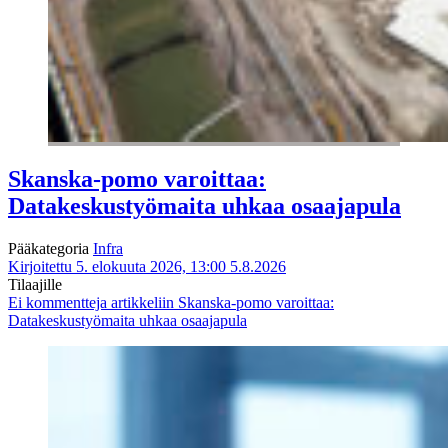
Skanska-pomo varoittaa:
Datakeskustyömaita uhkaa osaajapula
Pääkategoria
Infra
Kirjoitettu 5. elokuuta 2026, 13:00
5.8.2026
Tilaajille
Ei kommentteja
artikkeliin Skanska-pomo varoittaa:
Datakeskustyömaita uhkaa osaajapula