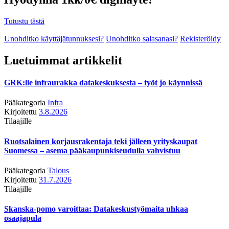
Tutustu tästä
Unohditko käyttäjätunnuksesi?
Unohditko salasanasi?
Rekisteröidy
Luetuimmat artikkelit
GRK:lle infraurakka datakeskuksesta – työt jo käynnissä
Pääkategoria
Infra
Kirjoitettu
3.8.2026
Tilaajille
Ruotsalainen korjausrakentaja teki jälleen yrityskaupat
Suomessa – asema pääkaupunkiseudulla vahvistuu
Pääkategoria
Talous
Kirjoitettu
31.7.2026
Tilaajille
Skanska-pomo varoittaa: Datakeskustyömaita uhkaa
osaajapula