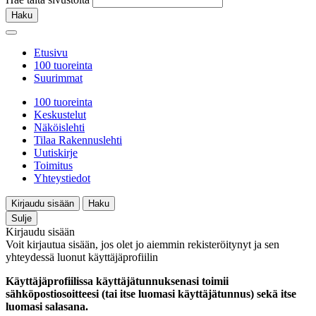
Haku
Etusivu
100 tuoreinta
Suurimmat
100 tuoreinta
Keskustelut
Näköislehti
Tilaa Rakennuslehti
Uutiskirje
Toimitus
Yhteystiedot
Kirjaudu sisään
Haku
Sulje
Kirjaudu sisään
Voit kirjautua sisään, jos olet jo aiemmin rekisteröitynyt ja sen
yhteydessä luonut käyttäjäprofiilin
Käyttäjäprofiilissa käyttäjätunnuksenasi toimii
sähköpostiosoitteesi (tai itse luomasi käyttäjätunnus) sekä itse
luomasi salasana.