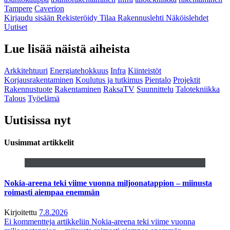
Tampere
Caverion
Kirjaudu sisään
Rekisteröidy
Tilaa Rakennuslehti
Näköislehdet
Uutiset
Lue lisää näistä aiheista
Arkkitehtuuri
Energiatehokkuus
Infra
Kiinteistöt
Korjausrakentaminen
Koulutus ja tutkimus
Pientalo
Projektit
Rakennustuote
Rakentaminen
RaksaTV
Suunnittelu
Talotekniikka
Talous
Työelämä
Uutisissa nyt
Uusimmat artikkelit
Nokia-areena teki viime vuonna miljoonatappion – miinusta
roimasti aiempaa enemmän
Kirjoitettu
7.8.2026
Ei kommentteja
artikkeliin Nokia-areena teki viime vuonna