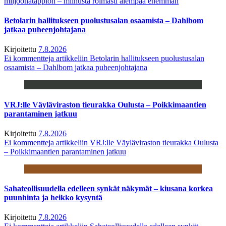
miljoonatappion – miinusta roimasti aiempaa enemmän
Betolarin hallitukseen puolustusalan osaamista – Dahlbom
jatkaa puheenjohtajana
Kirjoitettu
7.8.2026
Ei kommentteja
artikkeliin Betolarin hallitukseen puolustusalan
osaamista – Dahlbom jatkaa puheenjohtajana
VRJ:lle Väyläviraston tieurakka Oulusta – Poikkimaantien
parantaminen jatkuu
Kirjoitettu
7.8.2026
Ei kommentteja
artikkeliin VRJ:lle Väyläviraston tieurakka Oulusta
– Poikkimaantien parantaminen jatkuu
Sahateollisuudella edelleen synkät näkymät – kiusana korkea
puunhinta ja heikko kysyntä
Kirjoitettu
7.8.2026