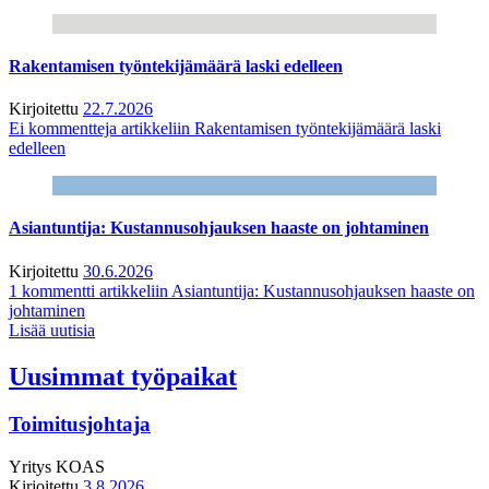
Rakentamisen työntekijämäärä laski edelleen
Kirjoitettu
22.7.2026
Ei kommentteja
artikkeliin Rakentamisen työntekijämäärä laski
edelleen
Asiantuntija: Kustannusohjauksen haaste on johtaminen
Kirjoitettu
30.6.2026
1 kommentti
artikkeliin Asiantuntija: Kustannusohjauksen haaste on
johtaminen
Lisää uutisia
Uusimmat työpaikat
Toimitusjohtaja
Yritys
KOAS
Kirjoitettu
3.8.2026