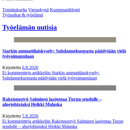
Toimitukselta
Vieraskynä
Kumppaniblogit
Työpaikat & työelämä
Työelämän uutisia
Starkin ammattilaiskysely: Suhdannekuopasta päädytään vielä
työvoimapulaan
Kirjoitettu
6.8.2026
Ei kommentteja
artikkeliin Starkin ammattilaiskysely:
Suhdannekuopasta päädytään vielä työvoimapulaan
Rakennustyö Salminen laajentaa Turun seudulle –
aluejohtajaksi Heikki Malaska
Kirjoitettu
5.8.2026
Ei kommentteja
artikkeliin Rakennustyö Salminen laajentaa Turun
seudulle – aluejohtajaksi Heikki Malaska