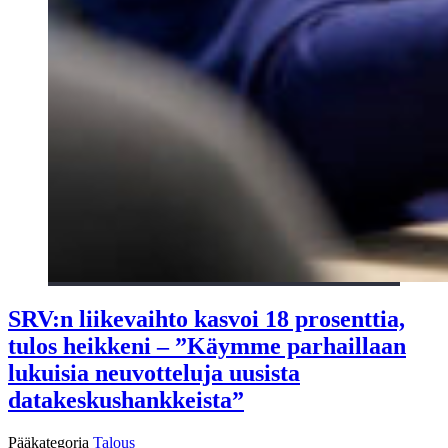
SRV:n liikevaihto kasvoi 18 prosenttia,
tulos heikkeni – ”Käymme parhaillaan
lukuisia neuvotteluja uusista
datakeskushankkeista”
Pääkategoria
Talous