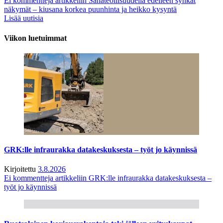
Ei kommentteja
artikkeliin Sahateollisuudella edelleen synkät
näkymät – kiusana korkea puunhinta ja heikko kysyntä
Lisää uutisia
Viikon luetuimmat
GRK:lle infraurakka datakeskuksesta – työt jo käynnissä
Kirjoitettu
3.8.2026
Ei kommentteja
artikkeliin GRK:lle infraurakka datakeskuksesta –
työt jo käynnissä