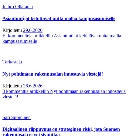
Jethro Ollaranta
Asiantuntijat kehittävät uutta mallia kampusasumiselle
Kirjoitettu
29.6.2026
Ei kommentteja
artikkeliin Asiantuntijat kehittävät uutta mallia
kampusasumiselle
Tarkastaja
Nyt pohtimaan rakennusalan innostavia viestejä!
Kirjoitettu
26.6.2026
8 kommenttia
artikkeliin Nyt pohtimaan rakennusalan innostavia
viestejä!
Sari Suominen
Digitaalinen riippuvuus on strateginen riski, jota Suomen
rakennusala ei voi sivuuttaa