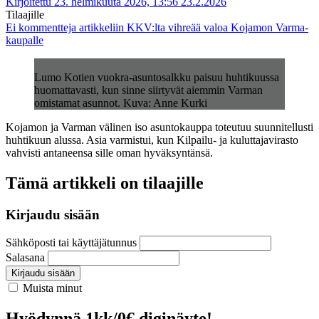
Kirjoitettu 23. helmikuuta 2026, 13:56
23.2.2026
Tilaajille
Ei kommentteja
artikkeliin KKV:lta vihreää valoa Kojamon Varma-
kaupalle
Lumo Kotien vuokra-asuntosalkku paisuu huhtikuussa
huomattavasti, kun sinne siirtyvät aiemmin Varman
omistamat asunnot. Kuva: Anne Kurki
Kojamon ja Varman välinen iso asuntokauppa toteutuu suunnitellusti
huhtikuun alussa. Asia varmistui, kun Kilpailu- ja kuluttajavirasto
vahvisti antaneensa sille oman hyväksyntänsä.
Tämä artikkeli on tilaajille
Kirjaudu sisään
Sähköposti tai käyttäjätunnus
Salasana
Kirjaudu sisään
Muista minut
Hyödynnä 1kk/0€ diginäyte!