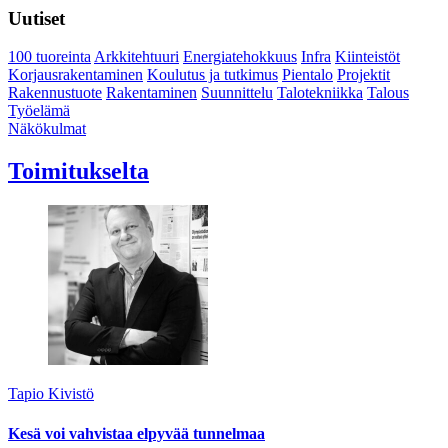
Uutiset
100 tuoreinta
Arkkitehtuuri
Energiatehokkuus
Infra
Kiinteistöt
Korjausrakentaminen
Koulutus ja tutkimus
Pientalo
Projektit
Rakennustuote
Rakentaminen
Suunnittelu
Talotekniikka
Talous
Työelämä
Näkökulmat
Toimitukselta
Tapio Kivistö
Kesä voi vahvistaa elpyvää tunnelmaa