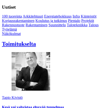
Uutiset
100 tuoreinta
Arkkitehtuuri
Energiatehokkuus
Infra
Kiinteistöt
Korjausrakentaminen
Koulutus ja tutkimus
Pientalo
Projektit
Rakennustuote
Rakentaminen
Suunnittelu
Talotekniikka
Talous
Työelämä
Näkökulmat
Toimitukselta
Tapio Kivistö
Kesä voi vahvistaa elpyvää tunnelmaa