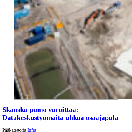
Skanska-pomo varoittaa:
Datakeskustyömaita uhkaa osaajapula
Pääkategoria
Infra