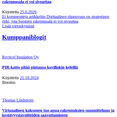
rakennusala ei voi sivuuttaa
Kirjoitettu
25.6.2026
Ei kommentteja
artikkeliin Digitaalinen riippuvuus on strateginen
riski, jota Suomen rakennusala ei voi sivuuttaa
Lisää vieraskynästä
Kumppaniblogit
Recticel Insulation Oy
PIR-katto pitää pintansa kovillakin keleillä
Kirjoitettu
21.10.2024
Ilmoitus
Thomas Lindstrom
Virtuaalinen kaksonen tuo apua rakennuksien suunnitteluun ja
kestävyystavoitteiden saavuttamiseen