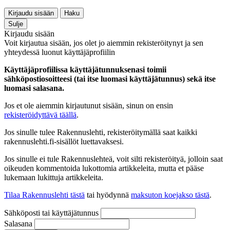
Kirjaudu sisään
Haku
Sulje
Kirjaudu sisään
Voit kirjautua sisään, jos olet jo aiemmin rekisteröitynyt ja sen
yhteydessä luonut käyttäjäprofiilin
Käyttäjäprofiilissa käyttäjätunnuksenasi toimii
sähköpostiosoitteesi (tai itse luomasi käyttäjätunnus) sekä itse
luomasi salasana.
Jos et ole aiemmin kirjautunut sisään, sinun on ensin
rekisteröidyttävä täällä
.
Jos sinulle tulee Rakennuslehti, rekisteröitymällä saat kaikki
rakennuslehti.fi-sisällöt luettavaksesi.
Jos sinulle ei tule Rakennuslehteä, voit silti rekisteröityä, jolloin saat
oikeuden kommentoida lukottomia artikkeleita, mutta et pääse
lukemaan lukittuja artikkeleita.
Tilaa Rakennuslehti tästä
tai hyödynnä
maksuton koejakso tästä
.
Sähköposti tai käyttäjätunnus
Salasana