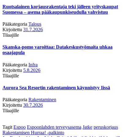
Ruotsalainen korjausrakentaja teki jälleen yrityskaupat
Suomessa – asema pääkaupunkiseudulla vahvistuu
Pääkategoria
Talous
Kirjoitettu
31.7.2026
Tilaajille
Skanska-pomo varoittaa: Datakeskustyömaita uhkaa
osaajapula
Pääkategoria
Infra
Kirjoitettu
5.8.2026
Tilaajille
Aurora Sea Resortin rakentaminen käynnistyy Iissä
Pääkategoria
Rakentaminen
Kirjoitettu
30.7.2026
Tilaajille
Tagit
Espoo
Espoonlahden terveysasema
Jatke
peruskorjaus
Rakentamisen Hurraa! -palkinto