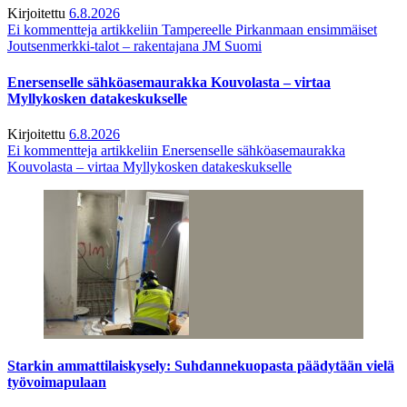
Kirjoitettu
6.8.2026
Ei kommentteja
artikkeliin Tampereelle Pirkanmaan ensimmäiset
Joutsenmerkki-talot – rakentajana JM Suomi
Enersenselle sähköasemaurakka Kouvolasta – virtaa
Myllykosken datakeskukselle
Kirjoitettu
6.8.2026
Ei kommentteja
artikkeliin Enersenselle sähköasemaurakka
Kouvolasta – virtaa Myllykosken datakeskukselle
Starkin ammattilaiskysely: Suhdannekuopasta päädytään vielä
työvoimapulaan