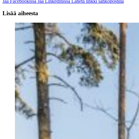
Jaa Facebookissa
Jaa LinkedInissä
Lähetä linkki sähköpostilla
Lisää aiheesta