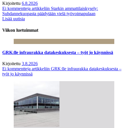
Kirjoitettu
6.8.2026
Ei kommentteja
artikkeliin Starkin ammattilaiskysely:
Suhdannekuopasta päädytään vielä työvoimapulaan
Lisää uutisia
Viikon luetuimmat
GRK:lle infraurakka datakeskuksesta – työt jo käynnissä
Kirjoitettu
3.8.2026
Ei kommentteja
artikkeliin GRK:lle infraurakka datakeskuksesta –
työt jo käynnissä