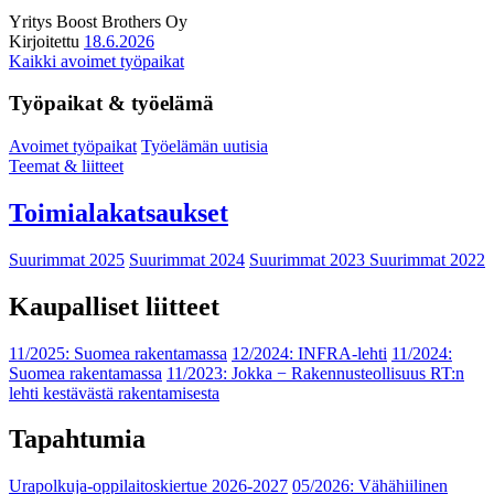
Yritys
Boost Brothers Oy
Kirjoitettu
18.6.2026
Kaikki avoimet työpaikat
Työpaikat & työelämä
Avoimet työpaikat
Työelämän uutisia
Teemat & liitteet
Toimialakatsaukset
Suurimmat 2025
Suurimmat 2024
Suurimmat 2023
Suurimmat 2022
Kaupalliset liitteet
11/2025: Suomea rakentamassa
12/2024: INFRA-lehti
11/2024:
Suomea rakentamassa
11/2023: Jokka − Rakennusteollisuus RT:n
lehti kestävästä rakentamisesta
Tapahtumia
Urapolkuja-oppilaitoskiertue 2026-2027
05/2026: Vähähiilinen