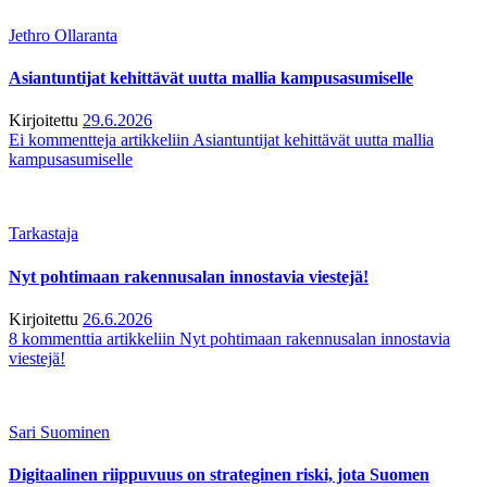
Jethro Ollaranta
Asiantuntijat kehittävät uutta mallia kampusasumiselle
Kirjoitettu
29.6.2026
Ei kommentteja
artikkeliin Asiantuntijat kehittävät uutta mallia
kampusasumiselle
Tarkastaja
Nyt pohtimaan rakennusalan innostavia viestejä!
Kirjoitettu
26.6.2026
8 kommenttia
artikkeliin Nyt pohtimaan rakennusalan innostavia
viestejä!
Sari Suominen
Digitaalinen riippuvuus on strateginen riski, jota Suomen