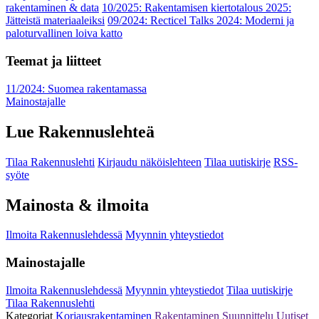
rakentaminen & data
10/2025: Rakentamisen kiertotalous 2025:
Jätteistä materiaaleiksi
09/2024: Recticel Talks 2024: Moderni ja
paloturvallinen loiva katto
Teemat ja liitteet
11/2024: Suomea rakentamassa
Mainostajalle
Lue Rakennuslehteä
Tilaa Rakennuslehti
Kirjaudu näköislehteen
Tilaa uutiskirje
RSS-
syöte
Mainosta & ilmoita
Ilmoita Rakennuslehdessä
Myynnin yhteystiedot
Mainostajalle
Ilmoita Rakennuslehdessä
Myynnin yhteystiedot
Tilaa uutiskirje
Tilaa Rakennuslehti
Kategoriat
Korjausrakentaminen
Rakentaminen
Suunnittelu
Uutiset