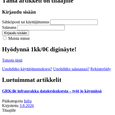
Tämä artikkeli on tilaajille
Kirjaudu sisään
Sähköposti tai käyttäjätunnus
Salasana
Kirjaudu sisään
Muista minut
Hyödynnä 1kk/0€ diginäyte!
Tutustu tästä
Unohditko käyttäjätunnuksesi?
Unohditko salasanasi?
Rekisteröidy
Luetuimmat artikkelit
GRK:lle infraurakka datakeskuksesta – työt jo käynnissä
Pääkategoria
Infra
Kirjoitettu
3.8.2026
Tilaajille