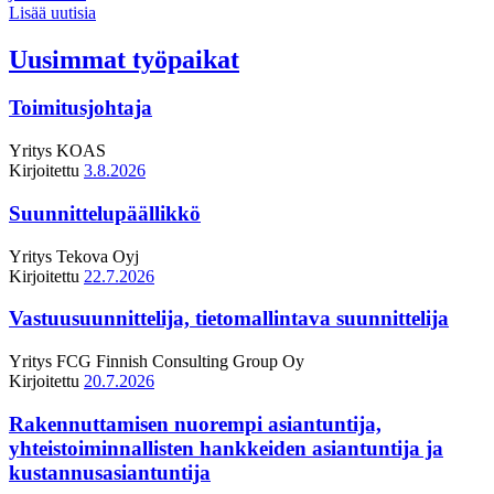
Lisää uutisia
Uusimmat työpaikat
Toimitusjohtaja
Yritys
KOAS
Kirjoitettu
3.8.2026
Suunnittelupäällikkö
Yritys
Tekova Oyj
Kirjoitettu
22.7.2026
Vastuusuunnittelija, tietomallintava suunnittelija
Yritys
FCG Finnish Consulting Group Oy
Kirjoitettu
20.7.2026
Rakennuttamisen nuorempi asiantuntija,
yhteistoiminnallisten hankkeiden asiantuntija ja
kustannusasiantuntija