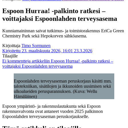
Espoon Hurraa! -palkinto ratkesi –
voittajaksi Espoonlahden terveysasema
Kunniamaininnan saivat tutkimus- ja toimistorakennus EriCa Green
Chemistry Park sekä Hepokorven sähköasema.
Kirjoittaja
Timo Sormunen
Kirjoitettu 23. maaliskuuta 2026, 16:01
23.3.2026
Tilaajille
Ei kommentteja
artikkeliin Espoon Hurraa! -palkinto ratkesi –
voittajaksi Espoonlahden terveysasema
Espoonlahden terveysaseman peruskorjaus käsitti mm.
talotekniikan, sisätilojen ja ikkunoiden uusimisen sekä
ulkoalueiden perusparannuksen. (Kuva: Wellu
Hämäläinen)
Espoon ympäristö- ja rakennuslautakunta sekä Espoon
rakennusvalvonta ovat antaneet vuoden 2025 palkinnon
Espoonlahden terveysaseman peruskorjaukselle.