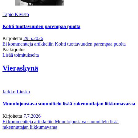
Tapio Kivistö
Kohti tuottavuuden parempaa puolta
Kirjoitettu
29.5.2026
Ei kommentteja
artikkeliin Kohti tuottavuuden parempaa puolta
Pääkirjoitus
Lisää toimitukselta
Vieraskynä
Jarkko Liuska
Muuntojoustava suunnittelu lisää rakennuttajan liikkumavaraa
Kirjoitettu
7.7.2026
Ei kommentteja
artikkeliin Muuntojoustava suunnittelu lisää
rakennuttajan liikkumavaraa