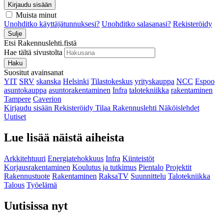
Kirjaudu sisään
Muista minut
Unohditko käyttäjätunnuksesi?
Unohditko salasanasi?
Rekisteröidy
Sulje
Etsi Rakennuslehti.fistä
Hae tältä sivustolta
Haku
Suositut avainsanat
YIT
SRV
skanska
Helsinki
Tilastokeskus
yrityskauppa
NCC
Espoo
asuntokauppa
asuntorakentaminen
Infra
talotekniikka
rakentaminen
Tampere
Caverion
Kirjaudu sisään
Rekisteröidy
Tilaa Rakennuslehti
Näköislehdet
Uutiset
Lue lisää näistä aiheista
Arkkitehtuuri
Energiatehokkuus
Infra
Kiinteistöt
Korjausrakentaminen
Koulutus ja tutkimus
Pientalo
Projektit
Rakennustuote
Rakentaminen
RaksaTV
Suunnittelu
Talotekniikka
Talous
Työelämä
Uutisissa nyt