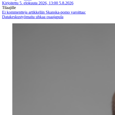
Kirjoitettu 5. elokuuta 2026, 13:00
5.8.2026
Tilaajille
Ei kommentteja
artikkeliin Skanska-pomo varoittaa:
Datakeskustyömaita uhkaa osaajapula