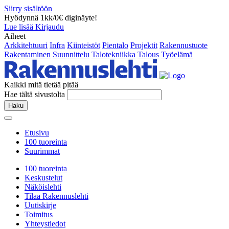
Siirry sisältöön
Hyödynnä 1kk/0€ diginäyte!
Lue lisää
Kirjaudu
Aiheet
Arkkitehtuuri
Infra
Kiinteistöt
Pientalo
Projektit
Rakennustuote
Rakentaminen
Suunnittelu
Talotekniikka
Talous
Työelämä
Kaikki mitä tietää pitää
Hae tältä sivustolta
Haku
Etusivu
100 tuoreinta
Suurimmat
100 tuoreinta
Keskustelut
Näköislehti
Tilaa Rakennuslehti
Uutiskirje
Toimitus
Yhteystiedot