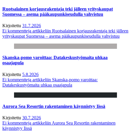
Ruotsalainen korjausrakentaja teki jälleen yrityskaupat
Suomessa – asema pääkaupunkiseudulla vahvistuu
Kirjoitettu
31.7.2026
Ei kommentteja
artikkeliin Ruotsalainen korjausrakentaja teki jälleen
yrityskaupat Suomessa – asema pääkaupunkiseudulla vahvistuu
Skanska-pomo varoittaa: Datakeskustyömaita uhkaa
osaajapula
Kirjoitettu
5.8.2026
Ei kommentteja
artikkeliin Skanska-pomo varoittaa:
Datakeskustyömaita uhkaa osaajapula
Aurora Sea Resortin rakentaminen käynnistyy Iissä
Kirjoitettu
30.7.2026
Ei kommentteja
artikkeliin Aurora Sea Resortin rakentaminen
käynnistyy Iissä