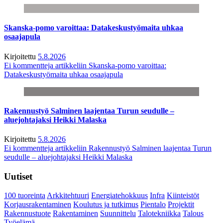
Skanska-pomo varoittaa: Datakeskustyömaita uhkaa
osaajapula
Kirjoitettu
5.8.2026
Ei kommentteja
artikkeliin Skanska-pomo varoittaa:
Datakeskustyömaita uhkaa osaajapula
Rakennustyö Salminen laajentaa Turun seudulle –
aluejohtajaksi Heikki Malaska
Kirjoitettu
5.8.2026
Ei kommentteja
artikkeliin Rakennustyö Salminen laajentaa Turun
seudulle – aluejohtajaksi Heikki Malaska
Uutiset
100 tuoreinta
Arkkitehtuuri
Energiatehokkuus
Infra
Kiinteistöt
Korjausrakentaminen
Koulutus ja tutkimus
Pientalo
Projektit
Rakennustuote
Rakentaminen
Suunnittelu
Talotekniikka
Talous
Työelämä