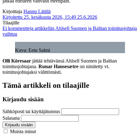
jatkaa edelleen vahvasti eteenpäin.
Kirjoittaja
Hannu Lättilä
Kirjoitettu 25. kesäkuuta 2026, 15:49
25.6.2026
Tilaajille
Ei kommentteja
artikkeliin Ahlsell Suomen ja Baltian toimitusjohtaja
vaihtuu
Kuva: Eetu Salmi
Olli Köresaar
jättää tehtävänsä Ahlsell Suomen ja Baltian
toimitusjohtajana.
Runar Hansesætre
on nimitetty vt.
toimitusjohtajaksi välittömästi.
Tämä artikkeli on tilaajille
Kirjaudu sisään
Sähköposti tai käyttäjätunnus
Salasana
Kirjaudu sisään
Muista minut