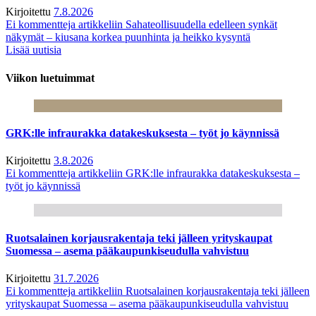
Kirjoitettu
7.8.2026
Ei kommentteja
artikkeliin Sahateollisuudella edelleen synkät
näkymät – kiusana korkea puunhinta ja heikko kysyntä
Lisää uutisia
Viikon luetuimmat
GRK:lle infraurakka datakeskuksesta – työt jo käynnissä
Kirjoitettu
3.8.2026
Ei kommentteja
artikkeliin GRK:lle infraurakka datakeskuksesta –
työt jo käynnissä
Ruotsalainen korjausrakentaja teki jälleen yrityskaupat
Suomessa – asema pääkaupunkiseudulla vahvistuu
Kirjoitettu
31.7.2026
Ei kommentteja
artikkeliin Ruotsalainen korjausrakentaja teki jälleen
yrityskaupat Suomessa – asema pääkaupunkiseudulla vahvistuu