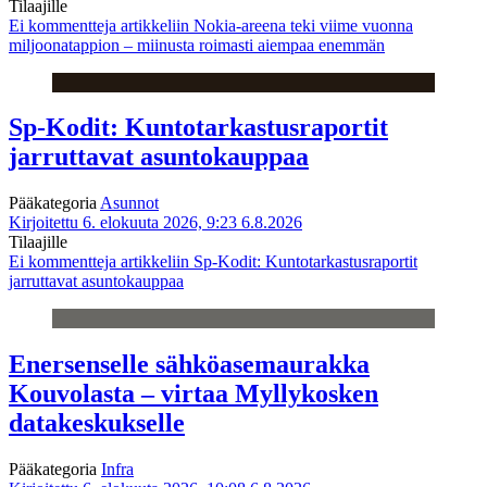
Tilaajille
Ei kommentteja
artikkeliin Nokia-areena teki viime vuonna
miljoonatappion – miinusta roimasti aiempaa enemmän
Sp-Kodit: Kuntotarkastusraportit
jarruttavat asuntokauppaa
Pääkategoria
Asunnot
Kirjoitettu 6. elokuuta 2026, 9:23
6.8.2026
Tilaajille
Ei kommentteja
artikkeliin Sp-Kodit: Kuntotarkastusraportit
jarruttavat asuntokauppaa
Enersenselle sähköasemaurakka
Kouvolasta – virtaa Myllykosken
datakeskukselle
Pääkategoria
Infra