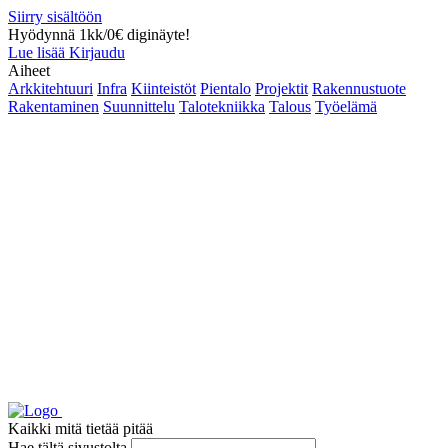
Siirry sisältöön
Hyödynnä 1kk/0€ diginäyte!
Lue lisää
Kirjaudu
Aiheet
Arkkitehtuuri
Infra
Kiinteistöt
Pientalo
Projektit
Rakennustuote
Rakentaminen
Suunnittelu
Talotekniikka
Talous
Työelämä
Kaikki mitä tietää pitää
Hae tältä sivustolta