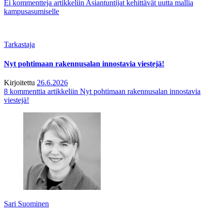
Ei kommentteja
artikkeliin Asiantuntijat kehittävät uutta mallia
kampusasumiselle
Tarkastaja
Nyt pohtimaan rakennusalan innostavia viestejä!
Kirjoitettu
26.6.2026
8 kommenttia
artikkeliin Nyt pohtimaan rakennusalan innostavia
viestejä!
Sari Suominen