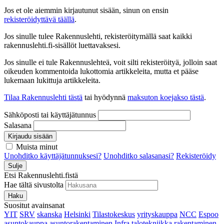
Jos et ole aiemmin kirjautunut sisään, sinun on ensin
rekisteröidyttävä täällä
.
Jos sinulle tulee Rakennuslehti, rekisteröitymällä saat kaikki
rakennuslehti.fi-sisällöt luettavaksesi.
Jos sinulle ei tule Rakennuslehteä, voit silti rekisteröityä, jolloin saat
oikeuden kommentoida lukottomia artikkeleita, mutta et pääse
lukemaan lukittuja artikkeleita.
Tilaa Rakennuslehti tästä
tai hyödynnä
maksuton koejakso tästä
.
Sähköposti tai käyttäjätunnus
Salasana
Kirjaudu sisään
Muista minut
Unohditko käyttäjätunnuksesi?
Unohditko salasanasi?
Rekisteröidy
Sulje
Etsi Rakennuslehti.fistä
Hae tältä sivustolta
Haku
Suositut avainsanat
YIT
SRV
skanska
Helsinki
Tilastokeskus
yrityskauppa
NCC
Espoo
asuntokauppa
asuntorakentaminen
Infra
talotekniikka
rakentaminen