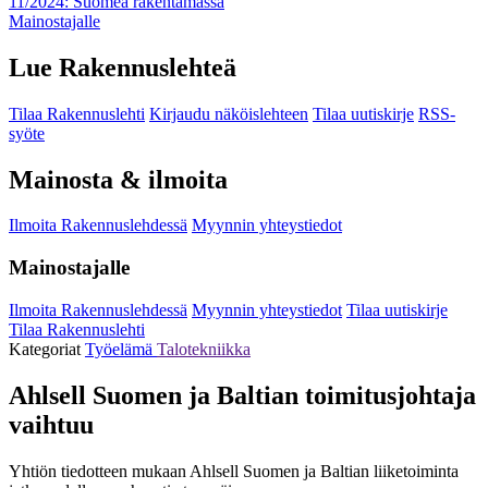
11/2024: Suomea rakentamassa
Mainostajalle
Lue Rakennuslehteä
Tilaa Rakennuslehti
Kirjaudu näköislehteen
Tilaa uutiskirje
RSS-
syöte
Mainosta & ilmoita
Ilmoita Rakennuslehdessä
Myynnin yhteystiedot
Mainostajalle
Ilmoita Rakennuslehdessä
Myynnin yhteystiedot
Tilaa uutiskirje
Tilaa Rakennuslehti
Kategoriat
Työelämä
Talotekniikka
Ahlsell Suomen ja Baltian toimitusjohtaja
vaihtuu
Yhtiön tiedotteen mukaan Ahlsell Suomen ja Baltian liiketoiminta