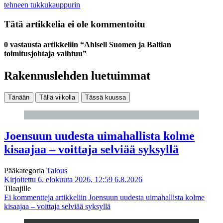
tehneen tukkukauppurin
Tätä artikkelia ei ole kommentoitu
0 vastausta artikkeliin “Ahlsell Suomen ja Baltian
toimitusjohtaja vaihtuu”
Rakennuslehden luetuimmat
Tänään
Tällä viikolla
Tässä kuussa
Joensuun uudesta uimahallista kolme
kisaajaa – voittaja selviää syksyllä
Pääkategoria
Talous
Kirjoitettu 6. elokuuta 2026, 12:59
6.8.2026
Tilaajille
Ei kommentteja
artikkeliin Joensuun uudesta uimahallista kolme
kisaajaa – voittaja selviää syksyllä