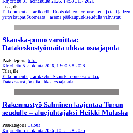
Kirjoitettu 31. heinäkuuta 2026, 14:53
31.7.2026
Tilaajille
Ei kommentteja
artikkeliin Ruotsalainen korjausrakentaja teki jälleen
yrityskaupat Suomessa – asema pääkaupunkiseudulla vahvistuu
Skanska-pomo varoittaa:
Datakeskustyömaita uhkaa osaajapula
Pääkategoria
Infra
Kirjoitettu 5. elokuuta 2026, 13:00
5.8.2026
Tilaajille
Ei kommentteja
artikkeliin Skanska-pomo varoittaa:
Datakeskustyömaita uhkaa osaajapula
Rakennustyö Salminen laajentaa Turun
seudulle – aluejohtajaksi Heikki Malaska
Pääkategoria
Talous
Kirjoitettu 5. elokuuta 2026, 10:51
5.8.2026