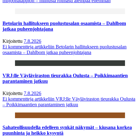
miljoonatappion – miinusta roimasti aiempaa enemmän
Betolarin hallitukseen puolustusalan osaamista – Dahlbom
jatkaa puheenjohtajana
Kirjoitettu
7.8.2026
Ei kommentteja
artikkeliin Betolarin hallitukseen puolustusalan
osaamista – Dahlbom jatkaa puheenjohtajana
VRJ:lle Väyläviraston tieurakka Oulusta – Poikkimaantien
parantaminen jatkuu
Kirjoitettu
7.8.2026
Ei kommentteja
artikkeliin VRJ:lle Väyläviraston tieurakka Oulusta
– Poikkimaantien parantaminen jatkuu
Sahateollisuudella edelleen synkät näkymät – kiusana korkea
puunhinta ja heikko kysyntä