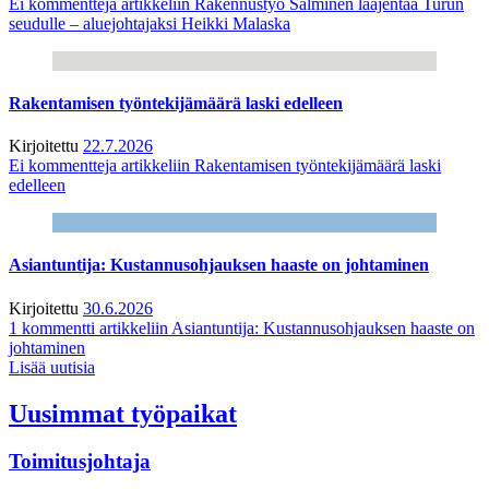
Ei kommentteja
artikkeliin Rakennustyö Salminen laajentaa Turun
seudulle – aluejohtajaksi Heikki Malaska
Rakentamisen työntekijämäärä laski edelleen
Kirjoitettu
22.7.2026
Ei kommentteja
artikkeliin Rakentamisen työntekijämäärä laski
edelleen
Asiantuntija: Kustannusohjauksen haaste on johtaminen
Kirjoitettu
30.6.2026
1 kommentti
artikkeliin Asiantuntija: Kustannusohjauksen haaste on
johtaminen
Lisää uutisia
Uusimmat työpaikat
Toimitusjohtaja