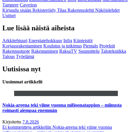
Tampere
Caverion
Kirjaudu sisään
Rekisteröidy
Tilaa Rakennuslehti
Näköislehdet
Uutiset
Lue lisää näistä aiheista
Arkkitehtuuri
Energiatehokkuus
Infra
Kiinteistöt
Korjausrakentaminen
Koulutus ja tutkimus
Pientalo
Projektit
Rakennustuote
Rakentaminen
RaksaTV
Suunnittelu
Talotekniikka
Talous
Työelämä
Uutisissa nyt
Uusimmat artikkelit
Nokia-areena teki viime vuonna miljoonatappion – miinusta
roimasti aiempaa enemmän
Kirjoitettu
7.8.2026
Ei kommentteja
artikkeliin Nokia-areena teki viime vuonna