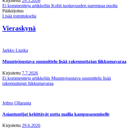
Kirjoitettu
29.5.2026
Ei kommentteja
artikkeliin Kohti tuottavuuden parempaa puolta
Pääkirjoitus
Lisää toimitukselta
Vieraskynä
Jarkko Liuska
Muuntojoustava suunnittelu lisää rakennuttajan liikkumavaraa
Kirjoitettu
7.7.2026
Ei kommentteja
artikkeliin Muuntojoustava suunnittelu lisää
rakennuttajan liikkumavaraa
Jethro Ollaranta
Asiantuntijat kehittävät uutta mallia kampusasumiselle
Kirjoitettu
29.6.2026