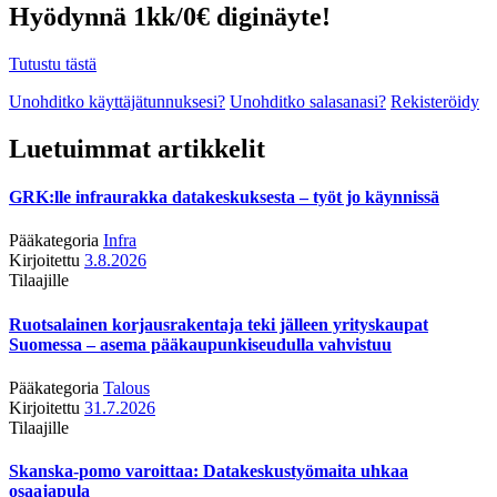
Hyödynnä 1kk/0€ diginäyte!
Tutustu tästä
Unohditko käyttäjätunnuksesi?
Unohditko salasanasi?
Rekisteröidy
Luetuimmat artikkelit
GRK:lle infraurakka datakeskuksesta – työt jo käynnissä
Pääkategoria
Infra
Kirjoitettu
3.8.2026
Tilaajille
Ruotsalainen korjausrakentaja teki jälleen yrityskaupat
Suomessa – asema pääkaupunkiseudulla vahvistuu
Pääkategoria
Talous
Kirjoitettu
31.7.2026
Tilaajille
Skanska-pomo varoittaa: Datakeskustyömaita uhkaa
osaajapula