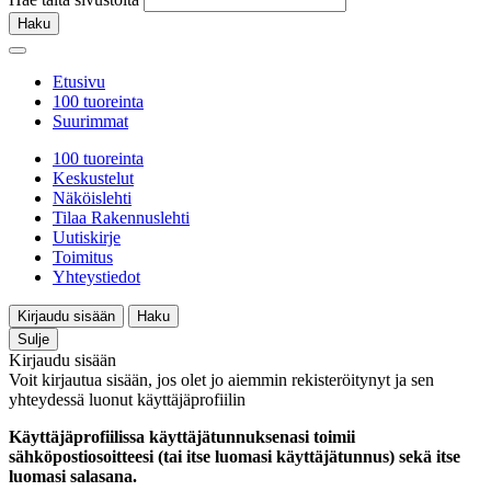
Haku
Etusivu
100 tuoreinta
Suurimmat
100 tuoreinta
Keskustelut
Näköislehti
Tilaa Rakennuslehti
Uutiskirje
Toimitus
Yhteystiedot
Kirjaudu sisään
Haku
Sulje
Kirjaudu sisään
Voit kirjautua sisään, jos olet jo aiemmin rekisteröitynyt ja sen
yhteydessä luonut käyttäjäprofiilin
Käyttäjäprofiilissa käyttäjätunnuksenasi toimii
sähköpostiosoitteesi (tai itse luomasi käyttäjätunnus) sekä itse
luomasi salasana.