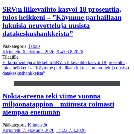
SRV:n liikevaihto kasvoi 18 prosenttia,
tulos heikkeni – ”Käymme parhaillaan
lukuisia neuvotteluja uusista
datakeskushankkeista”
Pääkategoria
Talous
Kirjoitettu 6. elokuuta 2026, 9:45
6.8.2026
Tilaajille
Ei kommentteja
artikkeliin SRV:n liikevaihto kasvoi 18 prosenttia,
tulos heikkeni – ”Käymme parhaillaan lukuisia neuvotteluja uusista
datakeskushankkeista”
Nokia-areena teki viime vuonna
miljoonatappion – miinusta roimasti
aiempaa enemmän
Pääkategoria
Kiinteistöt
Kirjoitettu 7. elokuuta 2026, 15:22
7.8.2026