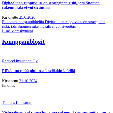
Digitaalinen riippuvuus on strateginen riski, jota Suomen
rakennusala ei voi sivuuttaa
Kirjoitettu
25.6.2026
Ei kommentteja
artikkeliin Digitaalinen riippuvuus on strateginen
riski, jota Suomen rakennusala ei voi sivuuttaa
Lisää vieraskynästä
Kumppaniblogit
Recticel Insulation Oy
PIR-katto pitää pintansa kovillakin keleillä
Kirjoitettu
21.10.2024
Ilmoitus
Thomas Lindstrom
Virtuaalinen kaksonen tuo apua rakennuksien suunnitteluun ja