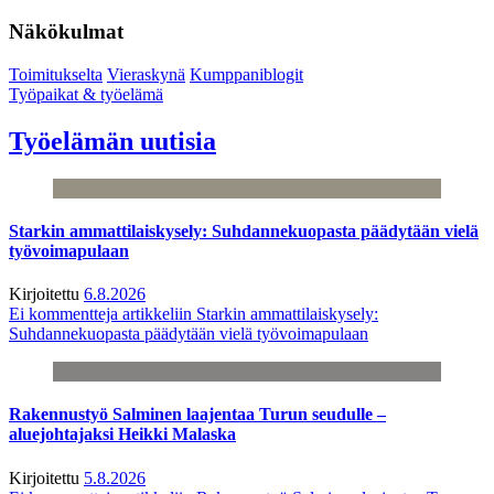
Näkökulmat
Toimitukselta
Vieraskynä
Kumppaniblogit
Työpaikat & työelämä
Työelämän uutisia
Starkin ammattilaiskysely: Suhdannekuopasta päädytään vielä
työvoimapulaan
Kirjoitettu
6.8.2026
Ei kommentteja
artikkeliin Starkin ammattilaiskysely:
Suhdannekuopasta päädytään vielä työvoimapulaan
Rakennustyö Salminen laajentaa Turun seudulle –
aluejohtajaksi Heikki Malaska
Kirjoitettu
5.8.2026