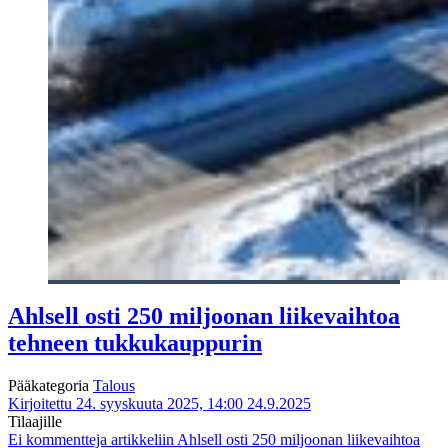
Ahlsell osti 250 miljoonan liikevaihtoa
tehneen tukkukauppurin
Pääkategoria
Talous
Kirjoitettu 24. syyskuuta 2025, 14:00
24.9.2025
Tilaajille
Ei kommentteja
artikkeliin Ahlsell osti 250 miljoonan liikevaihtoa