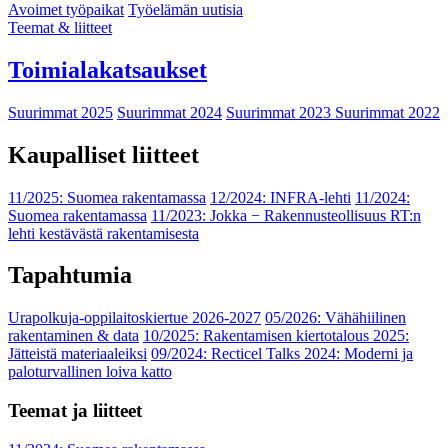
Avoimet työpaikat
Työelämän uutisia
Teemat & liitteet
Toimialakatsaukset
Suurimmat 2025
Suurimmat 2024
Suurimmat 2023
Suurimmat 2022
Kaupalliset liitteet
11/2025: Suomea rakentamassa
12/2024: INFRA-lehti
11/2024:
Suomea rakentamassa
11/2023: Jokka − Rakennusteollisuus RT:n
lehti kestävästä rakentamisesta
Tapahtumia
Urapolkuja-oppilaitoskiertue 2026-2027
05/2026: Vähähiilinen
rakentaminen & data
10/2025: Rakentamisen kiertotalous 2025:
Jätteistä materiaaleiksi
09/2024: Recticel Talks 2024: Moderni ja
paloturvallinen loiva katto
Teemat ja liitteet