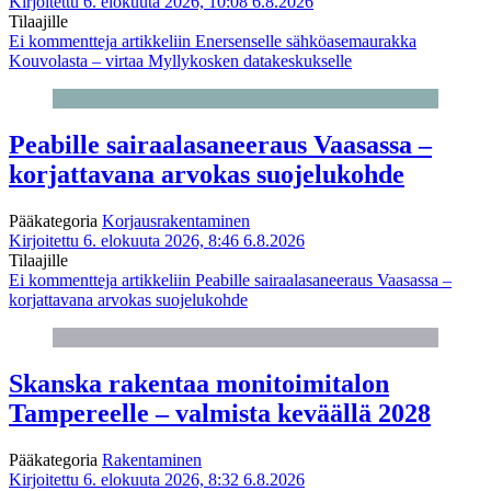
Kirjoitettu 6. elokuuta 2026, 10:08
6.8.2026
Tilaajille
Ei kommentteja
artikkeliin Enersenselle sähköasemaurakka
Kouvolasta – virtaa Myllykosken datakeskukselle
Peabille sairaalasaneeraus Vaasassa –
korjattavana arvokas suojelukohde
Pääkategoria
Korjausrakentaminen
Kirjoitettu 6. elokuuta 2026, 8:46
6.8.2026
Tilaajille
Ei kommentteja
artikkeliin Peabille sairaalasaneeraus Vaasassa –
korjattavana arvokas suojelukohde
Skanska rakentaa monitoimitalon
Tampereelle – valmista keväällä 2028
Pääkategoria
Rakentaminen
Kirjoitettu 6. elokuuta 2026, 8:32
6.8.2026