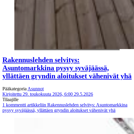
Rakennuslehden selvitys:
Asuntomarkkina pysyy syväjäässä,
yllättäen gryndin aloitukset vähenivät yhä
Pääkategoria
Asunnot
Kirjoitettu 29. toukokuuta 2026, 6:00
29.5.2026
Tilaajille
1 kommentti
artikkeliin Rakennuslehden selvitys: Asuntomarkkina
pysyy syväjäässä, yllättäen gryndin aloitukset vähenivät yhä