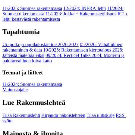
11/2025: Suomea rakentamassa
12/2024: INFRA-lehti
11/2024:
Suomea rakentamassa
11/2023: Jokka − Rakennusteollisuus RT:n
lehti kestävästä rakentamisesta
Tapahtumia
Urapolkuja-oppilaitoskiertue 2026-2027
05/2026: Vähähiilinen
rakentaminen & data
10/2025: Rakentamisen kiertotalous 2025:
Jätteistä materiaaleiksi
09/2024: Recticel Talks 2024: Moderni ja
paloturvallinen loiva katto
Teemat ja liitteet
11/2024: Suomea rakentamassa
Mainostajalle
Lue Rakennuslehteä
Tilaa Rakennuslehti
Kirjaudu näköislehteen
Tilaa uutiskirje
RSS-
syöte
Mainosta & ilmoita