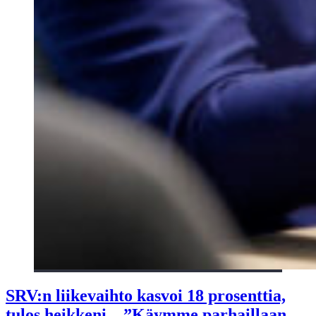
SRV:n liikevaihto kasvoi 18 prosenttia,
tulos heikkeni – ”Käymme parhaillaan