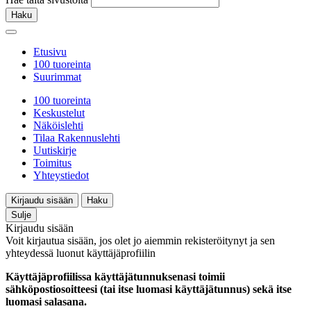
Haku
Etusivu
100 tuoreinta
Suurimmat
100 tuoreinta
Keskustelut
Näköislehti
Tilaa Rakennuslehti
Uutiskirje
Toimitus
Yhteystiedot
Kirjaudu sisään
Haku
Sulje
Kirjaudu sisään
Voit kirjautua sisään, jos olet jo aiemmin rekisteröitynyt ja sen
yhteydessä luonut käyttäjäprofiilin
Käyttäjäprofiilissa käyttäjätunnuksenasi toimii
sähköpostiosoitteesi (tai itse luomasi käyttäjätunnus) sekä itse
luomasi salasana.