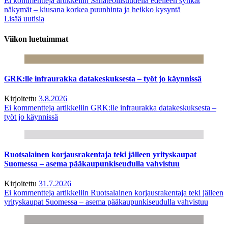
Ei kommentteja
artikkeliin Sahateollisuudella edelleen synkät
näkymät – kiusana korkea puunhinta ja heikko kysyntä
Lisää uutisia
Viikon luetuimmat
GRK:lle infraurakka datakeskuksesta – työt jo käynnissä
Kirjoitettu
3.8.2026
Ei kommentteja
artikkeliin GRK:lle infraurakka datakeskuksesta –
työt jo käynnissä
Ruotsalainen korjausrakentaja teki jälleen yrityskaupat
Suomessa – asema pääkaupunkiseudulla vahvistuu
Kirjoitettu
31.7.2026
Ei kommentteja
artikkeliin Ruotsalainen korjausrakentaja teki jälleen
yrityskaupat Suomessa – asema pääkaupunkiseudulla vahvistuu