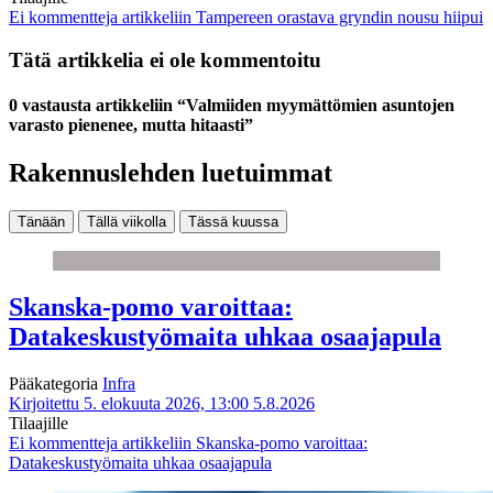
Ei kommentteja
artikkeliin Tampereen orastava gryndin nousu hiipui
Tätä artikkelia ei ole kommentoitu
0 vastausta artikkeliin “Valmiiden myymättömien asuntojen
varasto pienenee, mutta hitaasti”
Rakennuslehden luetuimmat
Tänään
Tällä viikolla
Tässä kuussa
Skanska-pomo varoittaa:
Datakeskustyömaita uhkaa osaajapula
Pääkategoria
Infra
Kirjoitettu 5. elokuuta 2026, 13:00
5.8.2026
Tilaajille
Ei kommentteja
artikkeliin Skanska-pomo varoittaa:
Datakeskustyömaita uhkaa osaajapula