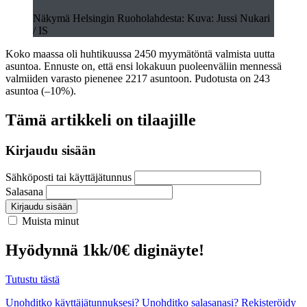
Näkymä Helsingin Ruoholahdesta: Kuva: Jussi Nukari
/ IS
Koko maassa oli huhtikuussa 2450 myymätöntä valmista uutta
asuntoa. Ennuste on, että ensi lokakuun puoleenväliin mennessä
valmiiden varasto pienenee 2217 asuntoon. Pudotusta on 243
asuntoa (–10%).
Tämä artikkeli on tilaajille
Kirjaudu sisään
Sähköposti tai käyttäjätunnus
Salasana
Kirjaudu sisään
Muista minut
Hyödynnä 1kk/0€ diginäyte!
Tutustu tästä
Unohditko käyttäjätunnuksesi?
Unohditko salasanasi?
Rekisteröidy