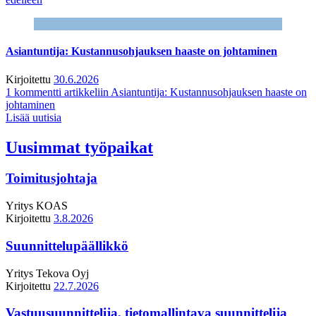
Asiantuntija: Kustannusohjauksen haaste on johtaminen
Kirjoitettu
30.6.2026
1 kommentti
artikkeliin Asiantuntija: Kustannusohjauksen haaste on
johtaminen
Lisää uutisia
Uusimmat työpaikat
Toimitusjohtaja
Yritys
KOAS
Kirjoitettu
3.8.2026
Suunnittelupäällikkö
Yritys
Tekova Oyj
Kirjoitettu
22.7.2026
Vastuusuunnittelija, tietomallintava suunnittelija