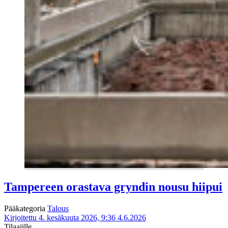
Tampereen orastava gryndin nousu hiipui
Pääkategoria
Talous
Kirjoitettu 4. kesäkuuta 2026, 9:36
4.6.2026
Tilaajille