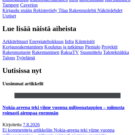
Tampere
Caverion
Kirjaudu sisään
Rekisteröidy
Tilaa Rakennuslehti
Näköislehdet
Uutiset
Lue lisää näistä aiheista
Arkkitehtuuri
Energiatehokkuus
Infra
Kiinteistöt
Korjausrakentaminen
Koulutus ja tutkimus
Pientalo
Projektit
Rakennustuote
Rakentaminen
RaksaTV
Suunnittelu
Talotekniikka
Talous
Työelämä
Uutisissa nyt
Uusimmat artikkelit
Nokia-areena teki viime vuonna miljoonatappion – miinusta
roimasti aiempaa enemmän
Kirjoitettu
7.8.2026
Ei kommentteja
artikkeliin Nokia-areena teki viime vuonna