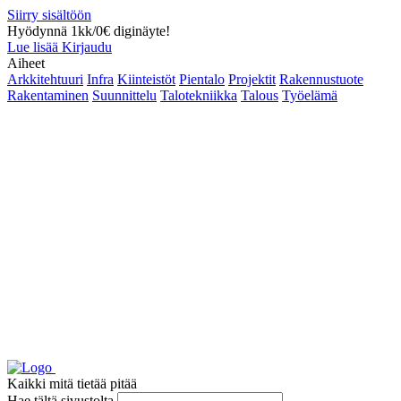
Siirry sisältöön
Hyödynnä 1kk/0€ diginäyte!
Lue lisää
Kirjaudu
Aiheet
Arkkitehtuuri
Infra
Kiinteistöt
Pientalo
Projektit
Rakennustuote
Rakentaminen
Suunnittelu
Talotekniikka
Talous
Työelämä
Kaikki mitä tietää pitää
Hae tältä sivustolta