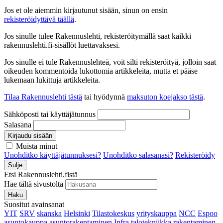
Jos et ole aiemmin kirjautunut sisään, sinun on ensin
rekisteröidyttävä täällä
.
Jos sinulle tulee Rakennuslehti, rekisteröitymällä saat kaikki
rakennuslehti.fi-sisällöt luettavaksesi.
Jos sinulle ei tule Rakennuslehteä, voit silti rekisteröityä, jolloin saat
oikeuden kommentoida lukottomia artikkeleita, mutta et pääse
lukemaan lukittuja artikkeleita.
Tilaa Rakennuslehti tästä
tai hyödynnä
maksuton koejakso tästä
.
Sähköposti tai käyttäjätunnus
Salasana
Kirjaudu sisään
Muista minut
Unohditko käyttäjätunnuksesi?
Unohditko salasanasi?
Rekisteröidy
Sulje
Etsi Rakennuslehti.fistä
Hae tältä sivustolta
Haku
Suositut avainsanat
YIT
SRV
skanska
Helsinki
Tilastokeskus
yrityskauppa
NCC
Espoo
asuntokauppa
asuntorakentaminen
Infra
talotekniikka
rakentaminen