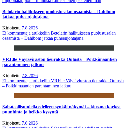
miljoonatappion – miinusta roimasti aiempaa enemmän
Betolarin hallitukseen puolustusalan osaamista – Dahlbom
jatkaa puheenjohtajana
Kirjoitettu
7.8.2026
Ei kommentteja
artikkeliin Betolarin hallitukseen puolustusalan
osaamista – Dahlbom jatkaa puheenjohtajana
VRJ:lle Väyläviraston tieurakka Oulusta – Poikkimaantien
parantaminen jatkuu
Kirjoitettu
7.8.2026
Ei kommentteja
artikkeliin VRJ:lle Väyläviraston tieurakka Oulusta
– Poikkimaantien parantaminen jatkuu
Sahateollisuudella edelleen synkät näkymät – kiusana korkea
puunhinta ja heikko kysyntä
Kirjoitettu
7.8.2026