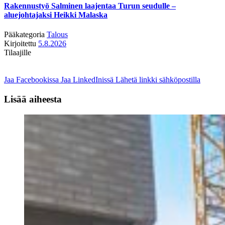
Rakennustyö Salminen laajentaa Turun seudulle –
aluejohtajaksi Heikki Malaska
Pääkategoria
Talous
Kirjoitettu
5.8.2026
Tilaajille
Jaa Facebookissa
Jaa LinkedInissä
Lähetä linkki sähköpostilla
Lisää aiheesta