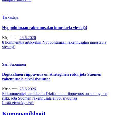
Tarkastaja
Nyt pohtimaan rakennusalan innostavia viestejä!
Kirjoitettu
26.6.2026
8 kommenttia
artikkeliin Nyt pohtimaan rakennusalan innostavia
viestejä!
Sari Suominen
Digitaalinen riippuvuus on strateginen riski, jota Suomen
rakennusala ei voi sivuuttaa
Kirjoitettu
25.6.2026
Ei kommentteja
artikkeliin Digitaalinen riippuvuus on strateginen
riski, jota Suomen rakennusala ei voi sivuuttaa
Lisää vieraskynästä
Kumppaniblogit