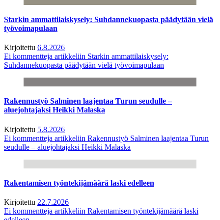
Starkin ammattilaiskysely: Suhdannekuopasta päädytään vielä
työvoimapulaan
Kirjoitettu
6.8.2026
Ei kommentteja
artikkeliin Starkin ammattilaiskysely:
Suhdannekuopasta päädytään vielä työvoimapulaan
Rakennustyö Salminen laajentaa Turun seudulle –
aluejohtajaksi Heikki Malaska
Kirjoitettu
5.8.2026
Ei kommentteja
artikkeliin Rakennustyö Salminen laajentaa Turun
seudulle – aluejohtajaksi Heikki Malaska
Rakentamisen työntekijämäärä laski edelleen
Kirjoitettu
22.7.2026
Ei kommentteja
artikkeliin Rakentamisen työntekijämäärä laski
edelleen