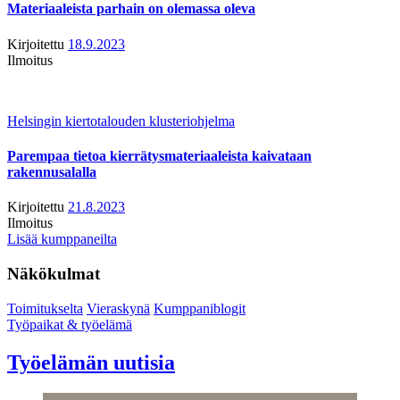
Materiaaleista parhain on olemassa oleva
Kirjoitettu
18.9.2023
Ilmoitus
Helsingin kiertotalouden klusteriohjelma
Parempaa tietoa kierrätysmateriaaleista kaivataan
rakennusalalla
Kirjoitettu
21.8.2023
Ilmoitus
Lisää kumppaneilta
Näkökulmat
Toimitukselta
Vieraskynä
Kumppaniblogit
Työpaikat & työelämä
Työelämän uutisia