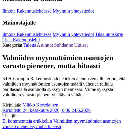
Ilmoita Rakennuslehdessä
Myynnin yhteystiedot
Mainostajalle
Ilmoita Rakennuslehdessä
Myynnin yhteystiedot
Tilaa uutiskirje
Tilaa Rakennuslehti
Kategoriat
Talous
Asunnot
Suhdanne
Uutiset
Valmiiden myymättömien asuntojen
varasto pienenee, mutta hitaasti
STH-Groupin Rakennuslehdelle tekemä ennustemalli kertoo, että
valmiiden myymättömien asuntojen määrä vähenee reilulla
parillasadalla asunnolla syksyyn mennessä. Viime syksystä
valmiiden varasto pieneni yllättävän vähän.
Kirjoittaja
Mikko Kortelainen
Kirjoitettu 24. kesäkuuta 2026, 6:00
24.6.2026
Tilaajille
Ei kommentteja
artikkeliin Valmiiden myymättömien asuntojen
varasto pienenee, mutta hitaasti