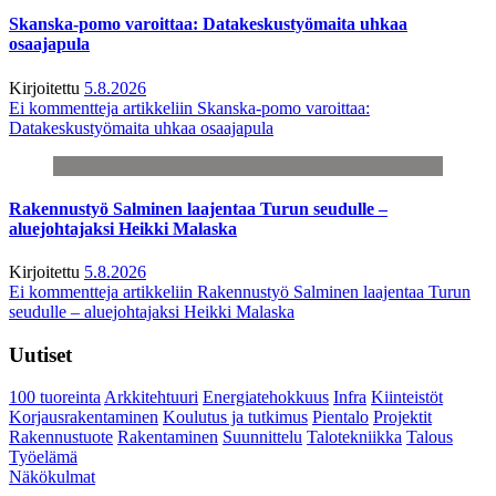
Skanska-pomo varoittaa: Datakeskustyömaita uhkaa
osaajapula
Kirjoitettu
5.8.2026
Ei kommentteja
artikkeliin Skanska-pomo varoittaa:
Datakeskustyömaita uhkaa osaajapula
Rakennustyö Salminen laajentaa Turun seudulle –
aluejohtajaksi Heikki Malaska
Kirjoitettu
5.8.2026
Ei kommentteja
artikkeliin Rakennustyö Salminen laajentaa Turun
seudulle – aluejohtajaksi Heikki Malaska
Uutiset
100 tuoreinta
Arkkitehtuuri
Energiatehokkuus
Infra
Kiinteistöt
Korjausrakentaminen
Koulutus ja tutkimus
Pientalo
Projektit
Rakennustuote
Rakentaminen
Suunnittelu
Talotekniikka
Talous
Työelämä
Näkökulmat