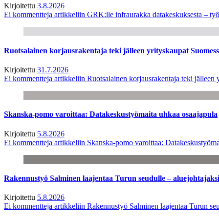
Kirjoitettu
3.8.2026
Ei kommentteja
artikkeliin GRK:lle infraurakka datakeskuksesta – työ
Ruotsalainen korjausrakentaja teki jälleen yrityskaupat Suome
Kirjoitettu
31.7.2026
Ei kommentteja
artikkeliin Ruotsalainen korjausrakentaja teki jälle
Skanska-pomo varoittaa: Datakeskustyömaita uhkaa osaajapula
Kirjoitettu
5.8.2026
Ei kommentteja
artikkeliin Skanska-pomo varoittaa: Datakeskustyöma
Rakennustyö Salminen laajentaa Turun seudulle – aluejohtajaks
Kirjoitettu
5.8.2026
Ei kommentteja
artikkeliin Rakennustyö Salminen laajentaa Turun seu