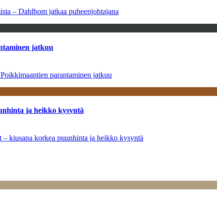
amista – Dahlbom jatkaa puheenjohtajana
antaminen jatkuu
– Poikkimaantien parantaminen jatkuu
unhinta ja heikko kysyntä
ät – kiusana korkea puunhinta ja heikko kysyntä