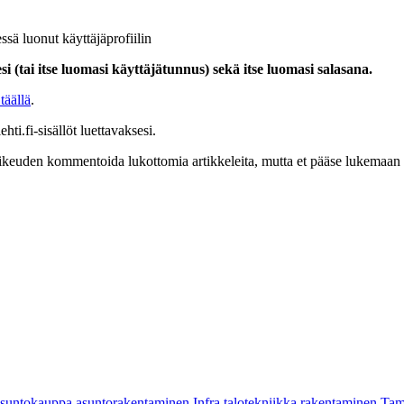
ssä luonut käyttäjäprofiilin
i (tai itse luomasi käyttäjätunnus) sekä itse luomasi salasana.
täällä
.
hti.fi-sisällöt luettavaksesi.
at oikeuden kommentoida lukottomia artikkeleita, mutta et pääse lukemaan l
asuntokauppa
asuntorakentaminen
Infra
talotekniikka
rakentaminen
Tam