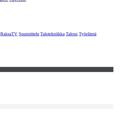
RaksaTV
Suunnittelu
Talotekniikka
Talous
Työelämä