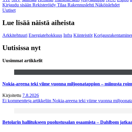
Kirjaudu sisään
Rekisteröidy
Tilaa Rakennuslehti
Näköislehdet
Uutiset
Lue lisää näistä aiheista
Arkkitehtuuri
Energiatehokkuus
Infra
Kiinteistöt
Korjausrakentamine
Uutisissa nyt
Uusimmat artikkelit
Nokia-areena teki viime vuonna miljoonatappion – miinusta ro
Kirjoitettu
7.8.2026
Ei kommentteja
artikkeliin Nokia-areena teki viime vuonna miljoona
Betolarin hallitukseen puolustusalan osaamista – Dahlbom jatk