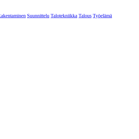
akentaminen
Suunnittelu
Talotekniikka
Talous
Työelämä