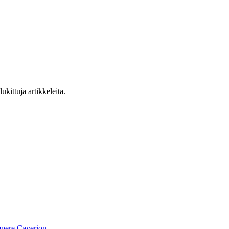
ukittuja artikkeleita.
pere
Caverion