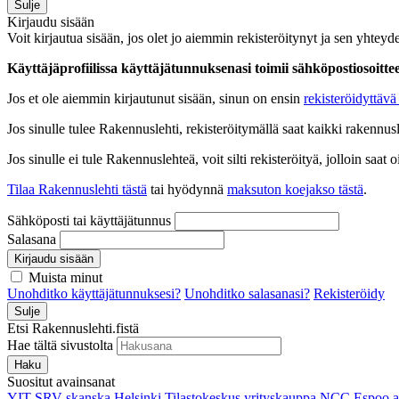
Sulje
Kirjaudu sisään
Voit kirjautua sisään, jos olet jo aiemmin rekisteröitynyt ja sen yhteyde
Käyttäjäprofiilissa käyttäjätunnuksenasi toimii sähköpostiosoittees
Jos et ole aiemmin kirjautunut sisään, sinun on ensin
rekisteröidyttävä 
Jos sinulle tulee Rakennuslehti, rekisteröitymällä saat kaikki rakennusle
Jos sinulle ei tule Rakennuslehteä, voit silti rekisteröityä, jolloin sa
Tilaa Rakennuslehti tästä
tai hyödynnä
maksuton koejakso tästä
.
Sähköposti tai käyttäjätunnus
Salasana
Kirjaudu sisään
Muista minut
Unohditko käyttäjätunnuksesi?
Unohditko salasanasi?
Rekisteröidy
Sulje
Etsi Rakennuslehti.fistä
Hae tältä sivustolta
Haku
Suositut avainsanat
YIT
SRV
skanska
Helsinki
Tilastokeskus
yrityskauppa
NCC
Espoo