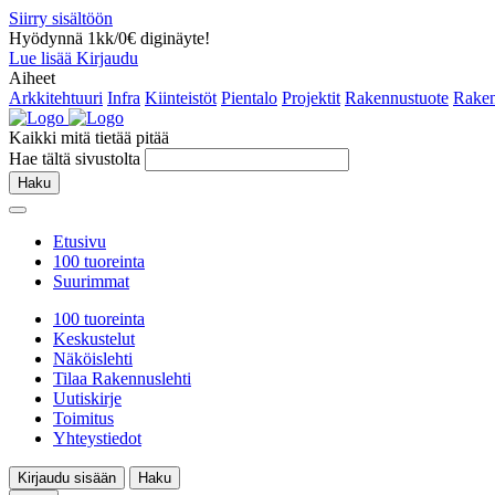
Siirry sisältöön
Hyödynnä 1kk/0€ diginäyte!
Lue lisää
Kirjaudu
Aiheet
Arkkitehtuuri
Infra
Kiinteistöt
Pientalo
Projektit
Rakennustuote
Raken
Kaikki mitä tietää pitää
Hae tältä sivustolta
Haku
Etusivu
100 tuoreinta
Suurimmat
100 tuoreinta
Keskustelut
Näköislehti
Tilaa Rakennuslehti
Uutiskirje
Toimitus
Yhteystiedot
Kirjaudu sisään
Haku