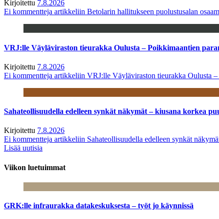
Kirjoitettu
7.8.2026
Ei kommentteja
artikkeliin Betolarin hallitukseen puolustusalan osa
VRJ:lle Väyläviraston tieurakka Oulusta – Poikkimaantien par
Kirjoitettu
7.8.2026
Ei kommentteja
artikkeliin VRJ:lle Väyläviraston tieurakka Oulusta 
Sahateollisuudella edelleen synkät näkymät – kiusana korkea pu
Kirjoitettu
7.8.2026
Ei kommentteja
artikkeliin Sahateollisuudella edelleen synkät näkym
Lisää uutisia
Viikon luetuimmat
GRK:lle infraurakka datakeskuksesta – työt jo käynnissä