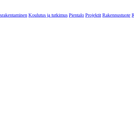
srakentaminen
Koulutus ja tutkimus
Pientalo
Projektit
Rakennustuote
R