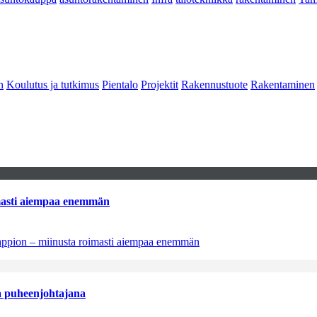
n
Koulutus ja tutkimus
Pientalo
Projektit
Rakennustuote
Rakentaminen
imasti aiempaa enemmän
tappion – miinusta roimasti aiempaa enemmän
aa puheenjohtajana