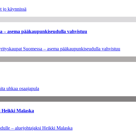
t jo käynnissä
ssa – asema pääkaupunkiseudulla vahvistuu
en yrityskaupat Suomessa – asema pääkaupunkiseudulla vahvistuu
ita uhkaa osaajapula
i Heikki Malaska
dulle – aluejohtajaksi Heikki Malaska