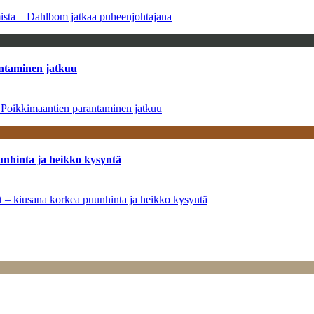
amista – Dahlbom jatkaa puheenjohtajana
antaminen jatkuu
– Poikkimaantien parantaminen jatkuu
unhinta ja heikko kysyntä
ät – kiusana korkea puunhinta ja heikko kysyntä