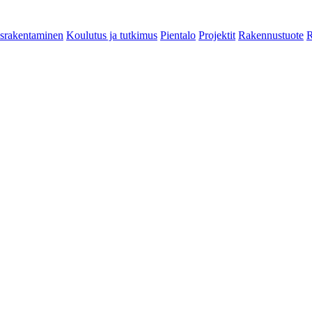
srakentaminen
Koulutus ja tutkimus
Pientalo
Projektit
Rakennustuote
R