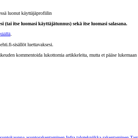
ssä luonut käyttäjäprofiilin
i (tai itse luomasi käyttäjätunnus) sekä itse luomasi salasana.
täällä
.
hti.fi-sisällöt luettavaksesi.
at oikeuden kommentoida lukottomia artikkeleita, mutta et pääse lukemaan l
asuntokauppa
asuntorakentaminen
Infra
talotekniikka
rakentaminen
Tam