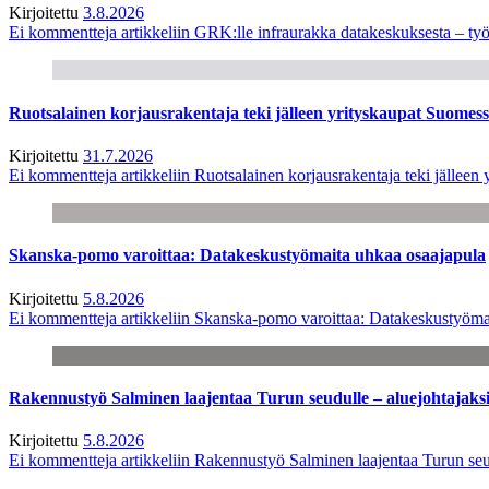
Kirjoitettu
3.8.2026
Ei kommentteja
artikkeliin GRK:lle infraurakka datakeskuksesta – työ
Ruotsalainen korjausrakentaja teki jälleen yrityskaupat Suome
Kirjoitettu
31.7.2026
Ei kommentteja
artikkeliin Ruotsalainen korjausrakentaja teki jälle
Skanska-pomo varoittaa: Datakeskustyömaita uhkaa osaajapula
Kirjoitettu
5.8.2026
Ei kommentteja
artikkeliin Skanska-pomo varoittaa: Datakeskustyöma
Rakennustyö Salminen laajentaa Turun seudulle – aluejohtajaks
Kirjoitettu
5.8.2026
Ei kommentteja
artikkeliin Rakennustyö Salminen laajentaa Turun seu