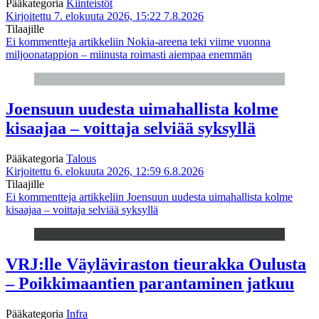
Pääkategoria
Kiinteistöt
Kirjoitettu 7. elokuuta 2026, 15:22
7.8.2026
Tilaajille
Ei kommentteja
artikkeliin Nokia-areena teki viime vuonna
miljoonatappion – miinusta roimasti aiempaa enemmän
Joensuun uudesta uimahallista kolme
kisaajaa – voittaja selviää syksyllä
Pääkategoria
Talous
Kirjoitettu 6. elokuuta 2026, 12:59
6.8.2026
Tilaajille
Ei kommentteja
artikkeliin Joensuun uudesta uimahallista kolme
kisaajaa – voittaja selviää syksyllä
VRJ:lle Väyläviraston tieurakka Oulusta
– Poikkimaantien parantaminen jatkuu
Pääkategoria
Infra