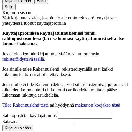
Kirjaudu sisään
Haku
Sulje
Kirjaudu sisään
Voit kirjautua sisään, jos olet jo aiemmin rekisteröitynyt ja sen
yhteydessä luonut käyttäjäprofiilin
Käyttäjäprofiilissa käyttäjätunnuksenasi toimii
sähköpostiosoitteesi (tai itse luomasi käyttäjätunnus) sekä itse
luomasi salasana.
Jos et ole aiemmin kirjautunut sisään, sinun on ensin
rekisteröidyttävä täällä
.
Jos sinulle tulee Rakennuslehti, rekisteröitymällä saat kaikki
rakennuslehti.fi-sisällöt luettavaksesi.
Jos sinulle ei tule Rakennuslehteä, voit silti rekisteröityä, jolloin saat
oikeuden kommentoida lukottomia artikkeleita, mutta et pääse
lukemaan lukittuja artikkeleita.
Tilaa Rakennuslehti tästä
tai hyödynnä
maksuton koejakso tästä
.
Sähköposti tai käyttäjätunnus
Salasana
Kirjaudu sisään