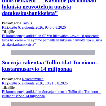
tulos heikkeni – ”Käymme parhaillaan
lukuisia neuvotteluja uusista
datakeskushankkeista”
Pääkategoria
Talous
Kirjoitettu 6. elokuuta 2026, 9:45
6.8.2026
Tilaajille
Ei kommentteja
artikkeliin SRV:n liikevaihto kasvoi 18 prosenttia,
tulos heikkeni – ”Käymme parhaillaan lukuisia neuvotteluja uusista
datakeskushankkeista”
Sorvoja rakentaa Tullin tilat Tornioon –
kustannusarvio 14 miljoonaa
Pääkategoria
Rakentaminen
Kirjoitettu 5. elokuuta 2026, 10:21
5.8.2026
Tilaajille
Ei kommentteja
artikkeliin Sorvoja rakentaa Tullin tilat Tornioon –
kustannusarvio 14 miljoonaa