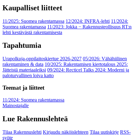
Kaupalliset liitteet
11/2025: Suomea rakentamassa
12/2024: INFRA-lehti
11/2024:
Suomea rakentamassa
11/2023: Jokka − Rakennusteollisuus RT:n
lehti kestävästä rakentamisesta
Tapahtumia
Urapolkuja-oppilaitoskiertue 2026-2027
05/2026: Vähähiilinen
rakentaminen & data
10/2025: Rakentamisen kiertotalous 2025:
Jätteistä materiaaleiksi
09/2024: Recticel Talks 2024: Moderni ja
paloturvallinen loiva katto
Teemat ja liitteet
11/2024: Suomea rakentamassa
Mainostajalle
Lue Rakennuslehteä
Tilaa Rakennuslehti
Kirjaudu näköislehteen
Tilaa uutiskirje
RSS-
syöte