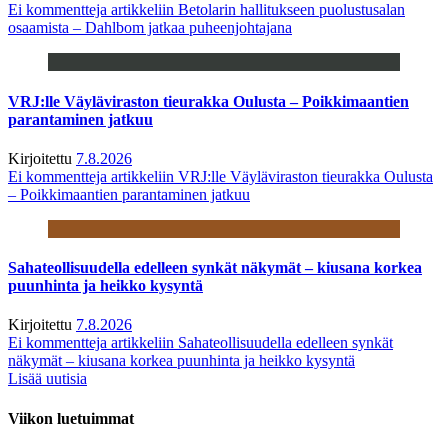
Ei kommentteja
artikkeliin Betolarin hallitukseen puolustusalan
osaamista – Dahlbom jatkaa puheenjohtajana
VRJ:lle Väyläviraston tieurakka Oulusta – Poikkimaantien
parantaminen jatkuu
Kirjoitettu
7.8.2026
Ei kommentteja
artikkeliin VRJ:lle Väyläviraston tieurakka Oulusta
– Poikkimaantien parantaminen jatkuu
Sahateollisuudella edelleen synkät näkymät – kiusana korkea
puunhinta ja heikko kysyntä
Kirjoitettu
7.8.2026
Ei kommentteja
artikkeliin Sahateollisuudella edelleen synkät
näkymät – kiusana korkea puunhinta ja heikko kysyntä
Lisää uutisia
Viikon luetuimmat