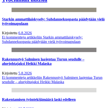
Starkin ammattilaiskysely: Suhdannekuopasta päädytään vielä
työvoimapulaan
Kirjoitettu
6.8.2026
Ei kommentteja
artikkeliin Starkin ammattilaiskysely:
Suhdannekuopasta päädytään vielä työvoimapulaan
Rakennustyö Salminen laajentaa Turun seudulle –
aluejohtajaksi Heikki Malaska
Kirjoitettu
5.8.2026
Ei kommentteja
artikkeliin Rakennustyö Salminen laajentaa Turun
seudulle – aluejohtajaksi Heikki Malaska
Rakentamisen työntekijämäärä laski edelleen