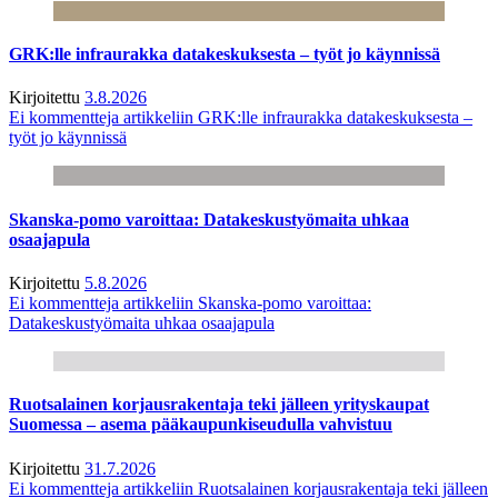
GRK:lle infraurakka datakeskuksesta – työt jo käynnissä
Kirjoitettu
3.8.2026
Ei kommentteja
artikkeliin GRK:lle infraurakka datakeskuksesta –
työt jo käynnissä
Skanska-pomo varoittaa: Datakeskustyömaita uhkaa
osaajapula
Kirjoitettu
5.8.2026
Ei kommentteja
artikkeliin Skanska-pomo varoittaa:
Datakeskustyömaita uhkaa osaajapula
Ruotsalainen korjausrakentaja teki jälleen yrityskaupat
Suomessa – asema pääkaupunkiseudulla vahvistuu
Kirjoitettu
31.7.2026
Ei kommentteja
artikkeliin Ruotsalainen korjausrakentaja teki jälleen