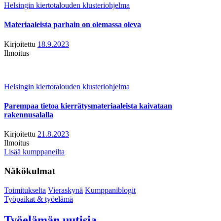
Helsingin kiertotalouden klusteriohjelma
Materiaaleista parhain on olemassa oleva
Kirjoitettu
18.9.2023
Ilmoitus
Helsingin kiertotalouden klusteriohjelma
Parempaa tietoa kierrätysmateriaaleista kaivataan
rakennusalalla
Kirjoitettu
21.8.2023
Ilmoitus
Lisää kumppaneilta
Näkökulmat
Toimitukselta
Vieraskynä
Kumppaniblogit
Työpaikat & työelämä
Työelämän uutisia