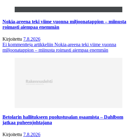
Nokia-areena teki viime vuonna miljoonatappion – miinusta
roimasti aiempaa enemmän
Kirjoitettu
7.8.2026
Ei kommentteja
artikkeliin Nokia-areena teki viime vuonna
miljoonatappion – miinusta roimasti aiempaa enemmän
Betolarin hallitukseen puolustusalan osaamista – Dahlbom
jatkaa puheenjohtajana
Kirjoitettu
7.8.2026