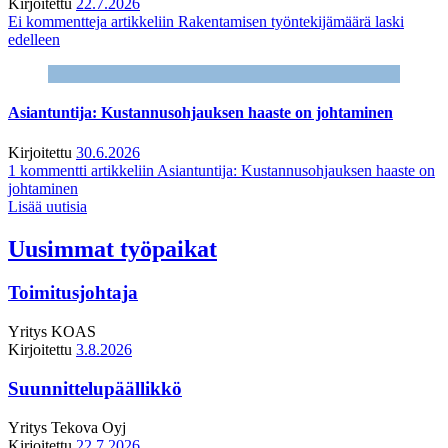
Kirjoitettu
22.7.2026
Ei kommentteja
artikkeliin Rakentamisen työntekijämäärä laski
edelleen
Asiantuntija: Kustannusohjauksen haaste on johtaminen
Kirjoitettu
30.6.2026
1 kommentti
artikkeliin Asiantuntija: Kustannusohjauksen haaste on
johtaminen
Lisää uutisia
Uusimmat työpaikat
Toimitusjohtaja
Yritys
KOAS
Kirjoitettu
3.8.2026
Suunnittelupäällikkö
Yritys
Tekova Oyj
Kirjoitettu
22.7.2026