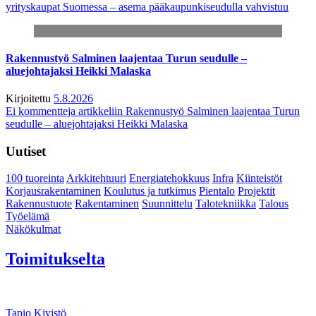
yrityskaupat Suomessa – asema pääkaupunkiseudulla vahvistuu
Rakennustyö Salminen laajentaa Turun seudulle –
aluejohtajaksi Heikki Malaska
Kirjoitettu
5.8.2026
Ei kommentteja
artikkeliin Rakennustyö Salminen laajentaa Turun
seudulle – aluejohtajaksi Heikki Malaska
Uutiset
100 tuoreinta
Arkkitehtuuri
Energiatehokkuus
Infra
Kiinteistöt
Korjausrakentaminen
Koulutus ja tutkimus
Pientalo
Projektit
Rakennustuote
Rakentaminen
Suunnittelu
Talotekniikka
Talous
Työelämä
Näkökulmat
Toimitukselta
Tapio Kivistö