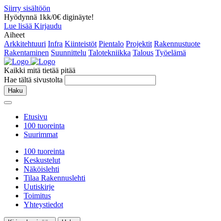
Siirry sisältöön
Hyödynnä 1kk/0€ diginäyte!
Lue lisää
Kirjaudu
Aiheet
Arkkitehtuuri
Infra
Kiinteistöt
Pientalo
Projektit
Rakennustuote
Rakentaminen
Suunnittelu
Talotekniikka
Talous
Työelämä
Kaikki mitä tietää pitää
Hae tältä sivustolta
Haku
Etusivu
100 tuoreinta
Suurimmat
100 tuoreinta
Keskustelut
Näköislehti
Tilaa Rakennuslehti
Uutiskirje
Toimitus
Yhteystiedot