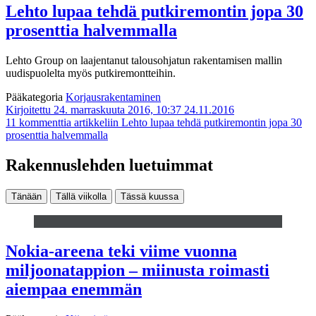
Lehto lupaa tehdä putkiremontin jopa 30
prosenttia halvemmalla
Lehto Group on laajentanut talousohjatun rakentamisen mallin
uudispuolelta myös putkiremontteihin.
Pääkategoria
Korjausrakentaminen
Kirjoitettu 24. marraskuuta 2016, 10:37
24.11.2016
11 kommenttia
artikkeliin Lehto lupaa tehdä putkiremontin jopa 30
prosenttia halvemmalla
Rakennuslehden luetuimmat
Tänään
Tällä viikolla
Tässä kuussa
Nokia-areena teki viime vuonna
miljoonatappion – miinusta roimasti
aiempaa enemmän