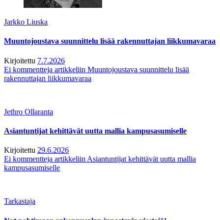
Jarkko Liuska
Muuntojoustava suunnittelu lisää rakennuttajan liikkumavaraa
Kirjoitettu
7.7.2026
Ei kommentteja
artikkeliin Muuntojoustava suunnittelu lisää
rakennuttajan liikkumavaraa
Jethro Ollaranta
Asiantuntijat kehittävät uutta mallia kampusasumiselle
Kirjoitettu
29.6.2026
Ei kommentteja
artikkeliin Asiantuntijat kehittävät uutta mallia
kampusasumiselle
Tarkastaja