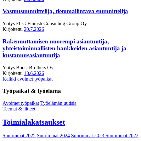
Vastuusuunnittelija, tietomallintava suunnittelija
Yritys
FCG Finnish Consulting Group Oy
Kirjoitettu
20.7.2026
Rakennuttamisen nuorempi asiantuntija,
yhteistoiminnallisten hankkeiden asiantuntija ja
kustannusasiantuntija
Yritys
Boost Brothers Oy
Kirjoitettu
18.6.2026
Kaikki avoimet työpaikat
Työpaikat & työelämä
Avoimet työpaikat
Työelämän uutisia
Teemat & liitteet
Toimialakatsaukset
Suurimmat 2025
Suurimmat 2024
Suurimmat 2023
Suurimmat 2022