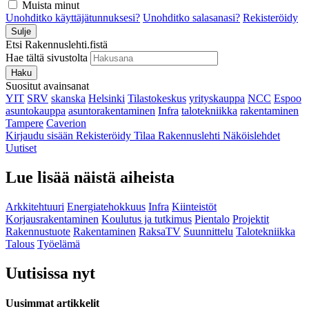
Muista minut
Unohditko käyttäjätunnuksesi?
Unohditko salasanasi?
Rekisteröidy
Sulje
Etsi Rakennuslehti.fistä
Hae tältä sivustolta
Haku
Suositut avainsanat
YIT
SRV
skanska
Helsinki
Tilastokeskus
yrityskauppa
NCC
Espoo
asuntokauppa
asuntorakentaminen
Infra
talotekniikka
rakentaminen
Tampere
Caverion
Kirjaudu sisään
Rekisteröidy
Tilaa Rakennuslehti
Näköislehdet
Uutiset
Lue lisää näistä aiheista
Arkkitehtuuri
Energiatehokkuus
Infra
Kiinteistöt
Korjausrakentaminen
Koulutus ja tutkimus
Pientalo
Projektit
Rakennustuote
Rakentaminen
RaksaTV
Suunnittelu
Talotekniikka
Talous
Työelämä
Uutisissa nyt
Uusimmat artikkelit