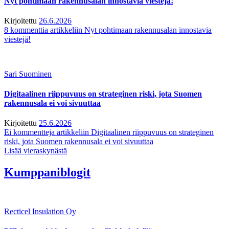
Nyt pohtimaan rakennusalan innostavia viestejä!
Kirjoitettu
26.6.2026
8 kommenttia
artikkeliin Nyt pohtimaan rakennusalan innostavia
viestejä!
Sari Suominen
Digitaalinen riippuvuus on strateginen riski, jota Suomen
rakennusala ei voi sivuuttaa
Kirjoitettu
25.6.2026
Ei kommentteja
artikkeliin Digitaalinen riippuvuus on strateginen
riski, jota Suomen rakennusala ei voi sivuuttaa
Lisää vieraskynästä
Kumppaniblogit
Recticel Insulation Oy