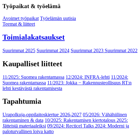
Työpaikat & työelämä
Avoimet työpaikat
Työelämän uutisia
Teemat & liitteet
Toimialakatsaukset
Suurimmat 2025
Suurimmat 2024
Suurimmat 2023
Suurimmat 2022
Kaupalliset liitteet
11/2025: Suomea rakentamassa
12/2024: INFRA-lehti
11/2024:
Suomea rakentamassa
11/2023: Jokka − Rakennusteollisuus RT:n
lehti kestävästä rakentamisesta
Tapahtumia
Urapolkuja-oppilaitoskiertue 2026-2027
05/2026: Vähähiilinen
rakentaminen & data
10/2025: Rakentamisen kiertotalous 2025:
Jätteistä materiaaleiksi
09/2024: Recticel Talks 2024: Moderni ja
paloturvallinen loiva katto