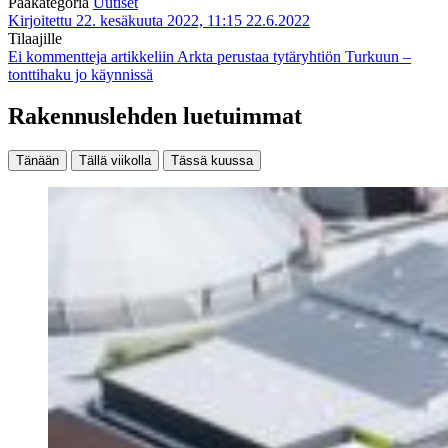
Pääkategoria
Uutiset
Kirjoitettu 22. kesäkuuta 2022, 11:15
22.6.2022
Tilaajille
Ei kommentteja
artikkeliin Arkta perustaa tytäryhtiön Turkuun –
tonttihaku jo käynnissä
Rakennuslehden luetuimmat
Tänään
Tällä viikolla
Tässä kuussa