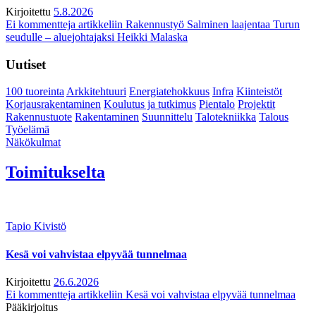
Kirjoitettu
5.8.2026
Ei kommentteja
artikkeliin Rakennustyö Salminen laajentaa Turun
seudulle – aluejohtajaksi Heikki Malaska
Uutiset
100 tuoreinta
Arkkitehtuuri
Energiatehokkuus
Infra
Kiinteistöt
Korjausrakentaminen
Koulutus ja tutkimus
Pientalo
Projektit
Rakennustuote
Rakentaminen
Suunnittelu
Talotekniikka
Talous
Työelämä
Näkökulmat
Toimitukselta
Tapio Kivistö
Kesä voi vahvistaa elpyvää tunnelmaa
Kirjoitettu
26.6.2026
Ei kommentteja
artikkeliin Kesä voi vahvistaa elpyvää tunnelmaa
Pääkirjoitus