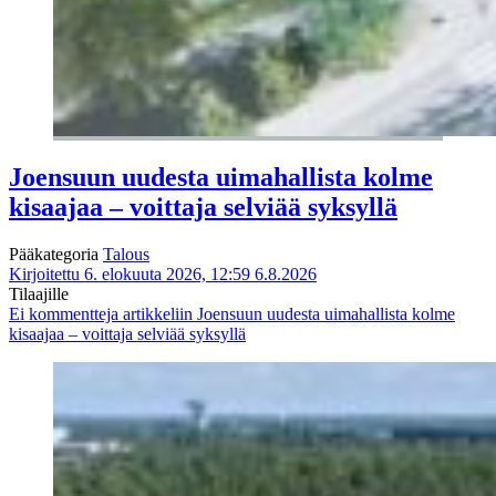
Joensuun uudesta uimahallista kolme
kisaajaa – voittaja selviää syksyllä
Pääkategoria
Talous
Kirjoitettu 6. elokuuta 2026, 12:59
6.8.2026
Tilaajille
Ei kommentteja
artikkeliin Joensuun uudesta uimahallista kolme
kisaajaa – voittaja selviää syksyllä