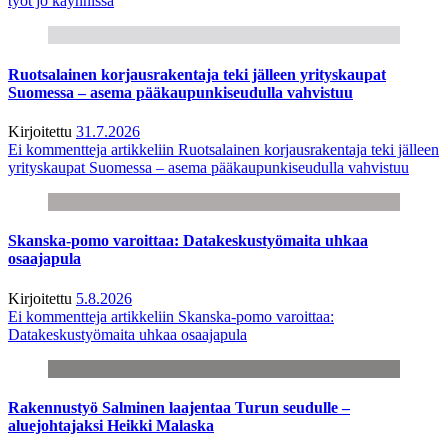
työt jo käynnissä
Ruotsalainen korjausrakentaja teki jälleen yrityskaupat
Suomessa – asema pääkaupunkiseudulla vahvistuu
Kirjoitettu
31.7.2026
Ei kommentteja
artikkeliin Ruotsalainen korjausrakentaja teki jälleen
yrityskaupat Suomessa – asema pääkaupunkiseudulla vahvistuu
Skanska-pomo varoittaa: Datakeskustyömaita uhkaa
osaajapula
Kirjoitettu
5.8.2026
Ei kommentteja
artikkeliin Skanska-pomo varoittaa:
Datakeskustyömaita uhkaa osaajapula
Rakennustyö Salminen laajentaa Turun seudulle –
aluejohtajaksi Heikki Malaska