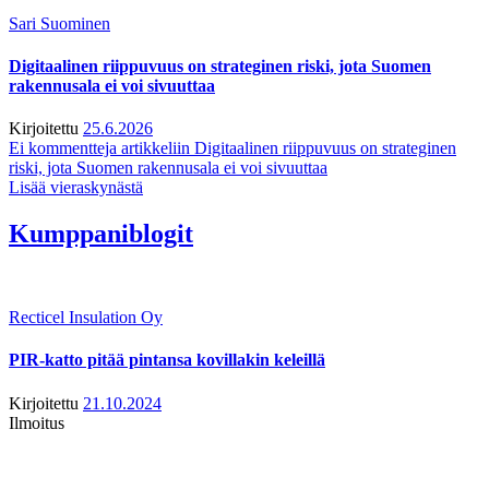
Sari Suominen
Digitaalinen riippuvuus on strateginen riski, jota Suomen
rakennusala ei voi sivuuttaa
Kirjoitettu
25.6.2026
Ei kommentteja
artikkeliin Digitaalinen riippuvuus on strateginen
riski, jota Suomen rakennusala ei voi sivuuttaa
Lisää vieraskynästä
Kumppaniblogit
Recticel Insulation Oy
PIR-katto pitää pintansa kovillakin keleillä
Kirjoitettu
21.10.2024
Ilmoitus