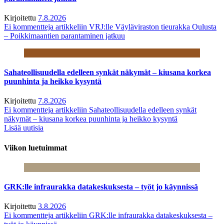
Kirjoitettu
7.8.2026
Ei kommentteja
artikkeliin VRJ:lle Väyläviraston tieurakka Oulusta
– Poikkimaantien parantaminen jatkuu
Sahateollisuudella edelleen synkät näkymät – kiusana korkea
puunhinta ja heikko kysyntä
Kirjoitettu
7.8.2026
Ei kommentteja
artikkeliin Sahateollisuudella edelleen synkät
näkymät – kiusana korkea puunhinta ja heikko kysyntä
Lisää uutisia
Viikon luetuimmat
GRK:lle infraurakka datakeskuksesta – työt jo käynnissä
Kirjoitettu
3.8.2026
Ei kommentteja
artikkeliin GRK:lle infraurakka datakeskuksesta –