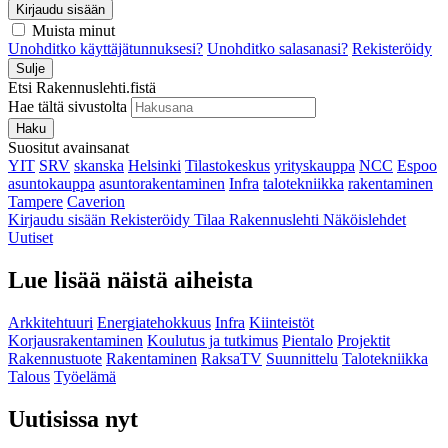
Kirjaudu sisään
Muista minut
Unohditko käyttäjätunnuksesi?
Unohditko salasanasi?
Rekisteröidy
Sulje
Etsi Rakennuslehti.fistä
Hae tältä sivustolta
Haku
Suositut avainsanat
YIT
SRV
skanska
Helsinki
Tilastokeskus
yrityskauppa
NCC
Espoo
asuntokauppa
asuntorakentaminen
Infra
talotekniikka
rakentaminen
Tampere
Caverion
Kirjaudu sisään
Rekisteröidy
Tilaa Rakennuslehti
Näköislehdet
Uutiset
Lue lisää näistä aiheista
Arkkitehtuuri
Energiatehokkuus
Infra
Kiinteistöt
Korjausrakentaminen
Koulutus ja tutkimus
Pientalo
Projektit
Rakennustuote
Rakentaminen
RaksaTV
Suunnittelu
Talotekniikka
Talous
Työelämä
Uutisissa nyt