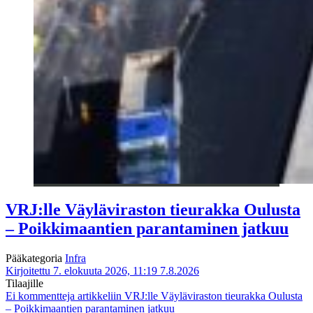
VRJ:lle Väyläviraston tieurakka Oulusta
– Poikkimaantien parantaminen jatkuu
Pääkategoria
Infra
Kirjoitettu 7. elokuuta 2026, 11:19
7.8.2026
Tilaajille
Ei kommentteja
artikkeliin VRJ:lle Väyläviraston tieurakka Oulusta
– Poikkimaantien parantaminen jatkuu