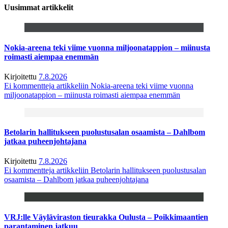
Uusimmat artikkelit
Nokia-areena teki viime vuonna miljoonatappion – miinusta
roimasti aiempaa enemmän
Kirjoitettu
7.8.2026
Ei kommentteja
artikkeliin Nokia-areena teki viime vuonna
miljoonatappion – miinusta roimasti aiempaa enemmän
Betolarin hallitukseen puolustusalan osaamista – Dahlbom
jatkaa puheenjohtajana
Kirjoitettu
7.8.2026
Ei kommentteja
artikkeliin Betolarin hallitukseen puolustusalan
osaamista – Dahlbom jatkaa puheenjohtajana
VRJ:lle Väyläviraston tieurakka Oulusta – Poikkimaantien
parantaminen jatkuu