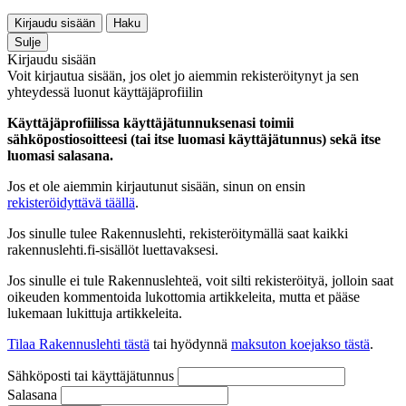
Kirjaudu sisään
Haku
Sulje
Kirjaudu sisään
Voit kirjautua sisään, jos olet jo aiemmin rekisteröitynyt ja sen
yhteydessä luonut käyttäjäprofiilin
Käyttäjäprofiilissa käyttäjätunnuksenasi toimii
sähköpostiosoitteesi (tai itse luomasi käyttäjätunnus) sekä itse
luomasi salasana.
Jos et ole aiemmin kirjautunut sisään, sinun on ensin
rekisteröidyttävä täällä
.
Jos sinulle tulee Rakennuslehti, rekisteröitymällä saat kaikki
rakennuslehti.fi-sisällöt luettavaksesi.
Jos sinulle ei tule Rakennuslehteä, voit silti rekisteröityä, jolloin saat
oikeuden kommentoida lukottomia artikkeleita, mutta et pääse
lukemaan lukittuja artikkeleita.
Tilaa Rakennuslehti tästä
tai hyödynnä
maksuton koejakso tästä
.
Sähköposti tai käyttäjätunnus
Salasana