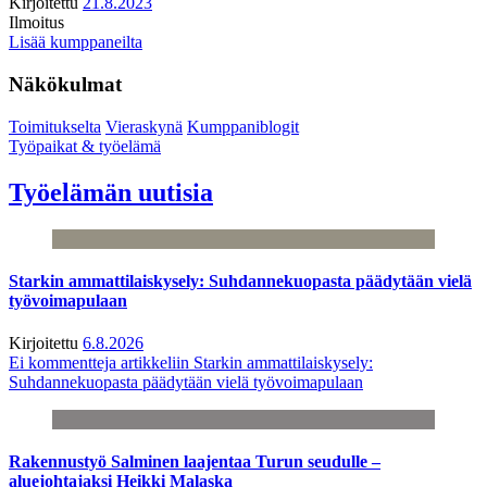
Kirjoitettu
21.8.2023
Ilmoitus
Lisää kumppaneilta
Näkökulmat
Toimitukselta
Vieraskynä
Kumppaniblogit
Työpaikat & työelämä
Työelämän uutisia
Starkin ammattilaiskysely: Suhdannekuopasta päädytään vielä
työvoimapulaan
Kirjoitettu
6.8.2026
Ei kommentteja
artikkeliin Starkin ammattilaiskysely:
Suhdannekuopasta päädytään vielä työvoimapulaan
Rakennustyö Salminen laajentaa Turun seudulle –
aluejohtajaksi Heikki Malaska