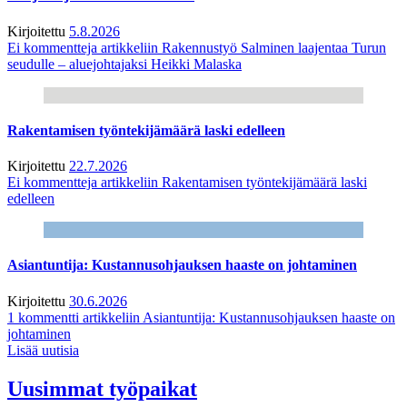
Kirjoitettu
5.8.2026
Ei kommentteja
artikkeliin Rakennustyö Salminen laajentaa Turun
seudulle – aluejohtajaksi Heikki Malaska
Rakentamisen työntekijämäärä laski edelleen
Kirjoitettu
22.7.2026
Ei kommentteja
artikkeliin Rakentamisen työntekijämäärä laski
edelleen
Asiantuntija: Kustannusohjauksen haaste on johtaminen
Kirjoitettu
30.6.2026
1 kommentti
artikkeliin Asiantuntija: Kustannusohjauksen haaste on
johtaminen
Lisää uutisia
Uusimmat työpaikat