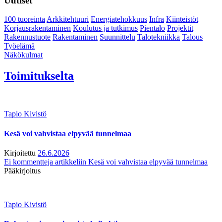
Uutiset
100 tuoreinta
Arkkitehtuuri
Energiatehokkuus
Infra
Kiinteistöt
Korjausrakentaminen
Koulutus ja tutkimus
Pientalo
Projektit
Rakennustuote
Rakentaminen
Suunnittelu
Talotekniikka
Talous
Työelämä
Näkökulmat
Toimitukselta
Tapio Kivistö
Kesä voi vahvistaa elpyvää tunnelmaa
Kirjoitettu
26.6.2026
Ei kommentteja
artikkeliin Kesä voi vahvistaa elpyvää tunnelmaa
Pääkirjoitus
Tapio Kivistö