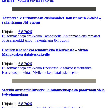
kisaajaa – voittaja selviää syksyllä
Tampereelle Pirkanmaan ensimmäiset Joutsenmerkki-talot –
rakentajana JM Suomi
Kirjoitettu
6.8.2026
Ei kommentteja
artikkeliin Tampereelle Pirkanmaan ensimmäiset
Joutsenmerkki-talot – rakentajana JM Suomi
Enersenselle sähköasemaurakka Kouvolasta – virtaa
Myllykosken datakeskukselle
Kirjoitettu
6.8.2026
Ei kommentteja
artikkeliin Enersenselle sähköasemaurakka
Kouvolasta – virtaa Myllykosken datakeskukselle
Starkin ammattilaiskysely: Suhdannekuopasta päädytään vielä
työvoimapulaan
Kirjoitettu
6.8.2026