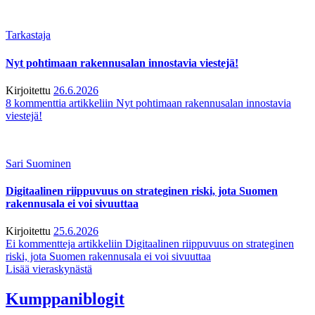
Tarkastaja
Nyt pohtimaan rakennusalan innostavia viestejä!
Kirjoitettu
26.6.2026
8 kommenttia
artikkeliin Nyt pohtimaan rakennusalan innostavia
viestejä!
Sari Suominen
Digitaalinen riippuvuus on strateginen riski, jota Suomen
rakennusala ei voi sivuuttaa
Kirjoitettu
25.6.2026
Ei kommentteja
artikkeliin Digitaalinen riippuvuus on strateginen
riski, jota Suomen rakennusala ei voi sivuuttaa
Lisää vieraskynästä
Kumppaniblogit