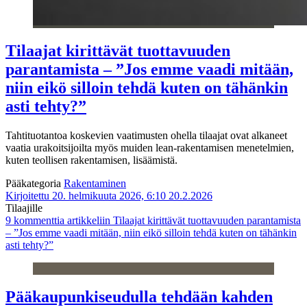
Tilaajat kirittävät tuottavuuden
parantamista – ”Jos emme vaadi mitään,
niin eikö silloin tehdä kuten on tähänkin
asti tehty?”
Tahtituotantoa koskevien vaatimusten ohella tilaajat ovat alkaneet
vaatia urakoitsijoilta myös muiden lean-rakentamisen menetelmien,
kuten teollisen rakentamisen, lisäämistä.
Pääkategoria
Rakentaminen
Kirjoitettu 20. helmikuuta 2026, 6:10
20.2.2026
Tilaajille
9 kommenttia
artikkeliin Tilaajat kirittävät tuottavuuden parantamista
– ”Jos emme vaadi mitään, niin eikö silloin tehdä kuten on tähänkin
asti tehty?”
Pääkaupunkiseudulla tehdään kahden