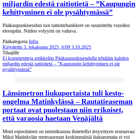
miljardin edestä raitiotietä – ”Kaupungin
kehittyminen ei ole pysähtymässä”
Pääkaupunkiseudun isot raitiotiehankkeet on suunniteltu vuosiksi
eteenpäin. Niiden volyymi on valtava.
Pääkategoria
Infra
Kirjoitettu 3. lokakuuta 2025, 6:09
3.10.2025
Tilaajille
Ei kommentteja
artikkeliin Pääkaupunkiseudulla tehdään kahden
miljardin edestä raitiotietä – ”Kaupungin kehittyminen ei ole
pysähtymässä”
Länsimetron liukuportaista tuli kesto-
ongelma Matinkylässä – Rautatieaseman
portaat ovat puolestaan niin erikoiset,
että varaosia haetaan Venäjältä
Moni espoolainen on tammikuussa ihmetellyt ärsyyntyen seuraavaa:
Miksi Matinkylän metroaseman keskimmäisiä liukuportaita ei voi