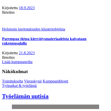
Kirjoitettu
18.9.2023
Ilmoitus
Helsingin kiertotalouden klusteriohjelma
Parempaa tietoa kierrätysmateriaaleista kaivataan
rakennusalalla
Kirjoitettu
21.8.2023
Ilmoitus
Lisää kumppaneilta
Näkökulmat
Toimitukselta
Vieraskynä
Kumppaniblogit
Työpaikat & työelämä
Työelämän uutisia