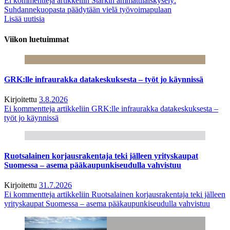
Ei kommentteja
artikkeliin Starkin ammattilaiskysely:
Suhdannekuopasta päädytään vielä työvoimapulaan
Lisää uutisia
Viikon luetuimmat
GRK:lle infraurakka datakeskuksesta – työt jo käynnissä
Kirjoitettu
3.8.2026
Ei kommentteja
artikkeliin GRK:lle infraurakka datakeskuksesta –
työt jo käynnissä
Ruotsalainen korjausrakentaja teki jälleen yrityskaupat
Suomessa – asema pääkaupunkiseudulla vahvistuu
Kirjoitettu
31.7.2026
Ei kommentteja
artikkeliin Ruotsalainen korjausrakentaja teki jälleen
yrityskaupat Suomessa – asema pääkaupunkiseudulla vahvistuu