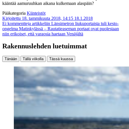
kääntää aamuruuhkan aikana kulkemaan alaspäin?
Pääkategoria
Kiinteistöt
Kirjoitettu 18. tammikuuta 2018, 14:15
18.1.2018
Ei kommentteja
artikkeliin Länsimetron liukuportaista tuli kesto-
ongelma Matinkylässä – Rautatieaseman portaat ovat puolestaan
niin erikoiset, että varaosia haetaan Venäjältä
Rakennuslehden luetuimmat
Tänään
Tällä viikolla
Tässä kuussa