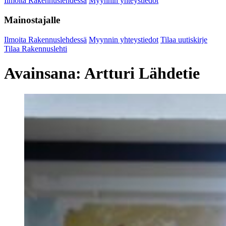
Ilmoita Rakennuslehdessä
Myynnin yhteystiedot
Mainostajalle
Ilmoita Rakennuslehdessä
Myynnin yhteystiedot
Tilaa uutiskirje
Tilaa Rakennuslehti
Avainsana:
Artturi Lähdetie