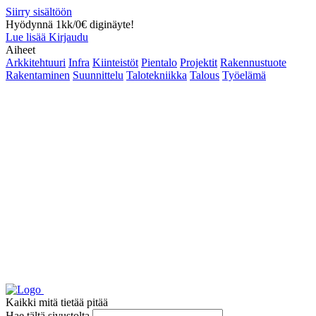
Siirry sisältöön
Hyödynnä 1kk/0€ diginäyte!
Lue lisää
Kirjaudu
Aiheet
Arkkitehtuuri
Infra
Kiinteistöt
Pientalo
Projektit
Rakennustuote
Rakentaminen
Suunnittelu
Talotekniikka
Talous
Työelämä
Kaikki mitä tietää pitää
Hae tältä sivustolta