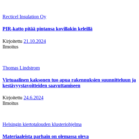
Recticel Insulation Oy
PIR-katto pitää pintansa kovillakin keleillä
Kirjoitettu
21.10.2024
Ilmoitus
Thomas Lindstrom
Virtuaalinen kaksonen tuo apua rakennuksien suunnitteluun ja
kestävyystavoitteiden saavuttamiseen
Kirjoitettu
24.6.2024
Ilmoitus
Helsingin kiertotalouden klusteriohjelma
Materiaaleista parhain on olemassa oleva