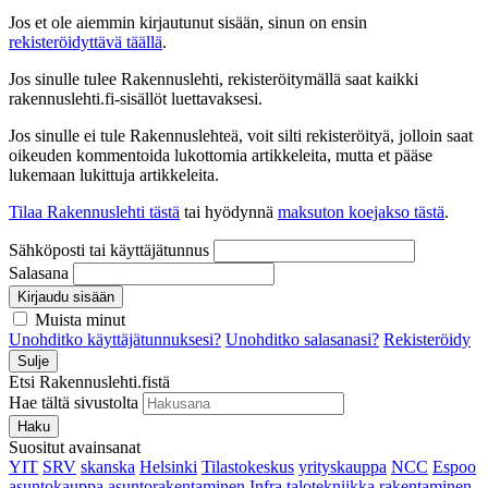
Jos et ole aiemmin kirjautunut sisään, sinun on ensin
rekisteröidyttävä täällä
.
Jos sinulle tulee Rakennuslehti, rekisteröitymällä saat kaikki
rakennuslehti.fi-sisällöt luettavaksesi.
Jos sinulle ei tule Rakennuslehteä, voit silti rekisteröityä, jolloin saat
oikeuden kommentoida lukottomia artikkeleita, mutta et pääse
lukemaan lukittuja artikkeleita.
Tilaa Rakennuslehti tästä
tai hyödynnä
maksuton koejakso tästä
.
Sähköposti tai käyttäjätunnus
Salasana
Kirjaudu sisään
Muista minut
Unohditko käyttäjätunnuksesi?
Unohditko salasanasi?
Rekisteröidy
Sulje
Etsi Rakennuslehti.fistä
Hae tältä sivustolta
Haku
Suositut avainsanat
YIT
SRV
skanska
Helsinki
Tilastokeskus
yrityskauppa
NCC
Espoo
asuntokauppa
asuntorakentaminen
Infra
talotekniikka
rakentaminen