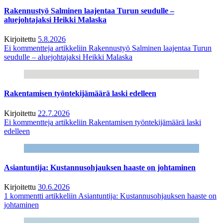
Rakennustyö Salminen laajentaa Turun seudulle –
aluejohtajaksi Heikki Malaska
Kirjoitettu
5.8.2026
Ei kommentteja
artikkeliin Rakennustyö Salminen laajentaa Turun
seudulle – aluejohtajaksi Heikki Malaska
Rakentamisen työntekijämäärä laski edelleen
Kirjoitettu
22.7.2026
Ei kommentteja
artikkeliin Rakentamisen työntekijämäärä laski
edelleen
Asiantuntija: Kustannusohjauksen haaste on johtaminen
Kirjoitettu
30.6.2026
1 kommentti
artikkeliin Asiantuntija: Kustannusohjauksen haaste on
johtaminen