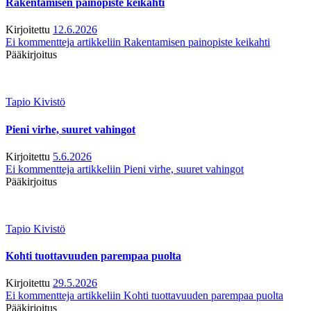
Rakentamisen painopiste keikahti
Kirjoitettu
12.6.2026
Ei kommentteja
artikkeliin Rakentamisen painopiste keikahti
Pääkirjoitus
Tapio Kivistö
Pieni virhe, suuret vahingot
Kirjoitettu
5.6.2026
Ei kommentteja
artikkeliin Pieni virhe, suuret vahingot
Pääkirjoitus
Tapio Kivistö
Kohti tuottavuuden parempaa puolta
Kirjoitettu
29.5.2026
Ei kommentteja
artikkeliin Kohti tuottavuuden parempaa puolta
Pääkirjoitus