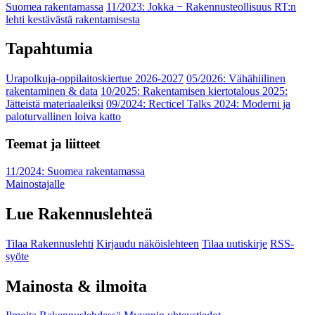
Suomea rakentamassa
11/2023: Jokka − Rakennusteollisuus RT:n
lehti kestävästä rakentamisesta
Tapahtumia
Urapolkuja-oppilaitoskiertue 2026-2027
05/2026: Vähähiilinen
rakentaminen & data
10/2025: Rakentamisen kiertotalous 2025:
Jätteistä materiaaleiksi
09/2024: Recticel Talks 2024: Moderni ja
paloturvallinen loiva katto
Teemat ja liitteet
11/2024: Suomea rakentamassa
Mainostajalle
Lue Rakennuslehteä
Tilaa Rakennuslehti
Kirjaudu näköislehteen
Tilaa uutiskirje
RSS-
syöte
Mainosta & ilmoita