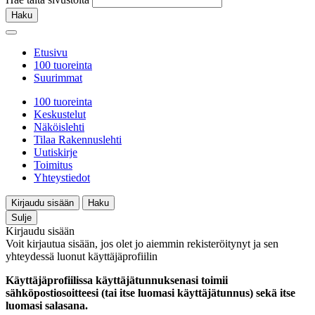
Haku
Etusivu
100 tuoreinta
Suurimmat
100 tuoreinta
Keskustelut
Näköislehti
Tilaa Rakennuslehti
Uutiskirje
Toimitus
Yhteystiedot
Kirjaudu sisään
Haku
Sulje
Kirjaudu sisään
Voit kirjautua sisään, jos olet jo aiemmin rekisteröitynyt ja sen
yhteydessä luonut käyttäjäprofiilin
Käyttäjäprofiilissa käyttäjätunnuksenasi toimii
sähköpostiosoitteesi (tai itse luomasi käyttäjätunnus) sekä itse
luomasi salasana.