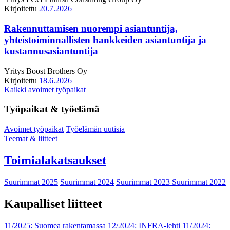
Kirjoitettu
20.7.2026
Rakennuttamisen nuorempi asiantuntija,
yhteistoiminnallisten hankkeiden asiantuntija ja
kustannusasiantuntija
Yritys
Boost Brothers Oy
Kirjoitettu
18.6.2026
Kaikki avoimet työpaikat
Työpaikat & työelämä
Avoimet työpaikat
Työelämän uutisia
Teemat & liitteet
Toimialakatsaukset
Suurimmat 2025
Suurimmat 2024
Suurimmat 2023
Suurimmat 2022
Kaupalliset liitteet
11/2025: Suomea rakentamassa
12/2024: INFRA-lehti
11/2024: