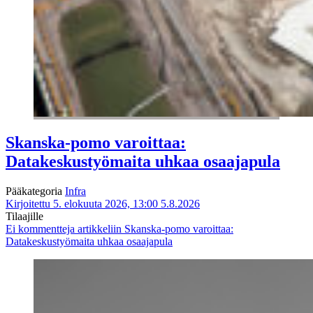
Skanska-pomo varoittaa:
Datakeskustyömaita uhkaa osaajapula
Pääkategoria
Infra
Kirjoitettu 5. elokuuta 2026, 13:00
5.8.2026
Tilaajille
Ei kommentteja
artikkeliin Skanska-pomo varoittaa:
Datakeskustyömaita uhkaa osaajapula