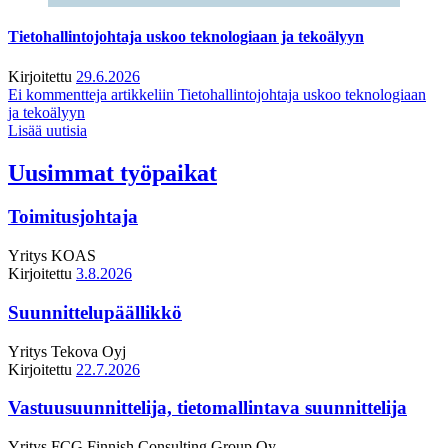
Tietohallintojohtaja uskoo teknologiaan ja tekoälyyn
Kirjoitettu
29.6.2026
Ei kommentteja
artikkeliin Tietohallintojohtaja uskoo teknologiaan
ja tekoälyyn
Lisää uutisia
Uusimmat työpaikat
Toimitusjohtaja
Yritys
KOAS
Kirjoitettu
3.8.2026
Suunnittelupäällikkö
Yritys
Tekova Oyj
Kirjoitettu
22.7.2026
Vastuusuunnittelija, tietomallintava suunnittelija
Yritys
FCG Finnish Consulting Group Oy