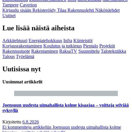
Tampere
Caverion
Kirjaudu sisään
Rekisteröidy
Tilaa Rakennuslehti
Näköislehdet
Uutiset
Lue lisää näistä aiheista
Arkkitehtuuri
Energiatehokkuus
Infra
Kiinteistöt
Korjausrakentaminen
Koulutus ja tutkimus
Pientalo
Projektit
Rakennustuote
Rakentaminen
RaksaTV
Suunnittelu
Talotekniikka
Talous
Työelämä
Uutisissa nyt
Uusimmat artikkelit
Joensuun uudesta uimahallista kolme kisaajaa – voittaja selviää
syksyllä
Kirjoitettu
6.8.2026
Ei kommentteja
artikkeliin Joensuun uudesta uimahallista kolme