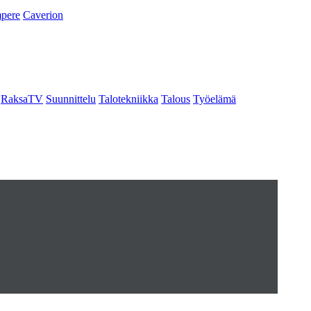
pere
Caverion
RaksaTV
Suunnittelu
Talotekniikka
Talous
Työelämä