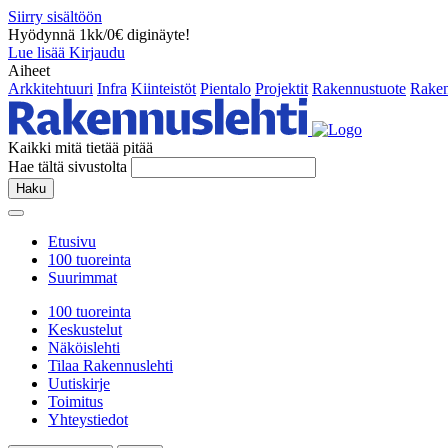
Siirry sisältöön
Hyödynnä 1kk/0€ diginäyte!
Lue lisää
Kirjaudu
Aiheet
Arkkitehtuuri
Infra
Kiinteistöt
Pientalo
Projektit
Rakennustuote
Raken
Kaikki mitä tietää pitää
Hae tältä sivustolta
Haku
Etusivu
100 tuoreinta
Suurimmat
100 tuoreinta
Keskustelut
Näköislehti
Tilaa Rakennuslehti
Uutiskirje
Toimitus
Yhteystiedot