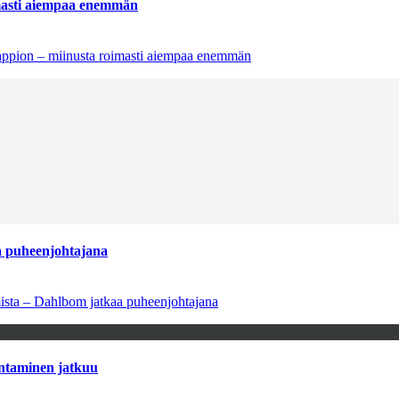
imasti aiempaa enemmän
tappion – miinusta roimasti aiempaa enemmän
aa puheenjohtajana
amista – Dahlbom jatkaa puheenjohtajana
antaminen jatkuu