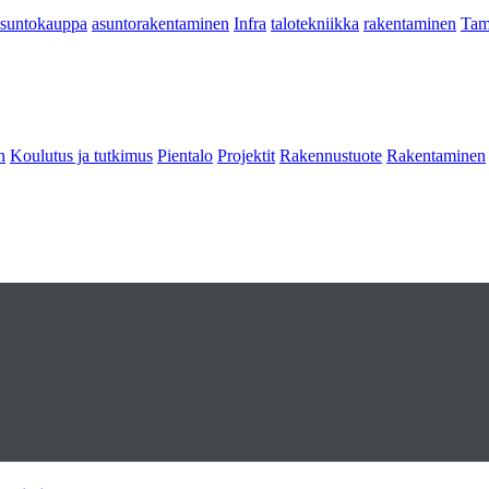
asuntokauppa
asuntorakentaminen
Infra
talotekniikka
rakentaminen
Tam
n
Koulutus ja tutkimus
Pientalo
Projektit
Rakennustuote
Rakentaminen