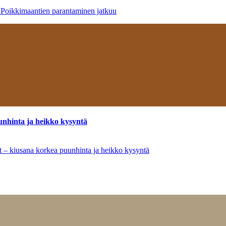
– Poikkimaantien parantaminen jatkuu
unhinta ja heikko kysyntä
ät – kiusana korkea puunhinta ja heikko kysyntä