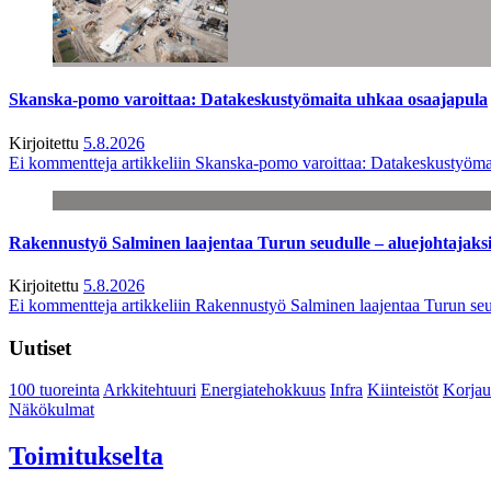
Skanska-pomo varoittaa: Datakeskustyömaita uhkaa osaajapula
Kirjoitettu
5.8.2026
Ei kommentteja
artikkeliin Skanska-pomo varoittaa: Datakeskustyöma
Rakennustyö Salminen laajentaa Turun seudulle – aluejohtajaks
Kirjoitettu
5.8.2026
Ei kommentteja
artikkeliin Rakennustyö Salminen laajentaa Turun seu
Uutiset
100 tuoreinta
Arkkitehtuuri
Energiatehokkuus
Infra
Kiinteistöt
Korjau
Näkökulmat
Toimitukselta