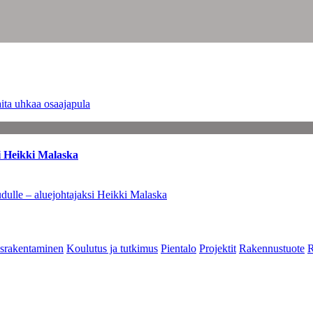
ita uhkaa osaajapula
i Heikki Malaska
dulle – aluejohtajaksi Heikki Malaska
srakentaminen
Koulutus ja tutkimus
Pientalo
Projektit
Rakennustuote
R