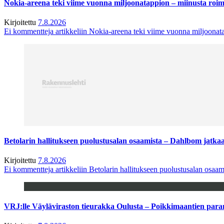
Nokia-areena teki viime vuonna miljoonatappion – miinusta ro
Kirjoitettu
7.8.2026
Ei kommentteja
artikkeliin Nokia-areena teki viime vuonna miljoona
Betolarin hallitukseen puolustusalan osaamista – Dahlbom jatk
Kirjoitettu
7.8.2026
Ei kommentteja
artikkeliin Betolarin hallitukseen puolustusalan osa
VRJ:lle Väyläviraston tieurakka Oulusta – Poikkimaantien par