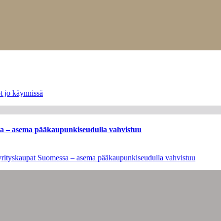
t jo käynnissä
ssa – asema pääkaupunkiseudulla vahvistuu
en yrityskaupat Suomessa – asema pääkaupunkiseudulla vahvistuu