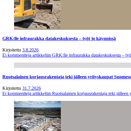
GRK:lle infraurakka datakeskuksesta – työt jo käynnissä
Kirjoitettu
3.8.2026
Ei kommentteja
artikkeliin GRK:lle infraurakka datakeskuksesta – työ
Ruotsalainen korjausrakentaja teki jälleen yrityskaupat Suome
Kirjoitettu
31.7.2026
Ei kommentteja
artikkeliin Ruotsalainen korjausrakentaja teki jälle