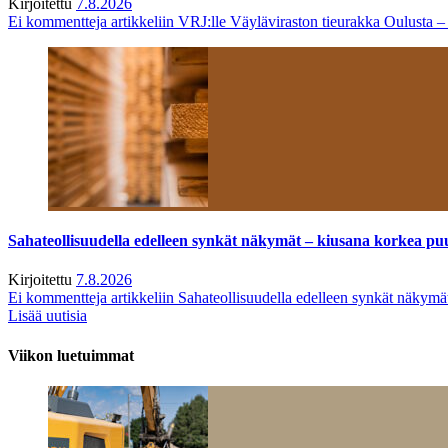
Kirjoitettu
7.8.2026
Ei kommentteja
artikkeliin VRJ:lle Väyläviraston tieurakka Oulusta 
Sahateollisuudella edelleen synkät näkymät – kiusana korkea pu
Kirjoitettu
7.8.2026
Ei kommentteja
artikkeliin Sahateollisuudella edelleen synkät näkym
Lisää uutisia
Viikon luetuimmat