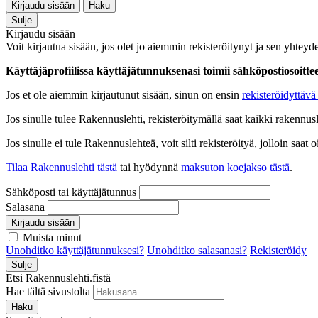
Kirjaudu sisään
Haku
Sulje
Kirjaudu sisään
Voit kirjautua sisään, jos olet jo aiemmin rekisteröitynyt ja sen yhteyde
Käyttäjäprofiilissa käyttäjätunnuksenasi toimii sähköpostiosoittees
Jos et ole aiemmin kirjautunut sisään, sinun on ensin
rekisteröidyttävä 
Jos sinulle tulee Rakennuslehti, rekisteröitymällä saat kaikki rakennusle
Jos sinulle ei tule Rakennuslehteä, voit silti rekisteröityä, jolloin sa
Tilaa Rakennuslehti tästä
tai hyödynnä
maksuton koejakso tästä
.
Sähköposti tai käyttäjätunnus
Salasana
Kirjaudu sisään
Muista minut
Unohditko käyttäjätunnuksesi?
Unohditko salasanasi?
Rekisteröidy
Sulje
Etsi Rakennuslehti.fistä
Hae tältä sivustolta
Haku