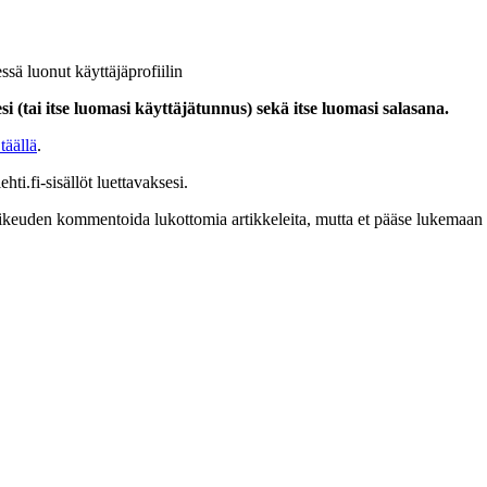
ssä luonut käyttäjäprofiilin
i (tai itse luomasi käyttäjätunnus) sekä itse luomasi salasana.
täällä
.
hti.fi-sisällöt luettavaksesi.
at oikeuden kommentoida lukottomia artikkeleita, mutta et pääse lukemaan l