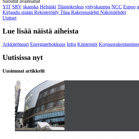
Suositut avainsanat
YIT
SRV
skanska
Helsinki
Tilastokeskus
yrityskauppa
NCC
Espoo
Kirjaudu sisään
Rekisteröidy
Tilaa Rakennuslehti
Näköislehdet
Uutiset
Lue lisää näistä aiheista
Arkkitehtuuri
Energiatehokkuus
Infra
Kiinteistöt
Korjausrakentamine
Uutisissa nyt
Uusimmat artikkelit