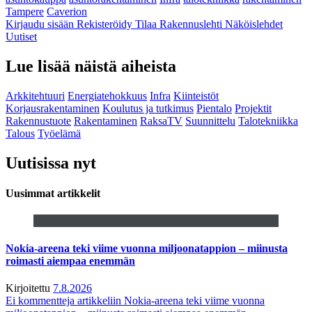
Tampere
Caverion
Kirjaudu sisään
Rekisteröidy
Tilaa Rakennuslehti
Näköislehdet
Uutiset
Lue lisää näistä aiheista
Arkkitehtuuri
Energiatehokkuus
Infra
Kiinteistöt
Korjausrakentaminen
Koulutus ja tutkimus
Pientalo
Projektit
Rakennustuote
Rakentaminen
RaksaTV
Suunnittelu
Talotekniikka
Talous
Työelämä
Uutisissa nyt
Uusimmat artikkelit
Nokia-areena teki viime vuonna miljoonatappion – miinusta
roimasti aiempaa enemmän
Kirjoitettu
7.8.2026
Ei kommentteja
artikkeliin Nokia-areena teki viime vuonna