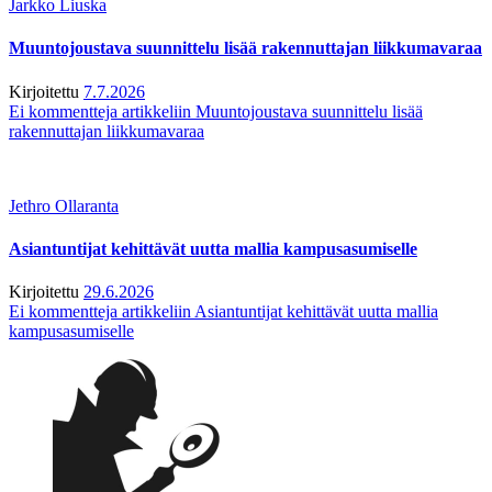
Jarkko Liuska
Muuntojoustava suunnittelu lisää rakennuttajan liikkumavaraa
Kirjoitettu
7.7.2026
Ei kommentteja
artikkeliin Muuntojoustava suunnittelu lisää
rakennuttajan liikkumavaraa
Jethro Ollaranta
Asiantuntijat kehittävät uutta mallia kampusasumiselle
Kirjoitettu
29.6.2026
Ei kommentteja
artikkeliin Asiantuntijat kehittävät uutta mallia
kampusasumiselle