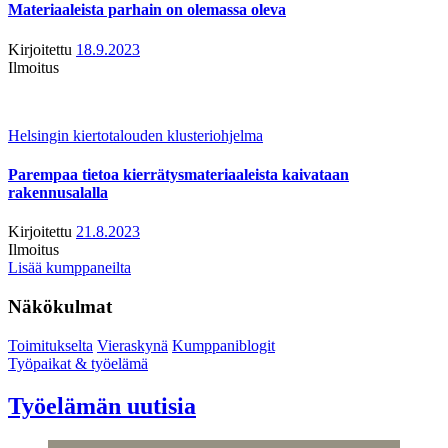
Materiaaleista parhain on olemassa oleva
Kirjoitettu
18.9.2023
Ilmoitus
Helsingin kiertotalouden klusteriohjelma
Parempaa tietoa kierrätysmateriaaleista kaivataan
rakennusalalla
Kirjoitettu
21.8.2023
Ilmoitus
Lisää kumppaneilta
Näkökulmat
Toimitukselta
Vieraskynä
Kumppaniblogit
Työpaikat & työelämä
Työelämän uutisia