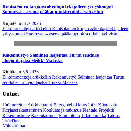
Ruotsalainen korjausrakentaja teki jälleen yrityskaupat
Suomessa – asema pääkaupunkiseudulla vahvistuu
Kirjoitettu
31.7.2026
Ei kommentteja
artikkeliin Ruotsalainen korjausrakentaja teki jälleen
yrityskaupat Suomessa – asema pääkaupunkiseudulla vahvistuu
Rakennustyö Salminen laajentaa Turun seudulle –
aluejohtajaksi Heikki Malaska
Kirjoitettu
5.8.2026
Ei kommentteja
artikkeliin Rakennustyö Salminen laajentaa Turun
seudulle – aluejohtajaksi Heikki Malaska
Uutiset
100 tuoreinta
Arkkitehtuuri
Energiatehokkuus
Infra
Kiinteistöt
Korjausrakentaminen
Koulutus ja tutkimus
Pientalo
Projektit
Rakennustuote
Rakentaminen
Suunnittelu
Talotekniikka
Talous
Työelämä
Näkökulmat