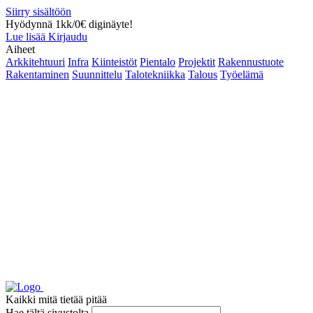
Siirry sisältöön
Hyödynnä 1kk/0€ diginäyte!
Lue lisää
Kirjaudu
Aiheet
Arkkitehtuuri
Infra
Kiinteistöt
Pientalo
Projektit
Rakennustuote
Rakentaminen
Suunnittelu
Talotekniikka
Talous
Työelämä
Kaikki mitä tietää pitää
Hae tältä sivustolta