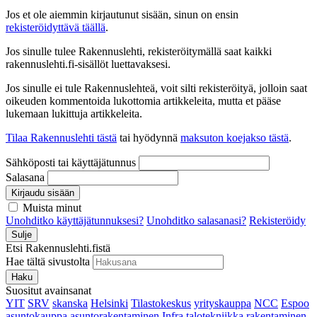
Jos et ole aiemmin kirjautunut sisään, sinun on ensin
rekisteröidyttävä täällä
.
Jos sinulle tulee Rakennuslehti, rekisteröitymällä saat kaikki
rakennuslehti.fi-sisällöt luettavaksesi.
Jos sinulle ei tule Rakennuslehteä, voit silti rekisteröityä, jolloin saat
oikeuden kommentoida lukottomia artikkeleita, mutta et pääse
lukemaan lukittuja artikkeleita.
Tilaa Rakennuslehti tästä
tai hyödynnä
maksuton koejakso tästä
.
Sähköposti tai käyttäjätunnus
Salasana
Kirjaudu sisään
Muista minut
Unohditko käyttäjätunnuksesi?
Unohditko salasanasi?
Rekisteröidy
Sulje
Etsi Rakennuslehti.fistä
Hae tältä sivustolta
Haku
Suositut avainsanat
YIT
SRV
skanska
Helsinki
Tilastokeskus
yrityskauppa
NCC
Espoo
asuntokauppa
asuntorakentaminen
Infra
talotekniikka
rakentaminen