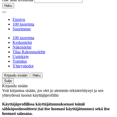
Haku
Etusivu
100 tuoreinta
Suurimmat
100 tuoreinta
Keskustelut
Näköislehti
Tilaa Rakennuslehti
Uutiskirje
Toimitus
Yhteystiedot
Kirjaudu sisään
Haku
Sulje
Kirjaudu sisään
Voit kirjautua sisään, jos olet jo aiemmin rekisteröitynyt ja sen
yhteydessä luonut käyttäjäprofiilin
Käyttäjäprofiilissa käyttäjätunnuksenasi toimii
sähköpostiosoitteesi (tai itse luomasi käyttäjätunnus) sekä itse
luomasi salasana.