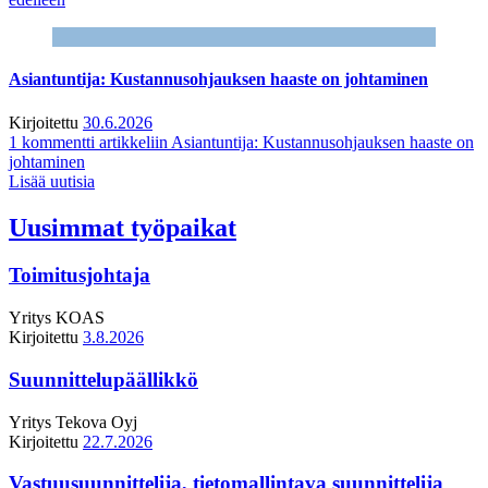
Asiantuntija: Kustannusohjauksen haaste on johtaminen
Kirjoitettu
30.6.2026
1 kommentti
artikkeliin Asiantuntija: Kustannusohjauksen haaste on
johtaminen
Lisää uutisia
Uusimmat työpaikat
Toimitusjohtaja
Yritys
KOAS
Kirjoitettu
3.8.2026
Suunnittelupäällikkö
Yritys
Tekova Oyj
Kirjoitettu
22.7.2026
Vastuusuunnittelija, tietomallintava suunnittelija