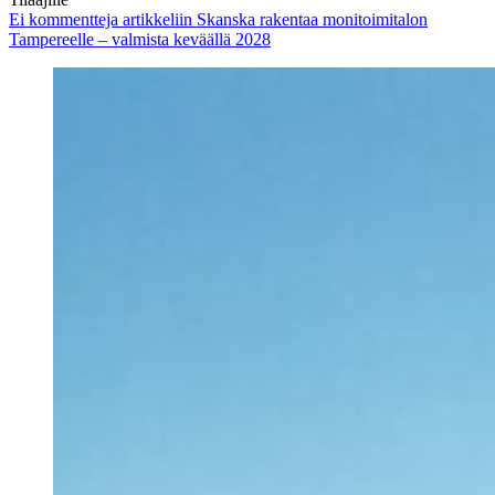
Ei kommentteja
artikkeliin Skanska rakentaa monitoimitalon
Tampereelle – valmista keväällä 2028