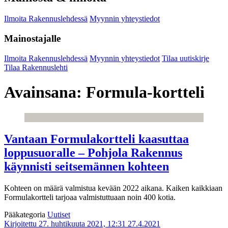
Ilmoita Rakennuslehdessä
Myynnin yhteystiedot
Mainostajalle
Ilmoita Rakennuslehdessä
Myynnin yhteystiedot
Tilaa uutiskirje
Tilaa Rakennuslehti
Avainsana:
Formula-kortteli
Vantaan Formulakortteli kaasuttaa
loppusuoralle – Pohjola Rakennus
käynnisti seitsemännen kohteen
Kohteen on määrä valmistua kevään 2022 aikana. Kaiken kaikkiaan
Formulakortteli tarjoaa valmistuttuaan noin 400 kotia.
Pääkategoria
Uutiset
Kirjoitettu 27. huhtikuuta 2021, 12:31
27.4.2021