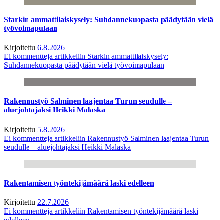
Starkin ammattilaiskysely: Suhdannekuopasta päädytään vielä
työvoimapulaan
Kirjoitettu
6.8.2026
Ei kommentteja
artikkeliin Starkin ammattilaiskysely:
Suhdannekuopasta päädytään vielä työvoimapulaan
Rakennustyö Salminen laajentaa Turun seudulle –
aluejohtajaksi Heikki Malaska
Kirjoitettu
5.8.2026
Ei kommentteja
artikkeliin Rakennustyö Salminen laajentaa Turun
seudulle – aluejohtajaksi Heikki Malaska
Rakentamisen työntekijämäärä laski edelleen
Kirjoitettu
22.7.2026
Ei kommentteja
artikkeliin Rakentamisen työntekijämäärä laski
edelleen