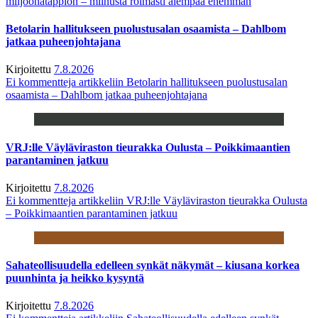
miljoonatappion – miinusta roimasti aiempaa enemmän
Betolarin hallitukseen puolustusalan osaamista – Dahlbom
jatkaa puheenjohtajana
Kirjoitettu
7.8.2026
Ei kommentteja
artikkeliin Betolarin hallitukseen puolustusalan
osaamista – Dahlbom jatkaa puheenjohtajana
VRJ:lle Väyläviraston tieurakka Oulusta – Poikkimaantien
parantaminen jatkuu
Kirjoitettu
7.8.2026
Ei kommentteja
artikkeliin VRJ:lle Väyläviraston tieurakka Oulusta
– Poikkimaantien parantaminen jatkuu
Sahateollisuudella edelleen synkät näkymät – kiusana korkea
puunhinta ja heikko kysyntä
Kirjoitettu
7.8.2026