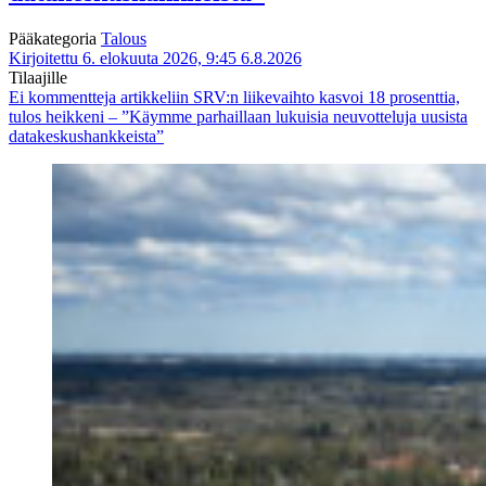
Pääkategoria
Talous
Kirjoitettu 6. elokuuta 2026, 9:45
6.8.2026
Tilaajille
Ei kommentteja
artikkeliin SRV:n liikevaihto kasvoi 18 prosenttia,
tulos heikkeni – ”Käymme parhaillaan lukuisia neuvotteluja uusista
datakeskushankkeista”