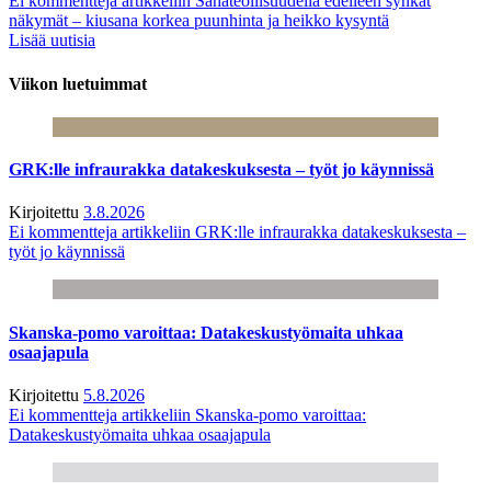
Ei kommentteja
artikkeliin Sahateollisuudella edelleen synkät
näkymät – kiusana korkea puunhinta ja heikko kysyntä
Lisää uutisia
Viikon luetuimmat
GRK:lle infraurakka datakeskuksesta – työt jo käynnissä
Kirjoitettu
3.8.2026
Ei kommentteja
artikkeliin GRK:lle infraurakka datakeskuksesta –
työt jo käynnissä
Skanska-pomo varoittaa: Datakeskustyömaita uhkaa
osaajapula
Kirjoitettu
5.8.2026
Ei kommentteja
artikkeliin Skanska-pomo varoittaa:
Datakeskustyömaita uhkaa osaajapula