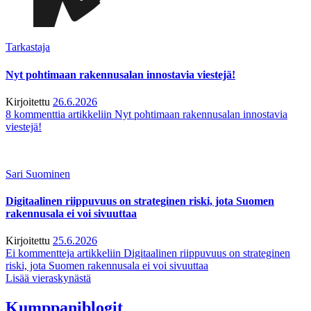
Tarkastaja
Nyt pohtimaan rakennusalan innostavia viestejä!
Kirjoitettu
26.6.2026
8 kommenttia
artikkeliin Nyt pohtimaan rakennusalan innostavia
viestejä!
Sari Suominen
Digitaalinen riippuvuus on strateginen riski, jota Suomen
rakennusala ei voi sivuuttaa
Kirjoitettu
25.6.2026
Ei kommentteja
artikkeliin Digitaalinen riippuvuus on strateginen
riski, jota Suomen rakennusala ei voi sivuuttaa
Lisää vieraskynästä
Kumppaniblogit