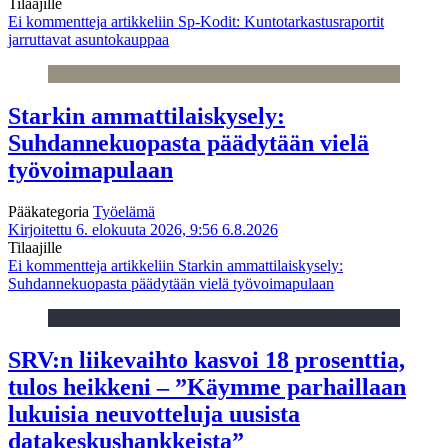
Tilaajille
Ei kommentteja
artikkeliin Sp-Kodit: Kuntotarkastusraportit
jarruttavat asuntokauppaa
Starkin ammattilaiskysely:
Suhdannekuopasta päädytään vielä
työvoimapulaan
Pääkategoria
Työelämä
Kirjoitettu 6. elokuuta 2026, 9:56
6.8.2026
Tilaajille
Ei kommentteja
artikkeliin Starkin ammattilaiskysely:
Suhdannekuopasta päädytään vielä työvoimapulaan
SRV:n liikevaihto kasvoi 18 prosenttia,
tulos heikkeni – ”Käymme parhaillaan
lukuisia neuvotteluja uusista
datakeskushankkeista”