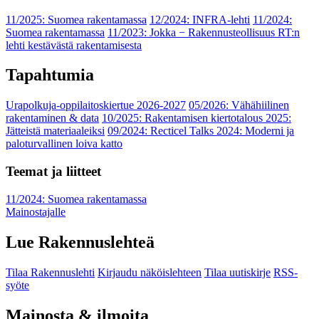
11/2025: Suomea rakentamassa
12/2024: INFRA-lehti
11/2024:
Suomea rakentamassa
11/2023: Jokka − Rakennusteollisuus RT:n
lehti kestävästä rakentamisesta
Tapahtumia
Urapolkuja-oppilaitoskiertue 2026-2027
05/2026: Vähähiilinen
rakentaminen & data
10/2025: Rakentamisen kiertotalous 2025:
Jätteistä materiaaleiksi
09/2024: Recticel Talks 2024: Moderni ja
paloturvallinen loiva katto
Teemat ja liitteet
11/2024: Suomea rakentamassa
Mainostajalle
Lue Rakennuslehteä
Tilaa Rakennuslehti
Kirjaudu näköislehteen
Tilaa uutiskirje
RSS-
syöte
Mainosta & ilmoita