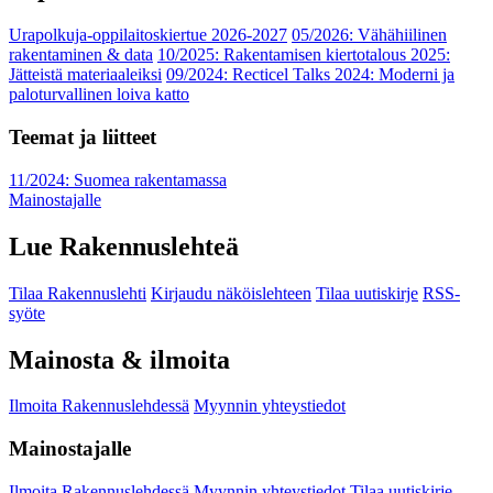
Urapolkuja-oppilaitoskiertue 2026-2027
05/2026: Vähähiilinen
rakentaminen & data
10/2025: Rakentamisen kiertotalous 2025:
Jätteistä materiaaleiksi
09/2024: Recticel Talks 2024: Moderni ja
paloturvallinen loiva katto
Teemat ja liitteet
11/2024: Suomea rakentamassa
Mainostajalle
Lue Rakennuslehteä
Tilaa Rakennuslehti
Kirjaudu näköislehteen
Tilaa uutiskirje
RSS-
syöte
Mainosta & ilmoita
Ilmoita Rakennuslehdessä
Myynnin yhteystiedot
Mainostajalle
Ilmoita Rakennuslehdessä
Myynnin yhteystiedot
Tilaa uutiskirje