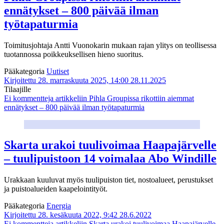
ennätykset – 800 päivää ilman
työtapaturmia
Toimitusjohtaja Antti Vuonokarin mukaan rajan ylitys on teollisessa
tuotannossa poikkeuksellisen hieno suoritus.
Pääkategoria
Uutiset
Kirjoitettu 28. marraskuuta 2025, 14:00
28.11.2025
Tilaajille
Ei kommentteja
artikkeliin Pihla Groupissa rikottiin aiemmat
ennätykset – 800 päivää ilman työtapaturmia
Skarta urakoi tuulivoimaa Haapajärvelle
– tuulipuistoon 14 voimalaa Abo Windille
Urakkaan kuuluvat myös tuulipuiston tiet, nostoalueet, perustukset
ja puistoalueiden kaapelointityöt.
Pääkategoria
Energia
Kirjoitettu 28. kesäkuuta 2022, 9:42
28.6.2022
Ei kommentteja
artikkeliin Skarta urakoi tuulivoimaa Haapajärvelle