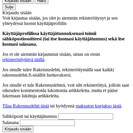
Kirjaudu sisään
Haku
Sulje
Kirjaudu sisään
Voit kirjautua sisään, jos olet jo aiemmin rekisteröitynyt ja sen
yhteydessä luonut käyttäjäprofiilin
Käyttäjäprofiilissa käyttäjätunnuksenasi toimii
sähköpostiosoitteesi (tai itse luomasi käyttäjätunnus) sekä itse
luomasi salasana.
Jos et ole aiemmin kirjautunut sisään, sinun on ensin
rekisteröidyttävä täällä
.
Jos sinulle tulee Rakennuslehti, rekisteröitymällä saat kaikki
rakennuslehti.fi-sisällöt luettavaksesi.
Jos sinulle ei tule Rakennuslehteä, voit silti rekisteröityä, jolloin saat
oikeuden kommentoida lukottomia artikkeleita, mutta et pääse
lukemaan lukittuja artikkeleita.
Tilaa Rakennuslehti tästä
tai hyödynnä
maksuton koejakso tästä
.
Sähköposti tai käyttäjätunnus
Salasana
Kirjaudu sisään