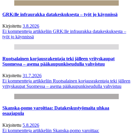
GRK:lle infraurakka datakeskuksesta – työt jo käynnissä
Kirjoitettu
3.8.2026
Ei kommentteja
artikkeliin GRK:lle infraurakka datakeskuksesta –
työt jo käynnissä
Ruotsalainen korjausrakentaja teki jälleen yrityskaupat
Suomessa – asema pääkaupunkiseudulla vahvistuu
Kirjoitettu
31.7.2026
Ei kommentteja
artikkeliin Ruotsalainen korjausrakentaja teki jälleen
yrityskaupat Suomessa – asema pääkaupunkiseudulla vahvistuu
Skanska-pomo varoittaa: Datakeskustyömaita uhkaa
osaajapula
Kirjoitettu
5.8.2026
Ei kommentteja
artikkeliin Skanska-pomo varoittaa: