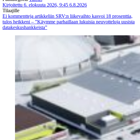
Kirjoitettu 6. elokuuta 2026, 9:45
6.8.2026
Tilaajille
Ei kommentteja
artikkeliin SRV:n liikevaihto kasvoi 18 prosenttia,
tulos heikkeni – ”Käymme parhaillaan lukuisia neuvotteluja uusista
datakeskushankkeista”