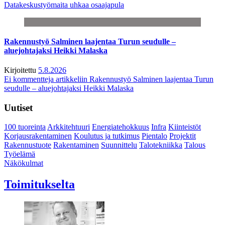
Datakeskustyömaita uhkaa osaajapula
Rakennustyö Salminen laajentaa Turun seudulle –
aluejohtajaksi Heikki Malaska
Kirjoitettu
5.8.2026
Ei kommentteja
artikkeliin Rakennustyö Salminen laajentaa Turun
seudulle – aluejohtajaksi Heikki Malaska
Uutiset
100 tuoreinta
Arkkitehtuuri
Energiatehokkuus
Infra
Kiinteistöt
Korjausrakentaminen
Koulutus ja tutkimus
Pientalo
Projektit
Rakennustuote
Rakentaminen
Suunnittelu
Talotekniikka
Talous
Työelämä
Näkökulmat
Toimitukselta