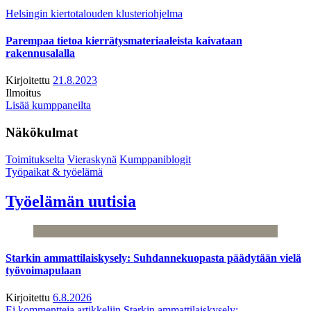
Helsingin kiertotalouden klusteriohjelma
Parempaa tietoa kierrätysmateriaaleista kaivataan
rakennusalalla
Kirjoitettu
21.8.2023
Ilmoitus
Lisää kumppaneilta
Näkökulmat
Toimitukselta
Vieraskynä
Kumppaniblogit
Työpaikat & työelämä
Työelämän uutisia
Starkin ammattilaiskysely: Suhdannekuopasta päädytään vielä
työvoimapulaan
Kirjoitettu
6.8.2026
Ei kommentteja
artikkeliin Starkin ammattilaiskysely: