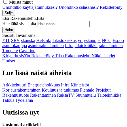
Muista minut
Unohditko käyttäjätunnuksesi?
Unohditko salasanasi?
Rekisteröidy
Sulje
Etsi Rakennuslehti.fistä
Hae tältä sivustolta
Haku
Suositut avainsanat
YIT
SRV
skanska
Helsinki
Tilastokeskus
yrityskauppa
NCC
Espoo
asuntokauppa
asuntorakentaminen
Infra
talotekniikka
rakentaminen
Tampere
Caverion
Kirjaudu sisään
Rekisteröidy
Tilaa Rakennuslehti
Näköislehdet
Uutiset
Lue lisää näistä aiheista
Arkkitehtuuri
Energiatehokkuus
Infra
Kiinteistöt
Korjausrakentaminen
Koulutus ja tutkimus
Pientalo
Projektit
Rakennustuote
Rakentaminen
RaksaTV
Suunnittelu
Talotekniikka
Talous
Työelämä
Uutisissa nyt
Uusimmat artikkelit