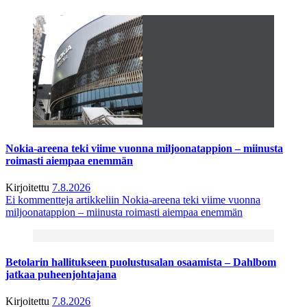
Nokia-areena teki viime vuonna miljoonatappion – miinusta
roimasti aiempaa enemmän
Kirjoitettu
7.8.2026
Ei kommentteja
artikkeliin Nokia-areena teki viime vuonna
miljoonatappion – miinusta roimasti aiempaa enemmän
Betolarin hallitukseen puolustusalan osaamista – Dahlbom
jatkaa puheenjohtajana
Kirjoitettu
7.8.2026