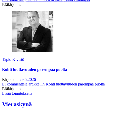
Pääkirjoitus
Tapio Kivistö
Kohti tuottavuuden parempaa puolta
Kirjoitettu
29.5.2026
Ei kommentteja
artikkeliin Kohti tuottavuuden parempaa puolta
Pääkirjoitus
Lisää toimitukselta
Vieraskynä