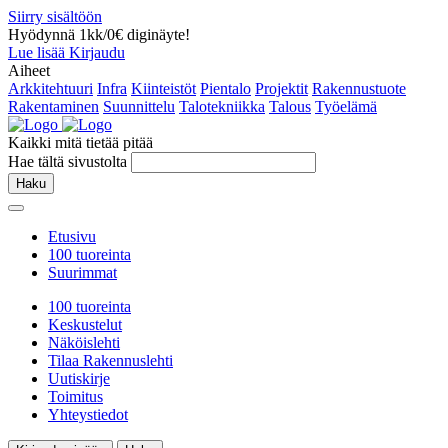
Siirry sisältöön
Hyödynnä 1kk/0€ diginäyte!
Lue lisää
Kirjaudu
Aiheet
Arkkitehtuuri
Infra
Kiinteistöt
Pientalo
Projektit
Rakennustuote
Rakentaminen
Suunnittelu
Talotekniikka
Talous
Työelämä
Kaikki mitä tietää pitää
Hae tältä sivustolta
Haku
Etusivu
100 tuoreinta
Suurimmat
100 tuoreinta
Keskustelut
Näköislehti
Tilaa Rakennuslehti
Uutiskirje
Toimitus
Yhteystiedot