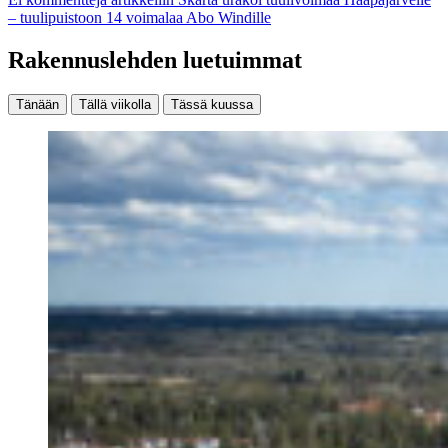
– tuulipuistoon 14 voimalaa Abo Windille
Rakennuslehden luetuimmat
Tänään
Tällä viikolla
Tässä kuussa