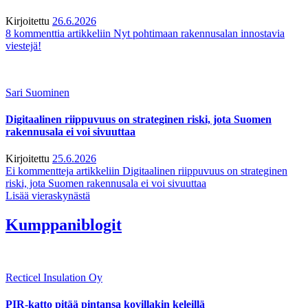
Kirjoitettu
26.6.2026
8 kommenttia
artikkeliin Nyt pohtimaan rakennusalan innostavia
viestejä!
Sari Suominen
Digitaalinen riippuvuus on strateginen riski, jota Suomen
rakennusala ei voi sivuuttaa
Kirjoitettu
25.6.2026
Ei kommentteja
artikkeliin Digitaalinen riippuvuus on strateginen
riski, jota Suomen rakennusala ei voi sivuuttaa
Lisää vieraskynästä
Kumppaniblogit
Recticel Insulation Oy
PIR-katto pitää pintansa kovillakin keleillä