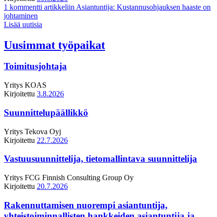
1 kommentti
artikkeliin Asiantuntija: Kustannusohjauksen haaste on
johtaminen
Lisää uutisia
Uusimmat työpaikat
Toimitusjohtaja
Yritys
KOAS
Kirjoitettu
3.8.2026
Suunnittelupäällikkö
Yritys
Tekova Oyj
Kirjoitettu
22.7.2026
Vastuusuunnittelija, tietomallintava suunnittelija
Yritys
FCG Finnish Consulting Group Oy
Kirjoitettu
20.7.2026
Rakennuttamisen nuorempi asiantuntija,
yhteistoiminnallisten hankkeiden asiantuntija ja