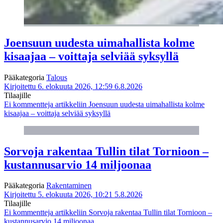
Joensuun uudesta uimahallista kolme
kisaajaa – voittaja selviää syksyllä
Pääkategoria
Talous
Kirjoitettu 6. elokuuta 2026, 12:59
6.8.2026
Tilaajille
Ei kommentteja
artikkeliin Joensuun uudesta uimahallista kolme
kisaajaa – voittaja selviää syksyllä
Sorvoja rakentaa Tullin tilat Tornioon –
kustannusarvio 14 miljoonaa
Pääkategoria
Rakentaminen
Kirjoitettu 5. elokuuta 2026, 10:21
5.8.2026
Tilaajille
Ei kommentteja
artikkeliin Sorvoja rakentaa Tullin tilat Tornioon –
kustannusarvio 14 miljoonaa