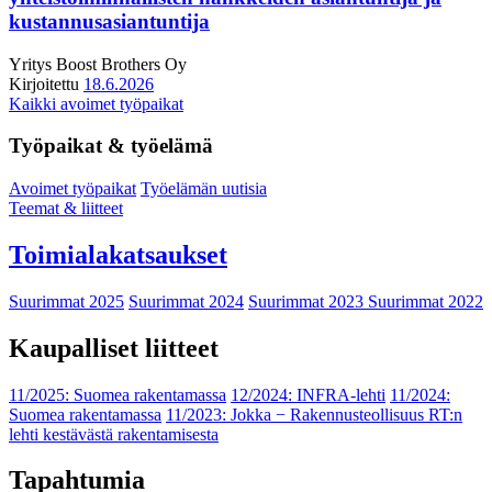
kustannusasiantuntija
Yritys
Boost Brothers Oy
Kirjoitettu
18.6.2026
Kaikki avoimet työpaikat
Työpaikat & työelämä
Avoimet työpaikat
Työelämän uutisia
Teemat & liitteet
Toimialakatsaukset
Suurimmat 2025
Suurimmat 2024
Suurimmat 2023
Suurimmat 2022
Kaupalliset liitteet
11/2025: Suomea rakentamassa
12/2024: INFRA-lehti
11/2024:
Suomea rakentamassa
11/2023: Jokka − Rakennusteollisuus RT:n
lehti kestävästä rakentamisesta
Tapahtumia