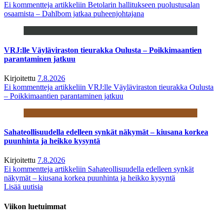
Ei kommentteja
artikkeliin Betolarin hallitukseen puolustusalan
osaamista – Dahlbom jatkaa puheenjohtajana
VRJ:lle Väyläviraston tieurakka Oulusta – Poikkimaantien
parantaminen jatkuu
Kirjoitettu
7.8.2026
Ei kommentteja
artikkeliin VRJ:lle Väyläviraston tieurakka Oulusta
– Poikkimaantien parantaminen jatkuu
Sahateollisuudella edelleen synkät näkymät – kiusana korkea
puunhinta ja heikko kysyntä
Kirjoitettu
7.8.2026
Ei kommentteja
artikkeliin Sahateollisuudella edelleen synkät
näkymät – kiusana korkea puunhinta ja heikko kysyntä
Lisää uutisia
Viikon luetuimmat