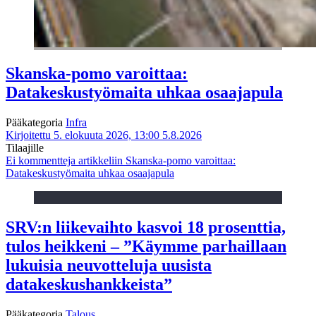
Skanska-pomo varoittaa:
Datakeskustyömaita uhkaa osaajapula
Pääkategoria
Infra
Kirjoitettu 5. elokuuta 2026, 13:00
5.8.2026
Tilaajille
Ei kommentteja
artikkeliin Skanska-pomo varoittaa:
Datakeskustyömaita uhkaa osaajapula
SRV:n liikevaihto kasvoi 18 prosenttia,
tulos heikkeni – ”Käymme parhaillaan
lukuisia neuvotteluja uusista
datakeskushankkeista”
Pääkategoria
Talous