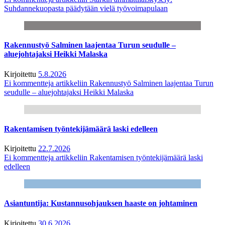
Suhdannekuopasta päädytään vielä työvoimapulaan
Rakennustyö Salminen laajentaa Turun seudulle –
aluejohtajaksi Heikki Malaska
Kirjoitettu
5.8.2026
Ei kommentteja
artikkeliin Rakennustyö Salminen laajentaa Turun
seudulle – aluejohtajaksi Heikki Malaska
Rakentamisen työntekijämäärä laski edelleen
Kirjoitettu
22.7.2026
Ei kommentteja
artikkeliin Rakentamisen työntekijämäärä laski
edelleen
Asiantuntija: Kustannusohjauksen haaste on johtaminen
Kirjoitettu
30.6.2026