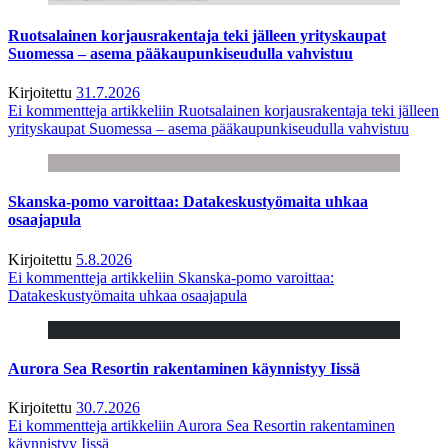
Ruotsalainen korjausrakentaja teki jälleen yrityskaupat
Suomessa – asema pääkaupunkiseudulla vahvistuu
Kirjoitettu
31.7.2026
Ei kommentteja
artikkeliin Ruotsalainen korjausrakentaja teki jälleen
yrityskaupat Suomessa – asema pääkaupunkiseudulla vahvistuu
Skanska-pomo varoittaa: Datakeskustyömaita uhkaa
osaajapula
Kirjoitettu
5.8.2026
Ei kommentteja
artikkeliin Skanska-pomo varoittaa:
Datakeskustyömaita uhkaa osaajapula
Aurora Sea Resortin rakentaminen käynnistyy Iissä
Kirjoitettu
30.7.2026
Ei kommentteja
artikkeliin Aurora Sea Resortin rakentaminen
käynnistyy Iissä