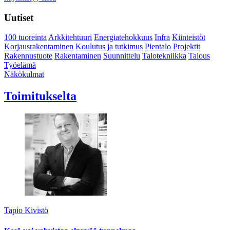
Uutiset
100 tuoreinta
Arkkitehtuuri
Energiatehokkuus
Infra
Kiinteistöt
Korjausrakentaminen
Koulutus ja tutkimus
Pientalo
Projektit
Rakennustuote
Rakentaminen
Suunnittelu
Talotekniikka
Talous
Työelämä
Näkökulmat
Toimitukselta
Tapio Kivistö