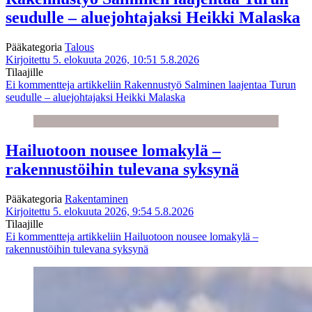
seudulle – aluejohtajaksi Heikki Malaska
Pääkategoria
Talous
Kirjoitettu 5. elokuuta 2026, 10:51
5.8.2026
Tilaajille
Ei kommentteja
artikkeliin Rakennustyö Salminen laajentaa Turun
seudulle – aluejohtajaksi Heikki Malaska
Hailuotoon nousee lomakylä –
rakennustöihin tulevana syksynä
Pääkategoria
Rakentaminen
Kirjoitettu 5. elokuuta 2026, 9:54
5.8.2026
Tilaajille
Ei kommentteja
artikkeliin Hailuotoon nousee lomakylä –
rakennustöihin tulevana syksynä