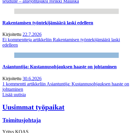
seudulle – aluejohtajaksi Heikki Malaska
Rakentamisen työntekijämäärä laski edelleen
Kirjoitettu
22.7.2026
Ei kommentteja
artikkeliin Rakentamisen työntekijämäärä laski
edelleen
Asiantuntija: Kustannusohjauksen haaste on johtaminen
Kirjoitettu
30.6.2026
1 kommentti
artikkeliin Asiantuntija: Kustannusohjauksen haaste on
johtaminen
Lisää uutisia
Uusimmat työpaikat
Toimitusjohtaja
Yritys
KOAS