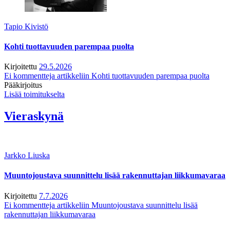
Tapio Kivistö
Kohti tuottavuuden parempaa puolta
Kirjoitettu
29.5.2026
Ei kommentteja
artikkeliin Kohti tuottavuuden parempaa puolta
Pääkirjoitus
Lisää toimitukselta
Vieraskynä
Jarkko Liuska
Muuntojoustava suunnittelu lisää rakennuttajan liikkumavaraa
Kirjoitettu
7.7.2026
Ei kommentteja
artikkeliin Muuntojoustava suunnittelu lisää
rakennuttajan liikkumavaraa