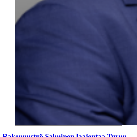
Rakennustyö Salminen laajentaa Turun