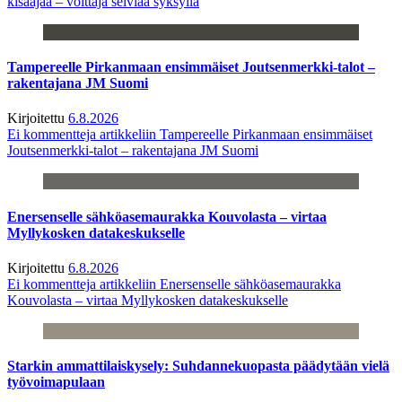
kisaajaa – voittaja selviää syksyllä
Tampereelle Pirkanmaan ensimmäiset Joutsenmerkki-talot –
rakentajana JM Suomi
Kirjoitettu
6.8.2026
Ei kommentteja
artikkeliin Tampereelle Pirkanmaan ensimmäiset
Joutsenmerkki-talot – rakentajana JM Suomi
Enersenselle sähköasemaurakka Kouvolasta – virtaa
Myllykosken datakeskukselle
Kirjoitettu
6.8.2026
Ei kommentteja
artikkeliin Enersenselle sähköasemaurakka
Kouvolasta – virtaa Myllykosken datakeskukselle
Starkin ammattilaiskysely: Suhdannekuopasta päädytään vielä
työvoimapulaan