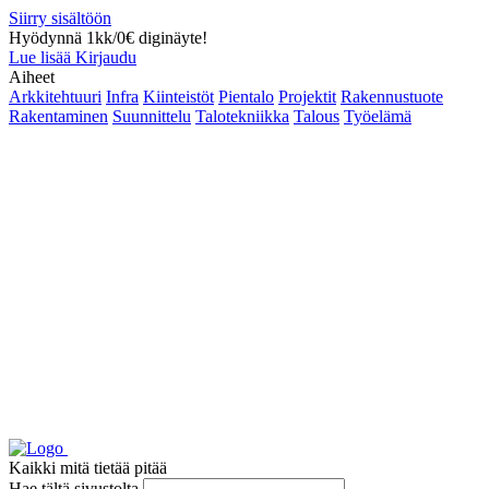
Siirry sisältöön
Hyödynnä 1kk/0€ diginäyte!
Lue lisää
Kirjaudu
Aiheet
Arkkitehtuuri
Infra
Kiinteistöt
Pientalo
Projektit
Rakennustuote
Rakentaminen
Suunnittelu
Talotekniikka
Talous
Työelämä
Kaikki mitä tietää pitää
Hae tältä sivustolta