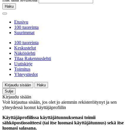
Haku
Etusivu
100 tuoreinta
Suurimmat
100 tuoreinta
Keskustelut
Näköislehti
Tilaa Rakennuslehti
Uutiskirje
Toimitus
Yhteystiedot
Kirjaudu sisään
Haku
Sulje
Kirjaudu sisään
Voit kirjautua sisään, jos olet jo aiemmin rekisteröitynyt ja sen
yhteydessä luonut käyttäjäprofiilin
Käyttäjäprofiilissa käyttäjätunnuksenasi toimii
sähköpostiosoitteesi (tai itse luomasi käyttäjätunnus) sekä itse
luomasi salasana.