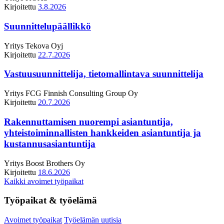
Kirjoitettu
3.8.2026
Suunnittelupäällikkö
Yritys
Tekova Oyj
Kirjoitettu
22.7.2026
Vastuusuunnittelija, tietomallintava suunnittelija
Yritys
FCG Finnish Consulting Group Oy
Kirjoitettu
20.7.2026
Rakennuttamisen nuorempi asiantuntija,
yhteistoiminnallisten hankkeiden asiantuntija ja
kustannusasiantuntija
Yritys
Boost Brothers Oy
Kirjoitettu
18.6.2026
Kaikki avoimet työpaikat
Työpaikat & työelämä
Avoimet työpaikat
Työelämän uutisia