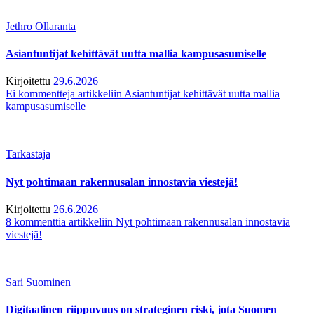
Jethro Ollaranta
Asiantuntijat kehittävät uutta mallia kampusasumiselle
Kirjoitettu
29.6.2026
Ei kommentteja
artikkeliin Asiantuntijat kehittävät uutta mallia
kampusasumiselle
Tarkastaja
Nyt pohtimaan rakennusalan innostavia viestejä!
Kirjoitettu
26.6.2026
8 kommenttia
artikkeliin Nyt pohtimaan rakennusalan innostavia
viestejä!
Sari Suominen
Digitaalinen riippuvuus on strateginen riski, jota Suomen