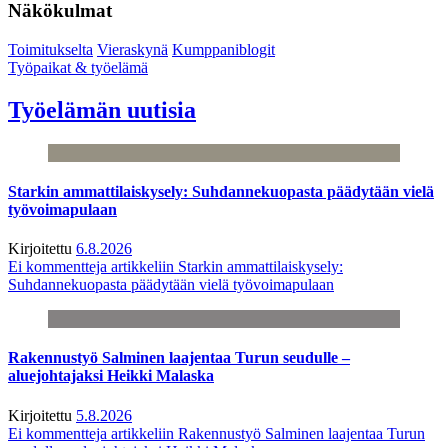
Näkökulmat
Toimitukselta
Vieraskynä
Kumppaniblogit
Työpaikat & työelämä
Työelämän uutisia
Starkin ammattilaiskysely: Suhdannekuopasta päädytään vielä
työvoimapulaan
Kirjoitettu
6.8.2026
Ei kommentteja
artikkeliin Starkin ammattilaiskysely:
Suhdannekuopasta päädytään vielä työvoimapulaan
Rakennustyö Salminen laajentaa Turun seudulle –
aluejohtajaksi Heikki Malaska
Kirjoitettu
5.8.2026
Ei kommentteja
artikkeliin Rakennustyö Salminen laajentaa Turun