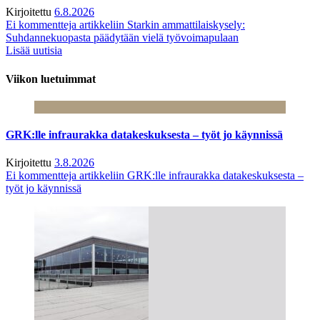
Kirjoitettu
6.8.2026
Ei kommentteja
artikkeliin Starkin ammattilaiskysely:
Suhdannekuopasta päädytään vielä työvoimapulaan
Lisää uutisia
Viikon luetuimmat
GRK:lle infraurakka datakeskuksesta – työt jo käynnissä
Kirjoitettu
3.8.2026
Ei kommentteja
artikkeliin GRK:lle infraurakka datakeskuksesta –
työt jo käynnissä