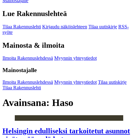
Mainostajalle
Lue Rakennuslehteä
Tilaa Rakennuslehti
Kirjaudu näköislehteen
Tilaa uutiskirje
RSS-
syöte
Mainosta & ilmoita
Ilmoita Rakennuslehdessä
Myynnin yhteystiedot
Mainostajalle
Ilmoita Rakennuslehdessä
Myynnin yhteystiedot
Tilaa uutiskirje
Tilaa Rakennuslehti
Avainsana:
Haso
Helsingin edulliseksi tarkoitetut asunnot