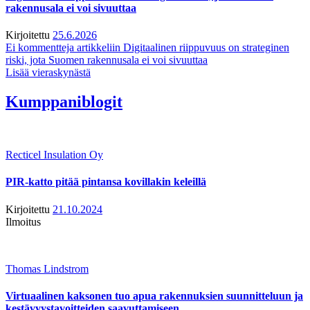
rakennusala ei voi sivuuttaa
Kirjoitettu
25.6.2026
Ei kommentteja
artikkeliin Digitaalinen riippuvuus on strateginen
riski, jota Suomen rakennusala ei voi sivuuttaa
Lisää vieraskynästä
Kumppaniblogit
Recticel Insulation Oy
PIR-katto pitää pintansa kovillakin keleillä
Kirjoitettu
21.10.2024
Ilmoitus
Thomas Lindstrom
Virtuaalinen kaksonen tuo apua rakennuksien suunnitteluun ja
kestävyystavoitteiden saavuttamiseen