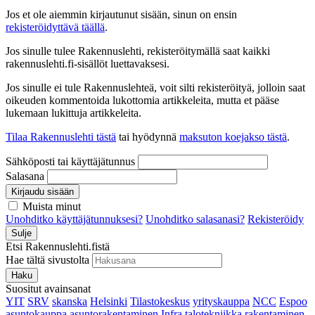
Jos et ole aiemmin kirjautunut sisään, sinun on ensin
rekisteröidyttävä täällä
.
Jos sinulle tulee Rakennuslehti, rekisteröitymällä saat kaikki
rakennuslehti.fi-sisällöt luettavaksesi.
Jos sinulle ei tule Rakennuslehteä, voit silti rekisteröityä, jolloin saat
oikeuden kommentoida lukottomia artikkeleita, mutta et pääse
lukemaan lukittuja artikkeleita.
Tilaa Rakennuslehti tästä
tai hyödynnä
maksuton koejakso tästä
.
Sähköposti tai käyttäjätunnus
Salasana
Kirjaudu sisään
Muista minut
Unohditko käyttäjätunnuksesi?
Unohditko salasanasi?
Rekisteröidy
Sulje
Etsi Rakennuslehti.fistä
Hae tältä sivustolta
Haku
Suositut avainsanat
YIT
SRV
skanska
Helsinki
Tilastokeskus
yrityskauppa
NCC
Espoo
asuntokauppa
asuntorakentaminen
Infra
talotekniikka
rakentaminen