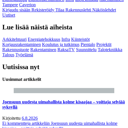
Tampere
Caverion
Kirjaudu sisään
Rekisteröidy
Tilaa Rakennuslehti
Näköislehdet
Uutiset
Lue lisää näistä aiheista
Arkkitehtuuri
Energiatehokkuus
Infra
Kiinteistöt
Korjausrakentaminen
Koulutus ja tutkimus
Pientalo
Projektit
Rakennustuote
Rakentaminen
RaksaTV
Suunnittelu
Talotekniikka
Talous
Työelämä
Uutisissa nyt
Uusimmat artikkelit
Joensuun uudesta uimahallista kolme kisaajaa – voittaja selviää
syksyllä
Kirjoitettu
6.8.2026
Ei kommentteja
artikkeliin Joensuun uudesta uimahallista kolme