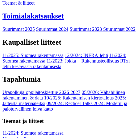
Teemat & liitteet
Toimialakatsaukset
Suurimmat 2025
Suurimmat 2024
Suurimmat 2023
Suurimmat 2022
Kaupalliset liitteet
11/2025: Suomea rakentamassa
12/2024: INFRA-lehti
11/2024:
Suomea rakentamassa
11/2023: Jokka − Rakennusteollisuus RT:n
lehti kestävästä rakentamisesta
Tapahtumia
Urapolkuja-oppilaitoskiertue 2026-2027
05/2026: Vähähiilinen
rakentaminen & data
10/2025: Rakentamisen kiertotalous 2025:
Jätteistä materiaaleiksi
09/2024: Recticel Talks 2024: Moderni ja
paloturvallinen loiva katto
Teemat ja liitteet
11/2024: Suomea rakentamassa