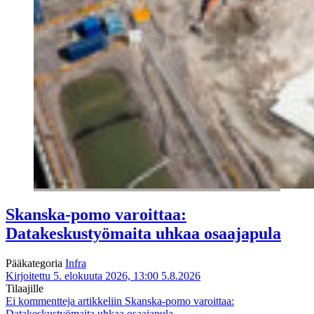
Skanska-pomo varoittaa:
Datakeskustyömaita uhkaa osaajapula
Pääkategoria
Infra
Kirjoitettu 5. elokuuta 2026, 13:00
5.8.2026
Tilaajille
Ei kommentteja
artikkeliin Skanska-pomo varoittaa:
Datakeskustyömaita uhkaa osaajapula