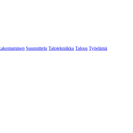
akentaminen
Suunnittelu
Talotekniikka
Talous
Työelämä