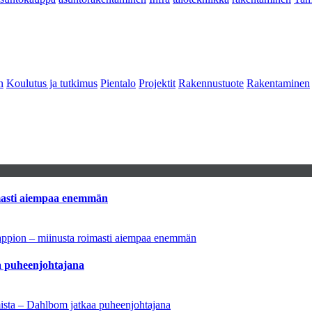
n
Koulutus ja tutkimus
Pientalo
Projektit
Rakennustuote
Rakentaminen
imasti aiempaa enemmän
tappion – miinusta roimasti aiempaa enemmän
aa puheenjohtajana
amista – Dahlbom jatkaa puheenjohtajana