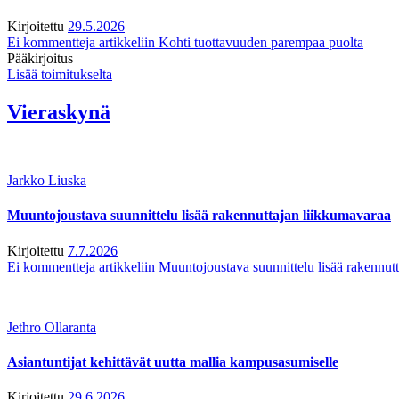
Kirjoitettu
29.5.2026
Ei kommentteja
artikkeliin Kohti tuottavuuden parempaa puolta
Pääkirjoitus
Lisää toimitukselta
Vieraskynä
Jarkko Liuska
Muuntojoustava suunnittelu lisää rakennuttajan liikkumavaraa
Kirjoitettu
7.7.2026
Ei kommentteja
artikkeliin Muuntojoustava suunnittelu lisää rakennut
Jethro Ollaranta
Asiantuntijat kehittävät uutta mallia kampusasumiselle
Kirjoitettu
29.6.2026