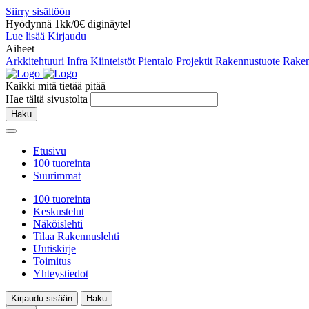
Siirry sisältöön
Hyödynnä 1kk/0€ diginäyte!
Lue lisää
Kirjaudu
Aiheet
Arkkitehtuuri
Infra
Kiinteistöt
Pientalo
Projektit
Rakennustuote
Raken
Kaikki mitä tietää pitää
Hae tältä sivustolta
Haku
Etusivu
100 tuoreinta
Suurimmat
100 tuoreinta
Keskustelut
Näköislehti
Tilaa Rakennuslehti
Uutiskirje
Toimitus
Yhteystiedot
Kirjaudu sisään
Haku