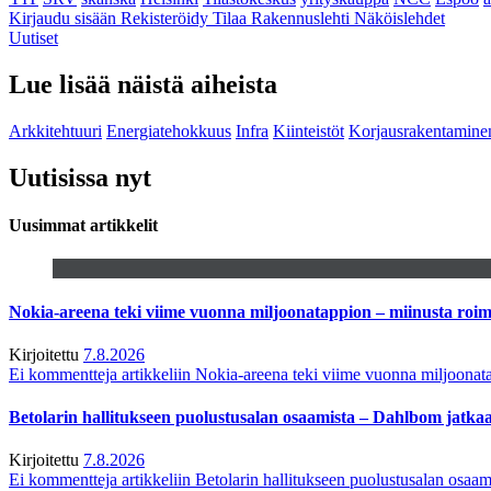
Kirjaudu sisään
Rekisteröidy
Tilaa Rakennuslehti
Näköislehdet
Uutiset
Lue lisää näistä aiheista
Arkkitehtuuri
Energiatehokkuus
Infra
Kiinteistöt
Korjausrakentamine
Uutisissa nyt
Uusimmat artikkelit
Nokia-areena teki viime vuonna miljoonatappion – miinusta ro
Kirjoitettu
7.8.2026
Ei kommentteja
artikkeliin Nokia-areena teki viime vuonna miljoona
Betolarin hallitukseen puolustusalan osaamista – Dahlbom jatk
Kirjoitettu
7.8.2026
Ei kommentteja
artikkeliin Betolarin hallitukseen puolustusalan osa