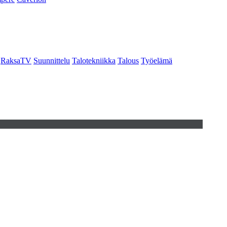
RaksaTV
Suunnittelu
Talotekniikka
Talous
Työelämä