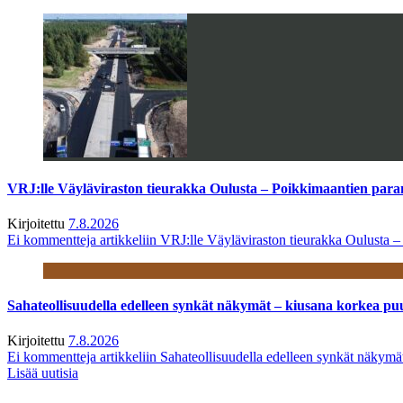
VRJ:lle Väyläviraston tieurakka Oulusta – Poikkimaantien par
Kirjoitettu
7.8.2026
Ei kommentteja
artikkeliin VRJ:lle Väyläviraston tieurakka Oulusta 
Sahateollisuudella edelleen synkät näkymät – kiusana korkea pu
Kirjoitettu
7.8.2026
Ei kommentteja
artikkeliin Sahateollisuudella edelleen synkät näkym
Lisää uutisia