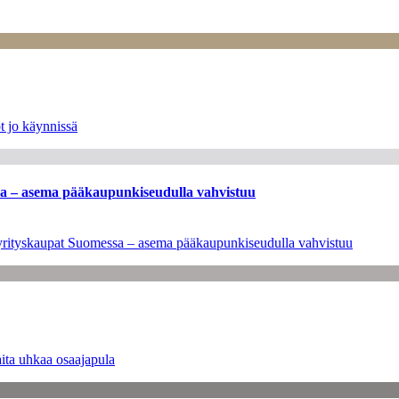
t jo käynnissä
ssa – asema pääkaupunkiseudulla vahvistuu
en yrityskaupat Suomessa – asema pääkaupunkiseudulla vahvistuu
ita uhkaa osaajapula