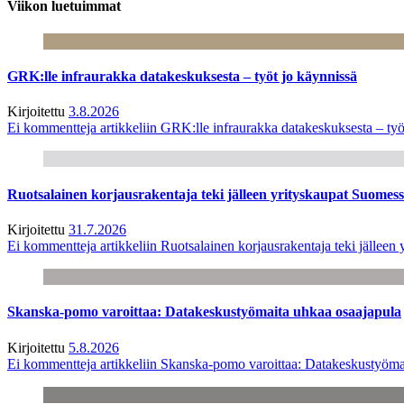
Viikon luetuimmat
GRK:lle infraurakka datakeskuksesta – työt jo käynnissä
Kirjoitettu
3.8.2026
Ei kommentteja
artikkeliin GRK:lle infraurakka datakeskuksesta – työ
Ruotsalainen korjausrakentaja teki jälleen yrityskaupat Suome
Kirjoitettu
31.7.2026
Ei kommentteja
artikkeliin Ruotsalainen korjausrakentaja teki jälle
Skanska-pomo varoittaa: Datakeskustyömaita uhkaa osaajapula
Kirjoitettu
5.8.2026
Ei kommentteja
artikkeliin Skanska-pomo varoittaa: Datakeskustyöma