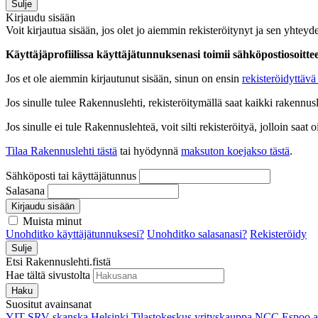
Sulje
Kirjaudu sisään
Voit kirjautua sisään, jos olet jo aiemmin rekisteröitynyt ja sen yhteyde
Käyttäjäprofiilissa käyttäjätunnuksenasi toimii sähköpostiosoittees
Jos et ole aiemmin kirjautunut sisään, sinun on ensin
rekisteröidyttävä 
Jos sinulle tulee Rakennuslehti, rekisteröitymällä saat kaikki rakennusle
Jos sinulle ei tule Rakennuslehteä, voit silti rekisteröityä, jolloin sa
Tilaa Rakennuslehti tästä
tai hyödynnä
maksuton koejakso tästä
.
Sähköposti tai käyttäjätunnus
Salasana
Kirjaudu sisään
Muista minut
Unohditko käyttäjätunnuksesi?
Unohditko salasanasi?
Rekisteröidy
Sulje
Etsi Rakennuslehti.fistä
Hae tältä sivustolta
Haku
Suositut avainsanat
YIT
SRV
skanska
Helsinki
Tilastokeskus
yrityskauppa
NCC
Espoo