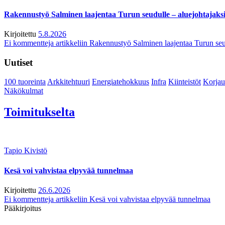
Rakennustyö Salminen laajentaa Turun seudulle – aluejohtajaks
Kirjoitettu
5.8.2026
Ei kommentteja
artikkeliin Rakennustyö Salminen laajentaa Turun seu
Uutiset
100 tuoreinta
Arkkitehtuuri
Energiatehokkuus
Infra
Kiinteistöt
Korjau
Näkökulmat
Toimitukselta
Tapio Kivistö
Kesä voi vahvistaa elpyvää tunnelmaa
Kirjoitettu
26.6.2026
Ei kommentteja
artikkeliin Kesä voi vahvistaa elpyvää tunnelmaa
Pääkirjoitus