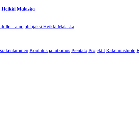
i Heikki Malaska
dulle – aluejohtajaksi Heikki Malaska
srakentaminen
Koulutus ja tutkimus
Pientalo
Projektit
Rakennustuote
R