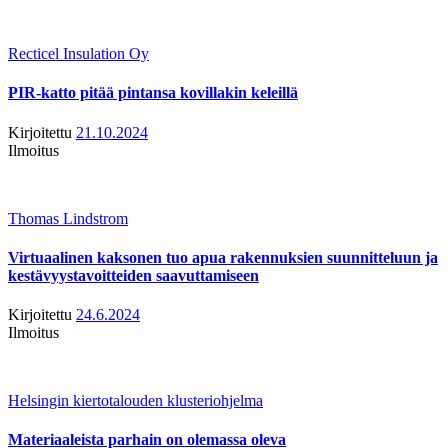
Recticel Insulation Oy
PIR-katto pitää pintansa kovillakin keleillä
Kirjoitettu
21.10.2024
Ilmoitus
Thomas Lindstrom
Virtuaalinen kaksonen tuo apua rakennuksien suunnitteluun ja
kestävyystavoitteiden saavuttamiseen
Kirjoitettu
24.6.2024
Ilmoitus
Helsingin kiertotalouden klusteriohjelma
Materiaaleista parhain on olemassa oleva