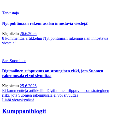
Tarkastaja
Nyt pohtimaan rakennusalan innostavia viestejä!
Kirjoitettu
26.6.2026
8 kommenttia
artikkeliin Nyt pohtimaan rakennusalan innostavia
viestejä!
Sari Suominen
Digitaalinen riippuvuus on strateginen riski, jota Suomen
rakennusala ei voi sivuuttaa
Kirjoitettu
25.6.2026
Ei kommentteja
artikkeliin Digitaalinen riippuvuus on strateginen
riski, jota Suomen rakennusala ei voi sivuuttaa
Lisää vieraskynästä
Kumppaniblogit