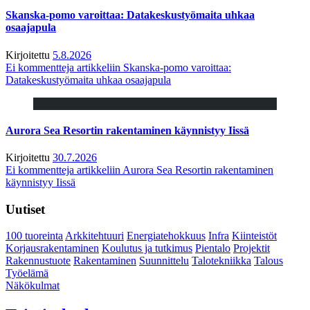
Skanska-pomo varoittaa: Datakeskustyömaita uhkaa
osaajapula
Kirjoitettu
5.8.2026
Ei kommentteja
artikkeliin Skanska-pomo varoittaa:
Datakeskustyömaita uhkaa osaajapula
Aurora Sea Resortin rakentaminen käynnistyy Iissä
Kirjoitettu
30.7.2026
Ei kommentteja
artikkeliin Aurora Sea Resortin rakentaminen
käynnistyy Iissä
Uutiset
100 tuoreinta
Arkkitehtuuri
Energiatehokkuus
Infra
Kiinteistöt
Korjausrakentaminen
Koulutus ja tutkimus
Pientalo
Projektit
Rakennustuote
Rakentaminen
Suunnittelu
Talotekniikka
Talous
Työelämä
Näkökulmat