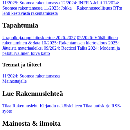
11/2025: Suomea rakentamassa
12/2024: INFRA-lehti
11/2024:
Suomea rakentamassa
11/2023: Jokka − Rakennusteollisuus RT:n
lehti kestävästä rakentamisesta
Tapahtumia
Urapolkuja-oppilaitoskiertue 2026-2027
05/2026: Vähähiilinen
rakentaminen & data
10/2025: Rakentamisen kiertotalous 2025:
Jätteistä materiaaleiksi
09/2024: Recticel Talks 2024: Moderni ja
paloturvallinen loiva katto
Teemat ja liitteet
11/2024: Suomea rakentamassa
Mainostajalle
Lue Rakennuslehteä
Tilaa Rakennuslehti
Kirjaudu näköislehteen
Tilaa uutiskirje
RSS-
syöte
Mainosta & ilmoita