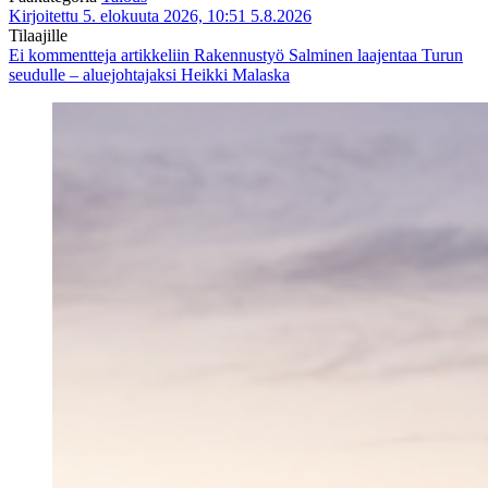
Kirjoitettu 5. elokuuta 2026, 10:51
5.8.2026
Tilaajille
Ei kommentteja
artikkeliin Rakennustyö Salminen laajentaa Turun
seudulle – aluejohtajaksi Heikki Malaska