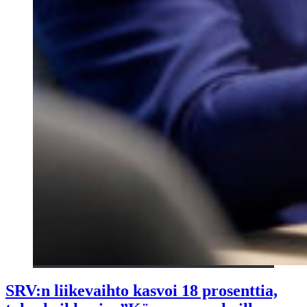
SRV:n liikevaihto kasvoi 18 prosenttia,