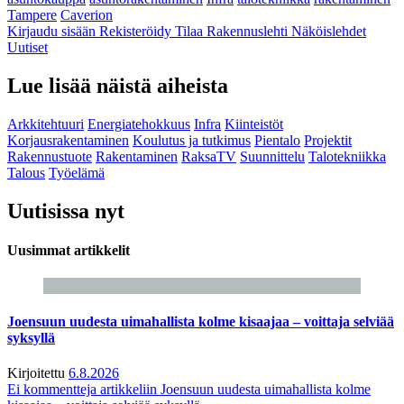
Tampere
Caverion
Kirjaudu sisään
Rekisteröidy
Tilaa Rakennuslehti
Näköislehdet
Uutiset
Lue lisää näistä aiheista
Arkkitehtuuri
Energiatehokkuus
Infra
Kiinteistöt
Korjausrakentaminen
Koulutus ja tutkimus
Pientalo
Projektit
Rakennustuote
Rakentaminen
RaksaTV
Suunnittelu
Talotekniikka
Talous
Työelämä
Uutisissa nyt
Uusimmat artikkelit
Joensuun uudesta uimahallista kolme kisaajaa – voittaja selviää
syksyllä
Kirjoitettu
6.8.2026
Ei kommentteja
artikkeliin Joensuun uudesta uimahallista kolme