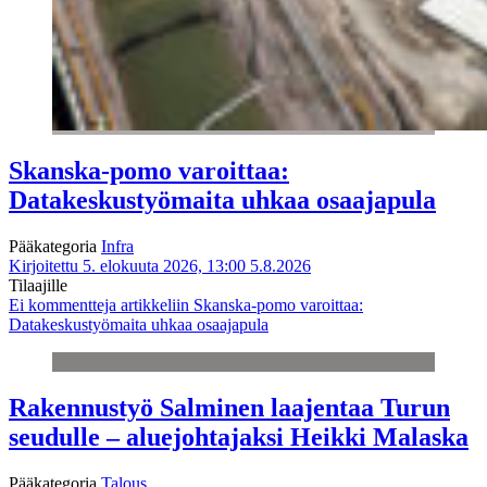
Skanska-pomo varoittaa:
Datakeskustyömaita uhkaa osaajapula
Pääkategoria
Infra
Kirjoitettu 5. elokuuta 2026, 13:00
5.8.2026
Tilaajille
Ei kommentteja
artikkeliin Skanska-pomo varoittaa:
Datakeskustyömaita uhkaa osaajapula
Rakennustyö Salminen laajentaa Turun
seudulle – aluejohtajaksi Heikki Malaska
Pääkategoria
Talous