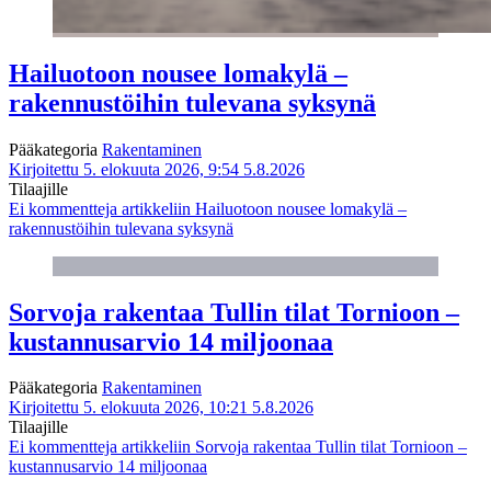
Hailuotoon nousee lomakylä –
rakennustöihin tulevana syksynä
Pääkategoria
Rakentaminen
Kirjoitettu 5. elokuuta 2026, 9:54
5.8.2026
Tilaajille
Ei kommentteja
artikkeliin Hailuotoon nousee lomakylä –
rakennustöihin tulevana syksynä
Sorvoja rakentaa Tullin tilat Tornioon –
kustannusarvio 14 miljoonaa
Pääkategoria
Rakentaminen
Kirjoitettu 5. elokuuta 2026, 10:21
5.8.2026
Tilaajille
Ei kommentteja
artikkeliin Sorvoja rakentaa Tullin tilat Tornioon –
kustannusarvio 14 miljoonaa