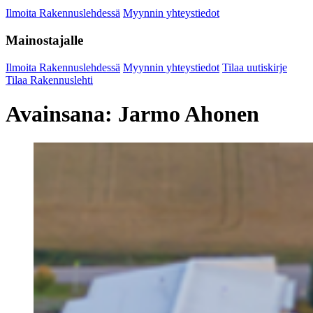
Ilmoita Rakennuslehdessä
Myynnin yhteystiedot
Mainostajalle
Ilmoita Rakennuslehdessä
Myynnin yhteystiedot
Tilaa uutiskirje
Tilaa Rakennuslehti
Avainsana:
Jarmo Ahonen