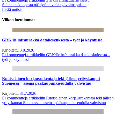
Ei kommentteja
artikkeliin Starkin ammattilaiskysely:
Suhdannekuopasta päädytään vielä työvoimapulaan
Lisää uutisia
Viikon luetuimmat
GRK:lle infraurakka datakeskuksesta – työt jo käynnissä
Kirjoitettu
3.8.2026
Ei kommentteja
artikkeliin GRK:lle infraurakka datakeskuksesta –
työt jo käynnissä
Ruotsalainen korjausrakentaja teki jälleen yrityskaupat
Suomessa – asema pääkaupunkiseudulla vahvistuu
Kirjoitettu
31.7.2026
Ei kommentteja
artikkeliin Ruotsalainen korjausrakentaja teki jälleen
yrityskaupat Suomessa – asema pääkaupunkiseudulla vahvistuu