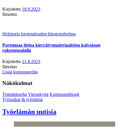
Kirjoitettu
18.9.2023
Ilmoitus
Helsingin kiertotalouden klusteriohjelma
Parempaa tietoa kierrätysmateriaaleista kaivataan
rakennusalalla
Kirjoitettu
21.8.2023
Ilmoitus
Lisää kumppaneilta
Näkökulmat
Toimitukselta
Vieraskynä
Kumppaniblogit
Työpaikat & työelämä
Työelämän uutisia