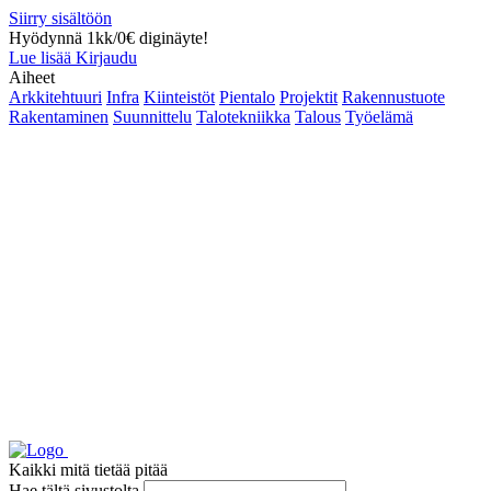
Siirry sisältöön
Hyödynnä 1kk/0€ diginäyte!
Lue lisää
Kirjaudu
Aiheet
Arkkitehtuuri
Infra
Kiinteistöt
Pientalo
Projektit
Rakennustuote
Rakentaminen
Suunnittelu
Talotekniikka
Talous
Työelämä
Kaikki mitä tietää pitää
Hae tältä sivustolta