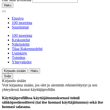
Haku
Etusivu
100 tuoreinta
Suurimmat
100 tuoreinta
Keskustelut
Näköislehti
Tilaa Rakennuslehti
Uutiskirje
Toimitus
Yhteystiedot
Kirjaudu sisään
Haku
Sulje
Kirjaudu sisään
Voit kirjautua sisään, jos olet jo aiemmin rekisteröitynyt ja sen
yhteydessä luonut käyttäjäprofiilin
Käyttäjäprofiilissa käyttäjätunnuksenasi toimii
sähköpostiosoitteesi (tai itse luomasi käyttäjätunnus) sekä itse
luomasi salasana.