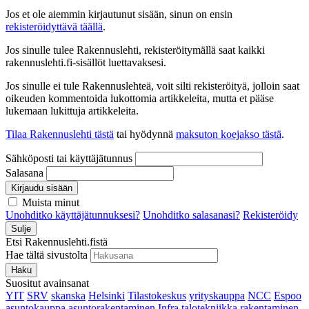
Jos et ole aiemmin kirjautunut sisään, sinun on ensin
rekisteröidyttävä täällä
.
Jos sinulle tulee Rakennuslehti, rekisteröitymällä saat kaikki
rakennuslehti.fi-sisällöt luettavaksesi.
Jos sinulle ei tule Rakennuslehteä, voit silti rekisteröityä, jolloin saat
oikeuden kommentoida lukottomia artikkeleita, mutta et pääse
lukemaan lukittuja artikkeleita.
Tilaa Rakennuslehti tästä
tai hyödynnä
maksuton koejakso tästä
.
Sähköposti tai käyttäjätunnus
Salasana
Kirjaudu sisään
Muista minut
Unohditko käyttäjätunnuksesi?
Unohditko salasanasi?
Rekisteröidy
Sulje
Etsi Rakennuslehti.fistä
Hae tältä sivustolta
Haku
Suositut avainsanat
YIT
SRV
skanska
Helsinki
Tilastokeskus
yrityskauppa
NCC
Espoo
asuntokauppa
asuntorakentaminen
Infra
talotekniikka
rakentaminen