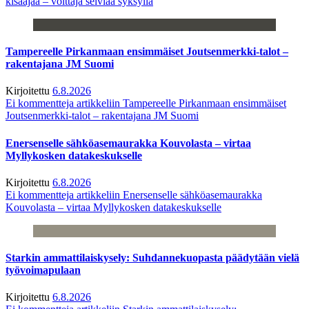
kisaajaa – voittaja selviää syksyllä
Tampereelle Pirkanmaan ensimmäiset Joutsenmerkki-talot –
rakentajana JM Suomi
Kirjoitettu
6.8.2026
Ei kommentteja
artikkeliin Tampereelle Pirkanmaan ensimmäiset
Joutsenmerkki-talot – rakentajana JM Suomi
Enersenselle sähköasemaurakka Kouvolasta – virtaa
Myllykosken datakeskukselle
Kirjoitettu
6.8.2026
Ei kommentteja
artikkeliin Enersenselle sähköasemaurakka
Kouvolasta – virtaa Myllykosken datakeskukselle
Starkin ammattilaiskysely: Suhdannekuopasta päädytään vielä
työvoimapulaan
Kirjoitettu
6.8.2026