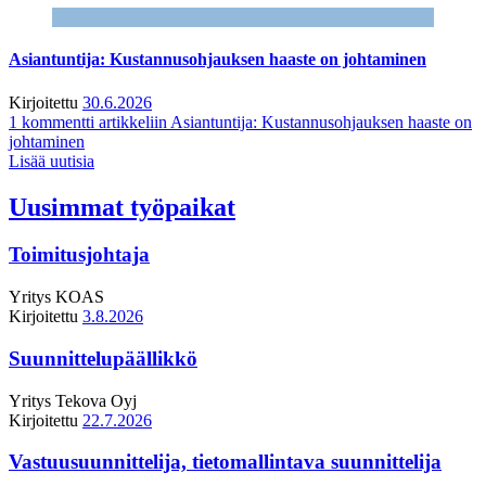
Asiantuntija: Kustannusohjauksen haaste on johtaminen
Kirjoitettu
30.6.2026
1 kommentti
artikkeliin Asiantuntija: Kustannusohjauksen haaste on
johtaminen
Lisää uutisia
Uusimmat työpaikat
Toimitusjohtaja
Yritys
KOAS
Kirjoitettu
3.8.2026
Suunnittelupäällikkö
Yritys
Tekova Oyj
Kirjoitettu
22.7.2026
Vastuusuunnittelija, tietomallintava suunnittelija