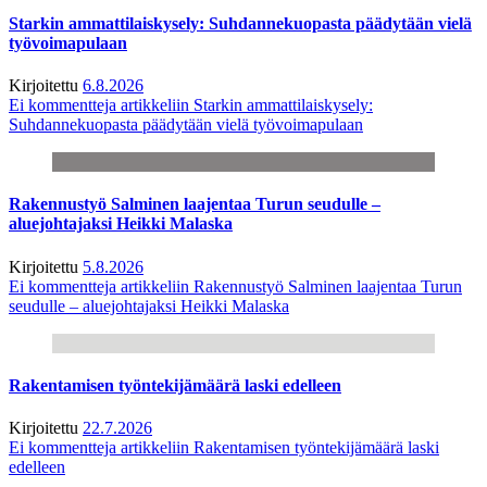
Starkin ammattilaiskysely: Suhdannekuopasta päädytään vielä
työvoimapulaan
Kirjoitettu
6.8.2026
Ei kommentteja
artikkeliin Starkin ammattilaiskysely:
Suhdannekuopasta päädytään vielä työvoimapulaan
Rakennustyö Salminen laajentaa Turun seudulle –
aluejohtajaksi Heikki Malaska
Kirjoitettu
5.8.2026
Ei kommentteja
artikkeliin Rakennustyö Salminen laajentaa Turun
seudulle – aluejohtajaksi Heikki Malaska
Rakentamisen työntekijämäärä laski edelleen
Kirjoitettu
22.7.2026
Ei kommentteja
artikkeliin Rakentamisen työntekijämäärä laski
edelleen