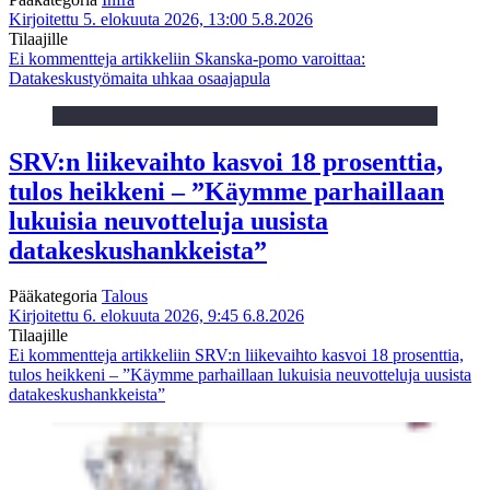
Kirjoitettu 5. elokuuta 2026, 13:00
5.8.2026
Tilaajille
Ei kommentteja
artikkeliin Skanska-pomo varoittaa:
Datakeskustyömaita uhkaa osaajapula
SRV:n liikevaihto kasvoi 18 prosenttia,
tulos heikkeni – ”Käymme parhaillaan
lukuisia neuvotteluja uusista
datakeskushankkeista”
Pääkategoria
Talous
Kirjoitettu 6. elokuuta 2026, 9:45
6.8.2026
Tilaajille
Ei kommentteja
artikkeliin SRV:n liikevaihto kasvoi 18 prosenttia,
tulos heikkeni – ”Käymme parhaillaan lukuisia neuvotteluja uusista
datakeskushankkeista”