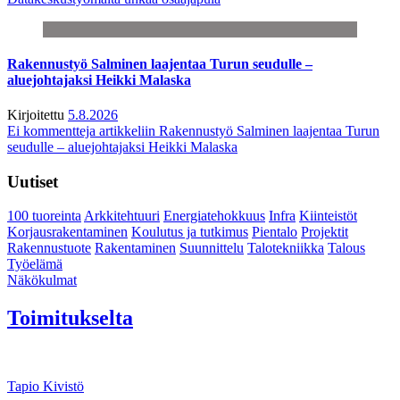
Rakennustyö Salminen laajentaa Turun seudulle –
aluejohtajaksi Heikki Malaska
Kirjoitettu
5.8.2026
Ei kommentteja
artikkeliin Rakennustyö Salminen laajentaa Turun
seudulle – aluejohtajaksi Heikki Malaska
Uutiset
100 tuoreinta
Arkkitehtuuri
Energiatehokkuus
Infra
Kiinteistöt
Korjausrakentaminen
Koulutus ja tutkimus
Pientalo
Projektit
Rakennustuote
Rakentaminen
Suunnittelu
Talotekniikka
Talous
Työelämä
Näkökulmat
Toimitukselta
Tapio Kivistö