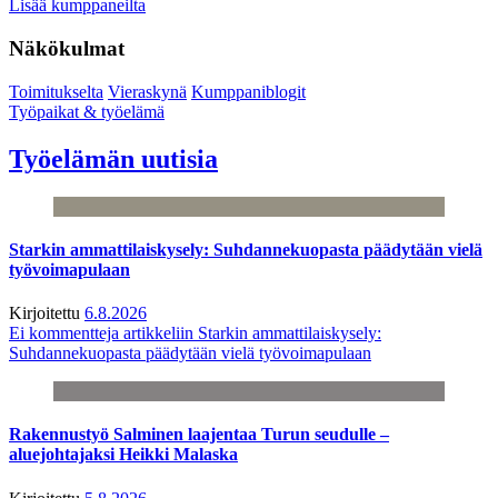
Lisää kumppaneilta
Näkökulmat
Toimitukselta
Vieraskynä
Kumppaniblogit
Työpaikat & työelämä
Työelämän uutisia
Starkin ammattilaiskysely: Suhdannekuopasta päädytään vielä
työvoimapulaan
Kirjoitettu
6.8.2026
Ei kommentteja
artikkeliin Starkin ammattilaiskysely:
Suhdannekuopasta päädytään vielä työvoimapulaan
Rakennustyö Salminen laajentaa Turun seudulle –
aluejohtajaksi Heikki Malaska