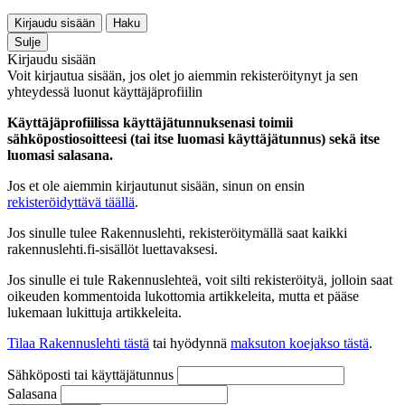
Kirjaudu sisään
Haku
Sulje
Kirjaudu sisään
Voit kirjautua sisään, jos olet jo aiemmin rekisteröitynyt ja sen
yhteydessä luonut käyttäjäprofiilin
Käyttäjäprofiilissa käyttäjätunnuksenasi toimii
sähköpostiosoitteesi (tai itse luomasi käyttäjätunnus) sekä itse
luomasi salasana.
Jos et ole aiemmin kirjautunut sisään, sinun on ensin
rekisteröidyttävä täällä
.
Jos sinulle tulee Rakennuslehti, rekisteröitymällä saat kaikki
rakennuslehti.fi-sisällöt luettavaksesi.
Jos sinulle ei tule Rakennuslehteä, voit silti rekisteröityä, jolloin saat
oikeuden kommentoida lukottomia artikkeleita, mutta et pääse
lukemaan lukittuja artikkeleita.
Tilaa Rakennuslehti tästä
tai hyödynnä
maksuton koejakso tästä
.
Sähköposti tai käyttäjätunnus
Salasana