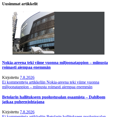
Uusimmat artikkelit
Nokia-areena teki viime vuonna miljoonatappion – miinusta
roimasti aiempaa enemmän
Kirjoitettu
7.8.2026
Ei kommentteja
artikkeliin Nokia-areena teki viime vuonna
miljoonatappion – miinusta roimasti aiempaa enemmän
Betolarin hallitukseen puolustusalan osaamista – Dahlbom
jatkaa puheenjohtajana
Kirjoitettu
7.8.2026
Ei kommentteja
artikkeliin Betolarin hallitukseen puolustusalan