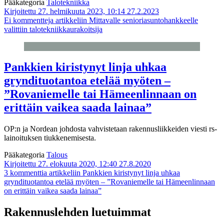
Pääkategoria
Talotekniikka
Kirjoitettu 27. helmikuuta 2023, 10:14
27.2.2023
Ei kommentteja
artikkeliin Mittavalle senioriasuntohankkeelle
valittiin talotekniikkaurakoitsija
Pankkien kiristynyt linja uhkaa
gryndituotantoa etelää myöten –
”Rovaniemelle tai Hämeenlinnaan on
erittäin vaikea saada lainaa”
OP:n ja Nordean johdosta vahvistetaan rakennusliikkeiden viesti rs-
lainoituksen tiukkenemisesta.
Pääkategoria
Talous
Kirjoitettu 27. elokuuta 2020, 12:40
27.8.2020
3 kommenttia
artikkeliin Pankkien kiristynyt linja uhkaa
gryndituotantoa etelää myöten – ”Rovaniemelle tai Hämeenlinnaan
on erittäin vaikea saada lainaa”
Rakennuslehden luetuimmat