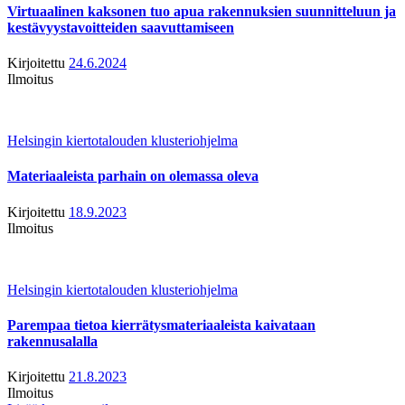
Virtuaalinen kaksonen tuo apua rakennuksien suunnitteluun ja
kestävyystavoitteiden saavuttamiseen
Kirjoitettu
24.6.2024
Ilmoitus
Helsingin kiertotalouden klusteriohjelma
Materiaaleista parhain on olemassa oleva
Kirjoitettu
18.9.2023
Ilmoitus
Helsingin kiertotalouden klusteriohjelma
Parempaa tietoa kierrätysmateriaaleista kaivataan
rakennusalalla
Kirjoitettu
21.8.2023
Ilmoitus