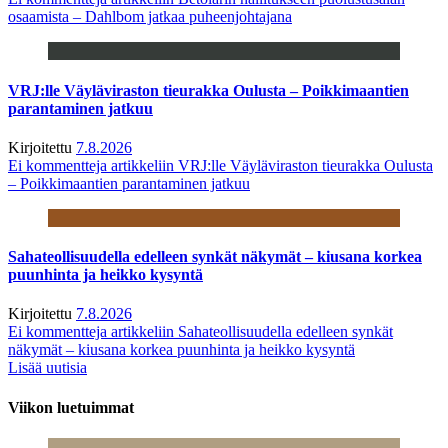
osaamista – Dahlbom jatkaa puheenjohtajana
VRJ:lle Väyläviraston tieurakka Oulusta – Poikkimaantien
parantaminen jatkuu
Kirjoitettu
7.8.2026
Ei kommentteja
artikkeliin VRJ:lle Väyläviraston tieurakka Oulusta
– Poikkimaantien parantaminen jatkuu
Sahateollisuudella edelleen synkät näkymät – kiusana korkea
puunhinta ja heikko kysyntä
Kirjoitettu
7.8.2026
Ei kommentteja
artikkeliin Sahateollisuudella edelleen synkät
näkymät – kiusana korkea puunhinta ja heikko kysyntä
Lisää uutisia
Viikon luetuimmat