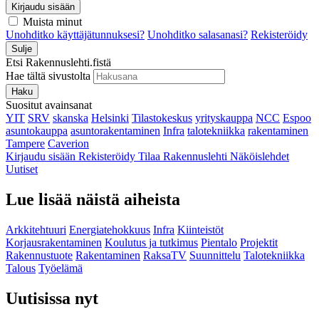
Kirjaudu sisään
Muista minut
Unohditko käyttäjätunnuksesi?
Unohditko salasanasi?
Rekisteröidy
Sulje
Etsi Rakennuslehti.fistä
Hae tältä sivustolta
Haku
Suositut avainsanat
YIT
SRV
skanska
Helsinki
Tilastokeskus
yrityskauppa
NCC
Espoo
asuntokauppa
asuntorakentaminen
Infra
talotekniikka
rakentaminen
Tampere
Caverion
Kirjaudu sisään
Rekisteröidy
Tilaa Rakennuslehti
Näköislehdet
Uutiset
Lue lisää näistä aiheista
Arkkitehtuuri
Energiatehokkuus
Infra
Kiinteistöt
Korjausrakentaminen
Koulutus ja tutkimus
Pientalo
Projektit
Rakennustuote
Rakentaminen
RaksaTV
Suunnittelu
Talotekniikka
Talous
Työelämä
Uutisissa nyt