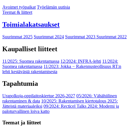
Avoimet työpaikat
Työelämän uutisia
Teemat & liitteet
Toimialakatsaukset
Suurimmat 2025
Suurimmat 2024
Suurimmat 2023
Suurimmat 2022
Kaupalliset liitteet
11/2025: Suomea rakentamassa
12/2024: INFRA-lehti
11/2024:
Suomea rakentamassa
11/2023: Jokka − Rakennusteollisuus RT:n
lehti kestävästä rakentamisesta
Tapahtumia
Urapolkuja-oppilaitoskiertue 2026-2027
05/2026: Vähähiilinen
rakentaminen & data
10/2025: Rakentamisen kiertotalous 2025:
Jätteistä materiaaleiksi
09/2024: Recticel Talks 2024: Moderni ja
paloturvallinen loiva katto
Teemat ja liitteet