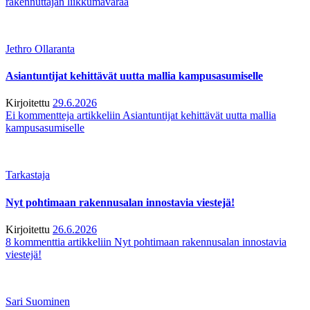
rakennuttajan liikkumavaraa
Jethro Ollaranta
Asiantuntijat kehittävät uutta mallia kampusasumiselle
Kirjoitettu
29.6.2026
Ei kommentteja
artikkeliin Asiantuntijat kehittävät uutta mallia
kampusasumiselle
Tarkastaja
Nyt pohtimaan rakennusalan innostavia viestejä!
Kirjoitettu
26.6.2026
8 kommenttia
artikkeliin Nyt pohtimaan rakennusalan innostavia
viestejä!
Sari Suominen