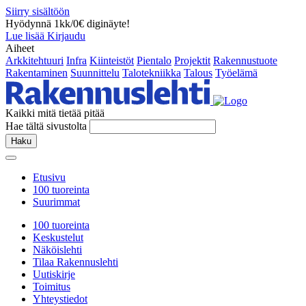
Siirry sisältöön
Hyödynnä 1kk/0€ diginäyte!
Lue lisää
Kirjaudu
Aiheet
Arkkitehtuuri
Infra
Kiinteistöt
Pientalo
Projektit
Rakennustuote
Rakentaminen
Suunnittelu
Talotekniikka
Talous
Työelämä
Kaikki mitä tietää pitää
Hae tältä sivustolta
Haku
Etusivu
100 tuoreinta
Suurimmat
100 tuoreinta
Keskustelut
Näköislehti
Tilaa Rakennuslehti
Uutiskirje
Toimitus
Yhteystiedot