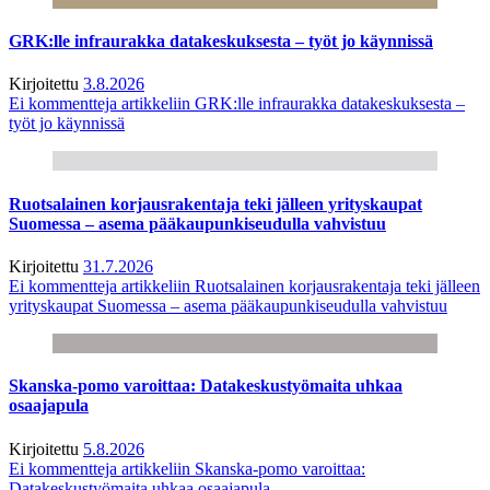
GRK:lle infraurakka datakeskuksesta – työt jo käynnissä
Kirjoitettu
3.8.2026
Ei kommentteja
artikkeliin GRK:lle infraurakka datakeskuksesta –
työt jo käynnissä
Ruotsalainen korjausrakentaja teki jälleen yrityskaupat
Suomessa – asema pääkaupunkiseudulla vahvistuu
Kirjoitettu
31.7.2026
Ei kommentteja
artikkeliin Ruotsalainen korjausrakentaja teki jälleen
yrityskaupat Suomessa – asema pääkaupunkiseudulla vahvistuu
Skanska-pomo varoittaa: Datakeskustyömaita uhkaa
osaajapula
Kirjoitettu
5.8.2026
Ei kommentteja
artikkeliin Skanska-pomo varoittaa:
Datakeskustyömaita uhkaa osaajapula