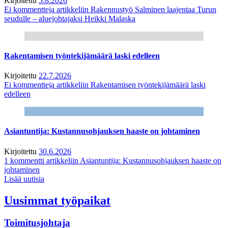
Kirjoitettu
5.8.2026
Ei kommentteja
artikkeliin Rakennustyö Salminen laajentaa Turun
seudulle – aluejohtajaksi Heikki Malaska
Rakentamisen työntekijämäärä laski edelleen
Kirjoitettu
22.7.2026
Ei kommentteja
artikkeliin Rakentamisen työntekijämäärä laski
edelleen
Asiantuntija: Kustannusohjauksen haaste on johtaminen
Kirjoitettu
30.6.2026
1 kommentti
artikkeliin Asiantuntija: Kustannusohjauksen haaste on
johtaminen
Lisää uutisia
Uusimmat työpaikat
Toimitusjohtaja