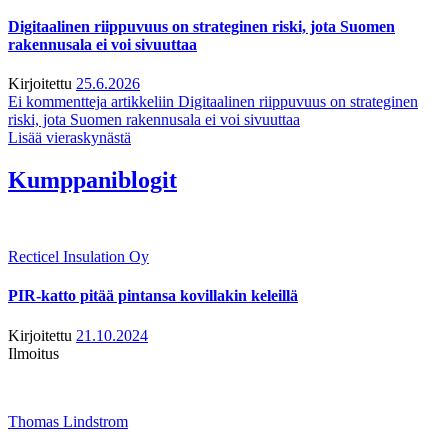
Digitaalinen riippuvuus on strateginen riski, jota Suomen
rakennusala ei voi sivuuttaa
Kirjoitettu
25.6.2026
Ei kommentteja
artikkeliin Digitaalinen riippuvuus on strateginen
riski, jota Suomen rakennusala ei voi sivuuttaa
Lisää vieraskynästä
Kumppaniblogit
Recticel Insulation Oy
PIR-katto pitää pintansa kovillakin keleillä
Kirjoitettu
21.10.2024
Ilmoitus
Thomas Lindstrom