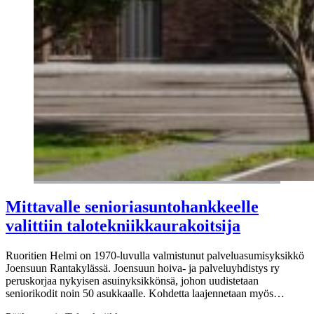
Mittavalle senioriasuntohankkeelle
valittiin talotekniikkaurakoitsija
Ruoritien Helmi on 1970-luvulla valmistunut palveluasumisyksikkö
Joensuun Rantakylässä. Joensuun hoiva- ja palveluyhdistys ry
peruskorjaa nykyisen asuinyksikkönsä, johon uudistetaan
seniorikodit noin 50 asukkaalle. Kohdetta laajennetaan myös…