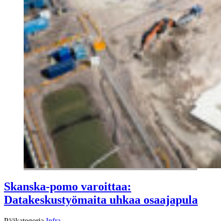
Skanska-pomo varoittaa:
Datakeskustyömaita uhkaa osaajapula
Pääkategoria
Infra