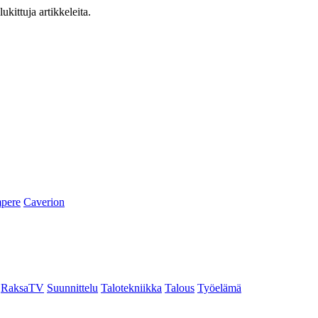
ukittuja artikkeleita.
pere
Caverion
RaksaTV
Suunnittelu
Talotekniikka
Talous
Työelämä