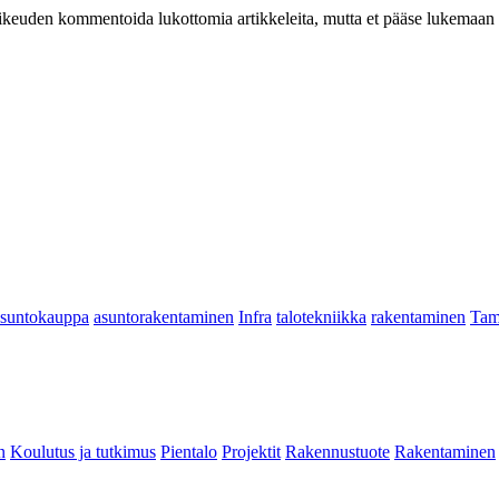
at oikeuden kommentoida lukottomia artikkeleita, mutta et pääse lukemaan l
asuntokauppa
asuntorakentaminen
Infra
talotekniikka
rakentaminen
Tam
n
Koulutus ja tutkimus
Pientalo
Projektit
Rakennustuote
Rakentaminen