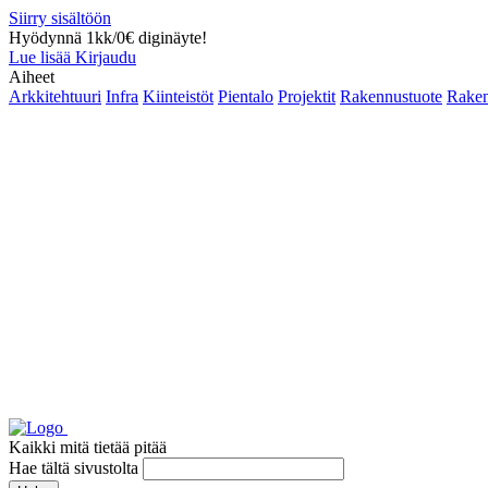
Siirry sisältöön
Hyödynnä 1kk/0€ diginäyte!
Lue lisää
Kirjaudu
Aiheet
Arkkitehtuuri
Infra
Kiinteistöt
Pientalo
Projektit
Rakennustuote
Raken
Kaikki mitä tietää pitää
Hae tältä sivustolta