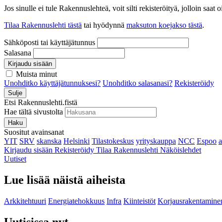
Jos sinulle ei tule Rakennuslehteä, voit silti rekisteröityä, jolloin sa
Tilaa Rakennuslehti tästä
tai hyödynnä
maksuton koejakso tästä
.
Sähköposti tai käyttäjätunnus
Salasana
Kirjaudu sisään
Muista minut
Unohditko käyttäjätunnuksesi?
Unohditko salasanasi?
Rekisteröidy
Sulje
Etsi Rakennuslehti.fistä
Hae tältä sivustolta
Haku
Suositut avainsanat
YIT
SRV
skanska
Helsinki
Tilastokeskus
yrityskauppa
NCC
Espoo
Kirjaudu sisään
Rekisteröidy
Tilaa Rakennuslehti
Näköislehdet
Uutiset
Lue lisää näistä aiheista
Arkkitehtuuri
Energiatehokkuus
Infra
Kiinteistöt
Korjausrakentamine
Uutisissa nyt