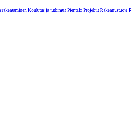
srakentaminen
Koulutus ja tutkimus
Pientalo
Projektit
Rakennustuote
R