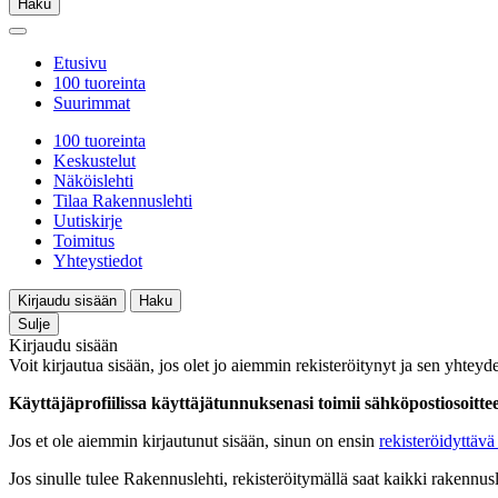
Haku
Etusivu
100 tuoreinta
Suurimmat
100 tuoreinta
Keskustelut
Näköislehti
Tilaa Rakennuslehti
Uutiskirje
Toimitus
Yhteystiedot
Kirjaudu sisään
Haku
Sulje
Kirjaudu sisään
Voit kirjautua sisään, jos olet jo aiemmin rekisteröitynyt ja sen yhteyde
Käyttäjäprofiilissa käyttäjätunnuksenasi toimii sähköpostiosoittees
Jos et ole aiemmin kirjautunut sisään, sinun on ensin
rekisteröidyttävä 
Jos sinulle tulee Rakennuslehti, rekisteröitymällä saat kaikki rakennusle