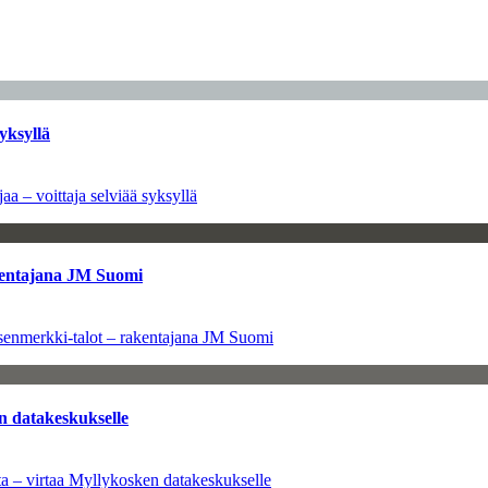
yksyllä
aa – voittaja selviää syksyllä
kentajana JM Suomi
senmerkki-talot – rakentajana JM Suomi
n datakeskukselle
a – virtaa Myllykosken datakeskukselle