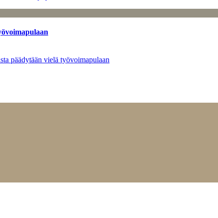
työvoimapulaan
asta päädytään vielä työvoimapulaan