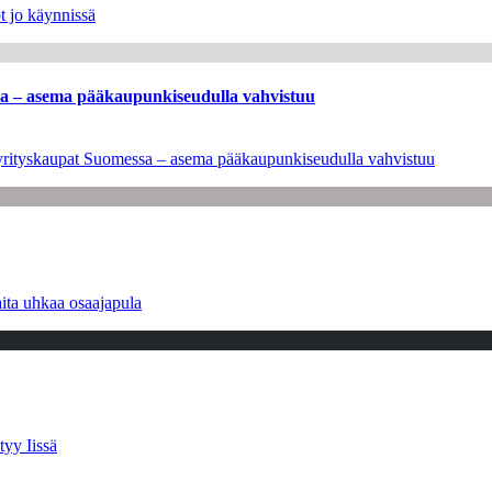
t jo käynnissä
ssa – asema pääkaupunkiseudulla vahvistuu
en yrityskaupat Suomessa – asema pääkaupunkiseudulla vahvistuu
ita uhkaa osaajapula
tyy Iissä