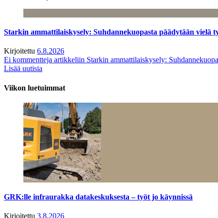
Starkin ammattilaiskysely: Suhdannekuopasta päädytään vielä 
Kirjoitettu
6.8.2026
Ei kommentteja
artikkeliin Starkin ammattilaiskysely: Suhdannekuop
Lisää uutisia
Viikon luetuimmat
GRK:lle infraurakka datakeskuksesta – työt jo käynnissä
Kirjoitettu
3.8.2026