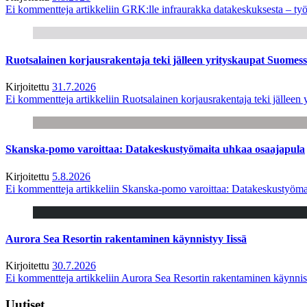
Ei kommentteja
artikkeliin GRK:lle infraurakka datakeskuksesta – työ
Ruotsalainen korjausrakentaja teki jälleen yrityskaupat Suome
Kirjoitettu
31.7.2026
Ei kommentteja
artikkeliin Ruotsalainen korjausrakentaja teki jälle
Skanska-pomo varoittaa: Datakeskustyömaita uhkaa osaajapula
Kirjoitettu
5.8.2026
Ei kommentteja
artikkeliin Skanska-pomo varoittaa: Datakeskustyöma
Aurora Sea Resortin rakentaminen käynnistyy Iissä
Kirjoitettu
30.7.2026
Ei kommentteja
artikkeliin Aurora Sea Resortin rakentaminen käynnis
Uutiset