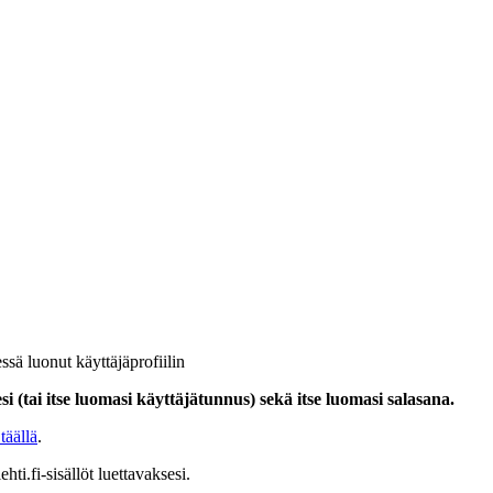
ssä luonut käyttäjäprofiilin
i (tai itse luomasi käyttäjätunnus) sekä itse luomasi salasana.
täällä
.
hti.fi-sisällöt luettavaksesi.