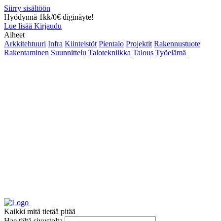
Siirry sisältöön
Hyödynnä 1kk/0€ diginäyte!
Lue lisää
Kirjaudu
Aiheet
Arkkitehtuuri
Infra
Kiinteistöt
Pientalo
Projektit
Rakennustuote
Rakentaminen
Suunnittelu
Talotekniikka
Talous
Työelämä
Kaikki mitä tietää pitää
Hae tältä sivustolta