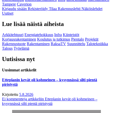
Tampere
Caverion
Kirjaudu sisään
Rekisteröidy
Tilaa Rakennuslehti
Näköislehdet
Uutiset
Lue lisää näistä aiheista
Arkkitehtuuri
Energiatehokkuus
Infra
Kiinteistöt
Korjausrakentaminen
Koulutus ja tutkimus
Pientalo
Projektit
Rakennustuote
Rakentaminen
RaksaTV
Suunnittelu
Talotekniikka
Talous
Työelämä
Uutisissa nyt
Uusimmat artikkelit
Etteplanin kevät oli kohmeinen – kysynnässä silti pientä
piristystä
Kirjoitettu
5.8.2026
Ei kommentteja
artikkeliin Etteplanin kevät oli kohmeinen –
kysynnässä silti pientä piristystä