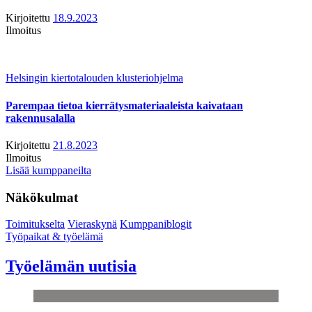
Kirjoitettu
18.9.2023
Ilmoitus
Helsingin kiertotalouden klusteriohjelma
Parempaa tietoa kierrätysmateriaaleista kaivataan
rakennusalalla
Kirjoitettu
21.8.2023
Ilmoitus
Lisää kumppaneilta
Näkökulmat
Toimitukselta
Vieraskynä
Kumppaniblogit
Työpaikat & työelämä
Työelämän uutisia