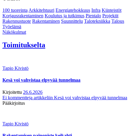
100 tuoreinta
Arkkitehtuuri
Energiatehokkuus
Infra
Kiinteistöt
Korjausrakentaminen
Koulutus ja tutkimus
Pientalo
Projektit
Rakennustuote
Rakentaminen
Suunnittelu
Talotekniikka
Talous
Työelämä
Näkökulmat
Toimitukselta
Tapio Kivistö
Kesä voi vahvistaa elpyvää tunnelmaa
Kirjoitettu
26.6.2026
Ei kommentteja
artikkeliin Kesä voi vahvistaa elpyvää tunnelmaa
Pääkirjoitus
Tapio Kivistö
Rakentamisen painopiste keikahti