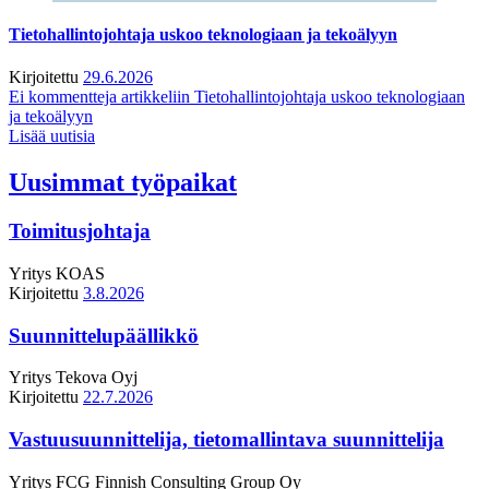
Tietohallintojohtaja uskoo teknologiaan ja tekoälyyn
Kirjoitettu
29.6.2026
Ei kommentteja
artikkeliin Tietohallintojohtaja uskoo teknologiaan
ja tekoälyyn
Lisää uutisia
Uusimmat työpaikat
Toimitusjohtaja
Yritys
KOAS
Kirjoitettu
3.8.2026
Suunnittelupäällikkö
Yritys
Tekova Oyj
Kirjoitettu
22.7.2026
Vastuusuunnittelija, tietomallintava suunnittelija
Yritys
FCG Finnish Consulting Group Oy