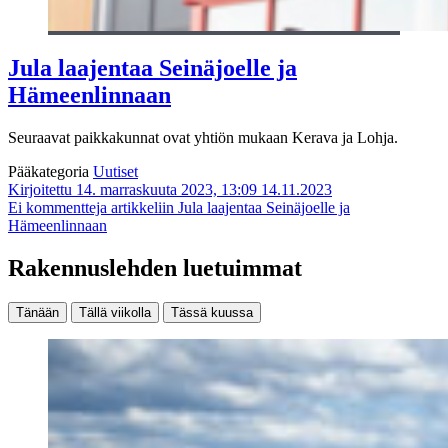
Jula laajentaa Seinäjoelle ja
Hämeenlinnaan
Seuraavat paikkakunnat ovat yhtiön mukaan Kerava ja Lohja.
Pääkategoria
Uutiset
Kirjoitettu 14. marraskuuta 2023, 13:09
14.11.2023
Ei kommentteja
artikkeliin Jula laajentaa Seinäjoelle ja
Hämeenlinnaan
Rakennuslehden luetuimmat
Tänään
Tällä viikolla
Tässä kuussa