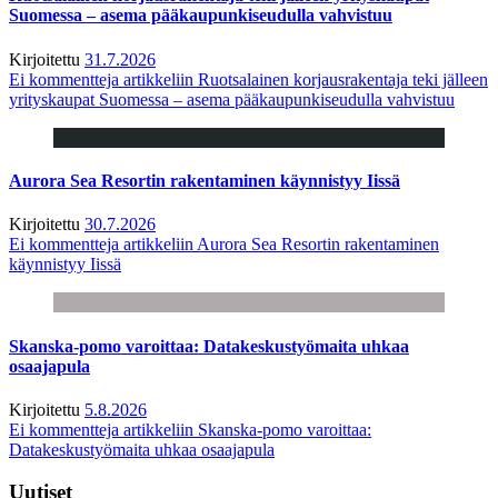
Suomessa – asema pääkaupunkiseudulla vahvistuu
Kirjoitettu
31.7.2026
Ei kommentteja
artikkeliin Ruotsalainen korjausrakentaja teki jälleen
yrityskaupat Suomessa – asema pääkaupunkiseudulla vahvistuu
Aurora Sea Resortin rakentaminen käynnistyy Iissä
Kirjoitettu
30.7.2026
Ei kommentteja
artikkeliin Aurora Sea Resortin rakentaminen
käynnistyy Iissä
Skanska-pomo varoittaa: Datakeskustyömaita uhkaa
osaajapula
Kirjoitettu
5.8.2026
Ei kommentteja
artikkeliin Skanska-pomo varoittaa:
Datakeskustyömaita uhkaa osaajapula
Uutiset