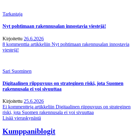
Tarkastaja
Nyt pohtimaan rakennusalan innostavia viestejä!
Kirjoitettu
26.6.2026
8 kommenttia
artikkeliin Nyt pohtimaan rakennusalan innostavia
viestejä!
Sari Suominen
Digitaalinen riippuvuus on strateginen riski, jota Suomen
rakennusala ei voi sivuuttaa
Kirjoitettu
25.6.2026
Ei kommentteja
artikkeliin Digitaalinen riippuvuus on strateginen
riski, jota Suomen rakennusala ei voi sivuuttaa
Lisää vieraskynästä
Kumppaniblogit