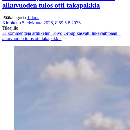
alkuvuoden tulos otti takapakkia
Pääkategoria
Talous
Kirjoitettu 5. elokuuta 2026, 8:59
5.8.2026
Tilaajille
Ei kommentteja
artikkeliin Toivo Group kasvatti liikevaihtoaan –
alkuvuoden tulos otti takapakkia