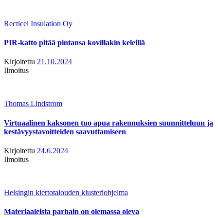
Recticel Insulation Oy
PIR-katto pitää pintansa kovillakin keleillä
Kirjoitettu
21.10.2024
Ilmoitus
Thomas Lindstrom
Virtuaalinen kaksonen tuo apua rakennuksien suunnitteluun ja
kestävyystavoitteiden saavuttamiseen
Kirjoitettu
24.6.2024
Ilmoitus
Helsingin kiertotalouden klusteriohjelma
Materiaaleista parhain on olemassa oleva