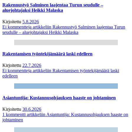
Rakennustyö Salminen laajentaa Turun seudulle –
aluejohtajaksi Heikki Malaska
Kirjoitettu
5.8.2026
Ei kommentteja
artikkeliin Rakennustyö Salminen laajentaa Turun
seudulle – aluejohtajaksi Heikki Malaska
Rakentamisen työntekijämäärä laski edelleen
Kirjoitettu
22.7.2026
Ei kommentteja
artikkeliin Rakentamisen työntekijämäärä laski
edelleen
Asiantuntija: Kustannusohjauksen haaste on johtaminen
Kirjoitettu
30.6.2026
1 kommentti
artikkeliin Asiantuntija: Kustannusohjauksen haaste on
johtaminen