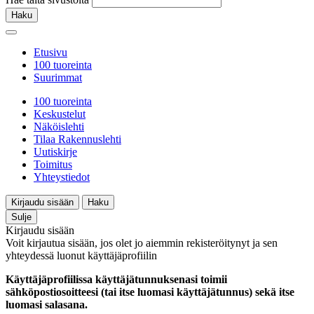
Haku
Etusivu
100 tuoreinta
Suurimmat
100 tuoreinta
Keskustelut
Näköislehti
Tilaa Rakennuslehti
Uutiskirje
Toimitus
Yhteystiedot
Kirjaudu sisään
Haku
Sulje
Kirjaudu sisään
Voit kirjautua sisään, jos olet jo aiemmin rekisteröitynyt ja sen
yhteydessä luonut käyttäjäprofiilin
Käyttäjäprofiilissa käyttäjätunnuksenasi toimii
sähköpostiosoitteesi (tai itse luomasi käyttäjätunnus) sekä itse
luomasi salasana.