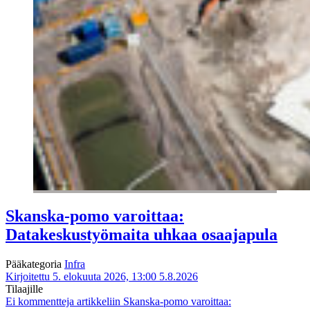
Skanska-pomo varoittaa:
Datakeskustyömaita uhkaa osaajapula
Pääkategoria
Infra
Kirjoitettu 5. elokuuta 2026, 13:00
5.8.2026
Tilaajille
Ei kommentteja
artikkeliin Skanska-pomo varoittaa: