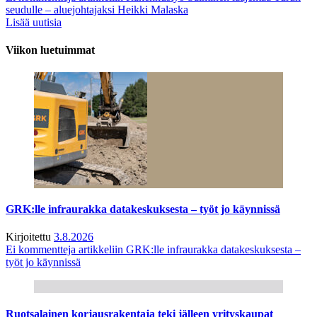
seudulle – aluejohtajaksi Heikki Malaska
Lisää uutisia
Viikon luetuimmat
GRK:lle infraurakka datakeskuksesta – työt jo käynnissä
Kirjoitettu
3.8.2026
Ei kommentteja
artikkeliin GRK:lle infraurakka datakeskuksesta –
työt jo käynnissä
Ruotsalainen korjausrakentaja teki jälleen yrityskaupat