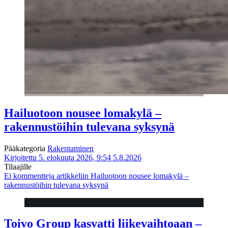
Hailuotoon nousee lomakylä –
rakennustöihin tulevana syksynä
Pääkategoria
Rakentaminen
Kirjoitettu 5. elokuuta 2026, 9:54
5.8.2026
Tilaajille
Ei kommentteja
artikkeliin Hailuotoon nousee lomakylä –
rakennustöihin tulevana syksynä
Toivo Group kasvatti liikevaihtoaan –