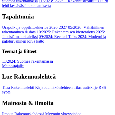
Suomea rakentamassa
11/2023: Jokka − Rakennusteollisuus RT:n
lehti kestävästä rakentamisesta
Tapahtumia
Urapolkuja-oppilaitoskiertue 2026-2027
05/2026: Vähähiilinen
rakentaminen & data
10/2025: Rakentamisen kiertotalous 2025:
Jätteistä materiaaleiksi
09/2024: Recticel Talks 2024: Moderni ja
paloturvallinen loiva katto
Teemat ja liitteet
11/2024: Suomea rakentamassa
Mainostajalle
Lue Rakennuslehteä
Tilaa Rakennuslehti
Kirjaudu näköislehteen
Tilaa uutiskirje
RSS-
syöte
Mainosta & ilmoita
Ilmoita Rakennuslehdessä
Myynnin yhteystiedot