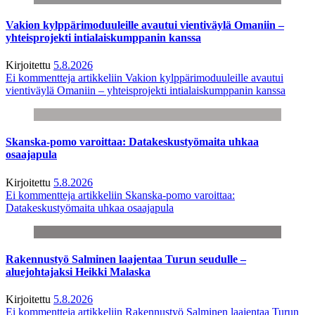
Vakion kylppärimoduuleille avautui vientiväylä Omaniin –
yhteisprojekti intialaiskumppanin kanssa
Kirjoitettu
5.8.2026
Ei kommentteja
artikkeliin Vakion kylppärimoduuleille avautui
vientiväylä Omaniin – yhteisprojekti intialaiskumppanin kanssa
Skanska-pomo varoittaa: Datakeskustyömaita uhkaa
osaajapula
Kirjoitettu
5.8.2026
Ei kommentteja
artikkeliin Skanska-pomo varoittaa:
Datakeskustyömaita uhkaa osaajapula
Rakennustyö Salminen laajentaa Turun seudulle –
aluejohtajaksi Heikki Malaska
Kirjoitettu
5.8.2026
Ei kommentteja
artikkeliin Rakennustyö Salminen laajentaa Turun