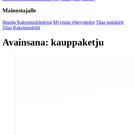
Mainostajalle
Ilmoita Rakennuslehdessä
Myynnin yhteystiedot
Tilaa uutiskirje
Tilaa Rakennuslehti
Avainsana:
kauppaketju