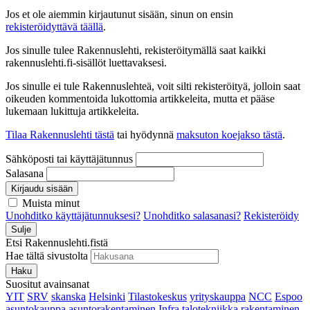
Jos et ole aiemmin kirjautunut sisään, sinun on ensin
rekisteröidyttävä täällä
.
Jos sinulle tulee Rakennuslehti, rekisteröitymällä saat kaikki
rakennuslehti.fi-sisällöt luettavaksesi.
Jos sinulle ei tule Rakennuslehteä, voit silti rekisteröityä, jolloin saat
oikeuden kommentoida lukottomia artikkeleita, mutta et pääse
lukemaan lukittuja artikkeleita.
Tilaa Rakennuslehti tästä
tai hyödynnä
maksuton koejakso tästä
.
Sähköposti tai käyttäjätunnus
Salasana
Kirjaudu sisään
Muista minut
Unohditko käyttäjätunnuksesi?
Unohditko salasanasi?
Rekisteröidy
Sulje
Etsi Rakennuslehti.fistä
Hae tältä sivustolta
Haku
Suositut avainsanat
YIT
SRV
skanska
Helsinki
Tilastokeskus
yrityskauppa
NCC
Espoo
asuntokauppa
asuntorakentaminen
Infra
talotekniikka
rakentaminen