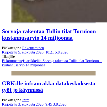
Sorvoja rakentaa Tullin tilat Tornioon –
kustannusarvio 14 miljoonaa
Pääkategoria
Rakentaminen
Kirjoitettu 5. elokuuta 2026, 10:21
5.8.2026
Tilaajille
Ei kommentteja
artikkeliin Sorvoja rakentaa Tullin tilat Tornioon –
kustannusarvio 14 miljoonaa
GRK:lle infraurakka datakeskuksesta –
työt jo käynnissä
Pääkategoria
Infra
Kirjoitettu 3. elokuuta 2026, 9:45
3.8.2026