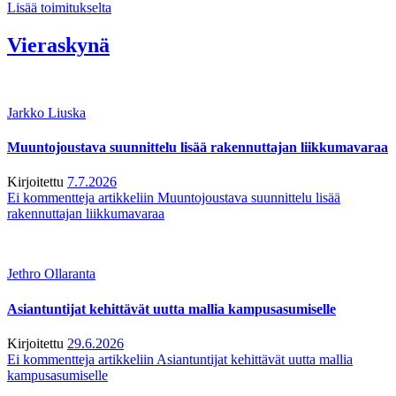
Lisää toimitukselta
Vieraskynä
Jarkko Liuska
Muuntojoustava suunnittelu lisää rakennuttajan liikkumavaraa
Kirjoitettu
7.7.2026
Ei kommentteja
artikkeliin Muuntojoustava suunnittelu lisää
rakennuttajan liikkumavaraa
Jethro Ollaranta
Asiantuntijat kehittävät uutta mallia kampusasumiselle
Kirjoitettu
29.6.2026
Ei kommentteja
artikkeliin Asiantuntijat kehittävät uutta mallia
kampusasumiselle