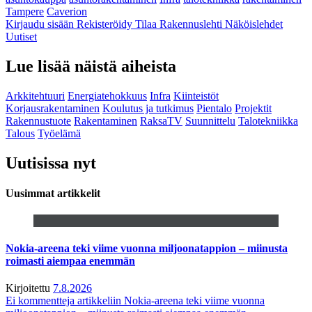
Tampere
Caverion
Kirjaudu sisään
Rekisteröidy
Tilaa Rakennuslehti
Näköislehdet
Uutiset
Lue lisää näistä aiheista
Arkkitehtuuri
Energiatehokkuus
Infra
Kiinteistöt
Korjausrakentaminen
Koulutus ja tutkimus
Pientalo
Projektit
Rakennustuote
Rakentaminen
RaksaTV
Suunnittelu
Talotekniikka
Talous
Työelämä
Uutisissa nyt
Uusimmat artikkelit
Nokia-areena teki viime vuonna miljoonatappion – miinusta
roimasti aiempaa enemmän
Kirjoitettu
7.8.2026
Ei kommentteja
artikkeliin Nokia-areena teki viime vuonna