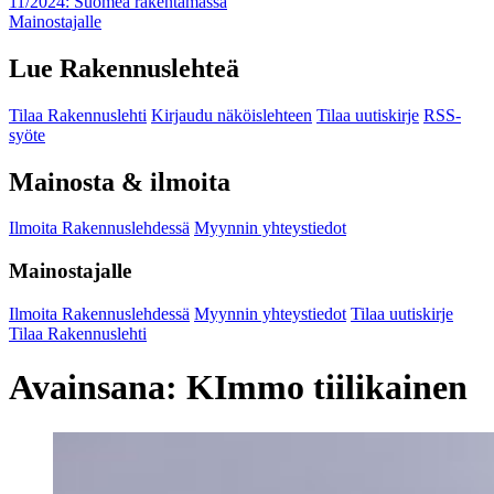
11/2024: Suomea rakentamassa
Mainostajalle
Lue Rakennuslehteä
Tilaa Rakennuslehti
Kirjaudu näköislehteen
Tilaa uutiskirje
RSS-
syöte
Mainosta & ilmoita
Ilmoita Rakennuslehdessä
Myynnin yhteystiedot
Mainostajalle
Ilmoita Rakennuslehdessä
Myynnin yhteystiedot
Tilaa uutiskirje
Tilaa Rakennuslehti
Avainsana:
KImmo tiilikainen