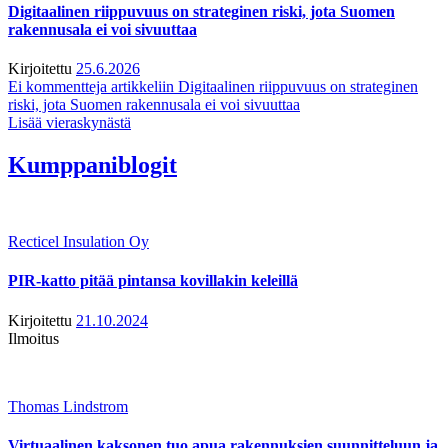
Digitaalinen riippuvuus on strateginen riski, jota Suomen
rakennusala ei voi sivuuttaa
Kirjoitettu
25.6.2026
Ei kommentteja
artikkeliin Digitaalinen riippuvuus on strateginen
riski, jota Suomen rakennusala ei voi sivuuttaa
Lisää vieraskynästä
Kumppaniblogit
Recticel Insulation Oy
PIR-katto pitää pintansa kovillakin keleillä
Kirjoitettu
21.10.2024
Ilmoitus
Thomas Lindstrom
Virtuaalinen kaksonen tuo apua rakennuksien suunnitteluun ja