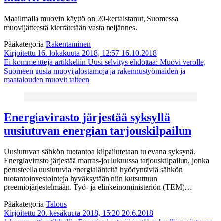
Maailmalla muovin käyttö on 20-kertaistanut, Suomessa
muovijätteestä kierrätetään vasta neljännes.
Pääkategoria
Rakentaminen
Kirjoitettu 16. lokakuuta 2018, 12:57
16.10.2018
Ei kommentteja
artikkeliin Uusi selvitys ehdottaa: Muovi verolle,
Suomeen uusia muovijalostamoja ja rakennustyömaiden ja
maatalouden muovit talteen
Energiavirasto järjestää syksyllä
uusiutuvan energian tarjouskilpailun
Uusiutuvan sähkön tuotantoa kilpailutetaan tulevana syksynä.
Energiavirasto järjestää marras-joulukuussa tarjouskilpailun, jonka
perusteella uusiutuvia energialähteitä hyödyntäviä sähkön
tuotantoinvestointeja hyväksytään niin kutsuttuun
preemiojärjestelmään. Työ- ja elinkeinoministeriön (TEM)…
Pääkategoria
Talous
Kirjoitettu 20. kesäkuuta 2018, 15:20
20.6.2018