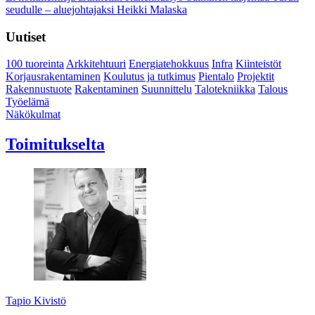
seudulle – aluejohtajaksi Heikki Malaska
Uutiset
100 tuoreinta
Arkkitehtuuri
Energiatehokkuus
Infra
Kiinteistöt
Korjausrakentaminen
Koulutus ja tutkimus
Pientalo
Projektit
Rakennustuote
Rakentaminen
Suunnittelu
Talotekniikka
Talous
Työelämä
Näkökulmat
Toimitukselta
Tapio Kivistö