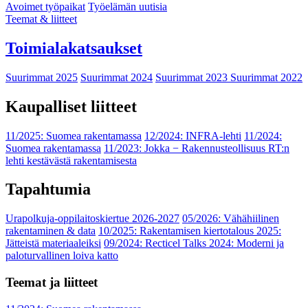
Avoimet työpaikat
Työelämän uutisia
Teemat & liitteet
Toimialakatsaukset
Suurimmat 2025
Suurimmat 2024
Suurimmat 2023
Suurimmat 2022
Kaupalliset liitteet
11/2025: Suomea rakentamassa
12/2024: INFRA-lehti
11/2024:
Suomea rakentamassa
11/2023: Jokka − Rakennusteollisuus RT:n
lehti kestävästä rakentamisesta
Tapahtumia
Urapolkuja-oppilaitoskiertue 2026-2027
05/2026: Vähähiilinen
rakentaminen & data
10/2025: Rakentamisen kiertotalous 2025:
Jätteistä materiaaleiksi
09/2024: Recticel Talks 2024: Moderni ja
paloturvallinen loiva katto
Teemat ja liitteet