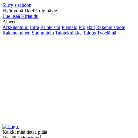
Siirry sisältöön
Hyödynnä 1kk/0€ diginäyte!
Lue lisää
Kirjaudu
Aiheet
Arkkitehtuuri
Infra
Kiinteistöt
Pientalo
Projektit
Rakennustuote
Rakentaminen
Suunnittelu
Talotekniikka
Talous
Työelämä
Kaikki mitä tietää pitää
Hae tältä sivustolta