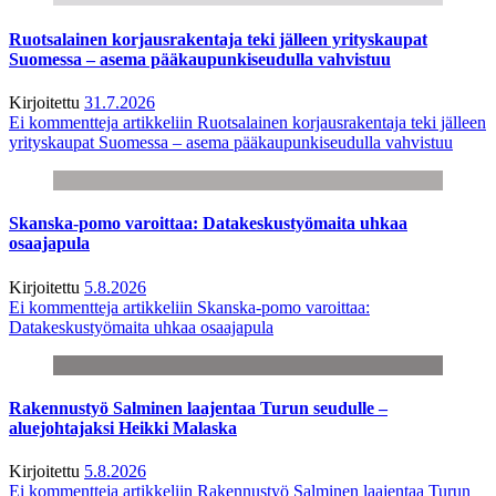
Ruotsalainen korjausrakentaja teki jälleen yrityskaupat
Suomessa – asema pääkaupunkiseudulla vahvistuu
Kirjoitettu
31.7.2026
Ei kommentteja
artikkeliin Ruotsalainen korjausrakentaja teki jälleen
yrityskaupat Suomessa – asema pääkaupunkiseudulla vahvistuu
Skanska-pomo varoittaa: Datakeskustyömaita uhkaa
osaajapula
Kirjoitettu
5.8.2026
Ei kommentteja
artikkeliin Skanska-pomo varoittaa:
Datakeskustyömaita uhkaa osaajapula
Rakennustyö Salminen laajentaa Turun seudulle –
aluejohtajaksi Heikki Malaska
Kirjoitettu
5.8.2026
Ei kommentteja
artikkeliin Rakennustyö Salminen laajentaa Turun