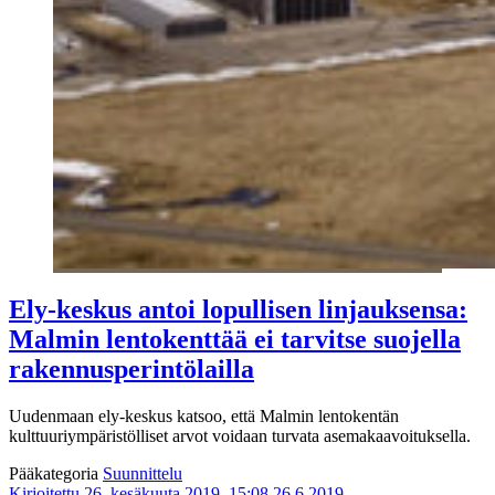
Ely-keskus antoi lopullisen linjauksensa:
Malmin lentokenttää ei tarvitse suojella
rakennusperintölailla
Uudenmaan ely-keskus katsoo, että Malmin lentokentän
kulttuuriympäristölliset arvot voidaan turvata asemakaavoituksella.
Pääkategoria
Suunnittelu
Kirjoitettu 26. kesäkuuta 2019, 15:08
26.6.2019