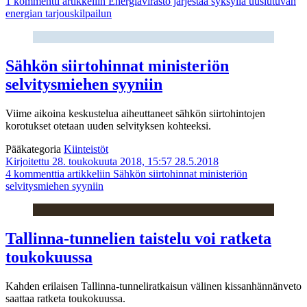
1 kommentti
artikkeliin Energiavirasto järjestää syksyllä uusiutuvan
energian tarjouskilpailun
Sähkön siirtohinnat ministeriön
selvitysmiehen syyniin
Viime aikoina keskustelua aiheuttaneet sähkön siirtohintojen
korotukset otetaan uuden selvityksen kohteeksi.
Pääkategoria
Kiinteistöt
Kirjoitettu 28. toukokuuta 2018, 15:57
28.5.2018
4 kommenttia
artikkeliin Sähkön siirtohinnat ministeriön
selvitysmiehen syyniin
Tallinna-tunnelien taistelu voi ratketa
toukokuussa
Kahden erilaisen Tallinna-tunneliratkaisun välinen kissanhännänveto
saattaa ratketa toukokuussa.