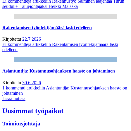
Ei kommentteja
artikkeliin Rakennustyö Salminen laajentaa Turun
seudulle – aluejohtajaksi Heikki Malaska
Rakentamisen työntekijämäärä laski edelleen
Kirjoitettu
22.7.2026
Ei kommentteja
artikkeliin Rakentamisen työntekijämäärä laski
edelleen
Asiantuntija: Kustannusohjauksen haaste on johtaminen
Kirjoitettu
30.6.2026
1 kommentti
artikkeliin Asiantuntija: Kustannusohjauksen haaste on
johtaminen
Lisää uutisia
Uusimmat työpaikat
Toimitusjohtaja