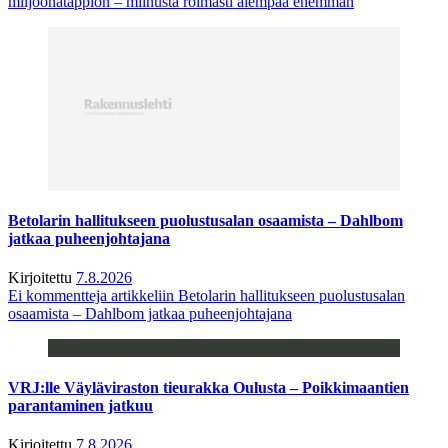
miljoonatappion – miinusta roimasti aiempaa enemmän
Betolarin hallitukseen puolustusalan osaamista – Dahlbom
jatkaa puheenjohtajana
Kirjoitettu
7.8.2026
Ei kommentteja
artikkeliin Betolarin hallitukseen puolustusalan
osaamista – Dahlbom jatkaa puheenjohtajana
VRJ:lle Väyläviraston tieurakka Oulusta – Poikkimaantien
parantaminen jatkuu
Kirjoitettu
7.8.2026