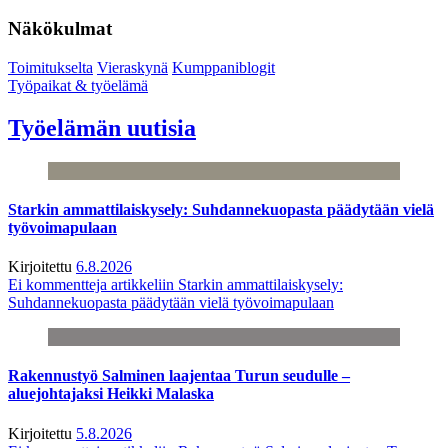
Näkökulmat
Toimitukselta
Vieraskynä
Kumppaniblogit
Työpaikat & työelämä
Työelämän uutisia
Starkin ammattilaiskysely: Suhdannekuopasta päädytään vielä
työvoimapulaan
Kirjoitettu
6.8.2026
Ei kommentteja
artikkeliin Starkin ammattilaiskysely:
Suhdannekuopasta päädytään vielä työvoimapulaan
Rakennustyö Salminen laajentaa Turun seudulle –
aluejohtajaksi Heikki Malaska
Kirjoitettu
5.8.2026