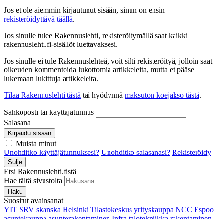
Jos et ole aiemmin kirjautunut sisään, sinun on ensin
rekisteröidyttävä täällä
.
Jos sinulle tulee Rakennuslehti, rekisteröitymällä saat kaikki
rakennuslehti.fi-sisällöt luettavaksesi.
Jos sinulle ei tule Rakennuslehteä, voit silti rekisteröityä, jolloin saat
oikeuden kommentoida lukottomia artikkeleita, mutta et pääse
lukemaan lukittuja artikkeleita.
Tilaa Rakennuslehti tästä
tai hyödynnä
maksuton koejakso tästä
.
Sähköposti tai käyttäjätunnus
Salasana
Kirjaudu sisään
Muista minut
Unohditko käyttäjätunnuksesi?
Unohditko salasanasi?
Rekisteröidy
Sulje
Etsi Rakennuslehti.fistä
Hae tältä sivustolta
Haku
Suositut avainsanat
YIT
SRV
skanska
Helsinki
Tilastokeskus
yrityskauppa
NCC
Espoo
asuntokauppa
asuntorakentaminen
Infra
talotekniikka
rakentaminen