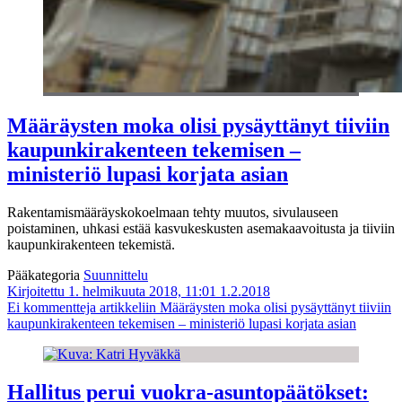
Määräysten moka olisi pysäyttänyt tiiviin
kaupunkirakenteen tekemisen –
ministeriö lupasi korjata asian
Rakentamismääräyskokoelmaan tehty muutos, sivulauseen
poistaminen, uhkasi estää kasvukeskusten asemakaavoitusta ja tiiviin
kaupunkirakenteen tekemistä.
Pääkategoria
Suunnittelu
Kirjoitettu 1. helmikuuta 2018, 11:01
1.2.2018
Ei kommentteja
artikkeliin Määräysten moka olisi pysäyttänyt tiiviin
kaupunkirakenteen tekemisen – ministeriö lupasi korjata asian
Hallitus perui vuokra-asuntopäätökset: