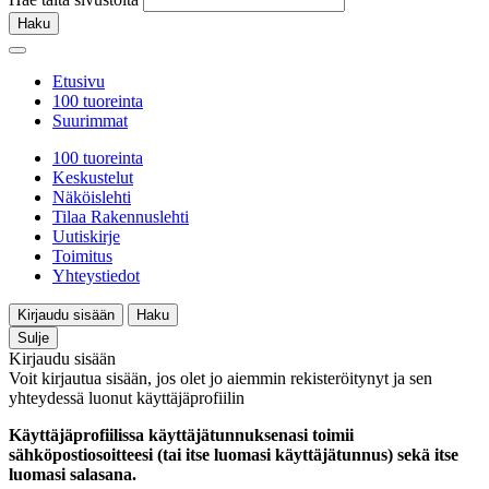
Haku
Etusivu
100 tuoreinta
Suurimmat
100 tuoreinta
Keskustelut
Näköislehti
Tilaa Rakennuslehti
Uutiskirje
Toimitus
Yhteystiedot
Kirjaudu sisään
Haku
Sulje
Kirjaudu sisään
Voit kirjautua sisään, jos olet jo aiemmin rekisteröitynyt ja sen
yhteydessä luonut käyttäjäprofiilin
Käyttäjäprofiilissa käyttäjätunnuksenasi toimii
sähköpostiosoitteesi (tai itse luomasi käyttäjätunnus) sekä itse
luomasi salasana.