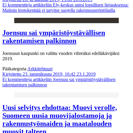
Ei kommentteja
artikkeliin Ely-keskus antoi lopullisen linjauksensa:
Malmin lentokenttää ei tarvitse suojella rakennusperintölailla
Joensuu sai ympäristöystävällisen
rakentamisen palkinnon
Joensuun kaupunki on valittu vuoden vihreäksi edelläkävijäksi
2019.
Pääkategoria
Arkkitehtuuri
Kirjoitettu 23. tammikuuta 2019, 16:42
23.1.2019
Ei kommentteja
artikkeliin Joensuu sai ympäristöystävällisen
rakentamisen palkinnon
Uusi selvitys ehdottaa: Muovi verolle,
Suomeen uusia muovijalostamoja ja
rakennustyömaiden ja maatalouden
muovit talteen