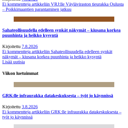
Ei kommentteja
artikkeliin VRJ:lle Väyläviraston tieurakka Oulusta
– Poikkimaantien parantaminen jatkuu
Sahateollisuudella edelleen synkät näkymät – kiusana korkea
puunhinta ja heikko kysyntä
Kirjoitettu
7.8.2026
Ei kommentteja
artikkeliin Sahateollisuudella edelleen synkät
näkymät – kiusana korkea puunhinta ja heikko kysyntä
Lisää uutisia
Viikon luetuimmat
GRK:lle infraurakka datakeskuksesta – työt jo käynnissä
Kirjoitettu
3.8.2026
Ei kommentteja
artikkeliin GRK:lle infraurakka datakeskuksesta –
työt jo käynnissä