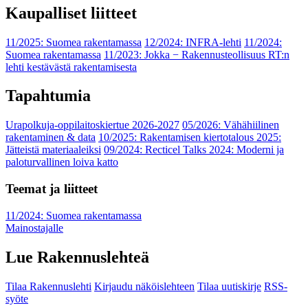
Kaupalliset liitteet
11/2025: Suomea rakentamassa
12/2024: INFRA-lehti
11/2024:
Suomea rakentamassa
11/2023: Jokka − Rakennusteollisuus RT:n
lehti kestävästä rakentamisesta
Tapahtumia
Urapolkuja-oppilaitoskiertue 2026-2027
05/2026: Vähähiilinen
rakentaminen & data
10/2025: Rakentamisen kiertotalous 2025:
Jätteistä materiaaleiksi
09/2024: Recticel Talks 2024: Moderni ja
paloturvallinen loiva katto
Teemat ja liitteet
11/2024: Suomea rakentamassa
Mainostajalle
Lue Rakennuslehteä
Tilaa Rakennuslehti
Kirjaudu näköislehteen
Tilaa uutiskirje
RSS-
syöte