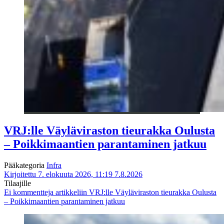
VRJ:lle Väyläviraston tieurakka Oulusta
– Poikkimaantien parantaminen jatkuu
Pääkategoria
Infra
Kirjoitettu 7. elokuuta 2026, 11:19
7.8.2026
Tilaajille
Ei kommentteja
artikkeliin VRJ:lle Väyläviraston tieurakka Oulusta
– Poikkimaantien parantaminen jatkuu