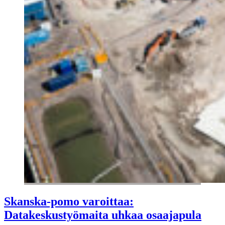
Skanska-pomo varoittaa:
Datakeskustyömaita uhkaa osaajapula