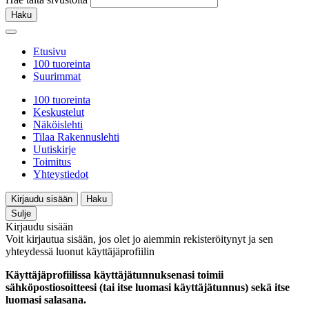
Haku
Etusivu
100 tuoreinta
Suurimmat
100 tuoreinta
Keskustelut
Näköislehti
Tilaa Rakennuslehti
Uutiskirje
Toimitus
Yhteystiedot
Kirjaudu sisään
Haku
Sulje
Kirjaudu sisään
Voit kirjautua sisään, jos olet jo aiemmin rekisteröitynyt ja sen
yhteydessä luonut käyttäjäprofiilin
Käyttäjäprofiilissa käyttäjätunnuksenasi toimii
sähköpostiosoitteesi (tai itse luomasi käyttäjätunnus) sekä itse
luomasi salasana.