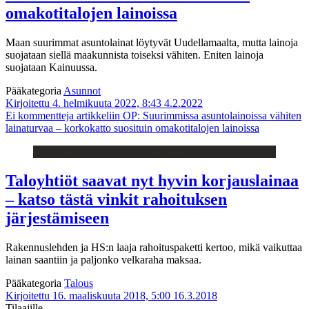
omakotitalojen lainoissa
Maan suurimmat asuntolainat löytyvät Uudellamaalta, mutta lainoja
suojataan siellä maakunnista toiseksi vähiten. Eniten lainoja
suojataan Kainuussa.
Pääkategoria
Asunnot
Kirjoitettu 4. helmikuuta 2022, 8:43
4.2.2022
Ei kommentteja
artikkeliin OP: Suurimmissa asuntolainoissa vähiten
lainaturvaa – korkokatto suosituin omakotitalojen lainoissa
Taloyhtiöt saavat nyt hyvin korjauslainaa
– katso tästä vinkit rahoituksen
järjestämiseen
Rakennuslehden ja HS:n laaja rahoituspaketti kertoo, mikä vaikuttaa
lainan saantiin ja paljonko velkaraha maksaa.
Pääkategoria
Talous
Kirjoitettu 16. maaliskuuta 2018, 5:00
16.3.2018
Tilaajille