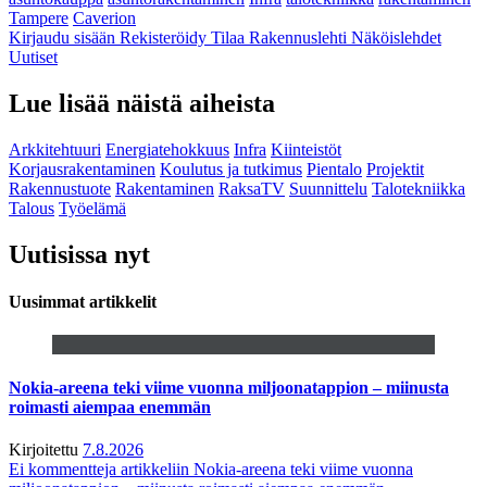
Tampere
Caverion
Kirjaudu sisään
Rekisteröidy
Tilaa Rakennuslehti
Näköislehdet
Uutiset
Lue lisää näistä aiheista
Arkkitehtuuri
Energiatehokkuus
Infra
Kiinteistöt
Korjausrakentaminen
Koulutus ja tutkimus
Pientalo
Projektit
Rakennustuote
Rakentaminen
RaksaTV
Suunnittelu
Talotekniikka
Talous
Työelämä
Uutisissa nyt
Uusimmat artikkelit
Nokia-areena teki viime vuonna miljoonatappion – miinusta
roimasti aiempaa enemmän
Kirjoitettu
7.8.2026
Ei kommentteja
artikkeliin Nokia-areena teki viime vuonna