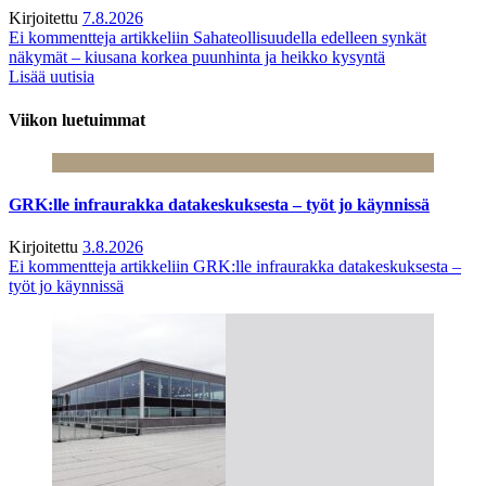
Kirjoitettu
7.8.2026
Ei kommentteja
artikkeliin Sahateollisuudella edelleen synkät
näkymät – kiusana korkea puunhinta ja heikko kysyntä
Lisää uutisia
Viikon luetuimmat
GRK:lle infraurakka datakeskuksesta – työt jo käynnissä
Kirjoitettu
3.8.2026
Ei kommentteja
artikkeliin GRK:lle infraurakka datakeskuksesta –
työt jo käynnissä