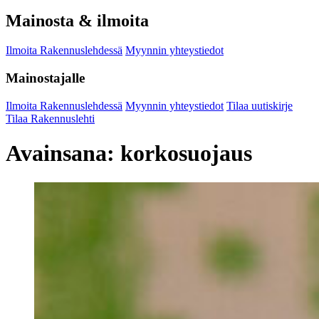
Mainosta & ilmoita
Ilmoita Rakennuslehdessä
Myynnin yhteystiedot
Mainostajalle
Ilmoita Rakennuslehdessä
Myynnin yhteystiedot
Tilaa uutiskirje
Tilaa Rakennuslehti
Avainsana:
korkosuojaus