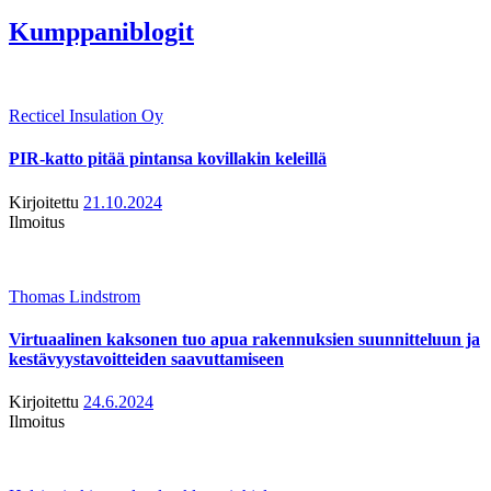
Kumppaniblogit
Recticel Insulation Oy
PIR-katto pitää pintansa kovillakin keleillä
Kirjoitettu
21.10.2024
Ilmoitus
Thomas Lindstrom
Virtuaalinen kaksonen tuo apua rakennuksien suunnitteluun ja
kestävyystavoitteiden saavuttamiseen
Kirjoitettu
24.6.2024
Ilmoitus