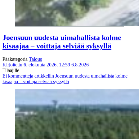
Joensuun uudesta uimahallista kolme
kisaajaa – voittaja selviää syksyllä
Pääkategoria
Talous
Kirjoitettu 6. elokuuta 2026, 12:59
6.8.2026
Tilaajille
Ei kommentteja
artikkeliin Joensuun uudesta uimahallista kolme
kisaajaa – voittaja selviää syksyllä