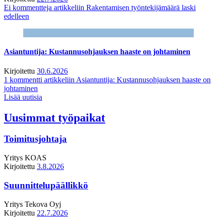
Ei kommentteja
artikkeliin Rakentamisen työntekijämäärä laski
edelleen
Asiantuntija: Kustannusohjauksen haaste on johtaminen
Kirjoitettu
30.6.2026
1 kommentti
artikkeliin Asiantuntija: Kustannusohjauksen haaste on
johtaminen
Lisää uutisia
Uusimmat työpaikat
Toimitusjohtaja
Yritys
KOAS
Kirjoitettu
3.8.2026
Suunnittelupäällikkö
Yritys
Tekova Oyj
Kirjoitettu
22.7.2026