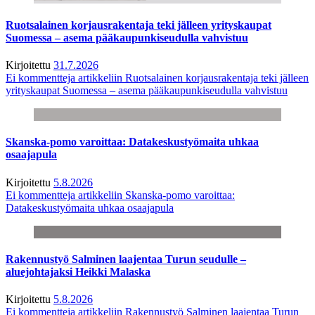
Ruotsalainen korjausrakentaja teki jälleen yrityskaupat
Suomessa – asema pääkaupunkiseudulla vahvistuu
Kirjoitettu
31.7.2026
Ei kommentteja
artikkeliin Ruotsalainen korjausrakentaja teki jälleen
yrityskaupat Suomessa – asema pääkaupunkiseudulla vahvistuu
Skanska-pomo varoittaa: Datakeskustyömaita uhkaa
osaajapula
Kirjoitettu
5.8.2026
Ei kommentteja
artikkeliin Skanska-pomo varoittaa:
Datakeskustyömaita uhkaa osaajapula
Rakennustyö Salminen laajentaa Turun seudulle –
aluejohtajaksi Heikki Malaska
Kirjoitettu
5.8.2026
Ei kommentteja
artikkeliin Rakennustyö Salminen laajentaa Turun