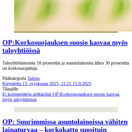
OP:Korkosuojauksen suosio kasvaa myös
taloyhtiöissä
Taloyhtiölainoista 18 prosenttia ja asuntolainoista lähes 30 prosenttia
on korkosuojattuja.
Pääkategoria
Talous
Kirjoitettu 15. syyskuuta 2025, 11:21
15.9.2025
Tilaajille
Ei kommentteja
artikkeliin OP:Korkosuojauksen suosio kasvaa
myös taloyhtiöissä
OP: Suurimmissa asuntolainoissa vähiten
lainaturvaa – korkokatto suosituin