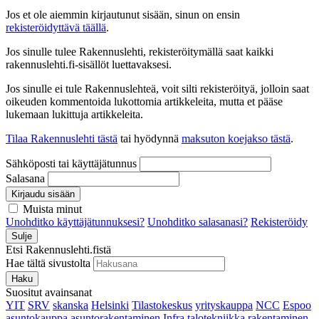
Jos et ole aiemmin kirjautunut sisään, sinun on ensin
rekisteröidyttävä täällä
.
Jos sinulle tulee Rakennuslehti, rekisteröitymällä saat kaikki
rakennuslehti.fi-sisällöt luettavaksesi.
Jos sinulle ei tule Rakennuslehteä, voit silti rekisteröityä, jolloin saat
oikeuden kommentoida lukottomia artikkeleita, mutta et pääse
lukemaan lukittuja artikkeleita.
Tilaa Rakennuslehti tästä
tai hyödynnä
maksuton koejakso tästä
.
Sähköposti tai käyttäjätunnus
Salasana
Kirjaudu sisään
Muista minut
Unohditko käyttäjätunnuksesi?
Unohditko salasanasi?
Rekisteröidy
Sulje
Etsi Rakennuslehti.fistä
Hae tältä sivustolta
Haku
Suositut avainsanat
YIT
SRV
skanska
Helsinki
Tilastokeskus
yrityskauppa
NCC
Espoo
asuntokauppa
asuntorakentaminen
Infra
talotekniikka
rakentaminen