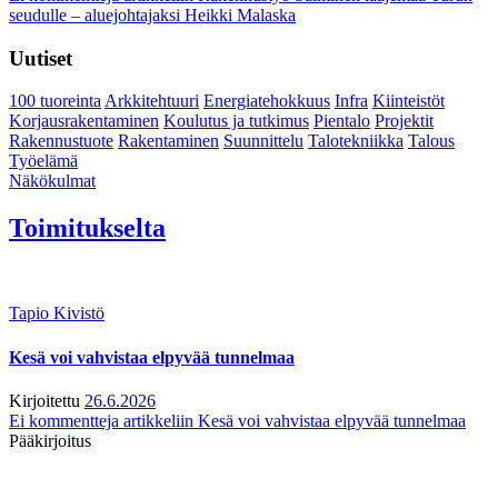
seudulle – aluejohtajaksi Heikki Malaska
Uutiset
100 tuoreinta
Arkkitehtuuri
Energiatehokkuus
Infra
Kiinteistöt
Korjausrakentaminen
Koulutus ja tutkimus
Pientalo
Projektit
Rakennustuote
Rakentaminen
Suunnittelu
Talotekniikka
Talous
Työelämä
Näkökulmat
Toimitukselta
Tapio Kivistö
Kesä voi vahvistaa elpyvää tunnelmaa
Kirjoitettu
26.6.2026
Ei kommentteja
artikkeliin Kesä voi vahvistaa elpyvää tunnelmaa
Pääkirjoitus