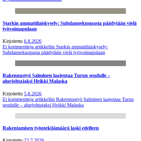
Starkin ammattilaiskysely: Suhdannekuopasta päädytään vielä
työvoimapulaan
Kirjoitettu
6.8.2026
Ei kommentteja
artikkeliin Starkin ammattilaiskysely:
Suhdannekuopasta päädytään vielä työvoimapulaan
Rakennustyö Salminen laajentaa Turun seudulle –
aluejohtajaksi Heikki Malaska
Kirjoitettu
5.8.2026
Ei kommentteja
artikkeliin Rakennustyö Salminen laajentaa Turun
seudulle – aluejohtajaksi Heikki Malaska
Rakentamisen työntekijämäärä laski edelleen
Kirjoitettu
22.7.2026