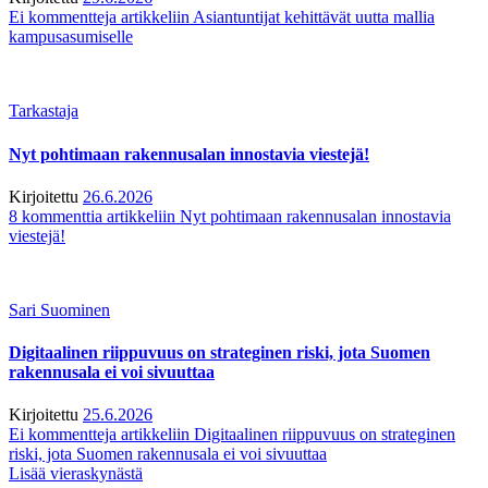
Ei kommentteja
artikkeliin Asiantuntijat kehittävät uutta mallia
kampusasumiselle
Tarkastaja
Nyt pohtimaan rakennusalan innostavia viestejä!
Kirjoitettu
26.6.2026
8 kommenttia
artikkeliin Nyt pohtimaan rakennusalan innostavia
viestejä!
Sari Suominen
Digitaalinen riippuvuus on strateginen riski, jota Suomen
rakennusala ei voi sivuuttaa
Kirjoitettu
25.6.2026
Ei kommentteja
artikkeliin Digitaalinen riippuvuus on strateginen
riski, jota Suomen rakennusala ei voi sivuuttaa
Lisää vieraskynästä