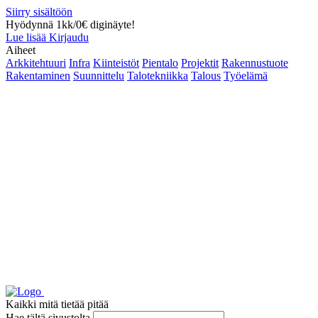
Siirry sisältöön
Hyödynnä 1kk/0€ diginäyte!
Lue lisää
Kirjaudu
Aiheet
Arkkitehtuuri
Infra
Kiinteistöt
Pientalo
Projektit
Rakennustuote
Rakentaminen
Suunnittelu
Talotekniikka
Talous
Työelämä
Kaikki mitä tietää pitää
Hae tältä sivustolta