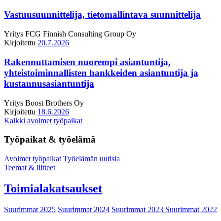
Vastuusuunnittelija, tietomallintava suunnittelija
Yritys
FCG Finnish Consulting Group Oy
Kirjoitettu
20.7.2026
Rakennuttamisen nuorempi asiantuntija,
yhteistoiminnallisten hankkeiden asiantuntija ja
kustannusasiantuntija
Yritys
Boost Brothers Oy
Kirjoitettu
18.6.2026
Kaikki avoimet työpaikat
Työpaikat & työelämä
Avoimet työpaikat
Työelämän uutisia
Teemat & liitteet
Toimialakatsaukset
Suurimmat 2025
Suurimmat 2024
Suurimmat 2023
Suurimmat 2022