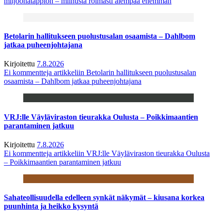
miljoonatappion – miinusta roimasti aiempaa enemmän
Betolarin hallitukseen puolustusalan osaamista – Dahlbom
jatkaa puheenjohtajana
Kirjoitettu
7.8.2026
Ei kommentteja
artikkeliin Betolarin hallitukseen puolustusalan
osaamista – Dahlbom jatkaa puheenjohtajana
VRJ:lle Väyläviraston tieurakka Oulusta – Poikkimaantien
parantaminen jatkuu
Kirjoitettu
7.8.2026
Ei kommentteja
artikkeliin VRJ:lle Väyläviraston tieurakka Oulusta
– Poikkimaantien parantaminen jatkuu
Sahateollisuudella edelleen synkät näkymät – kiusana korkea
puunhinta ja heikko kysyntä