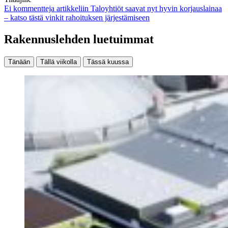
Ei kommentteja
artikkeliin Taloyhtiöt saavat nyt hyvin korjauslainaa
– katso tästä vinkit rahoituksen järjestämiseen
Rakennuslehden luetuimmat
Tänään
Tällä viikolla
Tässä kuussa