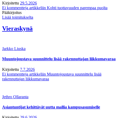
Kirjoitettu
29.5.2026
Ei kommentteja
artikkeliin Kohti tuottavuuden parempaa puolta
Pääkirjoitus
Lisää toimitukselta
Vieraskynä
Jarkko Liuska
Muuntojoustava suunnittelu lisää rakennuttajan liikkumavaraa
Kirjoitettu
7.7.2026
Ei kommentteja
artikkeliin Muuntojoustava suunnittelu lisää
rakennuttajan liikkumavaraa
Jethro Ollaranta
Asiantuntijat kehittävät uutta mallia kampusasumiselle
Kirjoitettu
29.6.2026