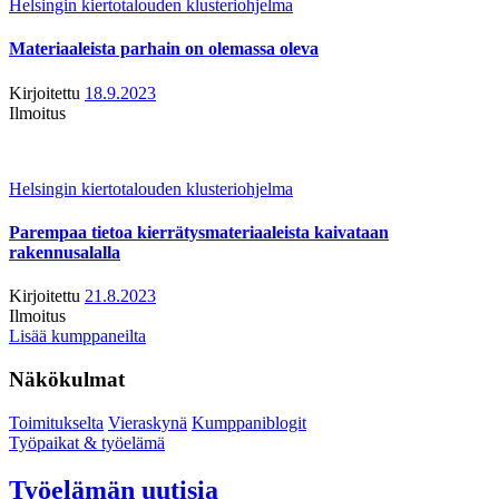
Helsingin kiertotalouden klusteriohjelma
Materiaaleista parhain on olemassa oleva
Kirjoitettu
18.9.2023
Ilmoitus
Helsingin kiertotalouden klusteriohjelma
Parempaa tietoa kierrätysmateriaaleista kaivataan
rakennusalalla
Kirjoitettu
21.8.2023
Ilmoitus
Lisää kumppaneilta
Näkökulmat
Toimitukselta
Vieraskynä
Kumppaniblogit
Työpaikat & työelämä
Työelämän uutisia